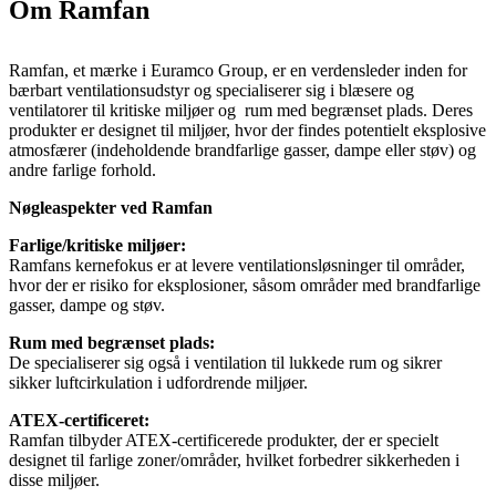
Om Ramfan
Ramfan, et mærke i Euramco Group, er en verdensleder inden for
bærbart ventilationsudstyr og specialiserer sig i blæsere og
ventilatorer til kritiske miljøer og rum med begrænset plads. Deres
produkter er designet til miljøer, hvor der findes potentielt eksplosive
atmosfærer (indeholdende brandfarlige gasser, dampe eller støv) og
andre farlige forhold.
Nøgleaspekter ved Ramfan
Farlige/kritiske miljøer:
Ramfans kernefokus er at levere ventilationsløsninger til områder,
hvor der er risiko for eksplosioner, såsom områder med brandfarlige
gasser, dampe og støv.
Rum med begrænset plads:
De specialiserer sig også i ventilation til lukkede rum og sikrer
sikker luftcirkulation i udfordrende miljøer.
ATEX-certificeret:
Ramfan tilbyder ATEX-certificerede produkter, der er specielt
designet til farlige zoner/områder, hvilket forbedrer sikkerheden i
disse miljøer.