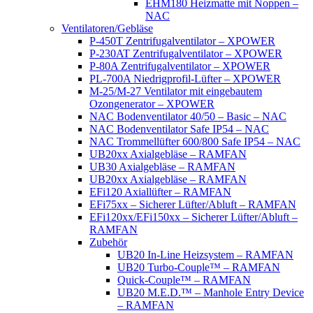
EHM180 Heizmatte mit Noppen –
NAC
Ventilatoren/Gebläse
P-450T Zentrifugalventilator – XPOWER
P-230AT Zentrifugalventilator – XPOWER
P-80A Zentrifugalventilator – XPOWER
PL-700A Niedrigprofil-Lüfter – XPOWER
M-25/M-27 Ventilator mit eingebautem
Ozongenerator – XPOWER
NAC Bodenventilator 40/50 – Basic – NAC
NAC Bodenventilator Safe IP54 – NAC
NAC Trommellüfter 600/800 Safe IP54 – NAC
UB20xx Axialgebläse – RAMFAN
UB30 Axialgebläse – RAMFAN
UB20xx Axialgebläse – RAMFAN
EFi120 Axiallüfter – RAMFAN
EFi75xx – Sicherer Lüfter/Abluft – RAMFAN
EFi120xx/EFi150xx – Sicherer Lüfter/Abluft –
RAMFAN
Zubehör
UB20 In-Line Heizsystem – RAMFAN
UB20 Turbo-Couple™ – RAMFAN
Quick-Couple™ – RAMFAN
UB20 M.E.D.™ – Manhole Entry Device
– RAMFAN