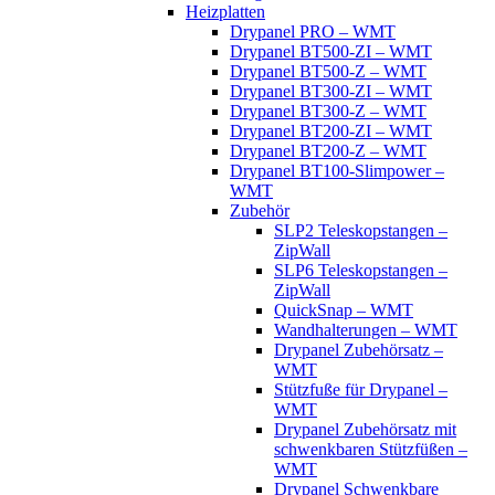
Heizplatten
Drypanel PRO – WMT
Drypanel BT500-ZI – WMT
Drypanel BT500-Z – WMT
Drypanel BT300-ZI – WMT
Drypanel BT300-Z – WMT
Drypanel BT200-ZI – WMT
Drypanel BT200-Z – WMT
Drypanel BT100-Slimpower –
WMT
Zubehör
SLP2 Teleskopstangen –
ZipWall
SLP6 Teleskopstangen –
ZipWall
QuickSnap – WMT
Wandhalterungen – WMT
Drypanel Zubehörsatz –
WMT
Stützfuße für Drypanel –
WMT
Drypanel Zubehörsatz mit
schwenkbaren Stützfüßen –
WMT
Drypanel Schwenkbare