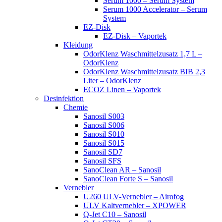
Serum 1000 – Serum System
Serum 1000 Accelerator – Serum
System
EZ-Disk
EZ-Disk – Vaportek
Kleidung
OdorKlenz Waschmittelzusatz 1,7 L –
OdorKlenz
OdorKlenz Waschmittelzusatz BIB 2,3
Liter – OdorKlenz
ECOZ Linen – Vaportek
Desinfektion
Chemie
Sanosil S003
Sanosil S006
Sanosil S010
Sanosil S015
Sanosil SD7
Sanosil SFS
SanoClean AR – Sanosil
SanoClean Forte S – Sanosil
Vernebler
U260 ULV-Vernebler – Airofog
ULV Kaltvernebler – XPOWER
Q-Jet C10 – Sanosil