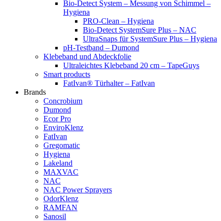
Bio-Detect System – Messung von Schimmel –
Hygiena
PRO-Clean – Hygiena
Bio-Detect SystemSure Plus – NAC
UltraSnaps für SystemSure Plus – Hygiena
pH-Testband – Dumond
Klebeband und Abdeckfolie
Ultraleichtes Klebeband 20 cm – TapeGuys
Smart products
FatIvan® Türhalter – FatIvan
Brands
Concrobium
Dumond
Ecor Pro
EnviroKlenz
FatIvan
Gregomatic
Hygiena
Lakeland
MAXVAC
NAC
NAC Power Sprayers
OdorKlenz
RAMFAN
Sanosil