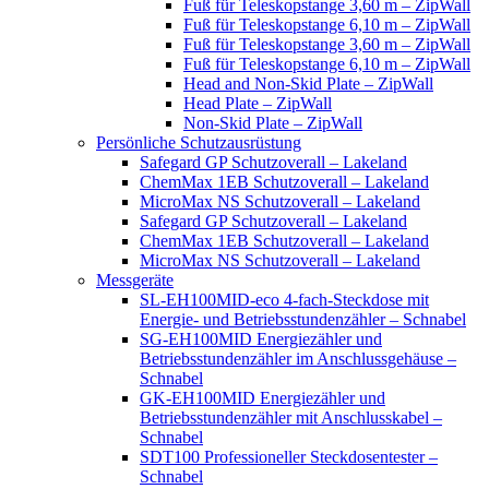
Fuß für Teleskopstange 3,60 m – ZipWall
Fuß für Teleskopstange 6,10 m – ZipWall
Fuß für Teleskopstange 3,60 m – ZipWall
Fuß für Teleskopstange 6,10 m – ZipWall
Head and Non-Skid Plate – ZipWall
Head Plate – ZipWall
Non-Skid Plate – ZipWall
Persönliche Schutzausrüstung
Safegard GP Schutzoverall – Lakeland
ChemMax 1EB Schutzoverall – Lakeland
MicroMax NS Schutzoverall – Lakeland
Safegard GP Schutzoverall – Lakeland
ChemMax 1EB Schutzoverall – Lakeland
MicroMax NS Schutzoverall – Lakeland
Messgeräte
SL-EH100MID-eco 4-fach-Steckdose mit
Energie- und Betriebsstundenzähler – Schnabel
SG-EH100MID Energiezähler und
Betriebsstundenzähler im Anschlussgehäuse –
Schnabel
GK-EH100MID Energiezähler und
Betriebsstundenzähler mit Anschlusskabel –
Schnabel
SDT100 Professioneller Steckdosentester –
Schnabel