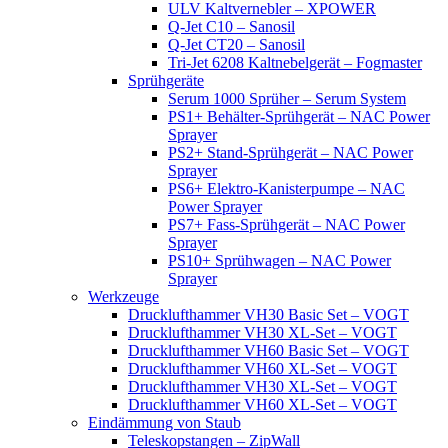
ULV Kaltvernebler – XPOWER
Q-Jet C10 – Sanosil
Q-Jet CT20 – Sanosil
Tri-Jet 6208 Kaltnebelgerät – Fogmaster
Sprühgeräte
Serum 1000 Sprüher – Serum System
PS1+ Behälter-Sprühgerät – NAC Power
Sprayer
PS2+ Stand-Sprühgerät – NAC Power
Sprayer
PS6+ Elektro-Kanisterpumpe – NAC
Power Sprayer
PS7+ Fass-Sprühgerät – NAC Power
Sprayer
PS10+ Sprühwagen – NAC Power
Sprayer
Werkzeuge
Drucklufthammer VH30 Basic Set – VOGT
Drucklufthammer VH30 XL-Set – VOGT
Drucklufthammer VH60 Basic Set – VOGT
Drucklufthammer VH60 XL-Set – VOGT
Drucklufthammer VH30 XL-Set – VOGT
Drucklufthammer VH60 XL-Set – VOGT
Eindämmung von Staub
Teleskopstangen – ZipWall