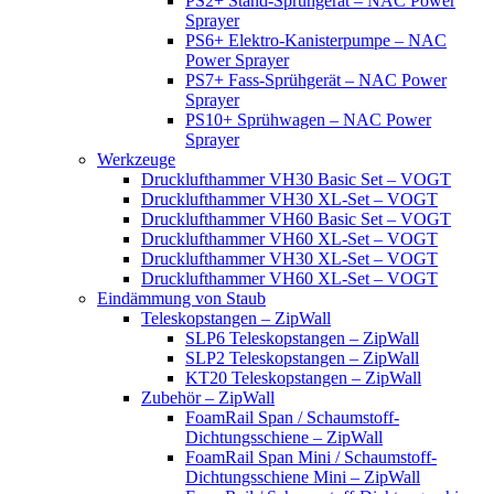
PS2+ Stand-Sprühgerät – NAC Power
Sprayer
PS6+ Elektro-Kanisterpumpe – NAC
Power Sprayer
PS7+ Fass-Sprühgerät – NAC Power
Sprayer
PS10+ Sprühwagen – NAC Power
Sprayer
Werkzeuge
Drucklufthammer VH30 Basic Set – VOGT
Drucklufthammer VH30 XL-Set – VOGT
Drucklufthammer VH60 Basic Set – VOGT
Drucklufthammer VH60 XL-Set – VOGT
Drucklufthammer VH30 XL-Set – VOGT
Drucklufthammer VH60 XL-Set – VOGT
Eindämmung von Staub
Teleskopstangen – ZipWall
SLP6 Teleskopstangen – ZipWall
SLP2 Teleskopstangen – ZipWall
KT20 Teleskopstangen – ZipWall
Zubehör – ZipWall
FoamRail Span / Schaumstoff-
Dichtungsschiene – ZipWall
FoamRail Span Mini / Schaumstoff-
Dichtungsschiene Mini – ZipWall