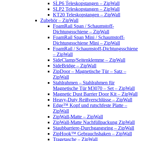
SLP6 Teleskopstangen – ZipWall
SLP2 Teleskopstangen – ZipWall
KT20 Teleskopstangen – ZipWall
Zubehör – ZipWall
FoamRail Span / Schaumstoff-
Dichtungsschiene – ZipWall
FoamRail Span Mini / Schaumstoff-
Dichtungsschiene Mini – ZipWall
FoamRail / Schaumstoff-Dichtungsschiene
– ZipWall
SideClamp/Seitenklemme – ZipWall
SideBridge – ZipWall
ZipDoor – Magnetische Tür – Satz –
ZipWall
Stahlrahmen – Stahlrahmen für
Magnetische Tür M3070 – Set – ZipWall
Magnetic Dust Barrier Door Kit – ZipWall
Heavy-Duty Reißverschlüsse – ZipWall
Edge™ Kopf und rutschfeste Platte –
ZipWall
ZipWall-Matte – ZipWall
ZipWall-Matte Nachfüllpackung ZipWall
Staubbarriere-Durchgangsring – ZipWall
ZipHook™ Gebrauchshaken – ZipWall
Tragetasche – ZipWall