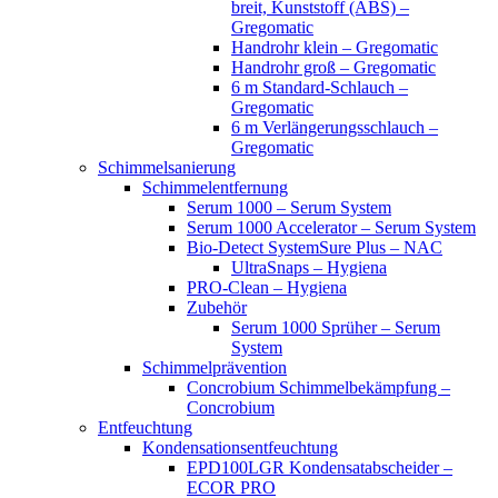
breit, Kunststoff (ABS) –
Gregomatic
Handrohr klein – Gregomatic
Handrohr groß – Gregomatic
6 m Standard-Schlauch –
Gregomatic
6 m Verlängerungsschlauch –
Gregomatic
Schimmelsanierung
Schimmelentfernung
Serum 1000 – Serum System
Serum 1000 Accelerator – Serum System
Bio-Detect SystemSure Plus – NAC
UltraSnaps – Hygiena
PRO-Clean – Hygiena
Zubehör
Serum 1000 Sprüher – Serum
System
Schimmelprävention
Concrobium Schimmelbekämpfung –
Concrobium
Entfeuchtung
Kondensationsentfeuchtung
EPD100LGR Kondensatabscheider –
ECOR PRO