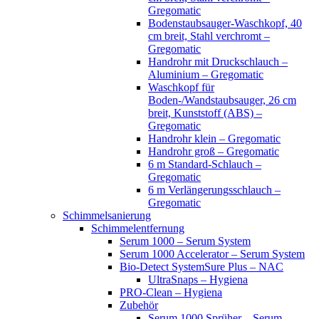
Gregomatic
Bodenstaubsauger-Waschkopf, 40
cm breit, Stahl verchromt –
Gregomatic
Handrohr mit Druckschlauch –
Aluminium – Gregomatic
Waschkopf für
Boden-/Wandstaubsauger, 26 cm
breit, Kunststoff (ABS) –
Gregomatic
Handrohr klein – Gregomatic
Handrohr groß – Gregomatic
6 m Standard-Schlauch –
Gregomatic
6 m Verlängerungsschlauch –
Gregomatic
Schimmelsanierung
Schimmelentfernung
Serum 1000 – Serum System
Serum 1000 Accelerator – Serum System
Bio-Detect SystemSure Plus – NAC
UltraSnaps – Hygiena
PRO-Clean – Hygiena
Zubehör
Serum 1000 Sprüher – Serum