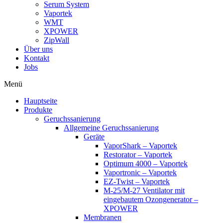
Serum System
Vaportek
WMT
XPOWER
ZipWall
Über uns
Kontakt
Jobs
Menü
Hauptseite
Produkte
Geruchssanierung
Allgemeine Geruchssanierung
Geräte
VaporShark – Vaportek
Restorator – Vaportek
Optimum 4000 – Vaportek
Vaportronic – Vaportek
EZ-Twist – Vaportek
M-25/M-27 Ventilator mit
eingebautem Ozongenerator –
XPOWER
Membranen