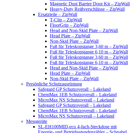
Magnetic Dust Barrier Door Kit – ZipWall
Heavy-Duty Reißverschlüsse – ZipWall
Ersatzteile – ZipWall
T-Clip – ZipWall
FloorGrip – ZipWall
Head and Non-Skid Plate – ZipWall
Head Plate – ZipWall
Non-Skid Plate – ZipWall
Fuß für Teleskopstange 3,60 m – ZipWall
Fuß für Teleskopstange 6,10 m – ZipWall
Fuß für Teleskopstange 3,60 m – ZipWall
Fuß für Teleskopstange 6,10 m – ZipWall
Head and Non-Skid Plate – ZipWall
Head Plate – ZipWall
Non-Skid Plate – ZipWall
Persönliche Schutzausrüstung
Safegard GP Schutzoverall – Lakeland
ChemMax 1EB Schutzoverall – Lakeland
MicroMax NS Schutzoverall – Lakeland
Safegard GP Schutzoverall – Lakeland
ChemMax 1EB Schutzoverall – Lakeland
MicroMax NS Schutzoverall – Lakeland
Messgeräte
SL-EH100MID-eco 4-fach-Steckdose mit
Energie- und Betriebsstundenzähler – Schnabel