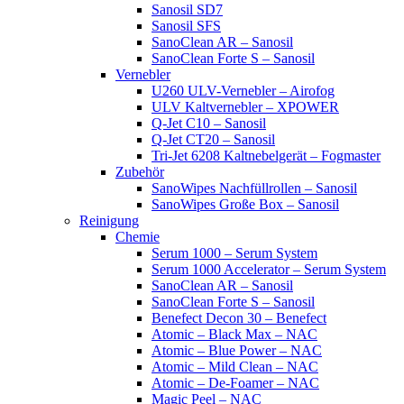
Sanosil SD7
Sanosil SFS
SanoClean AR – Sanosil
SanoClean Forte S – Sanosil
Vernebler
U260 ULV-Vernebler – Airofog
ULV Kaltvernebler – XPOWER
Q-Jet C10 – Sanosil
Q-Jet CT20 – Sanosil
Tri-Jet 6208 Kaltnebelgerät – Fogmaster
Zubehör
SanoWipes Nachfüllrollen – Sanosil
SanoWipes Große Box – Sanosil
Reinigung
Chemie
Serum 1000 – Serum System
Serum 1000 Accelerator – Serum System
SanoClean AR – Sanosil
SanoClean Forte S – Sanosil
Benefect Decon 30 – Benefect
Atomic – Black Max – NAC
Atomic – Blue Power – NAC
Atomic – Mild Clean – NAC
Atomic – De-Foamer – NAC
Magic Peel – NAC