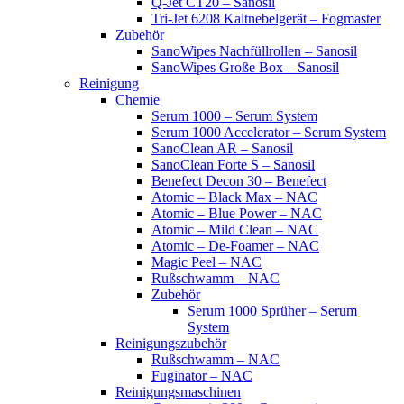
Q-Jet CT20 – Sanosil
Tri-Jet 6208 Kaltnebelgerät – Fogmaster
Zubehör
SanoWipes Nachfüllrollen – Sanosil
SanoWipes Große Box – Sanosil
Reinigung
Chemie
Serum 1000 – Serum System
Serum 1000 Accelerator – Serum System
SanoClean AR – Sanosil
SanoClean Forte S – Sanosil
Benefect Decon 30 – Benefect
Atomic – Black Max – NAC
Atomic – Blue Power – NAC
Atomic – Mild Clean – NAC
Atomic – De-Foamer – NAC
Magic Peel – NAC
Rußschwamm – NAC
Zubehör
Serum 1000 Sprüher – Serum
System
Reinigungszubehör
Rußschwamm – NAC
Fuginator – NAC
Reinigungsmaschinen