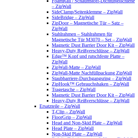
FoamRail / Schaumstoff-Dichtungsschiene
– ZipWall
SideClamp/Seitenklemme – ZipWall
SideBridge – ZipWall
ZipDoor – Magnetische Tür – Satz –
ZipWall
Stahlrahmen – Stahlrahmen für
Magnetische Tür M3070 – Set – ZipWall
Magnetic Dust Barrier Door Kit – ZipWall
Heavy-Duty Reißverschlüsse – ZipWall
Edge™ Kopf und rutschfeste Platte –
ZipWall
ZipWall-Matte – ZipWall
ZipWall-Matte Nachfüllpackung ZipWall
Staubbarriere-Durchgangsring – ZipWall
ZipHook™ Gebrauchshaken – ZipWall
Tragetasche – ZipWall
Magnetic Dust Barrier Door Kit – ZipWall
Heavy-Duty Reißverschlüsse – ZipWall
Ersatzteile – ZipWall
T-Clip – ZipWall
FloorGrip – ZipWall
Head and Non-Skid Plate – ZipWall
Head Plate – ZipWall
Non-Skid Plate – ZipWall