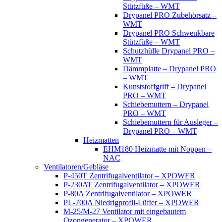
Stützfüße – WMT
Drypanel PRO Zubehörsatz –
WMT
Drypanel PRO Schwenkbare
Stützfüße – WMT
Schutzhülle Drypanel PRO –
WMT
Dämmplatte – Drypanel PRO
– WMT
Kunststoffgriff – Drypanel
PRO – WMT
Schiebemuttern – Drypanel
PRO – WMT
Schiebemuttern für Ausleger –
Drypanel PRO – WMT
Heizmatten
EHM180 Heizmatte mit Noppen –
NAC
Ventilatoren/Gebläse
P-450T Zentrifugalventilator – XPOWER
P-230AT Zentrifugalventilator – XPOWER
P-80A Zentrifugalventilator – XPOWER
PL-700A Niedrigprofil-Lüfter – XPOWER
M-25/M-27 Ventilator mit eingebautem
Ozongenerator – XPOWER