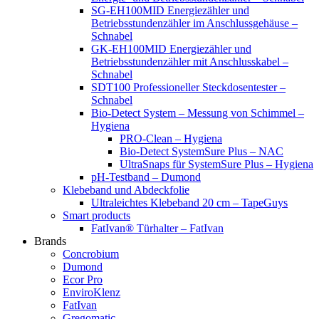
SG-EH100MID Energiezähler und
Betriebsstundenzähler im Anschlussgehäuse –
Schnabel
GK-EH100MID Energiezähler und
Betriebsstundenzähler mit Anschlusskabel –
Schnabel
SDT100 Professioneller Steckdosentester –
Schnabel
Bio-Detect System – Messung von Schimmel –
Hygiena
PRO-Clean – Hygiena
Bio-Detect SystemSure Plus – NAC
UltraSnaps für SystemSure Plus – Hygiena
pH-Testband – Dumond
Klebeband und Abdeckfolie
Ultraleichtes Klebeband 20 cm – TapeGuys
Smart products
FatIvan® Türhalter – FatIvan
Brands
Concrobium
Dumond
Ecor Pro
EnviroKlenz
FatIvan
Gregomatic