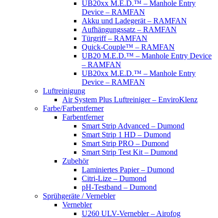
UB20xx M.E.D.™ – Manhole Entry
Device – RAMFAN
Akku und Ladegerät – RAMFAN
Aufhängungssatz – RAMFAN
Türgriff – RAMFAN
Quick-Couple™ – RAMFAN
UB20 M.E.D.™ – Manhole Entry Device
– RAMFAN
UB20xx M.E.D.™ – Manhole Entry
Device – RAMFAN
Luftreinigung
Air System Plus Luftreiniger – EnviroKlenz
Farbe/Farbentferner
Farbentferner
Smart Strip Advanced – Dumond
Smart Strip 1 HD – Dumond
Smart Strip PRO – Dumond
Smart Strip Test Kit – Dumond
Zubehör
Laminiertes Papier – Dumond
Citri-Lize – Dumond
pH-Testband – Dumond
Sprühgeräte / Vernebler
Vernebler
U260 ULV-Vernebler – Airofog