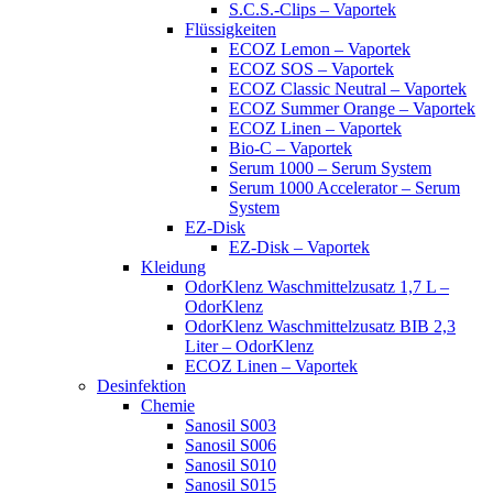
S.C.S.-Clips – Vaportek
Flüssigkeiten
ECOZ Lemon – Vaportek
ECOZ SOS – Vaportek
ECOZ Classic Neutral – Vaportek
ECOZ Summer Orange – Vaportek
ECOZ Linen – Vaportek
Bio-C – Vaportek
Serum 1000 – Serum System
Serum 1000 Accelerator – Serum
System
EZ-Disk
EZ-Disk – Vaportek
Kleidung
OdorKlenz Waschmittelzusatz 1,7 L –
OdorKlenz
OdorKlenz Waschmittelzusatz BIB 2,3
Liter – OdorKlenz
ECOZ Linen – Vaportek
Desinfektion
Chemie
Sanosil S003
Sanosil S006
Sanosil S010
Sanosil S015