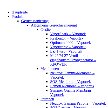
Zum
Inhalt
Hauptseite
wechseln
Produkte
Geruchssanierung
Allgemeine Geruchssanierung
Geräte
VaporShark – Vaportek
Restorator – Vaportek
Optimum 4000 – Vaportek
Vaportronic – Vaportek
EZ-Twist – Vaportek
M-25/M-27 Ventilator mit
eingebautem Ozongenerator –
XPOWER
Membranen
Neutrox Gamma-Membran –
Vaportek
SOS-Membran – Vaportek
Lemon Membran – Vaportek
Summer Orange Membran –
Vaportek
Patronen
Neutrox Gamma Patrone – Vaportek
SOS Patrone – Vaportek