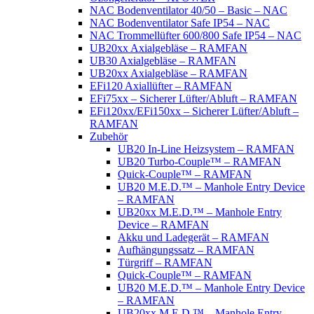
NAC Bodenventilator 40/50 – Basic – NAC
NAC Bodenventilator Safe IP54 – NAC
NAC Trommellüfter 600/800 Safe IP54 – NAC
UB20xx Axialgebläse – RAMFAN
UB30 Axialgebläse – RAMFAN
UB20xx Axialgebläse – RAMFAN
EFi120 Axiallüfter – RAMFAN
EFi75xx – Sicherer Lüfter/Abluft – RAMFAN
EFi120xx/EFi150xx – Sicherer Lüfter/Abluft –
RAMFAN
Zubehör
UB20 In-Line Heizsystem – RAMFAN
UB20 Turbo-Couple™ – RAMFAN
Quick-Couple™ – RAMFAN
UB20 M.E.D.™ – Manhole Entry Device
– RAMFAN
UB20xx M.E.D.™ – Manhole Entry
Device – RAMFAN
Akku und Ladegerät – RAMFAN
Aufhängungssatz – RAMFAN
Türgriff – RAMFAN
Quick-Couple™ – RAMFAN
UB20 M.E.D.™ – Manhole Entry Device
– RAMFAN
UB20xx M.E.D.™ – Manhole Entry