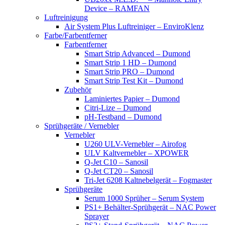
Device – RAMFAN
Luftreinigung
Air System Plus Luftreiniger – EnviroKlenz
Farbe/Farbentferner
Farbentferner
Smart Strip Advanced – Dumond
Smart Strip 1 HD – Dumond
Smart Strip PRO – Dumond
Smart Strip Test Kit – Dumond
Zubehör
Laminiertes Papier – Dumond
Citri-Lize – Dumond
pH-Testband – Dumond
Sprühgeräte / Vernebler
Vernebler
U260 ULV-Vernebler – Airofog
ULV Kaltvernebler – XPOWER
Q-Jet C10 – Sanosil
Q-Jet CT20 – Sanosil
Tri-Jet 6208 Kaltnebelgerät – Fogmaster
Sprühgeräte
Serum 1000 Sprüher – Serum System
PS1+ Behälter-Sprühgerät – NAC Power
Sprayer