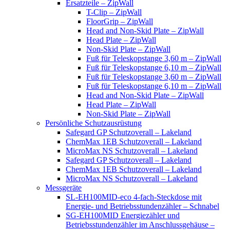
Ersatzteile – ZipWall
T-Clip – ZipWall
FloorGrip – ZipWall
Head and Non-Skid Plate – ZipWall
Head Plate – ZipWall
Non-Skid Plate – ZipWall
Fuß für Teleskopstange 3,60 m – ZipWall
Fuß für Teleskopstange 6,10 m – ZipWall
Fuß für Teleskopstange 3,60 m – ZipWall
Fuß für Teleskopstange 6,10 m – ZipWall
Head and Non-Skid Plate – ZipWall
Head Plate – ZipWall
Non-Skid Plate – ZipWall
Persönliche Schutzausrüstung
Safegard GP Schutzoverall – Lakeland
ChemMax 1EB Schutzoverall – Lakeland
MicroMax NS Schutzoverall – Lakeland
Safegard GP Schutzoverall – Lakeland
ChemMax 1EB Schutzoverall – Lakeland
MicroMax NS Schutzoverall – Lakeland
Messgeräte
SL-EH100MID-eco 4-fach-Steckdose mit
Energie- und Betriebsstundenzähler – Schnabel
SG-EH100MID Energiezähler und
Betriebsstundenzähler im Anschlussgehäuse –