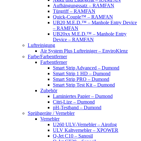
Aufhängungssatz – RAMFAN
Türgriff – RAMFAN
Quick-Couple™ – RAMFAN
UB20 M.E.D.™ – Manhole Entry Device
– RAMFAN
UB20xx M.E.D.™ – Manhole Entry
Device – RAMFAN
Luftreinigung
Air System Plus Luftreiniger – EnviroKlenz
Farbe/Farbentferner
Farbentferner
Smart Strip Advanced – Dumond
Smart Strip 1 HD – Dumond
Smart Strip PRO – Dumond
Smart Strip Test Kit – Dumond
Zubehör
Laminiertes Papier – Dumond
Citri-Lize – Dumond
pH-Testband – Dumond
Sprühgeräte / Vernebler
Vernebler
U260 ULV-Vernebler – Airofog
ULV Kaltvernebler – XPOWER
Q-Jet C10 – Sanosil