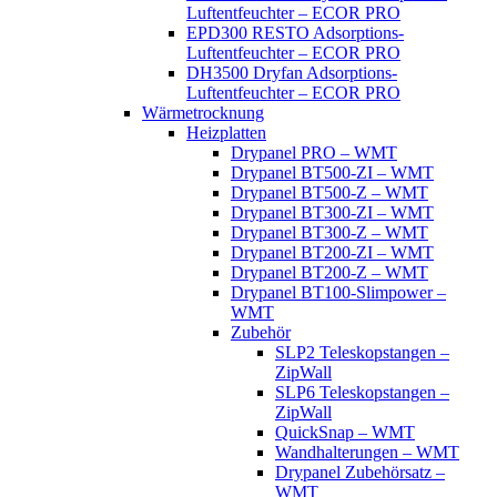
Luftentfeuchter – ECOR PRO
EPD300 RESTO Adsorptions-
Luftentfeuchter – ECOR PRO
DH3500 Dryfan Adsorptions-
Luftentfeuchter – ECOR PRO
Wärmetrocknung
Heizplatten
Drypanel PRO – WMT
Drypanel BT500-ZI – WMT
Drypanel BT500-Z – WMT
Drypanel BT300-ZI – WMT
Drypanel BT300-Z – WMT
Drypanel BT200-ZI – WMT
Drypanel BT200-Z – WMT
Drypanel BT100-Slimpower –
WMT
Zubehör
SLP2 Teleskopstangen –
ZipWall
SLP6 Teleskopstangen –
ZipWall
QuickSnap – WMT
Wandhalterungen – WMT
Drypanel Zubehörsatz –
WMT