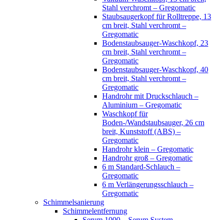
Stahl verchromt – Gregomatic
Staubsaugerkopf für Rolltreppe, 13
cm breit, Stahl verchromt –
Gregomatic
Bodenstaubsauger-Waschkopf, 23
cm breit, Stahl verchromt –
Gregomatic
Bodenstaubsauger-Waschkopf, 40
cm breit, Stahl verchromt –
Gregomatic
Handrohr mit Druckschlauch –
Aluminium – Gregomatic
Waschkopf für
Boden-/Wandstaubsauger, 26 cm
breit, Kunststoff (ABS) –
Gregomatic
Handrohr klein – Gregomatic
Handrohr groß – Gregomatic
6 m Standard-Schlauch –
Gregomatic
6 m Verlängerungsschlauch –
Gregomatic
Schimmelsanierung
Schimmelentfernung
Serum 1000 – Serum System