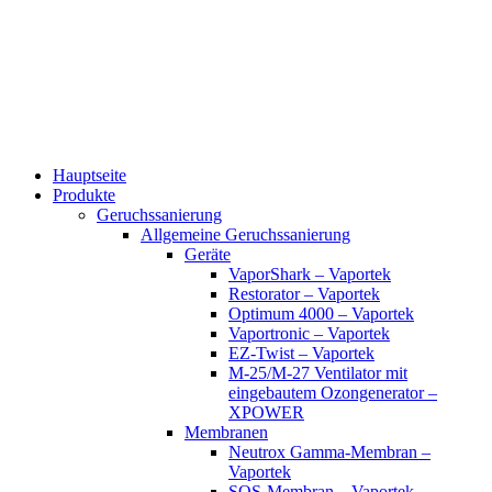
Zum
Inhalt
wechseln
Hauptseite
Produkte
Geruchssanierung
Allgemeine Geruchssanierung
Geräte
VaporShark – Vaportek
Restorator – Vaportek
Optimum 4000 – Vaportek
Vaportronic – Vaportek
EZ-Twist – Vaportek
M-25/M-27 Ventilator mit
eingebautem Ozongenerator –
XPOWER
Membranen
Neutrox Gamma-Membran –
Vaportek
SOS-Membran – Vaportek