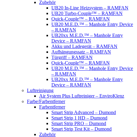
Zubehör
UB20 In-Line Heizsystem – RAMFAN
UB20 Turbo-Couple™ – RAMFAN
Quick-Couple™ – RAMFAN
UB20 M.E.D.™ – Manhole Entry Device
– RAMFAN
UB20xx M.E.D.™ – Manhole Entry
Device – RAMFAN
Akku und Ladegerät – RAMFAN
Aufhängungssatz – RAMFAN
Türgriff – RAMFAN
Quick-Couple™ – RAMFAN
UB20 M.E.D.™ – Manhole Entry Device
– RAMFAN
UB20xx M.E.D.™ – Manhole Entry
Device – RAMFAN
Luftreinigung
Air System Plus Luftreiniger – EnviroKlenz
Farbe/Farbentferner
Farbentferner
Smart Strip Advanced – Dumond
Smart Strip 1 HD – Dumond
Smart Strip PRO – Dumond
Smart Strip Test Kit – Dumond
Zubehör