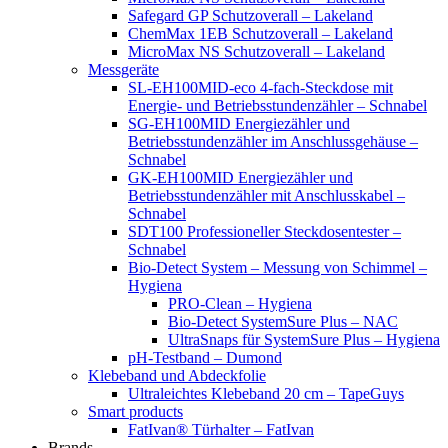
Safegard GP Schutzoverall – Lakeland
ChemMax 1EB Schutzoverall – Lakeland
MicroMax NS Schutzoverall – Lakeland
Messgeräte
SL-EH100MID-eco 4-fach-Steckdose mit
Energie- und Betriebsstundenzähler – Schnabel
SG-EH100MID Energiezähler und
Betriebsstundenzähler im Anschlussgehäuse –
Schnabel
GK-EH100MID Energiezähler und
Betriebsstundenzähler mit Anschlusskabel –
Schnabel
SDT100 Professioneller Steckdosentester –
Schnabel
Bio-Detect System – Messung von Schimmel –
Hygiena
PRO-Clean – Hygiena
Bio-Detect SystemSure Plus – NAC
UltraSnaps für SystemSure Plus – Hygiena
pH-Testband – Dumond
Klebeband und Abdeckfolie
Ultraleichtes Klebeband 20 cm – TapeGuys
Smart products
FatIvan® Türhalter – FatIvan
Brands