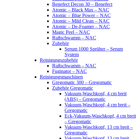
Benefect Decon 30 – Benefect
Atomic – Black Max – NAC
Atomic – Blue Power – NAC
Atomic – Mild Clean – NAC
Atomic – De-Foamer – NAC
Magic Peel – NAC
Rußschwamm – NAC
Zubehör
Serum 1000 Sprüher – Serum
System
Reinigungszubehör
Rußschwamm – NAC
Fuginator – NAC
Reinigungsmaschinen
Gregomatic 300 – Gregomatic
Zubehör Gregomatic
Vakuum-Waschkopf, 4 cm breit
(ABS) – Gregomatic
Vakuum-Waschkopf, 4 cm breit –
Gregomatic
Eck-Vakuum-Waschkopf, 4 cm breit
– Gregomatic
Vakuum-Waschkopf, 13 cm breit –
Gregomatic
Vakuum-Waschkopf, 13 cm breit,