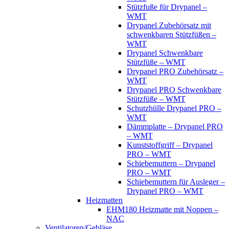
Stützfuße für Drypanel –
WMT
Drypanel Zubehörsatz mit
schwenkbaren Stützfüßen –
WMT
Drypanel Schwenkbare
Stützfüße – WMT
Drypanel PRO Zubehörsatz –
WMT
Drypanel PRO Schwenkbare
Stützfüße – WMT
Schutzhülle Drypanel PRO –
WMT
Dämmplatte – Drypanel PRO
– WMT
Kunststoffgriff – Drypanel
PRO – WMT
Schiebemuttern – Drypanel
PRO – WMT
Schiebemuttern für Ausleger –
Drypanel PRO – WMT
Heizmatten
EHM180 Heizmatte mit Noppen –
NAC
Ventilatoren/Gebläse