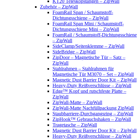
KT20 Teleskopstangen – ZipWall
Zubehör – ZipWall
FoamRail Span / Schaumstoff-
Dichtungsschiene – ZipWall
FoamRail Span Mini / Schaumstoff-
Dichtungsschiene Mini – ZipWall
FoamRail / Schaumstoff-Dichtungsschiene
– ZipWall
SideClamp/Seitenklemme – ZipWall
SideBridge – ZipWall
ZipDoor – Magnetische Tür – Satz –
ZipWall
Stahlrahmen – Stahlrahmen für
Magnetische Tür M3070 – Set – ZipWall
Magnetic Dust Barrier Door Kit – ZipWall
Heavy-Duty Reißverschlüsse – ZipWall
Edge™ Kopf und rutschfeste Platte –
ZipWall
ZipWall-Matte – ZipWall
ZipWall-Matte Nachfüllpackung ZipWall
Staubbarriere-Durchgangsring – ZipWall
ZipHook™ Gebrauchshaken – ZipWall
Tragetasche – ZipWall
Magnetic Dust Barrier Door Kit – ZipWall
Heavy-Duty Reißverschlüsse – ZipWall