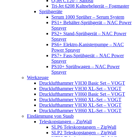
Q-Jet CT20 – Sanosil
Tri-Jet 6208 Kaltnebelgerät – Fogmaster
Sprühgeräte
Serum 1000 Sprüher – Serum System
PS1+ Behälter-Sprühgerät – NAC Power
Sprayer
PS2+ Stand-Sprühgerät – NAC Power
Sprayer
PS6+ Elektro-Kanisterpumpe – NAC
Power Sprayer
PS7+ Fass-Sprühgerät – NAC Power
Sprayer
PS10+ Sprühwagen – NAC Power
Sprayer
Werkzeuge
Drucklufthammer VH30 Basic Set – VOGT
Drucklufthammer VH30 XL-Set – VOGT
Drucklufthammer VH60 Basic Set – VOGT
Drucklufthammer VH60 XL-Set – VOGT
Drucklufthammer VH30 XL-Set – VOGT
Drucklufthammer VH60 XL-Set – VOGT
Eindämmung von Staub
Teleskopstangen – ZipWall
SLP6 Teleskopstangen – ZipWall
SLP2 Teleskopstangen – ZipWall