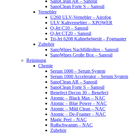
SanoClean AR – Sanosil
SanoClean Forte S – Sanosil
Vernebler
U260 ULV-Vernebler – Airofog
ULV Kaltvernebler – XPOWER
Q-Jet C10 – Sanosil
Q-Jet CT20 – Sanosil
Tri-Jet 6208 Kaltnebelgerät – Fogmaster
Zubehör
SanoWipes Nachfüllrollen – Sanosil
SanoWipes Große Box – Sanosil
Reinigung
Chemie
Serum 1000 – Serum System
Serum 1000 Accelerator – Serum System
SanoClean AR – Sanosil
SanoClean Forte S – Sanosil
Benefect Decon 30 – Benefect
Atomic – Black Max – NAC
Atomic – Blue Power – NAC
Atomic – Mild Clean – NAC
Atomic – De-Foamer – NAC
Magic Peel – NAC
Rußschwamm – NAC
Zubehör