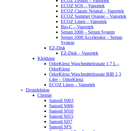
ECOZ Lemon – Vaportek
ECOZ SOS – Vaportek
ECOZ Classic Neutral – Vaportek
ECOZ Summer Orange – Vaportek
ECOZ Linen – Vaportek
Bio-C – Vaportek
Serum 1000 – Serum System
Serum 1000 Accelerator – Serum
System
EZ-Disk
EZ-Disk – Vaportek
Kleidung
OdorKlenz Waschmittelzusatz 1,7 L –
OdorKlenz
OdorKlenz Waschmittelzusatz BIB 2,3
Liter – OdorKlenz
ECOZ Linen – Vaportek
Desinfektion
Chemie
Sanosil S003
Sanosil S006
Sanosil S010
Sanosil S015
Sanosil SD7
Sanosil SFS