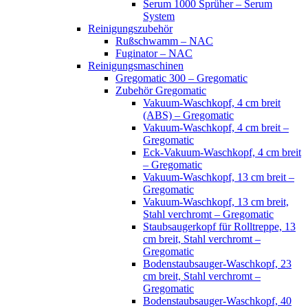
Serum 1000 Sprüher – Serum
System
Reinigungszubehör
Rußschwamm – NAC
Fuginator – NAC
Reinigungsmaschinen
Gregomatic 300 – Gregomatic
Zubehör Gregomatic
Vakuum-Waschkopf, 4 cm breit
(ABS) – Gregomatic
Vakuum-Waschkopf, 4 cm breit –
Gregomatic
Eck-Vakuum-Waschkopf, 4 cm breit
– Gregomatic
Vakuum-Waschkopf, 13 cm breit –
Gregomatic
Vakuum-Waschkopf, 13 cm breit,
Stahl verchromt – Gregomatic
Staubsaugerkopf für Rolltreppe, 13
cm breit, Stahl verchromt –
Gregomatic
Bodenstaubsauger-Waschkopf, 23
cm breit, Stahl verchromt –
Gregomatic
Bodenstaubsauger-Waschkopf, 40