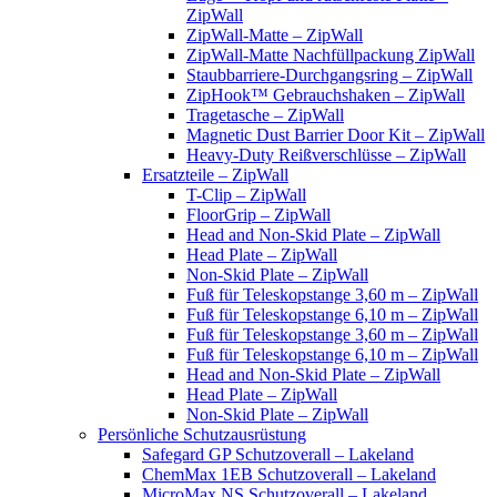
ZipWall
ZipWall-Matte – ZipWall
ZipWall-Matte Nachfüllpackung ZipWall
Staubbarriere-Durchgangsring – ZipWall
ZipHook™ Gebrauchshaken – ZipWall
Tragetasche – ZipWall
Magnetic Dust Barrier Door Kit – ZipWall
Heavy-Duty Reißverschlüsse – ZipWall
Ersatzteile – ZipWall
T-Clip – ZipWall
FloorGrip – ZipWall
Head and Non-Skid Plate – ZipWall
Head Plate – ZipWall
Non-Skid Plate – ZipWall
Fuß für Teleskopstange 3,60 m – ZipWall
Fuß für Teleskopstange 6,10 m – ZipWall
Fuß für Teleskopstange 3,60 m – ZipWall
Fuß für Teleskopstange 6,10 m – ZipWall
Head and Non-Skid Plate – ZipWall
Head Plate – ZipWall
Non-Skid Plate – ZipWall
Persönliche Schutzausrüstung
Safegard GP Schutzoverall – Lakeland
ChemMax 1EB Schutzoverall – Lakeland
MicroMax NS Schutzoverall – Lakeland