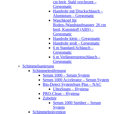
cm breit, Stahl verchromt –
Gregomatic
Handrohr mit Druckschlauch –
Aluminium – Gregomatic
Waschkopf für
Boden-/Wandstaubsauger, 26 cm
breit, Kunststoff (ABS) –
Gregomatic
Handrohr klein – Gregomatic
Handrohr groß – Gregomatic
6 m Standard-Schlauch –
Gregomatic
6 m Verlängerungsschlauch –
Gregomatic
Schimmelsanierung
Schimmelentfernung
Serum 1000 – Serum System
Serum 1000 Accelerator – Serum System
Bio-Detect SystemSure Plus – NAC
UltraSnaps – Hygiena
PRO-Clean – Hygiena
Zubehör
Serum 1000 Sprüher – Serum
System
Schimmelprävention