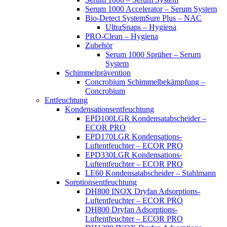
Serum 1000 Accelerator – Serum System
Bio-Detect SystemSure Plus – NAC
UltraSnaps – Hygiena
PRO-Clean – Hygiena
Zubehör
Serum 1000 Sprüher – Serum
System
Schimmelprävention
Concrobium Schimmelbekämpfung –
Concrobium
Entfeuchtung
Kondensationsentfeuchtung
EPD100LGR Kondensatabscheider –
ECOR PRO
EPD170LGR Kondensations-
Luftentfeuchter – ECOR PRO
EPD330LGR Kondensations-
Luftentfeuchter – ECOR PRO
LE60 Kondensatabscheider – Stahlmann
Sorptionsentfeuchtung
DH800 INOX Dryfan Adsorptions-
Luftentfeuchter – ECOR PRO
DH800 Dryfan Adsorptions-
Luftentfeuchter – ECOR PRO