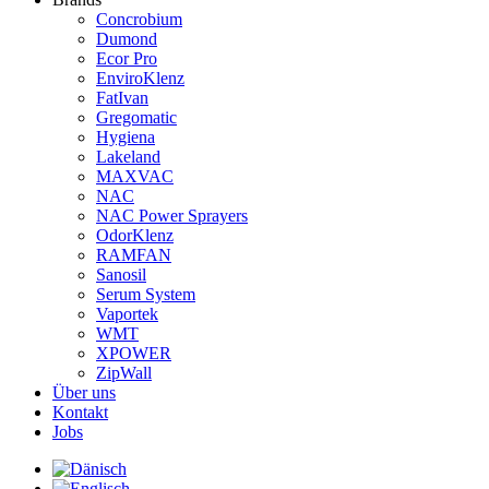
Concrobium
Dumond
Ecor Pro
EnviroKlenz
FatIvan
Gregomatic
Hygiena
Lakeland
MAXVAC
NAC
NAC Power Sprayers
OdorKlenz
RAMFAN
Sanosil
Serum System
Vaportek
WMT
XPOWER
ZipWall
Über uns
Kontakt
Jobs