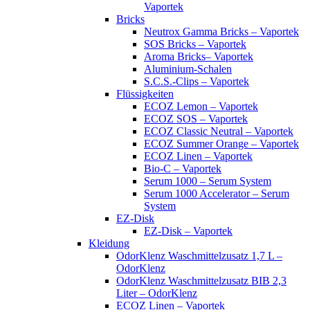
Vaportek
Bricks
Neutrox Gamma Bricks – Vaportek
SOS Bricks – Vaportek
Aroma Bricks– Vaportek
Aluminium-Schalen
S.C.S.-Clips – Vaportek
Flüssigkeiten
ECOZ Lemon – Vaportek
ECOZ SOS – Vaportek
ECOZ Classic Neutral – Vaportek
ECOZ Summer Orange – Vaportek
ECOZ Linen – Vaportek
Bio-C – Vaportek
Serum 1000 – Serum System
Serum 1000 Accelerator – Serum
System
EZ-Disk
EZ-Disk – Vaportek
Kleidung
OdorKlenz Waschmittelzusatz 1,7 L –
OdorKlenz
OdorKlenz Waschmittelzusatz BIB 2,3
Liter – OdorKlenz
ECOZ Linen – Vaportek