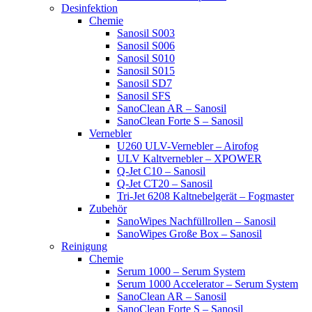
Desinfektion
Chemie
Sanosil S003
Sanosil S006
Sanosil S010
Sanosil S015
Sanosil SD7
Sanosil SFS
SanoClean AR – Sanosil
SanoClean Forte S – Sanosil
Vernebler
U260 ULV-Vernebler – Airofog
ULV Kaltvernebler – XPOWER
Q-Jet C10 – Sanosil
Q-Jet CT20 – Sanosil
Tri-Jet 6208 Kaltnebelgerät – Fogmaster
Zubehör
SanoWipes Nachfüllrollen – Sanosil
SanoWipes Große Box – Sanosil
Reinigung
Chemie
Serum 1000 – Serum System
Serum 1000 Accelerator – Serum System
SanoClean AR – Sanosil
SanoClean Forte S – Sanosil