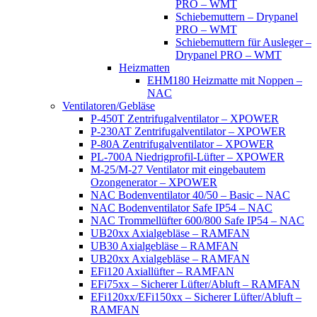
PRO – WMT
Schiebemuttern – Drypanel
PRO – WMT
Schiebemuttern für Ausleger –
Drypanel PRO – WMT
Heizmatten
EHM180 Heizmatte mit Noppen –
NAC
Ventilatoren/Gebläse
P-450T Zentrifugalventilator – XPOWER
P-230AT Zentrifugalventilator – XPOWER
P-80A Zentrifugalventilator – XPOWER
PL-700A Niedrigprofil-Lüfter – XPOWER
M-25/M-27 Ventilator mit eingebautem
Ozongenerator – XPOWER
NAC Bodenventilator 40/50 – Basic – NAC
NAC Bodenventilator Safe IP54 – NAC
NAC Trommellüfter 600/800 Safe IP54 – NAC
UB20xx Axialgebläse – RAMFAN
UB30 Axialgebläse – RAMFAN
UB20xx Axialgebläse – RAMFAN
EFi120 Axiallüfter – RAMFAN
EFi75xx – Sicherer Lüfter/Abluft – RAMFAN
EFi120xx/EFi150xx – Sicherer Lüfter/Abluft –
RAMFAN