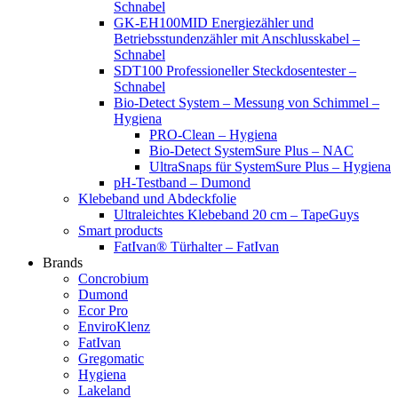
Schnabel
GK-EH100MID Energiezähler und
Betriebsstundenzähler mit Anschlusskabel –
Schnabel
SDT100 Professioneller Steckdosentester –
Schnabel
Bio-Detect System – Messung von Schimmel –
Hygiena
PRO-Clean – Hygiena
Bio-Detect SystemSure Plus – NAC
UltraSnaps für SystemSure Plus – Hygiena
pH-Testband – Dumond
Klebeband und Abdeckfolie
Ultraleichtes Klebeband 20 cm – TapeGuys
Smart products
FatIvan® Türhalter – FatIvan
Brands
Concrobium
Dumond
Ecor Pro
EnviroKlenz
FatIvan
Gregomatic
Hygiena
Lakeland