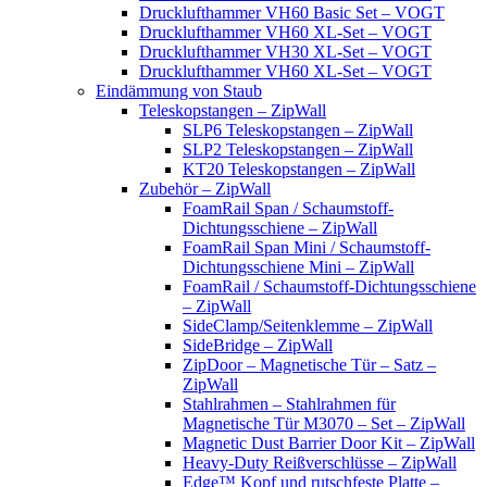
Drucklufthammer VH60 Basic Set – VOGT
Drucklufthammer VH60 XL-Set – VOGT
Drucklufthammer VH30 XL-Set – VOGT
Drucklufthammer VH60 XL-Set – VOGT
Eindämmung von Staub
Teleskopstangen – ZipWall
SLP6 Teleskopstangen – ZipWall
SLP2 Teleskopstangen – ZipWall
KT20 Teleskopstangen – ZipWall
Zubehör – ZipWall
FoamRail Span / Schaumstoff-
Dichtungsschiene – ZipWall
FoamRail Span Mini / Schaumstoff-
Dichtungsschiene Mini – ZipWall
FoamRail / Schaumstoff-Dichtungsschiene
– ZipWall
SideClamp/Seitenklemme – ZipWall
SideBridge – ZipWall
ZipDoor – Magnetische Tür – Satz –
ZipWall
Stahlrahmen – Stahlrahmen für
Magnetische Tür M3070 – Set – ZipWall
Magnetic Dust Barrier Door Kit – ZipWall
Heavy-Duty Reißverschlüsse – ZipWall
Edge™ Kopf und rutschfeste Platte –