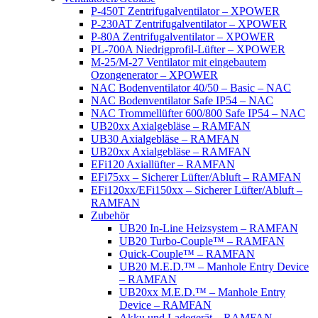
P-450T Zentrifugalventilator – XPOWER
P-230AT Zentrifugalventilator – XPOWER
P-80A Zentrifugalventilator – XPOWER
PL-700A Niedrigprofil-Lüfter – XPOWER
M-25/M-27 Ventilator mit eingebautem
Ozongenerator – XPOWER
NAC Bodenventilator 40/50 – Basic – NAC
NAC Bodenventilator Safe IP54 – NAC
NAC Trommellüfter 600/800 Safe IP54 – NAC
UB20xx Axialgebläse – RAMFAN
UB30 Axialgebläse – RAMFAN
UB20xx Axialgebläse – RAMFAN
EFi120 Axiallüfter – RAMFAN
EFi75xx – Sicherer Lüfter/Abluft – RAMFAN
EFi120xx/EFi150xx – Sicherer Lüfter/Abluft –
RAMFAN
Zubehör
UB20 In-Line Heizsystem – RAMFAN
UB20 Turbo-Couple™ – RAMFAN
Quick-Couple™ – RAMFAN
UB20 M.E.D.™ – Manhole Entry Device
– RAMFAN
UB20xx M.E.D.™ – Manhole Entry
Device – RAMFAN
Akku und Ladegerät – RAMFAN