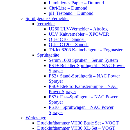
Laminiertes Papier – Dumond
Citri-Lize – Dumond
pH-Testband – Dumond
Sprühgeräte / Vernebler
Vernebler
U260 ULV-Vernebler – Airofog
ULV Kaltvernebler – XPOWER
Q-Jet C10 – Sanosil
Q-Jet CT20 – Sanosil
Tri-Jet 6208 Kaltnebelgerät – Fogmaster
Sprühgeräte
Serum 1000 Sprüher – Serum System
PS1+ Behälter-Sprühgerät – NAC Power
Sprayer
PS2+ Stand-Sprühgerät – NAC Power
Sprayer
PS6+ Elektro-Kanisterpumpe – NAC
Power Sprayer
PS7+ Fass-Sprühgerät – NAC Power
Sprayer
PS10+ Sprühwagen – NAC Power
Sprayer
Werkzeuge
Drucklufthammer VH30 Basic Set – VOGT
Drucklufthammer VH30 XL-Set – VOGT