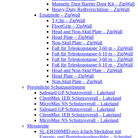
Magnetic Dust Barrier Door Kit – ZipWall
Heavy-Duty Reißverschlüsse – ZipWall
Ersatzteile – ZipWall
T-Clip – ZipWall
FloorGrip – ZipWall
Head and Non-Skid Plate – ZipWall
Head Plate – ZipWall
Non-Skid Plate – ZipWall
Fuß für Teleskopstange 3,60 m – ZipWall
Fuß für Teleskopstange 6,10 m – ZipWall
Fuß für Teleskopstange 3,60 m – ZipWall
Fuß für Teleskopstange 6,10 m – ZipWall
Head and Non-Skid Plate – ZipWall
Head Plate – ZipWall
Non-Skid Plate – ZipWall
Persönliche Schutzausrüstung
Safegard GP Schutzoverall – Lakeland
ChemMax 1EB Schutzoverall – Lakeland
MicroMax NS Schutzoverall – Lakeland
Safegard GP Schutzoverall – Lakeland
ChemMax 1EB Schutzoverall – Lakeland
MicroMax NS Schutzoverall – Lakeland
Messgeräte
SL-EH100MID-eco 4-fach-Steckdose mit
Energie- und Betriebsstundenzähler – Schnabel