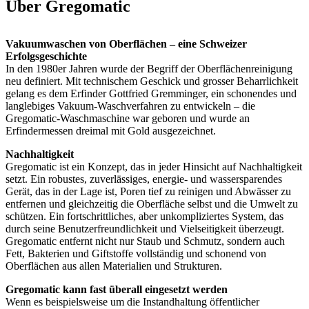
Über Gregomatic
Vakuumwaschen von Oberflächen – eine Schweizer
Erfolgsgeschichte
In den 1980er Jahren wurde der Begriff der Oberflächenreinigung
neu definiert. Mit technischem Geschick und grosser Beharrlichkeit
gelang es dem Erfinder Gottfried Gremminger, ein schonendes und
langlebiges Vakuum-Waschverfahren zu entwickeln – die
Gregomatic-Waschmaschine war geboren und wurde an
Erfindermessen dreimal mit Gold ausgezeichnet.
Nachhaltigkeit
Gregomatic ist ein Konzept, das in jeder Hinsicht auf Nachhaltigkeit
setzt. Ein robustes, zuverlässiges, energie- und wassersparendes
Gerät, das in der Lage ist, Poren tief zu reinigen und Abwässer zu
entfernen und gleichzeitig die Oberfläche selbst und die Umwelt zu
schützen. Ein fortschrittliches, aber unkompliziertes System, das
durch seine Benutzerfreundlichkeit und Vielseitigkeit überzeugt.
Gregomatic entfernt nicht nur Staub und Schmutz, sondern auch
Fett, Bakterien und Giftstoffe vollständig und schonend von
Oberflächen aus allen Materialien und Strukturen.
Gregomatic kann fast überall eingesetzt werden
Wenn es beispielsweise um die Instandhaltung öffentlicher