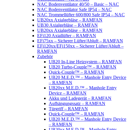
NAC Bodenventilator 40/50 – Basic – NAC
NAC Bodenventilator Safe IP54 – NAC
NAC Trommellüfter 600/800 Safe IP54 – NAC
UB20xx Axialgebläse – RAMFAN
UB30 Axialgebläse – RAMFAN
UB20xx Axialgebläse – RAMFAN
EFi120 Axiallüfter – RAMFAN
EFi75xx – Sicherer Lüfter/Abluft – RAMFAN
EFi120xx/EFi150xx – Sicherer Lüfter/Abluft –
RAMFAN
Zubehör
UB20 In-Line Heizsystem – RAMFAN
UB20 Turbo-Couple™ – RAMFAN
Quick-Couple™ – RAMFAN
UB20 M.E.D.™ – Manhole Entry Device
– RAMFAN
UB20xx M.E.D.™ – Manhole Entry
Device – RAMFAN
Akku und Ladegerät – RAMFAN
Aufhängungssatz – RAMFAN
Türgriff – RAMFAN
Quick-Couple™ – RAMFAN
UB20 M.E.D.™ – Manhole Entry Device
– RAMFAN
UB20xx M.E.D.™ – Manhole Entry