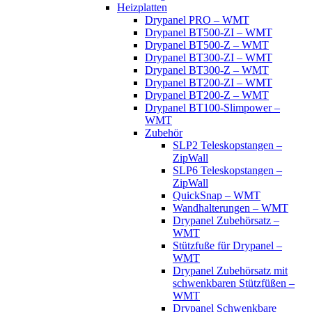
Heizplatten
Drypanel PRO – WMT
Drypanel BT500-ZI – WMT
Drypanel BT500-Z – WMT
Drypanel BT300-ZI – WMT
Drypanel BT300-Z – WMT
Drypanel BT200-ZI – WMT
Drypanel BT200-Z – WMT
Drypanel BT100-Slimpower –
WMT
Zubehör
SLP2 Teleskopstangen –
ZipWall
SLP6 Teleskopstangen –
ZipWall
QuickSnap – WMT
Wandhalterungen – WMT
Drypanel Zubehörsatz –
WMT
Stützfuße für Drypanel –
WMT
Drypanel Zubehörsatz mit
schwenkbaren Stützfüßen –
WMT
Drypanel Schwenkbare