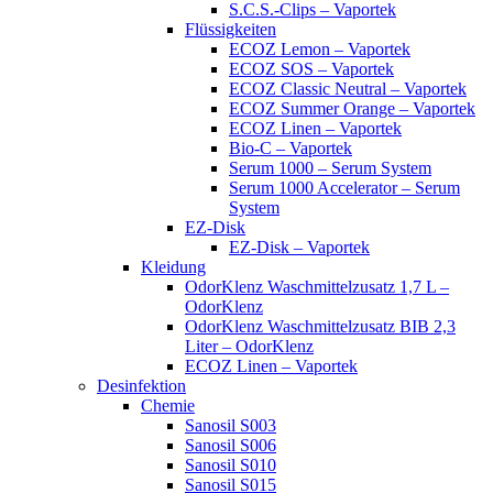
S.C.S.-Clips – Vaportek
Flüssigkeiten
ECOZ Lemon – Vaportek
ECOZ SOS – Vaportek
ECOZ Classic Neutral – Vaportek
ECOZ Summer Orange – Vaportek
ECOZ Linen – Vaportek
Bio-C – Vaportek
Serum 1000 – Serum System
Serum 1000 Accelerator – Serum
System
EZ-Disk
EZ-Disk – Vaportek
Kleidung
OdorKlenz Waschmittelzusatz 1,7 L –
OdorKlenz
OdorKlenz Waschmittelzusatz BIB 2,3
Liter – OdorKlenz
ECOZ Linen – Vaportek
Desinfektion
Chemie
Sanosil S003
Sanosil S006
Sanosil S010
Sanosil S015