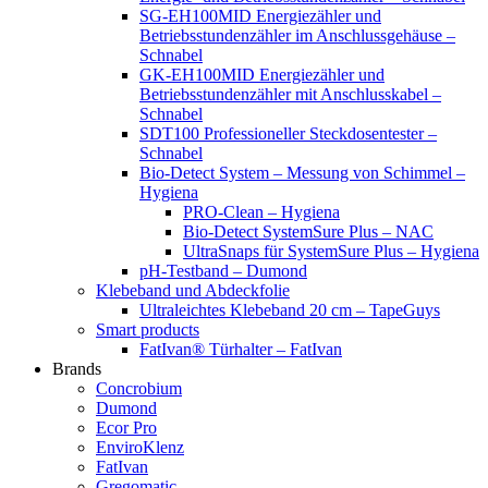
SG-EH100MID Energiezähler und
Betriebsstundenzähler im Anschlussgehäuse –
Schnabel
GK-EH100MID Energiezähler und
Betriebsstundenzähler mit Anschlusskabel –
Schnabel
SDT100 Professioneller Steckdosentester –
Schnabel
Bio-Detect System – Messung von Schimmel –
Hygiena
PRO-Clean – Hygiena
Bio-Detect SystemSure Plus – NAC
UltraSnaps für SystemSure Plus – Hygiena
pH-Testband – Dumond
Klebeband und Abdeckfolie
Ultraleichtes Klebeband 20 cm – TapeGuys
Smart products
FatIvan® Türhalter – FatIvan
Brands
Concrobium
Dumond
Ecor Pro
EnviroKlenz
FatIvan
Gregomatic