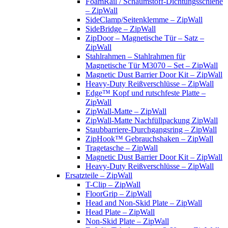
FoamRail / Schaumstoff-Dichtungsschiene
– ZipWall
SideClamp/Seitenklemme – ZipWall
SideBridge – ZipWall
ZipDoor – Magnetische Tür – Satz –
ZipWall
Stahlrahmen – Stahlrahmen für
Magnetische Tür M3070 – Set – ZipWall
Magnetic Dust Barrier Door Kit – ZipWall
Heavy-Duty Reißverschlüsse – ZipWall
Edge™ Kopf und rutschfeste Platte –
ZipWall
ZipWall-Matte – ZipWall
ZipWall-Matte Nachfüllpackung ZipWall
Staubbarriere-Durchgangsring – ZipWall
ZipHook™ Gebrauchshaken – ZipWall
Tragetasche – ZipWall
Magnetic Dust Barrier Door Kit – ZipWall
Heavy-Duty Reißverschlüsse – ZipWall
Ersatzteile – ZipWall
T-Clip – ZipWall
FloorGrip – ZipWall
Head and Non-Skid Plate – ZipWall
Head Plate – ZipWall
Non-Skid Plate – ZipWall