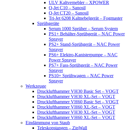
ULV Kaltvernebler – XPOWER
Q-Jet C10 – Sanosil
Q-Jet CT20 – Sanosil
Tri-Jet 6208 Kaltnebelgerät – Fogmaster
Sprühgeräte
Serum 1000 Sprüher – Serum System
PS1+ Behälter-Sprühgerät – NAC Power
Sprayer
PS2+ Stand-Sprühgerät – NAC Power
Sprayer
PS6+ Elektro-Kanisterpumpe – NAC
Power Sprayer
PS7+ Fass-Sprühgerät – NAC Power
Sprayer
PS10+ Sprühwagen – NAC Power
Sprayer
Werkzeuge
Drucklufthammer VH30 Basic Set – VOGT
Drucklufthammer VH30 XL-Set – VOGT
Drucklufthammer VH60 Basic Set – VOGT
Drucklufthammer VH60 XL-Set – VOGT
Drucklufthammer VH30 XL-Set – VOGT
Drucklufthammer VH60 XL-Set – VOGT
Eindämmung von Staub
Teleskopstangen – ZipWall