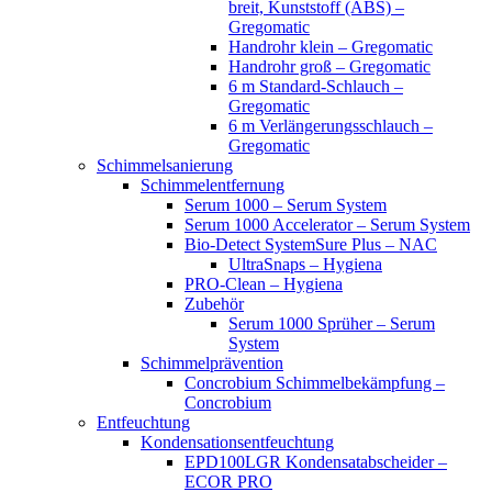
breit, Kunststoff (ABS) –
Gregomatic
Handrohr klein – Gregomatic
Handrohr groß – Gregomatic
6 m Standard-Schlauch –
Gregomatic
6 m Verlängerungsschlauch –
Gregomatic
Schimmelsanierung
Schimmelentfernung
Serum 1000 – Serum System
Serum 1000 Accelerator – Serum System
Bio-Detect SystemSure Plus – NAC
UltraSnaps – Hygiena
PRO-Clean – Hygiena
Zubehör
Serum 1000 Sprüher – Serum
System
Schimmelprävention
Concrobium Schimmelbekämpfung –
Concrobium
Entfeuchtung
Kondensationsentfeuchtung
EPD100LGR Kondensatabscheider –
ECOR PRO