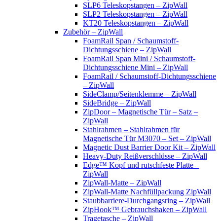
SLP6 Teleskopstangen – ZipWall
SLP2 Teleskopstangen – ZipWall
KT20 Teleskopstangen – ZipWall
Zubehör – ZipWall
FoamRail Span / Schaumstoff-
Dichtungsschiene – ZipWall
FoamRail Span Mini / Schaumstoff-
Dichtungsschiene Mini – ZipWall
FoamRail / Schaumstoff-Dichtungsschiene
– ZipWall
SideClamp/Seitenklemme – ZipWall
SideBridge – ZipWall
ZipDoor – Magnetische Tür – Satz –
ZipWall
Stahlrahmen – Stahlrahmen für
Magnetische Tür M3070 – Set – ZipWall
Magnetic Dust Barrier Door Kit – ZipWall
Heavy-Duty Reißverschlüsse – ZipWall
Edge™ Kopf und rutschfeste Platte –
ZipWall
ZipWall-Matte – ZipWall
ZipWall-Matte Nachfüllpackung ZipWall
Staubbarriere-Durchgangsring – ZipWall
ZipHook™ Gebrauchshaken – ZipWall
Tragetasche – ZipWall