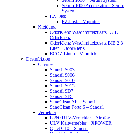
Serum 1000 – Serum System
Serum 1000 Accelerator – Serum
System
EZ-Disk
EZ-Disk – Vaportek
Kleidung
OdorKlenz Waschmittelzusatz 1,7 L –
OdorKlenz
OdorKlenz Waschmittelzusatz BIB 2,3
Liter – OdorKlenz
ECOZ Linen – Vaportek
Desinfektion
Chemie
Sanosil S003
Sanosil S006
Sanosil S010
Sanosil S015
Sanosil SD7
Sanosil SFS
SanoClean AR – Sanosil
SanoClean Forte S – Sanosil
Vernebler
U260 ULV-Vernebler – Airofog
ULV Kaltvernebler – XPOWER
Q-Jet C10 – Sanosil