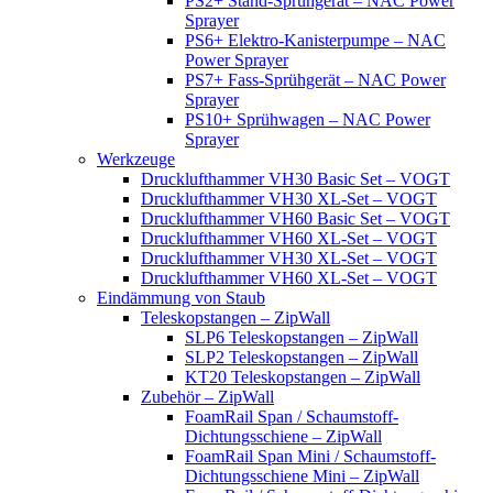
PS2+ Stand-Sprühgerät – NAC Power
Sprayer
PS6+ Elektro-Kanisterpumpe – NAC
Power Sprayer
PS7+ Fass-Sprühgerät – NAC Power
Sprayer
PS10+ Sprühwagen – NAC Power
Sprayer
Werkzeuge
Drucklufthammer VH30 Basic Set – VOGT
Drucklufthammer VH30 XL-Set – VOGT
Drucklufthammer VH60 Basic Set – VOGT
Drucklufthammer VH60 XL-Set – VOGT
Drucklufthammer VH30 XL-Set – VOGT
Drucklufthammer VH60 XL-Set – VOGT
Eindämmung von Staub
Teleskopstangen – ZipWall
SLP6 Teleskopstangen – ZipWall
SLP2 Teleskopstangen – ZipWall
KT20 Teleskopstangen – ZipWall
Zubehör – ZipWall
FoamRail Span / Schaumstoff-
Dichtungsschiene – ZipWall
FoamRail Span Mini / Schaumstoff-
Dichtungsschiene Mini – ZipWall