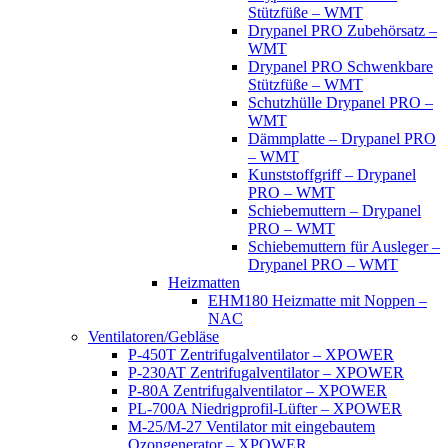
Stützfüße – WMT
Drypanel PRO Zubehörsatz –
WMT
Drypanel PRO Schwenkbare
Stützfüße – WMT
Schutzhülle Drypanel PRO –
WMT
Dämmplatte – Drypanel PRO
– WMT
Kunststoffgriff – Drypanel
PRO – WMT
Schiebemuttern – Drypanel
PRO – WMT
Schiebemuttern für Ausleger –
Drypanel PRO – WMT
Heizmatten
EHM180 Heizmatte mit Noppen –
NAC
Ventilatoren/Gebläse
P-450T Zentrifugalventilator – XPOWER
P-230AT Zentrifugalventilator – XPOWER
P-80A Zentrifugalventilator – XPOWER
PL-700A Niedrigprofil-Lüfter – XPOWER
M-25/M-27 Ventilator mit eingebautem
Ozongenerator – XPOWER