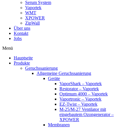
Serum System
Vaportek
WMT
XPOWER
ZipWall
Über uns
Kontakt
Jobs
Menü
Hauptseite
Produkte
Geruchssanierung
Allgemeine Geruchssanierung
Geräte
VaporShark – Vaportek
Restorator – Vaportek
Optimum 4000 – Vaportek
Vaportronic – Vaportek
EZ-Twist – Vaportek
M-25/M-27 Ventilator mit
eingebautem Ozongenerator –
XPOWER
Membranen