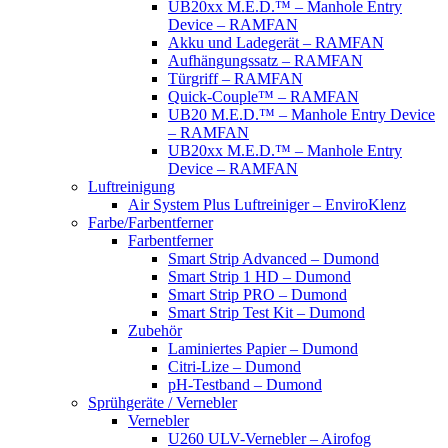
UB20xx M.E.D.™ – Manhole Entry
Device – RAMFAN
Akku und Ladegerät – RAMFAN
Aufhängungssatz – RAMFAN
Türgriff – RAMFAN
Quick-Couple™ – RAMFAN
UB20 M.E.D.™ – Manhole Entry Device
– RAMFAN
UB20xx M.E.D.™ – Manhole Entry
Device – RAMFAN
Luftreinigung
Air System Plus Luftreiniger – EnviroKlenz
Farbe/Farbentferner
Farbentferner
Smart Strip Advanced – Dumond
Smart Strip 1 HD – Dumond
Smart Strip PRO – Dumond
Smart Strip Test Kit – Dumond
Zubehör
Laminiertes Papier – Dumond
Citri-Lize – Dumond
pH-Testband – Dumond
Sprühgeräte / Vernebler
Vernebler
U260 ULV-Vernebler – Airofog