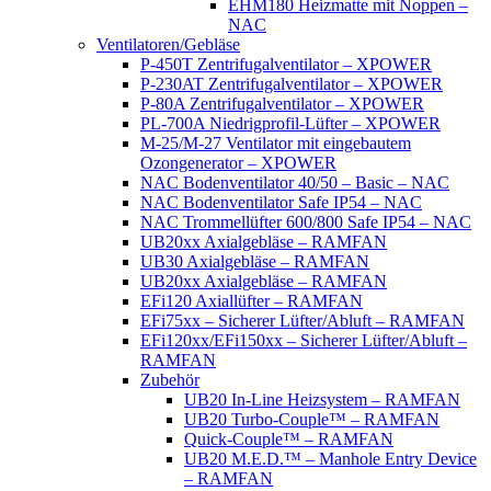
EHM180 Heizmatte mit Noppen –
NAC
Ventilatoren/Gebläse
P-450T Zentrifugalventilator – XPOWER
P-230AT Zentrifugalventilator – XPOWER
P-80A Zentrifugalventilator – XPOWER
PL-700A Niedrigprofil-Lüfter – XPOWER
M-25/M-27 Ventilator mit eingebautem
Ozongenerator – XPOWER
NAC Bodenventilator 40/50 – Basic – NAC
NAC Bodenventilator Safe IP54 – NAC
NAC Trommellüfter 600/800 Safe IP54 – NAC
UB20xx Axialgebläse – RAMFAN
UB30 Axialgebläse – RAMFAN
UB20xx Axialgebläse – RAMFAN
EFi120 Axiallüfter – RAMFAN
EFi75xx – Sicherer Lüfter/Abluft – RAMFAN
EFi120xx/EFi150xx – Sicherer Lüfter/Abluft –
RAMFAN
Zubehör
UB20 In-Line Heizsystem – RAMFAN
UB20 Turbo-Couple™ – RAMFAN
Quick-Couple™ – RAMFAN
UB20 M.E.D.™ – Manhole Entry Device
– RAMFAN