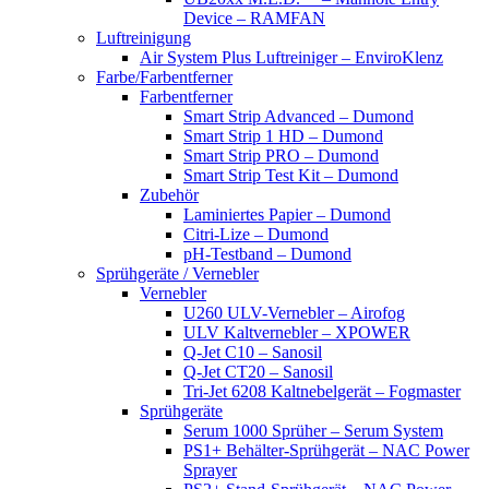
Device – RAMFAN
Luftreinigung
Air System Plus Luftreiniger – EnviroKlenz
Farbe/Farbentferner
Farbentferner
Smart Strip Advanced – Dumond
Smart Strip 1 HD – Dumond
Smart Strip PRO – Dumond
Smart Strip Test Kit – Dumond
Zubehör
Laminiertes Papier – Dumond
Citri-Lize – Dumond
pH-Testband – Dumond
Sprühgeräte / Vernebler
Vernebler
U260 ULV-Vernebler – Airofog
ULV Kaltvernebler – XPOWER
Q-Jet C10 – Sanosil
Q-Jet CT20 – Sanosil
Tri-Jet 6208 Kaltnebelgerät – Fogmaster
Sprühgeräte
Serum 1000 Sprüher – Serum System
PS1+ Behälter-Sprühgerät – NAC Power
Sprayer