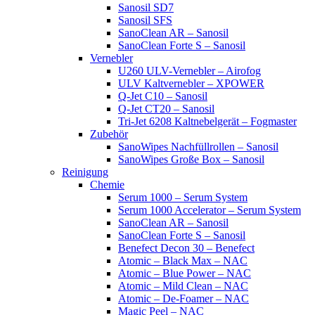
Sanosil SD7
Sanosil SFS
SanoClean AR – Sanosil
SanoClean Forte S – Sanosil
Vernebler
U260 ULV-Vernebler – Airofog
ULV Kaltvernebler – XPOWER
Q-Jet C10 – Sanosil
Q-Jet CT20 – Sanosil
Tri-Jet 6208 Kaltnebelgerät – Fogmaster
Zubehör
SanoWipes Nachfüllrollen – Sanosil
SanoWipes Große Box – Sanosil
Reinigung
Chemie
Serum 1000 – Serum System
Serum 1000 Accelerator – Serum System
SanoClean AR – Sanosil
SanoClean Forte S – Sanosil
Benefect Decon 30 – Benefect
Atomic – Black Max – NAC
Atomic – Blue Power – NAC
Atomic – Mild Clean – NAC
Atomic – De-Foamer – NAC
Magic Peel – NAC