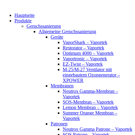
Zum
Inhalt
Hauptseite
wechseln
Produkte
Geruchssanierung
Allgemeine Geruchssanierung
Geräte
VaporShark – Vaportek
Restorator – Vaportek
Optimum 4000 – Vaportek
Vaportronic – Vaportek
EZ-Twist – Vaportek
M-25/M-27 Ventilator mit
eingebautem Ozongenerator –
XPOWER
Membranen
Neutrox Gamma-Membran –
Vaportek
SOS-Membran – Vaportek
Lemon Membran – Vaportek
Summer Orange Membran –
Vaportek
Patronen
Neutrox Gamma Patrone – Vaportek
SOS Patrone – Vaportek