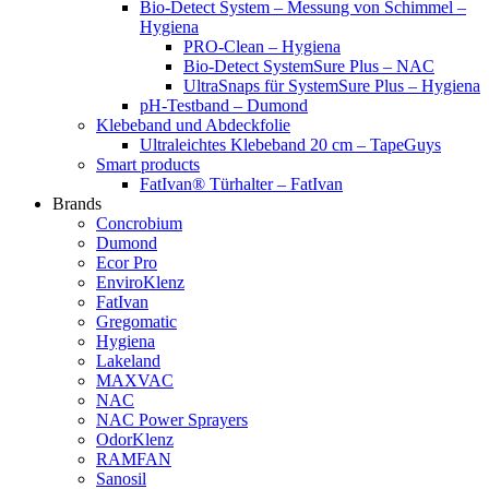
Bio-Detect System – Messung von Schimmel –
Hygiena
PRO-Clean – Hygiena
Bio-Detect SystemSure Plus – NAC
UltraSnaps für SystemSure Plus – Hygiena
pH-Testband – Dumond
Klebeband und Abdeckfolie
Ultraleichtes Klebeband 20 cm – TapeGuys
Smart products
FatIvan® Türhalter – FatIvan
Brands
Concrobium
Dumond
Ecor Pro
EnviroKlenz
FatIvan
Gregomatic
Hygiena
Lakeland
MAXVAC
NAC
NAC Power Sprayers
OdorKlenz
RAMFAN
Sanosil