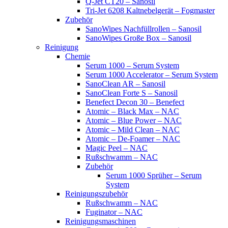
Q-Jet CT20 – Sanosil
Tri-Jet 6208 Kaltnebelgerät – Fogmaster
Zubehör
SanoWipes Nachfüllrollen – Sanosil
SanoWipes Große Box – Sanosil
Reinigung
Chemie
Serum 1000 – Serum System
Serum 1000 Accelerator – Serum System
SanoClean AR – Sanosil
SanoClean Forte S – Sanosil
Benefect Decon 30 – Benefect
Atomic – Black Max – NAC
Atomic – Blue Power – NAC
Atomic – Mild Clean – NAC
Atomic – De-Foamer – NAC
Magic Peel – NAC
Rußschwamm – NAC
Zubehör
Serum 1000 Sprüher – Serum
System
Reinigungszubehör
Rußschwamm – NAC
Fuginator – NAC
Reinigungsmaschinen