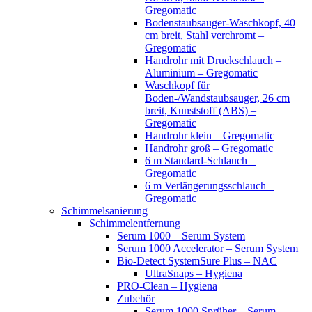
Gregomatic
Bodenstaubsauger-Waschkopf, 40
cm breit, Stahl verchromt –
Gregomatic
Handrohr mit Druckschlauch –
Aluminium – Gregomatic
Waschkopf für
Boden-/Wandstaubsauger, 26 cm
breit, Kunststoff (ABS) –
Gregomatic
Handrohr klein – Gregomatic
Handrohr groß – Gregomatic
6 m Standard-Schlauch –
Gregomatic
6 m Verlängerungsschlauch –
Gregomatic
Schimmelsanierung
Schimmelentfernung
Serum 1000 – Serum System
Serum 1000 Accelerator – Serum System
Bio-Detect SystemSure Plus – NAC
UltraSnaps – Hygiena
PRO-Clean – Hygiena
Zubehör
Serum 1000 Sprüher – Serum