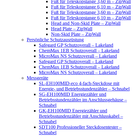
Fuß für Teleskopstange 3,60 m – ZipWall
Fuß für Teleskopstange 6,10 m – ZipWall
Fuß für Teleskopstange 3,60 m – ZipWall
Fuß für Teleskopstange 6,10 m – ZipWall
Head and Non-Skid Plate – ZipWall
Head Plate – ZipWall
Non-Skid Plate – ZipWall
Persönliche Schutzausrüstung
Safegard GP Schutzoverall – Lakeland
ChemMax 1EB Schutzoverall – Lakeland
MicroMax NS Schutzoverall – Lakeland
Safegard GP Schutzoverall – Lakeland
ChemMax 1EB Schutzoverall – Lakeland
MicroMax NS Schutzoverall – Lakeland
Messgeräte
SL-EH100MID-eco 4-fach-Steckdose mit
Energie- und Betriebsstundenzähler – Schnabel
SG-EH100MID Energiezähler und
Betriebsstundenzähler im Anschlussgehäuse –
Schnabel
GK-EH100MID Energiezähler und
Betriebsstundenzähler mit Anschlusskabel –
Schnabel
SDT100 Professioneller Steckdosentester –
Schnabel