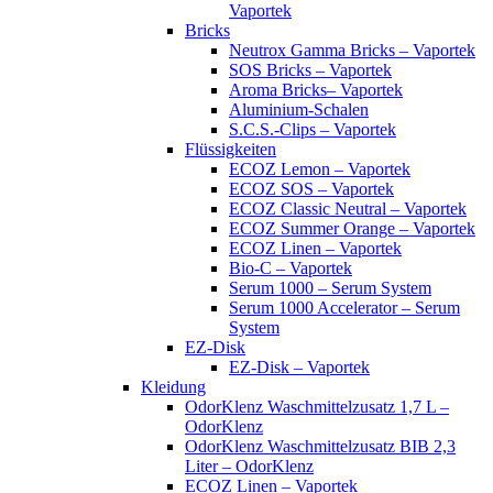
Vaportek
Bricks
Neutrox Gamma Bricks – Vaportek
SOS Bricks – Vaportek
Aroma Bricks– Vaportek
Aluminium-Schalen
S.C.S.-Clips – Vaportek
Flüssigkeiten
ECOZ Lemon – Vaportek
ECOZ SOS – Vaportek
ECOZ Classic Neutral – Vaportek
ECOZ Summer Orange – Vaportek
ECOZ Linen – Vaportek
Bio-C – Vaportek
Serum 1000 – Serum System
Serum 1000 Accelerator – Serum
System
EZ-Disk
EZ-Disk – Vaportek
Kleidung
OdorKlenz Waschmittelzusatz 1,7 L –
OdorKlenz
OdorKlenz Waschmittelzusatz BIB 2,3
Liter – OdorKlenz
ECOZ Linen – Vaportek