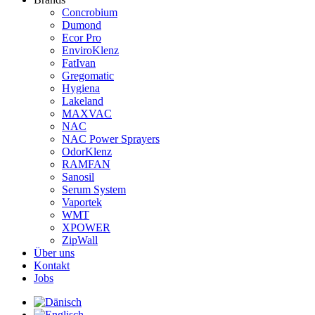
Concrobium
Dumond
Ecor Pro
EnviroKlenz
FatIvan
Gregomatic
Hygiena
Lakeland
MAXVAC
NAC
NAC Power Sprayers
OdorKlenz
RAMFAN
Sanosil
Serum System
Vaportek
WMT
XPOWER
ZipWall
Über uns
Kontakt
Jobs