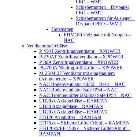
PRO – WMT
Schiebemuttern – Drypanel
PRO – WMT
Schiebemuttern für Ausleger –
Drypanel PRO – WMT
Heizmatten
EHM180 Heizmatte mit Noppen –
NAC
Ventilatoren/Gebläse
P-450T Zentrifugalventilator – XPOWER
P-230AT Zentrifugalventilator – XPOWER
P-80A Zentrifugalventilator – XPOWER
PL-700A Niedrigprofil-Lüfter – XPOWER
M-25/M-27 Ventilator mit eingebautem
Ozongenerator – XPOWER
NAC Bodenventilator 40/50 – Basic – NAC
NAC Bodenventilator Safe IP54 – NAC
NAC Trommellüfter 600/800 Safe IP54 – NAC
UB20xx Axialgebläse – RAMFAN
UB30 Axialgebläse – RAMFAN
UB20xx Axialgebläse – RAMFAN
EFi120 Axiallüfter – RAMFAN
EFi75xx – Sicherer Lüfter/Abluft – RAMFAN
EFi120xx/EFi150xx – Sicherer Lüfter/Abluft –
RAMFAN