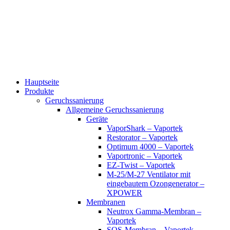
Zum
Inhalt
wechseln
Hauptseite
Produkte
Geruchssanierung
Allgemeine Geruchssanierung
Geräte
VaporShark – Vaportek
Restorator – Vaportek
Optimum 4000 – Vaportek
Vaportronic – Vaportek
EZ-Twist – Vaportek
M-25/M-27 Ventilator mit
eingebautem Ozongenerator –
XPOWER
Membranen
Neutrox Gamma-Membran –
Vaportek
SOS-Membran – Vaportek