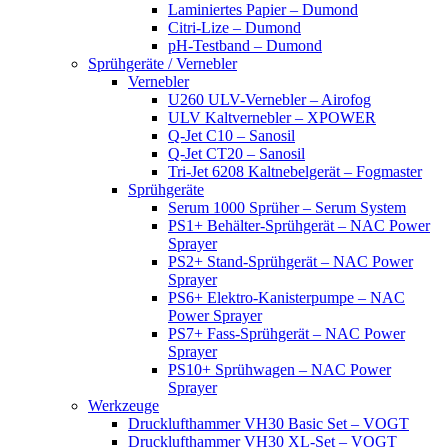
Laminiertes Papier – Dumond
Citri-Lize – Dumond
pH-Testband – Dumond
Sprühgeräte / Vernebler
Vernebler
U260 ULV-Vernebler – Airofog
ULV Kaltvernebler – XPOWER
Q-Jet C10 – Sanosil
Q-Jet CT20 – Sanosil
Tri-Jet 6208 Kaltnebelgerät – Fogmaster
Sprühgeräte
Serum 1000 Sprüher – Serum System
PS1+ Behälter-Sprühgerät – NAC Power
Sprayer
PS2+ Stand-Sprühgerät – NAC Power
Sprayer
PS6+ Elektro-Kanisterpumpe – NAC
Power Sprayer
PS7+ Fass-Sprühgerät – NAC Power
Sprayer
PS10+ Sprühwagen – NAC Power
Sprayer
Werkzeuge
Drucklufthammer VH30 Basic Set – VOGT
Drucklufthammer VH30 XL-Set – VOGT