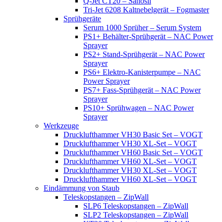
Q-Jet CT20 – Sanosil
Tri-Jet 6208 Kaltnebelgerät – Fogmaster
Sprühgeräte
Serum 1000 Sprüher – Serum System
PS1+ Behälter-Sprühgerät – NAC Power
Sprayer
PS2+ Stand-Sprühgerät – NAC Power
Sprayer
PS6+ Elektro-Kanisterpumpe – NAC
Power Sprayer
PS7+ Fass-Sprühgerät – NAC Power
Sprayer
PS10+ Sprühwagen – NAC Power
Sprayer
Werkzeuge
Drucklufthammer VH30 Basic Set – VOGT
Drucklufthammer VH30 XL-Set – VOGT
Drucklufthammer VH60 Basic Set – VOGT
Drucklufthammer VH60 XL-Set – VOGT
Drucklufthammer VH30 XL-Set – VOGT
Drucklufthammer VH60 XL-Set – VOGT
Eindämmung von Staub
Teleskopstangen – ZipWall
SLP6 Teleskopstangen – ZipWall
SLP2 Teleskopstangen – ZipWall