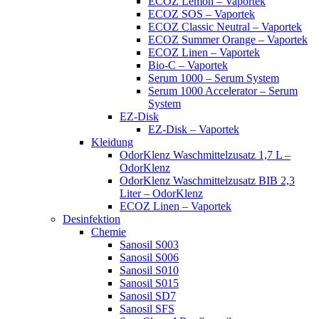
ECOZ Lemon – Vaportek
ECOZ SOS – Vaportek
ECOZ Classic Neutral – Vaportek
ECOZ Summer Orange – Vaportek
ECOZ Linen – Vaportek
Bio-C – Vaportek
Serum 1000 – Serum System
Serum 1000 Accelerator – Serum
System
EZ-Disk
EZ-Disk – Vaportek
Kleidung
OdorKlenz Waschmittelzusatz 1,7 L –
OdorKlenz
OdorKlenz Waschmittelzusatz BIB 2,3
Liter – OdorKlenz
ECOZ Linen – Vaportek
Desinfektion
Chemie
Sanosil S003
Sanosil S006
Sanosil S010
Sanosil S015
Sanosil SD7
Sanosil SFS