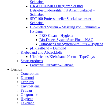
Schnabel
GK-EH100MID Energiezähler und
Betriebsstundenzähler mit Anschlusskabel –
Schnabel
SDT100 Professioneller Steckdosentester –
Schnabel
Bio-Detect System – Messung von Schimmel –
Hygiena
PRO-Clean – Hygiena
Bio-Detect SystemSure Plus – NAC
UltraSnaps für SystemSure Plus – Hygiena
pH-Testband – Dumond
Klebeband und Abdeckfolie
Ultraleichtes Klebeband 20 cm – TapeGuys
Smart products
FatIvan® Türhalter – FatIvan
Brands
Concrobium
Dumond
Ecor Pro
EnviroKlenz
FatIvan
Gregomatic
Hygiena
Lakeland