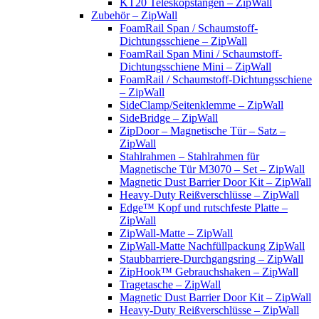
KT20 Teleskopstangen – ZipWall
Zubehör – ZipWall
FoamRail Span / Schaumstoff-
Dichtungsschiene – ZipWall
FoamRail Span Mini / Schaumstoff-
Dichtungsschiene Mini – ZipWall
FoamRail / Schaumstoff-Dichtungsschiene
– ZipWall
SideClamp/Seitenklemme – ZipWall
SideBridge – ZipWall
ZipDoor – Magnetische Tür – Satz –
ZipWall
Stahlrahmen – Stahlrahmen für
Magnetische Tür M3070 – Set – ZipWall
Magnetic Dust Barrier Door Kit – ZipWall
Heavy-Duty Reißverschlüsse – ZipWall
Edge™ Kopf und rutschfeste Platte –
ZipWall
ZipWall-Matte – ZipWall
ZipWall-Matte Nachfüllpackung ZipWall
Staubbarriere-Durchgangsring – ZipWall
ZipHook™ Gebrauchshaken – ZipWall
Tragetasche – ZipWall
Magnetic Dust Barrier Door Kit – ZipWall
Heavy-Duty Reißverschlüsse – ZipWall