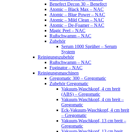
Benefect Decon 30 – Benefect
Atomic – Black Max – NAC
Atomic – Blue Power – NAC
Atomic – Mild Clean – NAC
Atomic – De-Foamer – NAC
Magic Peel – NAC
Rußschwamm – NAC
Zubehör
Serum 1000 Sprüher – Serum
System
Reinigungszubehör
Rußschwamm – NAC
Fuginator – NAC
Reinigungsmaschinen
Gregomatic 300 – Gregomatic
Zubehör Gregomatic
Vakuum-Waschkopf, 4 cm breit
(ABS) – Gregomatic
Vakuum-Waschkopf, 4 cm breit –
Gregomatic
Eck-Vakuum-Waschkopf, 4 cm breit
– Gregomatic
Vakuum-Waschkopf, 13 cm breit –
Gregomatic
Vakuum-Waschkopf, 13 cm breit,