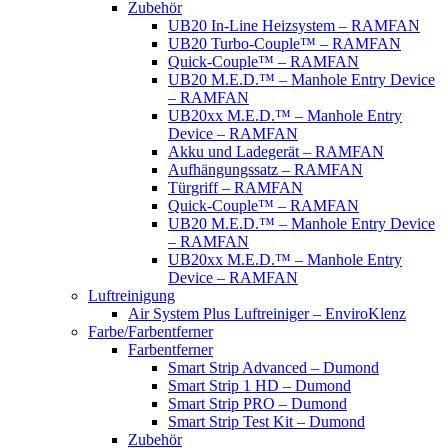
Zubehör
UB20 In-Line Heizsystem – RAMFAN
UB20 Turbo-Couple™ – RAMFAN
Quick-Couple™ – RAMFAN
UB20 M.E.D.™ – Manhole Entry Device
– RAMFAN
UB20xx M.E.D.™ – Manhole Entry
Device – RAMFAN
Akku und Ladegerät – RAMFAN
Aufhängungssatz – RAMFAN
Türgriff – RAMFAN
Quick-Couple™ – RAMFAN
UB20 M.E.D.™ – Manhole Entry Device
– RAMFAN
UB20xx M.E.D.™ – Manhole Entry
Device – RAMFAN
Luftreinigung
Air System Plus Luftreiniger – EnviroKlenz
Farbe/Farbentferner
Farbentferner
Smart Strip Advanced – Dumond
Smart Strip 1 HD – Dumond
Smart Strip PRO – Dumond
Smart Strip Test Kit – Dumond
Zubehör