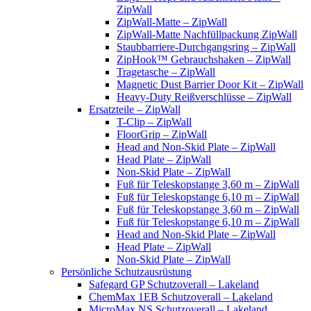
ZipWall
ZipWall-Matte – ZipWall
ZipWall-Matte Nachfüllpackung ZipWall
Staubbarriere-Durchgangsring – ZipWall
ZipHook™ Gebrauchshaken – ZipWall
Tragetasche – ZipWall
Magnetic Dust Barrier Door Kit – ZipWall
Heavy-Duty Reißverschlüsse – ZipWall
Ersatzteile – ZipWall
T-Clip – ZipWall
FloorGrip – ZipWall
Head and Non-Skid Plate – ZipWall
Head Plate – ZipWall
Non-Skid Plate – ZipWall
Fuß für Teleskopstange 3,60 m – ZipWall
Fuß für Teleskopstange 6,10 m – ZipWall
Fuß für Teleskopstange 3,60 m – ZipWall
Fuß für Teleskopstange 6,10 m – ZipWall
Head and Non-Skid Plate – ZipWall
Head Plate – ZipWall
Non-Skid Plate – ZipWall
Persönliche Schutzausrüstung
Safegard GP Schutzoverall – Lakeland
ChemMax 1EB Schutzoverall – Lakeland
MicroMax NS Schutzoverall – Lakeland