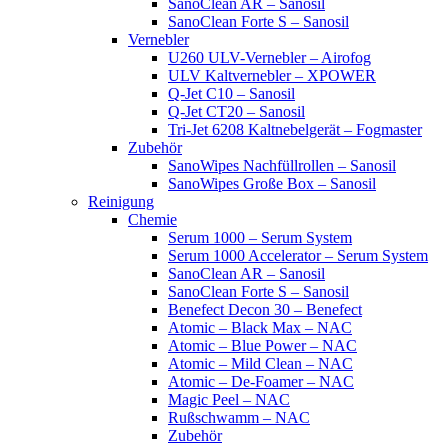
SanoClean AR – Sanosil
SanoClean Forte S – Sanosil
Vernebler
U260 ULV-Vernebler – Airofog
ULV Kaltvernebler – XPOWER
Q-Jet C10 – Sanosil
Q-Jet CT20 – Sanosil
Tri-Jet 6208 Kaltnebelgerät – Fogmaster
Zubehör
SanoWipes Nachfüllrollen – Sanosil
SanoWipes Große Box – Sanosil
Reinigung
Chemie
Serum 1000 – Serum System
Serum 1000 Accelerator – Serum System
SanoClean AR – Sanosil
SanoClean Forte S – Sanosil
Benefect Decon 30 – Benefect
Atomic – Black Max – NAC
Atomic – Blue Power – NAC
Atomic – Mild Clean – NAC
Atomic – De-Foamer – NAC
Magic Peel – NAC
Rußschwamm – NAC
Zubehör