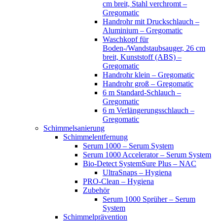
cm breit, Stahl verchromt –
Gregomatic
Handrohr mit Druckschlauch –
Aluminium – Gregomatic
Waschkopf für
Boden-/Wandstaubsauger, 26 cm
breit, Kunststoff (ABS) –
Gregomatic
Handrohr klein – Gregomatic
Handrohr groß – Gregomatic
6 m Standard-Schlauch –
Gregomatic
6 m Verlängerungsschlauch –
Gregomatic
Schimmelsanierung
Schimmelentfernung
Serum 1000 – Serum System
Serum 1000 Accelerator – Serum System
Bio-Detect SystemSure Plus – NAC
UltraSnaps – Hygiena
PRO-Clean – Hygiena
Zubehör
Serum 1000 Sprüher – Serum
System
Schimmelprävention