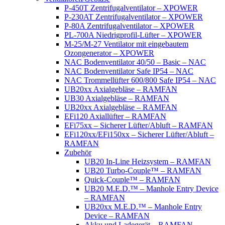
P-450T Zentrifugalventilator – XPOWER
P-230AT Zentrifugalventilator – XPOWER
P-80A Zentrifugalventilator – XPOWER
PL-700A Niedrigprofil-Lüfter – XPOWER
M-25/M-27 Ventilator mit eingebautem
Ozongenerator – XPOWER
NAC Bodenventilator 40/50 – Basic – NAC
NAC Bodenventilator Safe IP54 – NAC
NAC Trommellüfter 600/800 Safe IP54 – NAC
UB20xx Axialgebläse – RAMFAN
UB30 Axialgebläse – RAMFAN
UB20xx Axialgebläse – RAMFAN
EFi120 Axiallüfter – RAMFAN
EFi75xx – Sicherer Lüfter/Abluft – RAMFAN
EFi120xx/EFi150xx – Sicherer Lüfter/Abluft –
RAMFAN
Zubehör
UB20 In-Line Heizsystem – RAMFAN
UB20 Turbo-Couple™ – RAMFAN
Quick-Couple™ – RAMFAN
UB20 M.E.D.™ – Manhole Entry Device
– RAMFAN
UB20xx M.E.D.™ – Manhole Entry
Device – RAMFAN
Akku und Ladegerät – RAMFAN