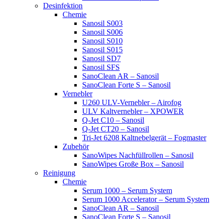
Desinfektion
Chemie
Sanosil S003
Sanosil S006
Sanosil S010
Sanosil S015
Sanosil SD7
Sanosil SFS
SanoClean AR – Sanosil
SanoClean Forte S – Sanosil
Vernebler
U260 ULV-Vernebler – Airofog
ULV Kaltvernebler – XPOWER
Q-Jet C10 – Sanosil
Q-Jet CT20 – Sanosil
Tri-Jet 6208 Kaltnebelgerät – Fogmaster
Zubehör
SanoWipes Nachfüllrollen – Sanosil
SanoWipes Große Box – Sanosil
Reinigung
Chemie
Serum 1000 – Serum System
Serum 1000 Accelerator – Serum System
SanoClean AR – Sanosil
SanoClean Forte S – Sanosil