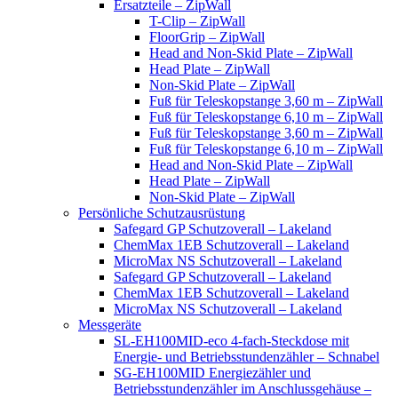
Ersatzteile – ZipWall
T-Clip – ZipWall
FloorGrip – ZipWall
Head and Non-Skid Plate – ZipWall
Head Plate – ZipWall
Non-Skid Plate – ZipWall
Fuß für Teleskopstange 3,60 m – ZipWall
Fuß für Teleskopstange 6,10 m – ZipWall
Fuß für Teleskopstange 3,60 m – ZipWall
Fuß für Teleskopstange 6,10 m – ZipWall
Head and Non-Skid Plate – ZipWall
Head Plate – ZipWall
Non-Skid Plate – ZipWall
Persönliche Schutzausrüstung
Safegard GP Schutzoverall – Lakeland
ChemMax 1EB Schutzoverall – Lakeland
MicroMax NS Schutzoverall – Lakeland
Safegard GP Schutzoverall – Lakeland
ChemMax 1EB Schutzoverall – Lakeland
MicroMax NS Schutzoverall – Lakeland
Messgeräte
SL-EH100MID-eco 4-fach-Steckdose mit
Energie- und Betriebsstundenzähler – Schnabel
SG-EH100MID Energiezähler und
Betriebsstundenzähler im Anschlussgehäuse –