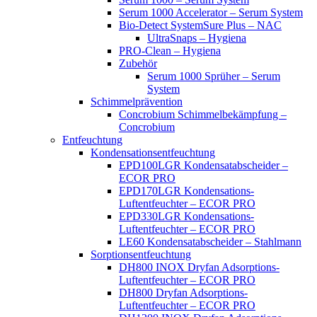
Serum 1000 Accelerator – Serum System
Bio-Detect SystemSure Plus – NAC
UltraSnaps – Hygiena
PRO-Clean – Hygiena
Zubehör
Serum 1000 Sprüher – Serum
System
Schimmelprävention
Concrobium Schimmelbekämpfung –
Concrobium
Entfeuchtung
Kondensationsentfeuchtung
EPD100LGR Kondensatabscheider –
ECOR PRO
EPD170LGR Kondensations-
Luftentfeuchter – ECOR PRO
EPD330LGR Kondensations-
Luftentfeuchter – ECOR PRO
LE60 Kondensatabscheider – Stahlmann
Sorptionsentfeuchtung
DH800 INOX Dryfan Adsorptions-
Luftentfeuchter – ECOR PRO
DH800 Dryfan Adsorptions-
Luftentfeuchter – ECOR PRO