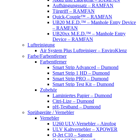
Aufhängungssatz – RAMFAN
Türgriff – RAMFAN
Quick-Couple™ – RAMFAN
UB20 M.E.D.™ – Manhole Entry Device
– RAMFAN
UB20xx M.E.D.™ – Manhole Entry
Device – RAMFAN
Luftreinigung
Air System Plus Luftreiniger – EnviroKlenz
Farbe/Farbentferner
Farbentferner
Smart Strip Advanced – Dumond
Smart Strip 1 HD – Dumond
Smart Strip PRO – Dumond
Smart Strip Test Kit – Dumond
Zubehör
Laminiertes Papier – Dumond
Citri-Lize – Dumond
pH-Testband – Dumond
Sprühgeräte / Vernebler
Vernebler
U260 ULV-Vernebler – Airofog
ULV Kaltvernebler – XPOWER
Q-Jet C10 – Sanosil