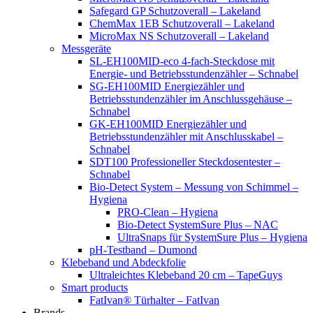
Safegard GP Schutzoverall – Lakeland
ChemMax 1EB Schutzoverall – Lakeland
MicroMax NS Schutzoverall – Lakeland
Messgeräte
SL-EH100MID-eco 4-fach-Steckdose mit
Energie- und Betriebsstundenzähler – Schnabel
SG-EH100MID Energiezähler und
Betriebsstundenzähler im Anschlussgehäuse –
Schnabel
GK-EH100MID Energiezähler und
Betriebsstundenzähler mit Anschlusskabel –
Schnabel
SDT100 Professioneller Steckdosentester –
Schnabel
Bio-Detect System – Messung von Schimmel –
Hygiena
PRO-Clean – Hygiena
Bio-Detect SystemSure Plus – NAC
UltraSnaps für SystemSure Plus – Hygiena
pH-Testband – Dumond
Klebeband und Abdeckfolie
Ultraleichtes Klebeband 20 cm – TapeGuys
Smart products
FatIvan® Türhalter – FatIvan
Brands