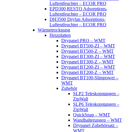
Luftentfeuchter – ECOR PRO
EPD300 RESTO Adsorptions-
Luftentfeuchter – ECOR PRO
DH3500 Dryfan Adsorptions-
Luftentfeuchter – ECOR PRO
Wärmetrocknung
Heizplatten
Drypanel PRO – WMT
Drypanel BT500-ZI – WMT
Drypanel BT500-Z – WMT
Drypanel BT300-ZI – WMT
Drypanel BT300-Z – WMT
Drypanel BT200-ZI – WMT
Drypanel BT200-Z – WMT
Drypanel BT100-Slimpower –
WMT
Zubehör
SLP2 Teleskopstangen –
ZipWall
SLP6 Teleskopstangen –
ZipWall
QuickSnap – WMT
Wandhalterungen – WMT
Drypanel Zubehörsatz –
WMT