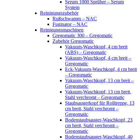
Serum 1000 Sprüher – Serum
System
Reinigungszubehör
Rußschwamm – NAC
Fuginator – NAC
Reinigungsmaschinen
Gregomatic 300 – Gregomatic
Zubehör Gregomatic
Vakuum-Waschkopf, 4 cm breit
(ABS) – Gregomatic
Vakuum-Waschkopf, 4 cm breit –
Gregomatic
Eck-Vakuum-Waschkopf, 4 cm breit
– Gregomatic
Vakuum-Waschkopf, 13 cm breit –
Gregomatic
Vakuum-Waschkopf, 13 cm breit,
Stahl verchromt – Gregomatic
Staubsaugerkopf für Rolltreppe, 13
cm breit, Stahl verchromt –
Gregomatic
Bodenstaubsauger-Waschkopf, 23
cm breit, Stahl verchromt –
Gregomatic
Bodenstaubsauger-Waschkopf, 40