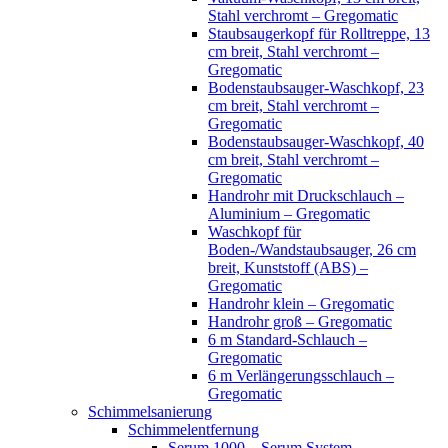
Stahl verchromt – Gregomatic
Staubsaugerkopf für Rolltreppe, 13
cm breit, Stahl verchromt –
Gregomatic
Bodenstaubsauger-Waschkopf, 23
cm breit, Stahl verchromt –
Gregomatic
Bodenstaubsauger-Waschkopf, 40
cm breit, Stahl verchromt –
Gregomatic
Handrohr mit Druckschlauch –
Aluminium – Gregomatic
Waschkopf für
Boden-/Wandstaubsauger, 26 cm
breit, Kunststoff (ABS) –
Gregomatic
Handrohr klein – Gregomatic
Handrohr groß – Gregomatic
6 m Standard-Schlauch –
Gregomatic
6 m Verlängerungsschlauch –
Gregomatic
Schimmelsanierung
Schimmelentfernung
Serum 1000 – Serum System