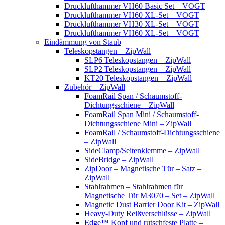
Drucklufthammer VH60 Basic Set – VOGT
Drucklufthammer VH60 XL-Set – VOGT
Drucklufthammer VH30 XL-Set – VOGT
Drucklufthammer VH60 XL-Set – VOGT
Eindämmung von Staub
Teleskopstangen – ZipWall
SLP6 Teleskopstangen – ZipWall
SLP2 Teleskopstangen – ZipWall
KT20 Teleskopstangen – ZipWall
Zubehör – ZipWall
FoamRail Span / Schaumstoff-
Dichtungsschiene – ZipWall
FoamRail Span Mini / Schaumstoff-
Dichtungsschiene Mini – ZipWall
FoamRail / Schaumstoff-Dichtungsschiene
– ZipWall
SideClamp/Seitenklemme – ZipWall
SideBridge – ZipWall
ZipDoor – Magnetische Tür – Satz –
ZipWall
Stahlrahmen – Stahlrahmen für
Magnetische Tür M3070 – Set – ZipWall
Magnetic Dust Barrier Door Kit – ZipWall
Heavy-Duty Reißverschlüsse – ZipWall
Edge™ Kopf und rutschfeste Platte –