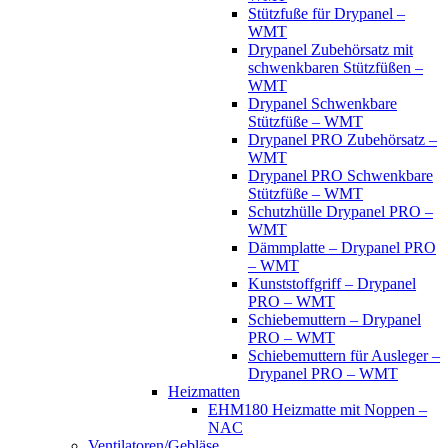
Stützfuße für Drypanel –
WMT
Drypanel Zubehörsatz mit
schwenkbaren Stützfüßen –
WMT
Drypanel Schwenkbare
Stützfüße – WMT
Drypanel PRO Zubehörsatz –
WMT
Drypanel PRO Schwenkbare
Stützfüße – WMT
Schutzhülle Drypanel PRO –
WMT
Dämmplatte – Drypanel PRO
– WMT
Kunststoffgriff – Drypanel
PRO – WMT
Schiebemuttern – Drypanel
PRO – WMT
Schiebemuttern für Ausleger –
Drypanel PRO – WMT
Heizmatten
EHM180 Heizmatte mit Noppen –
NAC
Ventilatoren/Gebläse