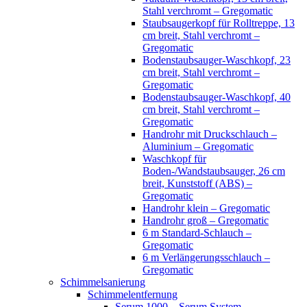
Stahl verchromt – Gregomatic
Staubsaugerkopf für Rolltreppe, 13
cm breit, Stahl verchromt –
Gregomatic
Bodenstaubsauger-Waschkopf, 23
cm breit, Stahl verchromt –
Gregomatic
Bodenstaubsauger-Waschkopf, 40
cm breit, Stahl verchromt –
Gregomatic
Handrohr mit Druckschlauch –
Aluminium – Gregomatic
Waschkopf für
Boden-/Wandstaubsauger, 26 cm
breit, Kunststoff (ABS) –
Gregomatic
Handrohr klein – Gregomatic
Handrohr groß – Gregomatic
6 m Standard-Schlauch –
Gregomatic
6 m Verlängerungsschlauch –
Gregomatic
Schimmelsanierung
Schimmelentfernung
Serum 1000 – Serum System