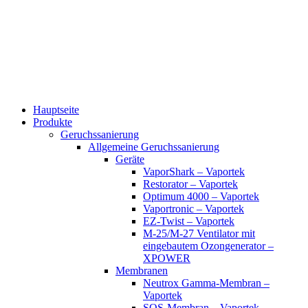
Zum
Inhalt
wechseln
Hauptseite
Produkte
Geruchssanierung
Allgemeine Geruchssanierung
Geräte
VaporShark – Vaportek
Restorator – Vaportek
Optimum 4000 – Vaportek
Vaportronic – Vaportek
EZ-Twist – Vaportek
M-25/M-27 Ventilator mit
eingebautem Ozongenerator –
XPOWER
Membranen
Neutrox Gamma-Membran –
Vaportek
SOS-Membran – Vaportek