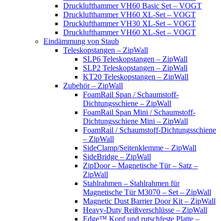
Drucklufthammer VH60 Basic Set – VOGT
Drucklufthammer VH60 XL-Set – VOGT
Drucklufthammer VH30 XL-Set – VOGT
Drucklufthammer VH60 XL-Set – VOGT
Eindämmung von Staub
Teleskopstangen – ZipWall
SLP6 Teleskopstangen – ZipWall
SLP2 Teleskopstangen – ZipWall
KT20 Teleskopstangen – ZipWall
Zubehör – ZipWall
FoamRail Span / Schaumstoff-
Dichtungsschiene – ZipWall
FoamRail Span Mini / Schaumstoff-
Dichtungsschiene Mini – ZipWall
FoamRail / Schaumstoff-Dichtungsschiene
– ZipWall
SideClamp/Seitenklemme – ZipWall
SideBridge – ZipWall
ZipDoor – Magnetische Tür – Satz –
ZipWall
Stahlrahmen – Stahlrahmen für
Magnetische Tür M3070 – Set – ZipWall
Magnetic Dust Barrier Door Kit – ZipWall
Heavy-Duty Reißverschlüsse – ZipWall
Edge™ Kopf und rutschfeste Platte –