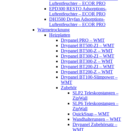
Luftentfeuchter – ECOR PRO
EPD300 RESTO Adsorptions-
Luftentfeuchter – ECOR PRO
DH3500 Dryfan Adsorptions-
Luftentfeuchter – ECOR PRO
Wärmetrocknung
Heizplatten
Drypanel PRO – WMT
Drypanel BT500-ZI – WMT
Drypanel BT500-Z – WMT
Drypanel BT300-ZI – WMT
Drypanel BT300-Z – WMT
Drypanel BT200-ZI – WMT
Drypanel BT200-Z – WMT
Drypanel BT100-Slimpower –
WMT
Zubehör
SLP2 Teleskopstangen –
ZipWall
SLP6 Teleskopstangen –
ZipWall
QuickSnap – WMT
Wandhalterungen – WMT
Drypanel Zubehörsatz –
WMT