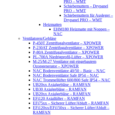
PRO – WMT
Schiebemuttern – Drypanel
PRO – WMT
Schiebemuttern für Ausleger –
Drypanel PRO – WMT
Heizmatten
EHM180 Heizmatte mit Noppen –
NAC
Ventilatoren/Gebläse
P-450T Zentrifugalventilator – XPOWER
P-230AT Zentrifugalventilator – XPOWER
P-80A Zentrifugalventilator – XPOWER
PL-700A Niedrigprofil-Lüfter – XPOWER
M-25/M-27 Ventilator mit eingebautem
Ozongenerator – XPOWER
NAC Bodenventilator 40/50 – Basic – NAC
NAC Bodenventilator Safe IP54 – NAC
NAC Trommellüfter 600/800 Safe IP54 – NAC
UB20xx Axialgebläse – RAMFAN
UB30 Axialgebläse – RAMFAN
UB20xx Axialgebläse – RAMFAN
EFi120 Axiallüfter – RAMFAN
EFi75xx – Sicherer Lüfter/Abluft – RAMFAN
EFi120xx/EFi150xx – Sicherer Lüfter/Abluft –
RAMFAN