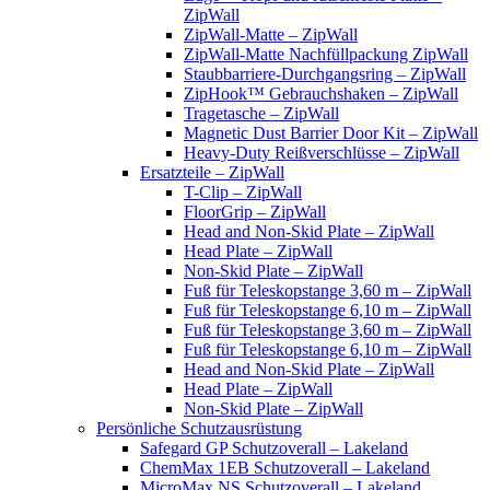
ZipWall
ZipWall-Matte – ZipWall
ZipWall-Matte Nachfüllpackung ZipWall
Staubbarriere-Durchgangsring – ZipWall
ZipHook™ Gebrauchshaken – ZipWall
Tragetasche – ZipWall
Magnetic Dust Barrier Door Kit – ZipWall
Heavy-Duty Reißverschlüsse – ZipWall
Ersatzteile – ZipWall
T-Clip – ZipWall
FloorGrip – ZipWall
Head and Non-Skid Plate – ZipWall
Head Plate – ZipWall
Non-Skid Plate – ZipWall
Fuß für Teleskopstange 3,60 m – ZipWall
Fuß für Teleskopstange 6,10 m – ZipWall
Fuß für Teleskopstange 3,60 m – ZipWall
Fuß für Teleskopstange 6,10 m – ZipWall
Head and Non-Skid Plate – ZipWall
Head Plate – ZipWall
Non-Skid Plate – ZipWall
Persönliche Schutzausrüstung
Safegard GP Schutzoverall – Lakeland
ChemMax 1EB Schutzoverall – Lakeland
MicroMax NS Schutzoverall – Lakeland