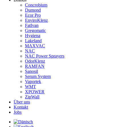
Concrobium
Dumond
Ecor Pro
EnviroKlenz
FatIvan
Gregomatic
Hygiena
Lakeland
MAXVAC
NAC
NAC Power Sprayers
OdorKlenz
RAMFAN
Sanosil
Serum System
Vaportek
WMT
XPOWER
ZipWall
Über uns
Kontakt
Jobs