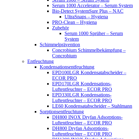
Serum 1000 Accelerator – Serum System
Bio-Detect SystemSure Plus – NAC
UltraSnaps – Hygiena
PRO-Clean – Hygiena
Zubehör
Serum 1000 Sprüher – Serum
System
Schimmelprävention
Concrobium Schimmelbekämpfung –
Concrobium
Entfeuchtung
Kondensationsentfeuchtung
EPD100LGR Kondensatabscheider –
ECOR PRO
EPD170LGR Kondensations-
Luftentfeuchter – ECOR PRO
EPD330LGR Kondensations-
Luftentfeuchter – ECOR PRO
LE60 Kondensatabscheider – Stahlmann
Sorptionsentfeuchtung
DH800 INOX Dryfan Adsorptions-
Luftentfeuchter – ECOR PRO
DH800 Dryfan Adsorptions-
Luftentfeuchter – ECOR PRO