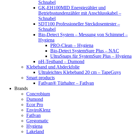
Schnabel
GK-EH100MID Energiezähler und
Betriebsstundenzähler mit Anschlusskabel –
Schnabel
SDT100 Professioneller Steckdosentester –
Schnabel
Bio-Detect System – Messung von Schimmel –
Hygiena
PRO-Clean – Hygiena
Bio-Detect SystemSure Plus – NAC
UltraSnaps für SystemSure Plus – Hygiena
pH-Testband – Dumond
Klebeband und Abdeckfolie
Ultraleichtes Klebeband 20 cm – TapeGuys
Smart products
FatIvan® Türhalter – FatIvan
Brands
Concrobium
Dumond
Ecor Pro
EnviroKlenz
FatIvan
Gregomatic
Hygiena
Lakeland