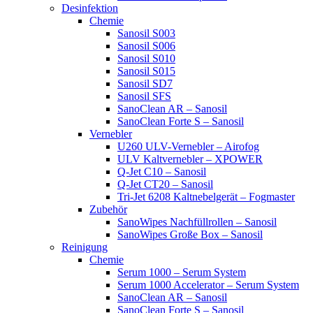
Desinfektion
Chemie
Sanosil S003
Sanosil S006
Sanosil S010
Sanosil S015
Sanosil SD7
Sanosil SFS
SanoClean AR – Sanosil
SanoClean Forte S – Sanosil
Vernebler
U260 ULV-Vernebler – Airofog
ULV Kaltvernebler – XPOWER
Q-Jet C10 – Sanosil
Q-Jet CT20 – Sanosil
Tri-Jet 6208 Kaltnebelgerät – Fogmaster
Zubehör
SanoWipes Nachfüllrollen – Sanosil
SanoWipes Große Box – Sanosil
Reinigung
Chemie
Serum 1000 – Serum System
Serum 1000 Accelerator – Serum System
SanoClean AR – Sanosil
SanoClean Forte S – Sanosil