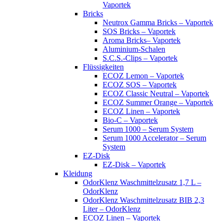
Vaportek
Bricks
Neutrox Gamma Bricks – Vaportek
SOS Bricks – Vaportek
Aroma Bricks– Vaportek
Aluminium-Schalen
S.C.S.-Clips – Vaportek
Flüssigkeiten
ECOZ Lemon – Vaportek
ECOZ SOS – Vaportek
ECOZ Classic Neutral – Vaportek
ECOZ Summer Orange – Vaportek
ECOZ Linen – Vaportek
Bio-C – Vaportek
Serum 1000 – Serum System
Serum 1000 Accelerator – Serum
System
EZ-Disk
EZ-Disk – Vaportek
Kleidung
OdorKlenz Waschmittelzusatz 1,7 L –
OdorKlenz
OdorKlenz Waschmittelzusatz BIB 2,3
Liter – OdorKlenz
ECOZ Linen – Vaportek