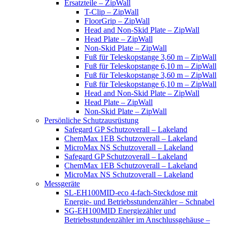
Ersatzteile – ZipWall
T-Clip – ZipWall
FloorGrip – ZipWall
Head and Non-Skid Plate – ZipWall
Head Plate – ZipWall
Non-Skid Plate – ZipWall
Fuß für Teleskopstange 3,60 m – ZipWall
Fuß für Teleskopstange 6,10 m – ZipWall
Fuß für Teleskopstange 3,60 m – ZipWall
Fuß für Teleskopstange 6,10 m – ZipWall
Head and Non-Skid Plate – ZipWall
Head Plate – ZipWall
Non-Skid Plate – ZipWall
Persönliche Schutzausrüstung
Safegard GP Schutzoverall – Lakeland
ChemMax 1EB Schutzoverall – Lakeland
MicroMax NS Schutzoverall – Lakeland
Safegard GP Schutzoverall – Lakeland
ChemMax 1EB Schutzoverall – Lakeland
MicroMax NS Schutzoverall – Lakeland
Messgeräte
SL-EH100MID-eco 4-fach-Steckdose mit
Energie- und Betriebsstundenzähler – Schnabel
SG-EH100MID Energiezähler und
Betriebsstundenzähler im Anschlussgehäuse –