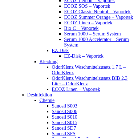
ECOZ Lemon – Vaportek
ECOZ SOS – Vaportek
ECOZ Classic Neutral – Vaportek
ECOZ Summer Orange – Vaportek
ECOZ Linen – Vaportek
Bio-C – Vaportek
Serum 1000 – Serum System
Serum 1000 Accelerator – Serum
System
EZ-Disk
EZ-Disk – Vaportek
Kleidung
OdorKlenz Waschmittelzusatz 1,7 L –
OdorKlenz
OdorKlenz Waschmittelzusatz BIB 2,3
Liter – OdorKlenz
ECOZ Linen – Vaportek
Desinfektion
Chemie
Sanosil S003
Sanosil S006
Sanosil S010
Sanosil S015
Sanosil SD7
Sanosil SFS