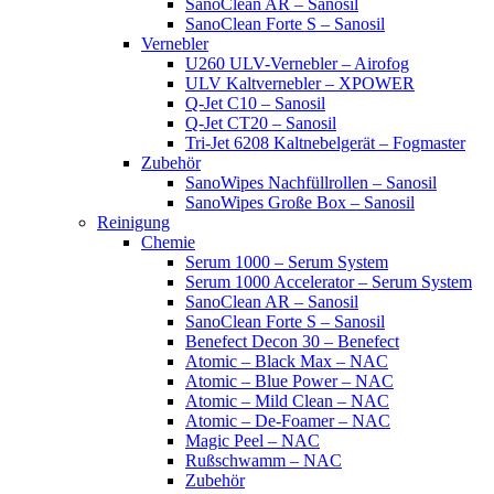
SanoClean AR – Sanosil
SanoClean Forte S – Sanosil
Vernebler
U260 ULV-Vernebler – Airofog
ULV Kaltvernebler – XPOWER
Q-Jet C10 – Sanosil
Q-Jet CT20 – Sanosil
Tri-Jet 6208 Kaltnebelgerät – Fogmaster
Zubehör
SanoWipes Nachfüllrollen – Sanosil
SanoWipes Große Box – Sanosil
Reinigung
Chemie
Serum 1000 – Serum System
Serum 1000 Accelerator – Serum System
SanoClean AR – Sanosil
SanoClean Forte S – Sanosil
Benefect Decon 30 – Benefect
Atomic – Black Max – NAC
Atomic – Blue Power – NAC
Atomic – Mild Clean – NAC
Atomic – De-Foamer – NAC
Magic Peel – NAC
Rußschwamm – NAC
Zubehör