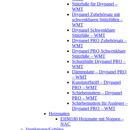
Stützfuße für Drypanel –
WMT
Drypanel Zubehörsatz mit
schwenkbaren Stützfüßen –
WMT
Drypanel Schwenkbare
Stützfüße – WMT
Drypanel PRO Zubehörsatz –
WMT
Drypanel PRO Schwenkbare
Stützfüße – WMT
Schutzhülle Drypanel PRO –
WMT
Dämmplatte – Drypanel PRO
– WMT
Kunststoffgriff – Drypanel
PRO – WMT
Schiebemuttern – Drypanel
PRO – WMT
Schiebemuttern für Ausleger –
Drypanel PRO – WMT
Heizmatten
EHM180 Heizmatte mit Noppen –
NAC
Ventilatoren/Gebläse