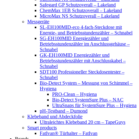
Safegard GP Schutzoverall – Lakeland
ChemMax 1EB Schutzoverall – Lakeland
MicroMax NS Schutzoverall – Lakeland
Messgeräte
SL-EH100MID-eco 4-fach-Steckdose mit
Energie- und Betriebsstundenzähler – Schnabel
SG-EH100MID Energiezähler und
Betriebsstundenzähler im Anschlussgehäuse –
Schnabel
GK-EH100MID Energiezähler und
Betriebsstundenzähler mit Anschlusskabel –
Schnabel
SDT100 Professioneller Steckdosentester –
Schnabel
Bio-Detect System – Messung von Schimmel –
Hygiena
PRO-Clean – Hygiena
Bio-Detect SystemSure Plus – NAC
UltraSnaps für SystemSure Plus – Hygiena
pH-Testband – Dumond
Klebeband und Abdeckfolie
Ultraleichtes Klebeband 20 cm – TapeGuys
Smart products
FatIvan® Türhalter – FatIvan
Brands