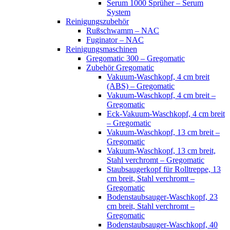
Serum 1000 Sprüher – Serum
System
Reinigungszubehör
Rußschwamm – NAC
Fuginator – NAC
Reinigungsmaschinen
Gregomatic 300 – Gregomatic
Zubehör Gregomatic
Vakuum-Waschkopf, 4 cm breit
(ABS) – Gregomatic
Vakuum-Waschkopf, 4 cm breit –
Gregomatic
Eck-Vakuum-Waschkopf, 4 cm breit
– Gregomatic
Vakuum-Waschkopf, 13 cm breit –
Gregomatic
Vakuum-Waschkopf, 13 cm breit,
Stahl verchromt – Gregomatic
Staubsaugerkopf für Rolltreppe, 13
cm breit, Stahl verchromt –
Gregomatic
Bodenstaubsauger-Waschkopf, 23
cm breit, Stahl verchromt –
Gregomatic
Bodenstaubsauger-Waschkopf, 40