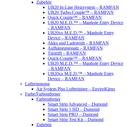
Zubehör
UB20 In-Line Heizsystem – RAMFAN
UB20 Turbo-Couple™ – RAMFAN
Quick-Couple™ – RAMFAN
UB20 M.E.D.™ – Manhole Entry Device
– RAMFAN
UB20xx M.E.D.™ – Manhole Entry
Device – RAMFAN
Akku und Ladegerät – RAMFAN
Aufhängungssatz – RAMFAN
Türgriff – RAMFAN
Quick-Couple™ – RAMFAN
UB20 M.E.D.™ – Manhole Entry Device
– RAMFAN
UB20xx M.E.D.™ – Manhole Entry
Device – RAMFAN
Luftreinigung
Air System Plus Luftreiniger – EnviroKlenz
Farbe/Farbentferner
Farbentferner
Smart Strip Advanced – Dumond
Smart Strip 1 HD – Dumond
Smart Strip PRO – Dumond
Smart Strip Test Kit – Dumond
Zubehör