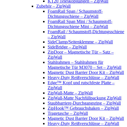
KT20 Teleskopstangen – ZipWall
Zubehör – ZipWall
FoamRail Span / Schaumstoff-
Dichtungsschiene – ZipWall
FoamRail Span Mini / Schaumstoff-
Dichtungsschiene Mini – ZipWall
FoamRail / Schaumstoff-Dichtungsschiene
– ZipWall
SideClamp/Seitenklemme – ZipWall
SideBridge – ZipWall
ZipDoor – Magnetische Tür – Satz –
ZipWall
Stahlrahmen – Stahlrahmen für
Magnetische Tür M3070 – Set – ZipWall
Magnetic Dust Barrier Door Kit – ZipWall
Heavy-Duty Reißverschlüsse – ZipWall
Edge™ Kopf und rutschfeste Platte –
ZipWall
ZipWall-Matte – ZipWall
ZipWall-Matte Nachfüllpackung ZipWall
Staubbarriere-Durchgangsring – ZipWall
ZipHook™ Gebrauchshaken – ZipWall
Tragetasche – ZipWall
Magnetic Dust Barrier Door Kit – ZipWall
Heavy-Duty Reißverschlüsse – ZipWall