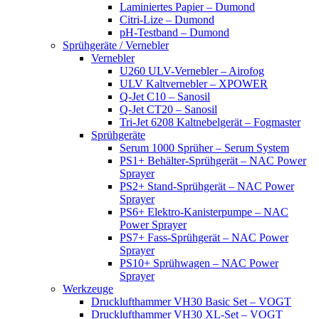
Laminiertes Papier – Dumond
Citri-Lize – Dumond
pH-Testband – Dumond
Sprühgeräte / Vernebler
Vernebler
U260 ULV-Vernebler – Airofog
ULV Kaltvernebler – XPOWER
Q-Jet C10 – Sanosil
Q-Jet CT20 – Sanosil
Tri-Jet 6208 Kaltnebelgerät – Fogmaster
Sprühgeräte
Serum 1000 Sprüher – Serum System
PS1+ Behälter-Sprühgerät – NAC Power
Sprayer
PS2+ Stand-Sprühgerät – NAC Power
Sprayer
PS6+ Elektro-Kanisterpumpe – NAC
Power Sprayer
PS7+ Fass-Sprühgerät – NAC Power
Sprayer
PS10+ Sprühwagen – NAC Power
Sprayer
Werkzeuge
Drucklufthammer VH30 Basic Set – VOGT
Drucklufthammer VH30 XL-Set – VOGT