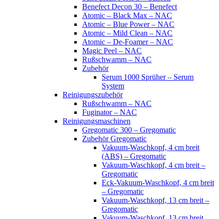
Benefect Decon 30 – Benefect
Atomic – Black Max – NAC
Atomic – Blue Power – NAC
Atomic – Mild Clean – NAC
Atomic – De-Foamer – NAC
Magic Peel – NAC
Rußschwamm – NAC
Zubehör
Serum 1000 Sprüher – Serum
System
Reinigungszubehör
Rußschwamm – NAC
Fuginator – NAC
Reinigungsmaschinen
Gregomatic 300 – Gregomatic
Zubehör Gregomatic
Vakuum-Waschkopf, 4 cm breit
(ABS) – Gregomatic
Vakuum-Waschkopf, 4 cm breit –
Gregomatic
Eck-Vakuum-Waschkopf, 4 cm breit
– Gregomatic
Vakuum-Waschkopf, 13 cm breit –
Gregomatic
Vakuum-Waschkopf, 13 cm breit,