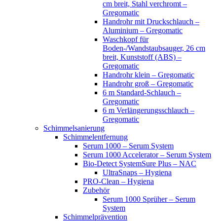
cm breit, Stahl verchromt –
Gregomatic
Handrohr mit Druckschlauch –
Aluminium – Gregomatic
Waschkopf für
Boden-/Wandstaubsauger, 26 cm
breit, Kunststoff (ABS) –
Gregomatic
Handrohr klein – Gregomatic
Handrohr groß – Gregomatic
6 m Standard-Schlauch –
Gregomatic
6 m Verlängerungsschlauch –
Gregomatic
Schimmelsanierung
Schimmelentfernung
Serum 1000 – Serum System
Serum 1000 Accelerator – Serum System
Bio-Detect SystemSure Plus – NAC
UltraSnaps – Hygiena
PRO-Clean – Hygiena
Zubehör
Serum 1000 Sprüher – Serum
System
Schimmelprävention