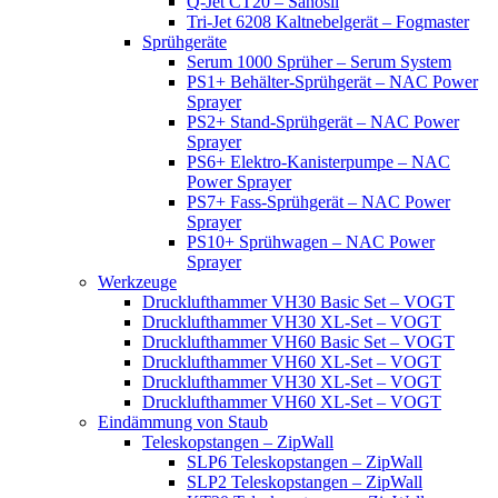
Q-Jet CT20 – Sanosil
Tri-Jet 6208 Kaltnebelgerät – Fogmaster
Sprühgeräte
Serum 1000 Sprüher – Serum System
PS1+ Behälter-Sprühgerät – NAC Power
Sprayer
PS2+ Stand-Sprühgerät – NAC Power
Sprayer
PS6+ Elektro-Kanisterpumpe – NAC
Power Sprayer
PS7+ Fass-Sprühgerät – NAC Power
Sprayer
PS10+ Sprühwagen – NAC Power
Sprayer
Werkzeuge
Drucklufthammer VH30 Basic Set – VOGT
Drucklufthammer VH30 XL-Set – VOGT
Drucklufthammer VH60 Basic Set – VOGT
Drucklufthammer VH60 XL-Set – VOGT
Drucklufthammer VH30 XL-Set – VOGT
Drucklufthammer VH60 XL-Set – VOGT
Eindämmung von Staub
Teleskopstangen – ZipWall
SLP6 Teleskopstangen – ZipWall
SLP2 Teleskopstangen – ZipWall