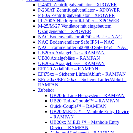
P-450T Zentrifugalventilator – XPOWER
P-230AT Zentrifugalventilator – XPOWER
P-80A Zentrifugalventilator – XPOWER
PL-700A Niedrigprofil-Lüfter – XPOWER
M-25/M-27 Ventilator mit eingebautem
Ozongenerator – XPOWER
NAC Bodenventilator 40/50 – Basic – NAC
NAC Bodenventilator Safe IP54 – NAC
NAC Trommellüfter 600/800 Safe IP54 – NAC
UB20xx Axialgebläse – RAMFAN
UB30 Axialgebläse – RAMFAN
UB20xx Axialgebläse – RAMFAN
EFi120 Axiallüfter – RAMFAN
EFi75xx – Sicherer Lüfter/Abluft – RAMFAN
EFi120xx/EFi150xx – Sicherer Lüfter/Abluft –
RAMFAN
Zubehör
UB20 In-Line Heizsystem – RAMFAN
UB20 Turbo-Couple™ – RAMFAN
Quick-Couple™ – RAMFAN
UB20 M.E.D.™ – Manhole Entry Device
– RAMFAN
UB20xx M.E.D.™ – Manhole Entry
Device – RAMFAN
Akku und Ladegerät – RAMFAN