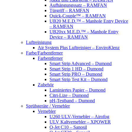
Aufhängungssatz – RAMFAN
Türgriff – RAMFAN
Quick-Couple™ – RAMFAN
UB20 M.E.D.™ – Manhole Entry Device
– RAMFAN
UB20xx M.E.D.™ – Manhole Entry
Device – RAMFAN
Luftreinigung
Air System Plus Luftreiniger – EnviroKlenz
Farbe/Farbentferner
Farbentferner
Smart Strip Advanced – Dumond
Smart Strip 1 HD – Dumond
Smart Strip PRO – Dumond
Smart Strip Test Kit – Dumond
Zubehör
Laminiertes Papier – Dumond
Citri-Lize – Dumond
pH-Testband – Dumond
Sprühgeräte / Vernebler
Vernebler
U260 ULV-Vernebler – Airofog
ULV Kaltvernebler – XPOWER
Q-Jet C10 – Sanosil