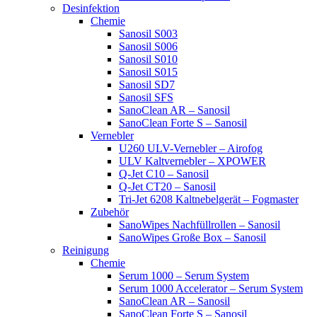
Desinfektion
Chemie
Sanosil S003
Sanosil S006
Sanosil S010
Sanosil S015
Sanosil SD7
Sanosil SFS
SanoClean AR – Sanosil
SanoClean Forte S – Sanosil
Vernebler
U260 ULV-Vernebler – Airofog
ULV Kaltvernebler – XPOWER
Q-Jet C10 – Sanosil
Q-Jet CT20 – Sanosil
Tri-Jet 6208 Kaltnebelgerät – Fogmaster
Zubehör
SanoWipes Nachfüllrollen – Sanosil
SanoWipes Große Box – Sanosil
Reinigung
Chemie
Serum 1000 – Serum System
Serum 1000 Accelerator – Serum System
SanoClean AR – Sanosil
SanoClean Forte S – Sanosil