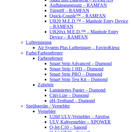
Aufhängungssatz – RAMFAN
Türgriff – RAMFAN
Quick-Couple™ – RAMFAN
UB20 M.E.D.™ – Manhole Entry Device
– RAMFAN
UB20xx M.E.D.™ – Manhole Entry
Device – RAMFAN
Luftreinigung
Air System Plus Luftreiniger – EnviroKlenz
Farbe/Farbentferner
Farbentferner
Smart Strip Advanced – Dumond
Smart Strip 1 HD – Dumond
Smart Strip PRO – Dumond
Smart Strip Test Kit – Dumond
Zubehör
Laminiertes Papier – Dumond
Citri-Lize – Dumond
pH-Testband – Dumond
Sprühgeräte / Vernebler
Vernebler
U260 ULV-Vernebler – Airofog
ULV Kaltvernebler – XPOWER
Q-Jet C10 – Sanosil