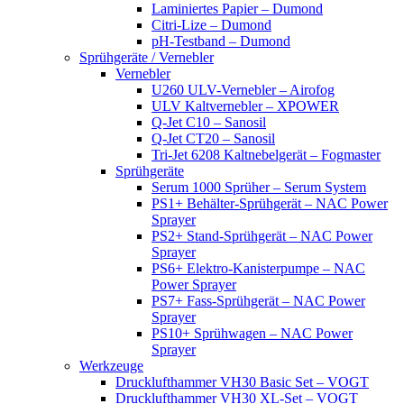
Laminiertes Papier – Dumond
Citri-Lize – Dumond
pH-Testband – Dumond
Sprühgeräte / Vernebler
Vernebler
U260 ULV-Vernebler – Airofog
ULV Kaltvernebler – XPOWER
Q-Jet C10 – Sanosil
Q-Jet CT20 – Sanosil
Tri-Jet 6208 Kaltnebelgerät – Fogmaster
Sprühgeräte
Serum 1000 Sprüher – Serum System
PS1+ Behälter-Sprühgerät – NAC Power
Sprayer
PS2+ Stand-Sprühgerät – NAC Power
Sprayer
PS6+ Elektro-Kanisterpumpe – NAC
Power Sprayer
PS7+ Fass-Sprühgerät – NAC Power
Sprayer
PS10+ Sprühwagen – NAC Power
Sprayer
Werkzeuge
Drucklufthammer VH30 Basic Set – VOGT
Drucklufthammer VH30 XL-Set – VOGT