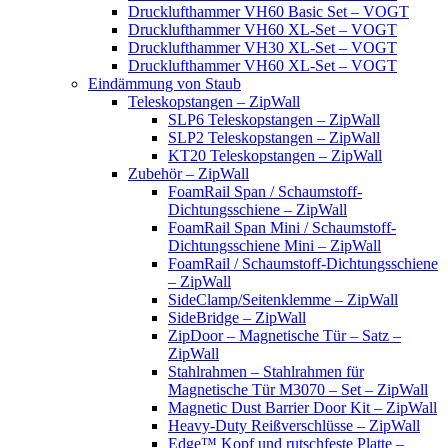
Drucklufthammer VH60 Basic Set – VOGT
Drucklufthammer VH60 XL-Set – VOGT
Drucklufthammer VH30 XL-Set – VOGT
Drucklufthammer VH60 XL-Set – VOGT
Eindämmung von Staub
Teleskopstangen – ZipWall
SLP6 Teleskopstangen – ZipWall
SLP2 Teleskopstangen – ZipWall
KT20 Teleskopstangen – ZipWall
Zubehör – ZipWall
FoamRail Span / Schaumstoff-
Dichtungsschiene – ZipWall
FoamRail Span Mini / Schaumstoff-
Dichtungsschiene Mini – ZipWall
FoamRail / Schaumstoff-Dichtungsschiene
– ZipWall
SideClamp/Seitenklemme – ZipWall
SideBridge – ZipWall
ZipDoor – Magnetische Tür – Satz –
ZipWall
Stahlrahmen – Stahlrahmen für
Magnetische Tür M3070 – Set – ZipWall
Magnetic Dust Barrier Door Kit – ZipWall
Heavy-Duty Reißverschlüsse – ZipWall
Edge™ Kopf und rutschfeste Platte –