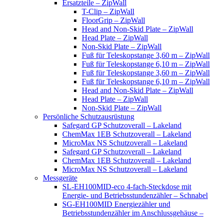
Ersatzteile – ZipWall
T-Clip – ZipWall
FloorGrip – ZipWall
Head and Non-Skid Plate – ZipWall
Head Plate – ZipWall
Non-Skid Plate – ZipWall
Fuß für Teleskopstange 3,60 m – ZipWall
Fuß für Teleskopstange 6,10 m – ZipWall
Fuß für Teleskopstange 3,60 m – ZipWall
Fuß für Teleskopstange 6,10 m – ZipWall
Head and Non-Skid Plate – ZipWall
Head Plate – ZipWall
Non-Skid Plate – ZipWall
Persönliche Schutzausrüstung
Safegard GP Schutzoverall – Lakeland
ChemMax 1EB Schutzoverall – Lakeland
MicroMax NS Schutzoverall – Lakeland
Safegard GP Schutzoverall – Lakeland
ChemMax 1EB Schutzoverall – Lakeland
MicroMax NS Schutzoverall – Lakeland
Messgeräte
SL-EH100MID-eco 4-fach-Steckdose mit
Energie- und Betriebsstundenzähler – Schnabel
SG-EH100MID Energiezähler und
Betriebsstundenzähler im Anschlussgehäuse –