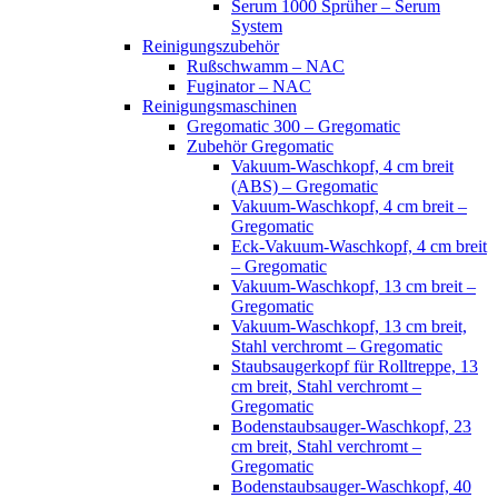
Serum 1000 Sprüher – Serum
System
Reinigungszubehör
Rußschwamm – NAC
Fuginator – NAC
Reinigungsmaschinen
Gregomatic 300 – Gregomatic
Zubehör Gregomatic
Vakuum-Waschkopf, 4 cm breit
(ABS) – Gregomatic
Vakuum-Waschkopf, 4 cm breit –
Gregomatic
Eck-Vakuum-Waschkopf, 4 cm breit
– Gregomatic
Vakuum-Waschkopf, 13 cm breit –
Gregomatic
Vakuum-Waschkopf, 13 cm breit,
Stahl verchromt – Gregomatic
Staubsaugerkopf für Rolltreppe, 13
cm breit, Stahl verchromt –
Gregomatic
Bodenstaubsauger-Waschkopf, 23
cm breit, Stahl verchromt –
Gregomatic
Bodenstaubsauger-Waschkopf, 40