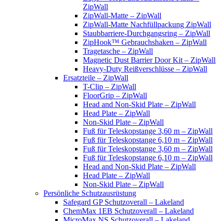
ZipWall
ZipWall-Matte – ZipWall
ZipWall-Matte Nachfüllpackung ZipWall
Staubbarriere-Durchgangsring – ZipWall
ZipHook™ Gebrauchshaken – ZipWall
Tragetasche – ZipWall
Magnetic Dust Barrier Door Kit – ZipWall
Heavy-Duty Reißverschlüsse – ZipWall
Ersatzteile – ZipWall
T-Clip – ZipWall
FloorGrip – ZipWall
Head and Non-Skid Plate – ZipWall
Head Plate – ZipWall
Non-Skid Plate – ZipWall
Fuß für Teleskopstange 3,60 m – ZipWall
Fuß für Teleskopstange 6,10 m – ZipWall
Fuß für Teleskopstange 3,60 m – ZipWall
Fuß für Teleskopstange 6,10 m – ZipWall
Head and Non-Skid Plate – ZipWall
Head Plate – ZipWall
Non-Skid Plate – ZipWall
Persönliche Schutzausrüstung
Safegard GP Schutzoverall – Lakeland
ChemMax 1EB Schutzoverall – Lakeland
MicroMax NS Schutzoverall – Lakeland