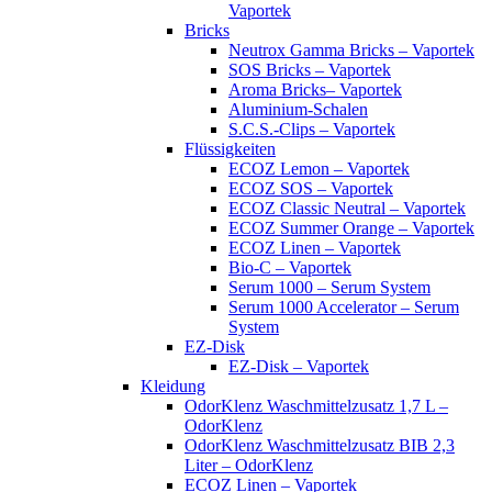
Vaportek
Bricks
Neutrox Gamma Bricks – Vaportek
SOS Bricks – Vaportek
Aroma Bricks– Vaportek
Aluminium-Schalen
S.C.S.-Clips – Vaportek
Flüssigkeiten
ECOZ Lemon – Vaportek
ECOZ SOS – Vaportek
ECOZ Classic Neutral – Vaportek
ECOZ Summer Orange – Vaportek
ECOZ Linen – Vaportek
Bio-C – Vaportek
Serum 1000 – Serum System
Serum 1000 Accelerator – Serum
System
EZ-Disk
EZ-Disk – Vaportek
Kleidung
OdorKlenz Waschmittelzusatz 1,7 L –
OdorKlenz
OdorKlenz Waschmittelzusatz BIB 2,3
Liter – OdorKlenz
ECOZ Linen – Vaportek