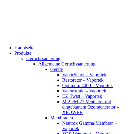
Zum
Inhalt
wechseln
Hauptseite
Produkte
Geruchssanierung
Allgemeine Geruchssanierung
Geräte
VaporShark – Vaportek
Restorator – Vaportek
Optimum 4000 – Vaportek
Vaportronic – Vaportek
EZ-Twist – Vaportek
M-25/M-27 Ventilator mit
eingebautem Ozongenerator –
XPOWER
Membranen
Neutrox Gamma-Membran –
Vaportek
SOS-Membran – Vaportek