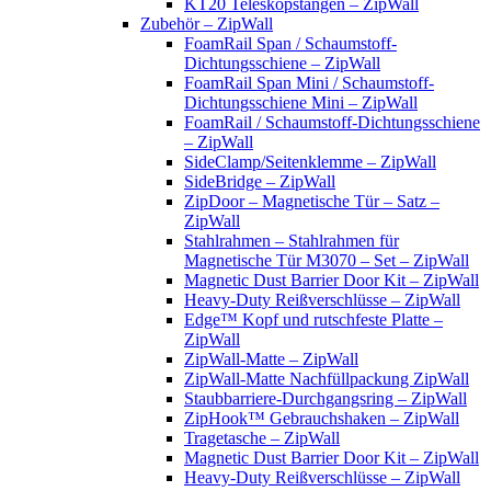
KT20 Teleskopstangen – ZipWall
Zubehör – ZipWall
FoamRail Span / Schaumstoff-
Dichtungsschiene – ZipWall
FoamRail Span Mini / Schaumstoff-
Dichtungsschiene Mini – ZipWall
FoamRail / Schaumstoff-Dichtungsschiene
– ZipWall
SideClamp/Seitenklemme – ZipWall
SideBridge – ZipWall
ZipDoor – Magnetische Tür – Satz –
ZipWall
Stahlrahmen – Stahlrahmen für
Magnetische Tür M3070 – Set – ZipWall
Magnetic Dust Barrier Door Kit – ZipWall
Heavy-Duty Reißverschlüsse – ZipWall
Edge™ Kopf und rutschfeste Platte –
ZipWall
ZipWall-Matte – ZipWall
ZipWall-Matte Nachfüllpackung ZipWall
Staubbarriere-Durchgangsring – ZipWall
ZipHook™ Gebrauchshaken – ZipWall
Tragetasche – ZipWall
Magnetic Dust Barrier Door Kit – ZipWall
Heavy-Duty Reißverschlüsse – ZipWall