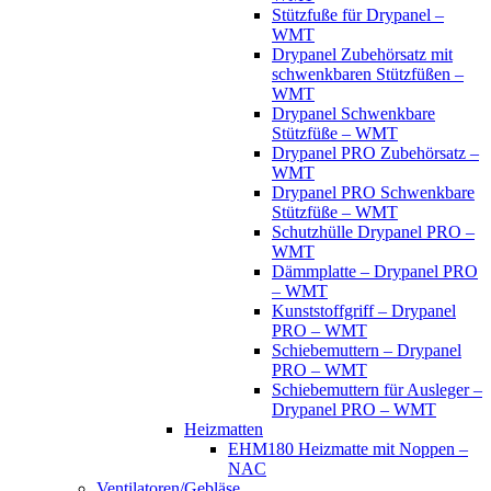
Stützfuße für Drypanel –
WMT
Drypanel Zubehörsatz mit
schwenkbaren Stützfüßen –
WMT
Drypanel Schwenkbare
Stützfüße – WMT
Drypanel PRO Zubehörsatz –
WMT
Drypanel PRO Schwenkbare
Stützfüße – WMT
Schutzhülle Drypanel PRO –
WMT
Dämmplatte – Drypanel PRO
– WMT
Kunststoffgriff – Drypanel
PRO – WMT
Schiebemuttern – Drypanel
PRO – WMT
Schiebemuttern für Ausleger –
Drypanel PRO – WMT
Heizmatten
EHM180 Heizmatte mit Noppen –
NAC
Ventilatoren/Gebläse