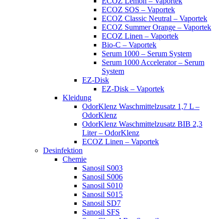
ECOZ Lemon – Vaportek
ECOZ SOS – Vaportek
ECOZ Classic Neutral – Vaportek
ECOZ Summer Orange – Vaportek
ECOZ Linen – Vaportek
Bio-C – Vaportek
Serum 1000 – Serum System
Serum 1000 Accelerator – Serum
System
EZ-Disk
EZ-Disk – Vaportek
Kleidung
OdorKlenz Waschmittelzusatz 1,7 L –
OdorKlenz
OdorKlenz Waschmittelzusatz BIB 2,3
Liter – OdorKlenz
ECOZ Linen – Vaportek
Desinfektion
Chemie
Sanosil S003
Sanosil S006
Sanosil S010
Sanosil S015
Sanosil SD7
Sanosil SFS