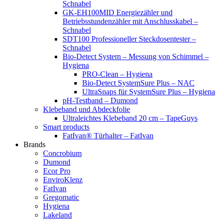
Schnabel
GK-EH100MID Energiezähler und
Betriebsstundenzähler mit Anschlusskabel –
Schnabel
SDT100 Professioneller Steckdosentester –
Schnabel
Bio-Detect System – Messung von Schimmel –
Hygiena
PRO-Clean – Hygiena
Bio-Detect SystemSure Plus – NAC
UltraSnaps für SystemSure Plus – Hygiena
pH-Testband – Dumond
Klebeband und Abdeckfolie
Ultraleichtes Klebeband 20 cm – TapeGuys
Smart products
FatIvan® Türhalter – FatIvan
Brands
Concrobium
Dumond
Ecor Pro
EnviroKlenz
FatIvan
Gregomatic
Hygiena
Lakeland