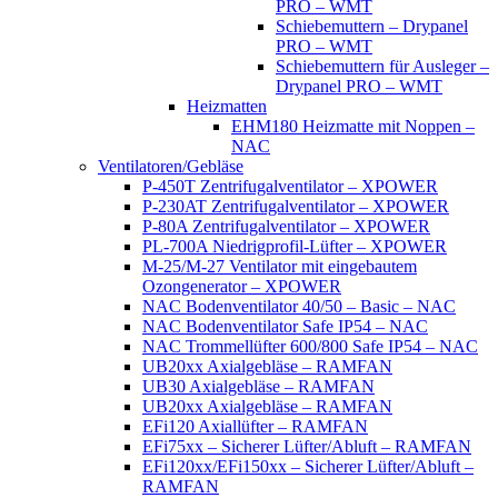
PRO – WMT
Schiebemuttern – Drypanel
PRO – WMT
Schiebemuttern für Ausleger –
Drypanel PRO – WMT
Heizmatten
EHM180 Heizmatte mit Noppen –
NAC
Ventilatoren/Gebläse
P-450T Zentrifugalventilator – XPOWER
P-230AT Zentrifugalventilator – XPOWER
P-80A Zentrifugalventilator – XPOWER
PL-700A Niedrigprofil-Lüfter – XPOWER
M-25/M-27 Ventilator mit eingebautem
Ozongenerator – XPOWER
NAC Bodenventilator 40/50 – Basic – NAC
NAC Bodenventilator Safe IP54 – NAC
NAC Trommellüfter 600/800 Safe IP54 – NAC
UB20xx Axialgebläse – RAMFAN
UB30 Axialgebläse – RAMFAN
UB20xx Axialgebläse – RAMFAN
EFi120 Axiallüfter – RAMFAN
EFi75xx – Sicherer Lüfter/Abluft – RAMFAN
EFi120xx/EFi150xx – Sicherer Lüfter/Abluft –
RAMFAN