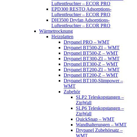
Luftentfeuchter – ECOR PRO
EPD300 RESTO Adsorptions-
Luftentfeuchter – ECOR PRO
DH3500 Dryfan Adsorptions-
Luftentfeuchter – ECOR PRO
Wärmetrocknung
Heizplatten
Drypanel PRO – WMT
Drypanel BT500-ZI – WMT
Drypanel BT500-Z – WMT
Drypanel BT300-ZI – WMT
Drypanel BT300-Z – WMT
Drypanel BT200-ZI – WMT
Drypanel BT200-Z – WMT
Drypanel BT100-Slimpower –
WMT
Zubehör
SLP2 Teleskopstangen –
ZipWall
SLP6 Teleskopstangen –
ZipWall
QuickSnap – WMT
Wandhalterungen – WMT
Drypanel Zubehörsatz –
WMT