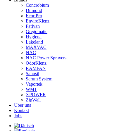
Concrobium
Dumond
Ecor Pro
EnviroKlenz
FatIvan
Gregomatic
Hygiena
Lakeland
MAXVAC
NAC
NAC Power Sprayers
OdorKlenz
RAMFAN
Sanosil
Serum System
Vaportek
WMT
XPOWER
ZipWall
Über uns
Kontakt
Jobs