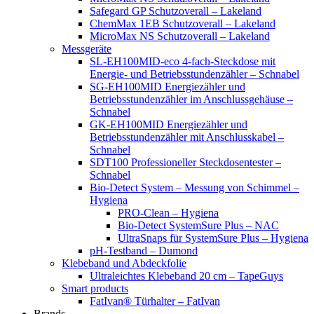
Safegard GP Schutzoverall – Lakeland
ChemMax 1EB Schutzoverall – Lakeland
MicroMax NS Schutzoverall – Lakeland
Messgeräte
SL-EH100MID-eco 4-fach-Steckdose mit
Energie- und Betriebsstundenzähler – Schnabel
SG-EH100MID Energiezähler und
Betriebsstundenzähler im Anschlussgehäuse –
Schnabel
GK-EH100MID Energiezähler und
Betriebsstundenzähler mit Anschlusskabel –
Schnabel
SDT100 Professioneller Steckdosentester –
Schnabel
Bio-Detect System – Messung von Schimmel –
Hygiena
PRO-Clean – Hygiena
Bio-Detect SystemSure Plus – NAC
UltraSnaps für SystemSure Plus – Hygiena
pH-Testband – Dumond
Klebeband und Abdeckfolie
Ultraleichtes Klebeband 20 cm – TapeGuys
Smart products
FatIvan® Türhalter – FatIvan
Brands