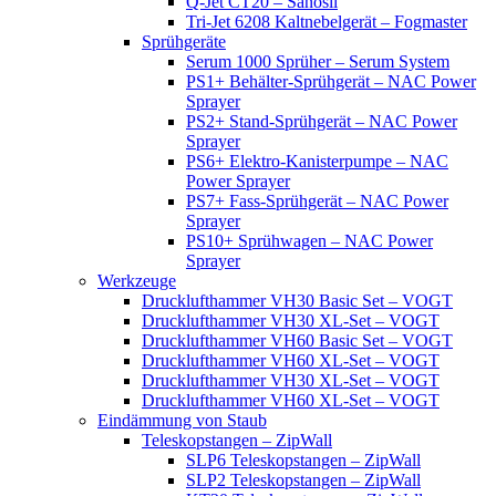
Q-Jet CT20 – Sanosil
Tri-Jet 6208 Kaltnebelgerät – Fogmaster
Sprühgeräte
Serum 1000 Sprüher – Serum System
PS1+ Behälter-Sprühgerät – NAC Power
Sprayer
PS2+ Stand-Sprühgerät – NAC Power
Sprayer
PS6+ Elektro-Kanisterpumpe – NAC
Power Sprayer
PS7+ Fass-Sprühgerät – NAC Power
Sprayer
PS10+ Sprühwagen – NAC Power
Sprayer
Werkzeuge
Drucklufthammer VH30 Basic Set – VOGT
Drucklufthammer VH30 XL-Set – VOGT
Drucklufthammer VH60 Basic Set – VOGT
Drucklufthammer VH60 XL-Set – VOGT
Drucklufthammer VH30 XL-Set – VOGT
Drucklufthammer VH60 XL-Set – VOGT
Eindämmung von Staub
Teleskopstangen – ZipWall
SLP6 Teleskopstangen – ZipWall
SLP2 Teleskopstangen – ZipWall