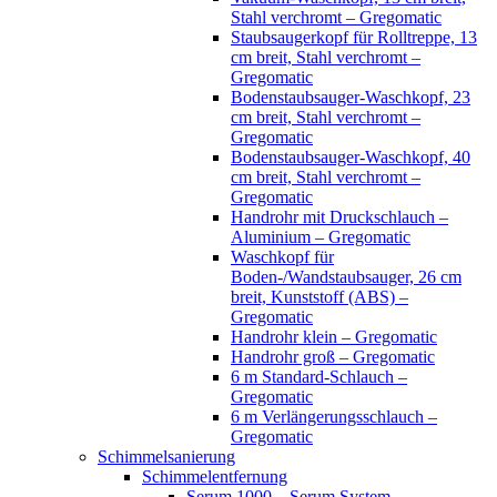
Stahl verchromt – Gregomatic
Staubsaugerkopf für Rolltreppe, 13
cm breit, Stahl verchromt –
Gregomatic
Bodenstaubsauger-Waschkopf, 23
cm breit, Stahl verchromt –
Gregomatic
Bodenstaubsauger-Waschkopf, 40
cm breit, Stahl verchromt –
Gregomatic
Handrohr mit Druckschlauch –
Aluminium – Gregomatic
Waschkopf für
Boden-/Wandstaubsauger, 26 cm
breit, Kunststoff (ABS) –
Gregomatic
Handrohr klein – Gregomatic
Handrohr groß – Gregomatic
6 m Standard-Schlauch –
Gregomatic
6 m Verlängerungsschlauch –
Gregomatic
Schimmelsanierung
Schimmelentfernung
Serum 1000 – Serum System