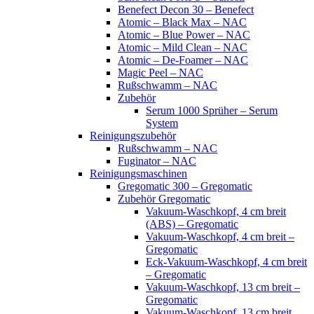
Benefect Decon 30 – Benefect
Atomic – Black Max – NAC
Atomic – Blue Power – NAC
Atomic – Mild Clean – NAC
Atomic – De-Foamer – NAC
Magic Peel – NAC
Rußschwamm – NAC
Zubehör
Serum 1000 Sprüher – Serum
System
Reinigungszubehör
Rußschwamm – NAC
Fuginator – NAC
Reinigungsmaschinen
Gregomatic 300 – Gregomatic
Zubehör Gregomatic
Vakuum-Waschkopf, 4 cm breit
(ABS) – Gregomatic
Vakuum-Waschkopf, 4 cm breit –
Gregomatic
Eck-Vakuum-Waschkopf, 4 cm breit
– Gregomatic
Vakuum-Waschkopf, 13 cm breit –
Gregomatic
Vakuum-Waschkopf, 13 cm breit,