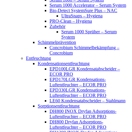
Serum 1000 Accelerator – Serum System
Bio-Detect SystemSure Plus – NAC
UltraSnaps – Hygiena
PRO-Clean – Hygiena
Zubehör
Serum 1000 Sprüher – Serum
System
Schimmelprävention
Concrobium Schimmelbekämpfung –
Concrobium
Entfeuchtung
Kondensationsentfeuchtung
EPD100LGR Kondensatabscheider –
ECOR PRO
EPD170LGR Kondensations-
Luftentfeuchter – ECOR PRO
EPD330LGR Kondensations-
Luftentfeuchter – ECOR PRO
LE60 Kondensatabscheider – Stahlmann
Sorptionsentfeuchtung
DH800 INOX Dryfan Adsorptions-
Luftentfeuchter – ECOR PRO
DH800 Dryfan Adsorptions-
Luftentfeuchter – ECOR PRO