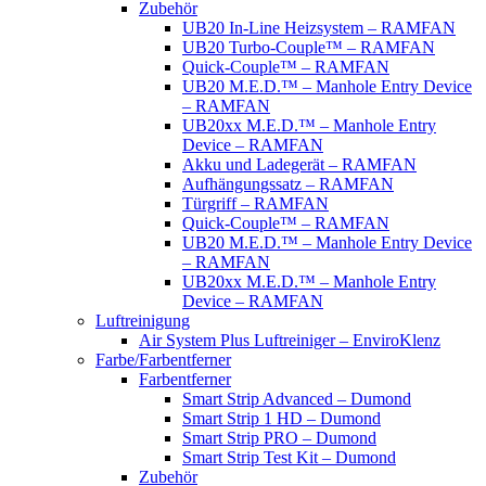
Zubehör
UB20 In-Line Heizsystem – RAMFAN
UB20 Turbo-Couple™ – RAMFAN
Quick-Couple™ – RAMFAN
UB20 M.E.D.™ – Manhole Entry Device
– RAMFAN
UB20xx M.E.D.™ – Manhole Entry
Device – RAMFAN
Akku und Ladegerät – RAMFAN
Aufhängungssatz – RAMFAN
Türgriff – RAMFAN
Quick-Couple™ – RAMFAN
UB20 M.E.D.™ – Manhole Entry Device
– RAMFAN
UB20xx M.E.D.™ – Manhole Entry
Device – RAMFAN
Luftreinigung
Air System Plus Luftreiniger – EnviroKlenz
Farbe/Farbentferner
Farbentferner
Smart Strip Advanced – Dumond
Smart Strip 1 HD – Dumond
Smart Strip PRO – Dumond
Smart Strip Test Kit – Dumond
Zubehör