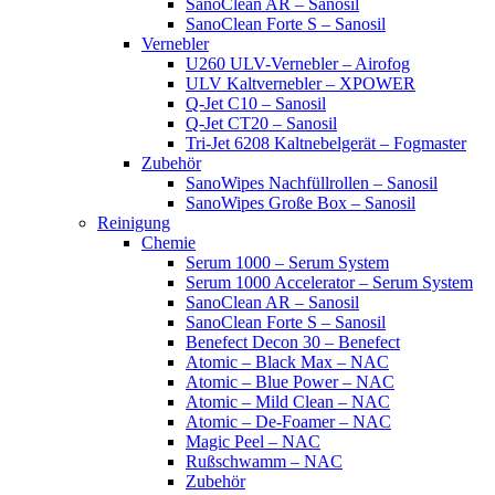
SanoClean AR – Sanosil
SanoClean Forte S – Sanosil
Vernebler
U260 ULV-Vernebler – Airofog
ULV Kaltvernebler – XPOWER
Q-Jet C10 – Sanosil
Q-Jet CT20 – Sanosil
Tri-Jet 6208 Kaltnebelgerät – Fogmaster
Zubehör
SanoWipes Nachfüllrollen – Sanosil
SanoWipes Große Box – Sanosil
Reinigung
Chemie
Serum 1000 – Serum System
Serum 1000 Accelerator – Serum System
SanoClean AR – Sanosil
SanoClean Forte S – Sanosil
Benefect Decon 30 – Benefect
Atomic – Black Max – NAC
Atomic – Blue Power – NAC
Atomic – Mild Clean – NAC
Atomic – De-Foamer – NAC
Magic Peel – NAC
Rußschwamm – NAC
Zubehör