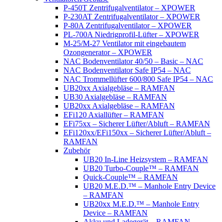
P-450T Zentrifugalventilator – XPOWER
P-230AT Zentrifugalventilator – XPOWER
P-80A Zentrifugalventilator – XPOWER
PL-700A Niedrigprofil-Lüfter – XPOWER
M-25/M-27 Ventilator mit eingebautem
Ozongenerator – XPOWER
NAC Bodenventilator 40/50 – Basic – NAC
NAC Bodenventilator Safe IP54 – NAC
NAC Trommellüfter 600/800 Safe IP54 – NAC
UB20xx Axialgebläse – RAMFAN
UB30 Axialgebläse – RAMFAN
UB20xx Axialgebläse – RAMFAN
EFi120 Axiallüfter – RAMFAN
EFi75xx – Sicherer Lüfter/Abluft – RAMFAN
EFi120xx/EFi150xx – Sicherer Lüfter/Abluft –
RAMFAN
Zubehör
UB20 In-Line Heizsystem – RAMFAN
UB20 Turbo-Couple™ – RAMFAN
Quick-Couple™ – RAMFAN
UB20 M.E.D.™ – Manhole Entry Device
– RAMFAN
UB20xx M.E.D.™ – Manhole Entry
Device – RAMFAN
Akku und Ladegerät – RAMFAN