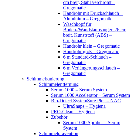
cm breit, Stahl verchromt –
Gregomatic
Handrohr mit Druckschlauch –
Aluminium – Gregomatic
Waschkopf für
Boden-/Wandstaubsauger, 26 cm
breit, Kunststoff (ABS) –
Gregomatic
Handrohr klein – Gregomatic
Handrohr groß – Gregomatic
6 m Standard-Schlauch –
Gregomatic
6 m Verlängerungsschlauch –
Gregomatic
Schimmelsanierung
Schimmelentfernung
Serum 1000 – Serum System
Serum 1000 Accelerator – Serum System
Bio-Detect SystemSure Plus – NAC
UltraSnaps – Hygiena
PRO-Clean – Hygiena
Zubehör
Serum 1000 Sprüher – Serum
System
Schimmelprävention