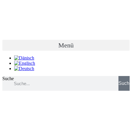
Zum
Inhalt
wechseln
Menü
Suche
Such