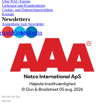
Über NAC Europe
Lieferung und Kundendienst
Cookie- und Datenschutzrichtlinie
Kontakt
Newsletters
Anmeldung zum Newsletter
nvelope
Vimeo
Linkedin