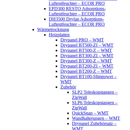
Luftentfeuchter – ECOR PRO
EPD300 RESTO Adsorptions-
Luftentfeuchter – ECOR PRO
DH3500 Dryfan Adsorptions-
Luftentfeuchter – ECOR PRO
Wärmetrocknung
Heizplatten
Drypanel PRO – WMT
Drypanel BT500-ZI – WMT
Drypanel BT500-Z – WMT
Drypanel BT300-ZI – WMT
Drypanel BT300-Z – WMT
Drypanel BT200-ZI – WMT
Drypanel BT200-Z – WMT
Drypanel BT100-Slimpower –
WMT
Zubehör
SLP2 Teleskopstangen –
ZipWall
SLP6 Teleskopstangen –
ZipWall
QuickSnap – WMT
Wandhalterungen – WMT
Drypanel Zubehörsatz –
WMT