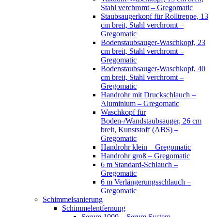
Stahl verchromt – Gregomatic
Staubsaugerkopf für Rolltreppe, 13
cm breit, Stahl verchromt –
Gregomatic
Bodenstaubsauger-Waschkopf, 23
cm breit, Stahl verchromt –
Gregomatic
Bodenstaubsauger-Waschkopf, 40
cm breit, Stahl verchromt –
Gregomatic
Handrohr mit Druckschlauch –
Aluminium – Gregomatic
Waschkopf für
Boden-/Wandstaubsauger, 26 cm
breit, Kunststoff (ABS) –
Gregomatic
Handrohr klein – Gregomatic
Handrohr groß – Gregomatic
6 m Standard-Schlauch –
Gregomatic
6 m Verlängerungsschlauch –
Gregomatic
Schimmelsanierung
Schimmelentfernung
Serum 1000 – Serum System