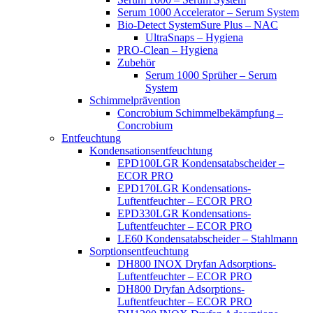
Serum 1000 Accelerator – Serum System
Bio-Detect SystemSure Plus – NAC
UltraSnaps – Hygiena
PRO-Clean – Hygiena
Zubehör
Serum 1000 Sprüher – Serum
System
Schimmelprävention
Concrobium Schimmelbekämpfung –
Concrobium
Entfeuchtung
Kondensationsentfeuchtung
EPD100LGR Kondensatabscheider –
ECOR PRO
EPD170LGR Kondensations-
Luftentfeuchter – ECOR PRO
EPD330LGR Kondensations-
Luftentfeuchter – ECOR PRO
LE60 Kondensatabscheider – Stahlmann
Sorptionsentfeuchtung
DH800 INOX Dryfan Adsorptions-
Luftentfeuchter – ECOR PRO
DH800 Dryfan Adsorptions-
Luftentfeuchter – ECOR PRO