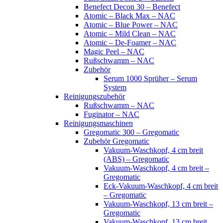
Benefect Decon 30 – Benefect
Atomic – Black Max – NAC
Atomic – Blue Power – NAC
Atomic – Mild Clean – NAC
Atomic – De-Foamer – NAC
Magic Peel – NAC
Rußschwamm – NAC
Zubehör
Serum 1000 Sprüher – Serum
System
Reinigungszubehör
Rußschwamm – NAC
Fuginator – NAC
Reinigungsmaschinen
Gregomatic 300 – Gregomatic
Zubehör Gregomatic
Vakuum-Waschkopf, 4 cm breit
(ABS) – Gregomatic
Vakuum-Waschkopf, 4 cm breit –
Gregomatic
Eck-Vakuum-Waschkopf, 4 cm breit
– Gregomatic
Vakuum-Waschkopf, 13 cm breit –
Gregomatic
Vakuum-Waschkopf, 13 cm breit,