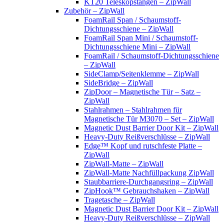
KT20 Teleskopstangen – ZipWall
Zubehör – ZipWall
FoamRail Span / Schaumstoff-
Dichtungsschiene – ZipWall
FoamRail Span Mini / Schaumstoff-
Dichtungsschiene Mini – ZipWall
FoamRail / Schaumstoff-Dichtungsschiene
– ZipWall
SideClamp/Seitenklemme – ZipWall
SideBridge – ZipWall
ZipDoor – Magnetische Tür – Satz –
ZipWall
Stahlrahmen – Stahlrahmen für
Magnetische Tür M3070 – Set – ZipWall
Magnetic Dust Barrier Door Kit – ZipWall
Heavy-Duty Reißverschlüsse – ZipWall
Edge™ Kopf und rutschfeste Platte –
ZipWall
ZipWall-Matte – ZipWall
ZipWall-Matte Nachfüllpackung ZipWall
Staubbarriere-Durchgangsring – ZipWall
ZipHook™ Gebrauchshaken – ZipWall
Tragetasche – ZipWall
Magnetic Dust Barrier Door Kit – ZipWall
Heavy-Duty Reißverschlüsse – ZipWall