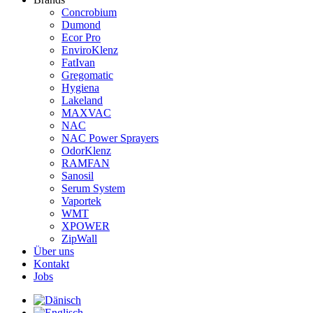
Concrobium
Dumond
Ecor Pro
EnviroKlenz
FatIvan
Gregomatic
Hygiena
Lakeland
MAXVAC
NAC
NAC Power Sprayers
OdorKlenz
RAMFAN
Sanosil
Serum System
Vaportek
WMT
XPOWER
ZipWall
Über uns
Kontakt
Jobs