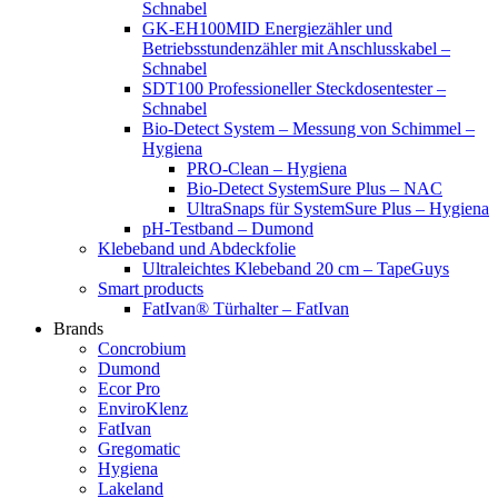
Schnabel
GK-EH100MID Energiezähler und
Betriebsstundenzähler mit Anschlusskabel –
Schnabel
SDT100 Professioneller Steckdosentester –
Schnabel
Bio-Detect System – Messung von Schimmel –
Hygiena
PRO-Clean – Hygiena
Bio-Detect SystemSure Plus – NAC
UltraSnaps für SystemSure Plus – Hygiena
pH-Testband – Dumond
Klebeband und Abdeckfolie
Ultraleichtes Klebeband 20 cm – TapeGuys
Smart products
FatIvan® Türhalter – FatIvan
Brands
Concrobium
Dumond
Ecor Pro
EnviroKlenz
FatIvan
Gregomatic
Hygiena
Lakeland