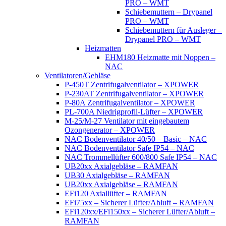
PRO – WMT
Schiebemuttern – Drypanel
PRO – WMT
Schiebemuttern für Ausleger –
Drypanel PRO – WMT
Heizmatten
EHM180 Heizmatte mit Noppen –
NAC
Ventilatoren/Gebläse
P-450T Zentrifugalventilator – XPOWER
P-230AT Zentrifugalventilator – XPOWER
P-80A Zentrifugalventilator – XPOWER
PL-700A Niedrigprofil-Lüfter – XPOWER
M-25/M-27 Ventilator mit eingebautem
Ozongenerator – XPOWER
NAC Bodenventilator 40/50 – Basic – NAC
NAC Bodenventilator Safe IP54 – NAC
NAC Trommellüfter 600/800 Safe IP54 – NAC
UB20xx Axialgebläse – RAMFAN
UB30 Axialgebläse – RAMFAN
UB20xx Axialgebläse – RAMFAN
EFi120 Axiallüfter – RAMFAN
EFi75xx – Sicherer Lüfter/Abluft – RAMFAN
EFi120xx/EFi150xx – Sicherer Lüfter/Abluft –
RAMFAN