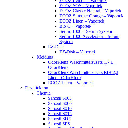
ECOZ Lemon – Vaportek
ECOZ SOS – Vaportek
ECOZ Classic Neutral – Vaportek
ECOZ Summer Orange – Vaportek
ECOZ Linen – Vaportek
Bio-C – Vaportek
Serum 1000 – Serum System
Serum 1000 Accelerator – Serum
System
EZ-Disk
EZ-Disk – Vaportek
Kleidung
OdorKlenz Waschmittelzusatz 1,7 L –
OdorKlenz
OdorKlenz Waschmittelzusatz BIB 2,3
Liter – OdorKlenz
ECOZ Linen – Vaportek
Desinfektion
Chemie
Sanosil S003
Sanosil S006
Sanosil S010
Sanosil S015
Sanosil SD7
Sanosil SFS