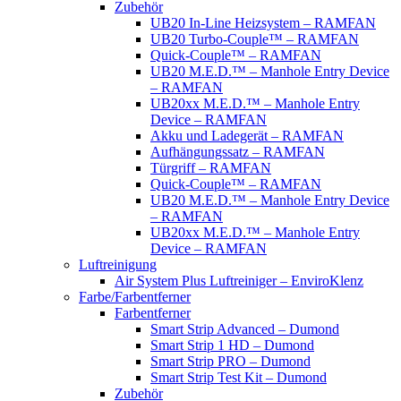
Zubehör
UB20 In-Line Heizsystem – RAMFAN
UB20 Turbo-Couple™ – RAMFAN
Quick-Couple™ – RAMFAN
UB20 M.E.D.™ – Manhole Entry Device
– RAMFAN
UB20xx M.E.D.™ – Manhole Entry
Device – RAMFAN
Akku und Ladegerät – RAMFAN
Aufhängungssatz – RAMFAN
Türgriff – RAMFAN
Quick-Couple™ – RAMFAN
UB20 M.E.D.™ – Manhole Entry Device
– RAMFAN
UB20xx M.E.D.™ – Manhole Entry
Device – RAMFAN
Luftreinigung
Air System Plus Luftreiniger – EnviroKlenz
Farbe/Farbentferner
Farbentferner
Smart Strip Advanced – Dumond
Smart Strip 1 HD – Dumond
Smart Strip PRO – Dumond
Smart Strip Test Kit – Dumond
Zubehör