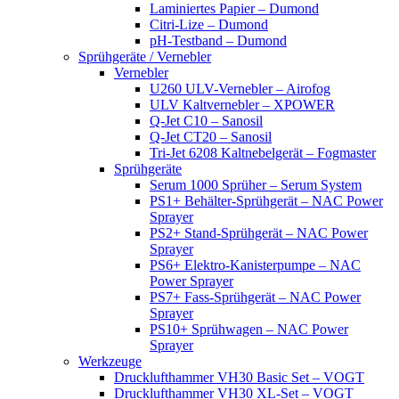
Laminiertes Papier – Dumond
Citri-Lize – Dumond
pH-Testband – Dumond
Sprühgeräte / Vernebler
Vernebler
U260 ULV-Vernebler – Airofog
ULV Kaltvernebler – XPOWER
Q-Jet C10 – Sanosil
Q-Jet CT20 – Sanosil
Tri-Jet 6208 Kaltnebelgerät – Fogmaster
Sprühgeräte
Serum 1000 Sprüher – Serum System
PS1+ Behälter-Sprühgerät – NAC Power
Sprayer
PS2+ Stand-Sprühgerät – NAC Power
Sprayer
PS6+ Elektro-Kanisterpumpe – NAC
Power Sprayer
PS7+ Fass-Sprühgerät – NAC Power
Sprayer
PS10+ Sprühwagen – NAC Power
Sprayer
Werkzeuge
Drucklufthammer VH30 Basic Set – VOGT
Drucklufthammer VH30 XL-Set – VOGT