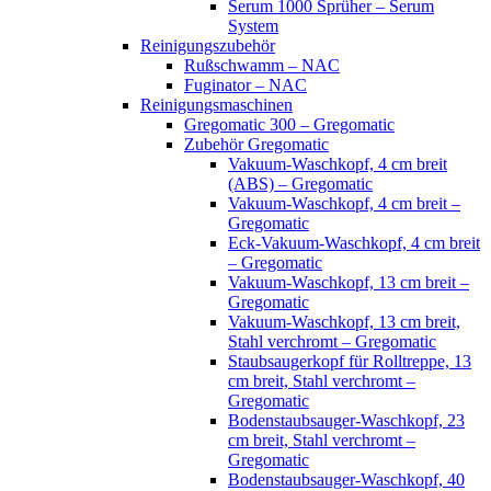
Serum 1000 Sprüher – Serum
System
Reinigungszubehör
Rußschwamm – NAC
Fuginator – NAC
Reinigungsmaschinen
Gregomatic 300 – Gregomatic
Zubehör Gregomatic
Vakuum-Waschkopf, 4 cm breit
(ABS) – Gregomatic
Vakuum-Waschkopf, 4 cm breit –
Gregomatic
Eck-Vakuum-Waschkopf, 4 cm breit
– Gregomatic
Vakuum-Waschkopf, 13 cm breit –
Gregomatic
Vakuum-Waschkopf, 13 cm breit,
Stahl verchromt – Gregomatic
Staubsaugerkopf für Rolltreppe, 13
cm breit, Stahl verchromt –
Gregomatic
Bodenstaubsauger-Waschkopf, 23
cm breit, Stahl verchromt –
Gregomatic
Bodenstaubsauger-Waschkopf, 40