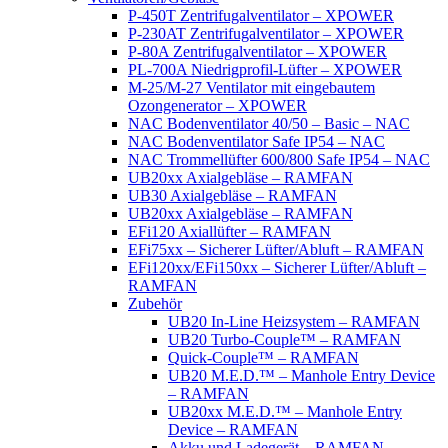
P-450T Zentrifugalventilator – XPOWER
P-230AT Zentrifugalventilator – XPOWER
P-80A Zentrifugalventilator – XPOWER
PL-700A Niedrigprofil-Lüfter – XPOWER
M-25/M-27 Ventilator mit eingebautem
Ozongenerator – XPOWER
NAC Bodenventilator 40/50 – Basic – NAC
NAC Bodenventilator Safe IP54 – NAC
NAC Trommellüfter 600/800 Safe IP54 – NAC
UB20xx Axialgebläse – RAMFAN
UB30 Axialgebläse – RAMFAN
UB20xx Axialgebläse – RAMFAN
EFi120 Axiallüfter – RAMFAN
EFi75xx – Sicherer Lüfter/Abluft – RAMFAN
EFi120xx/EFi150xx – Sicherer Lüfter/Abluft –
RAMFAN
Zubehör
UB20 In-Line Heizsystem – RAMFAN
UB20 Turbo-Couple™ – RAMFAN
Quick-Couple™ – RAMFAN
UB20 M.E.D.™ – Manhole Entry Device
– RAMFAN
UB20xx M.E.D.™ – Manhole Entry
Device – RAMFAN
Akku und Ladegerät – RAMFAN