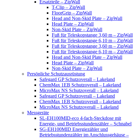
Ersatzteile – ZipWall
T-Clip – ZipWall
FloorGrip – ZipWall
Head and Non-Skid Plate – ZipWall
Head Plate – ZipWall
Non-Skid Plate – ZipWall
Fuß für Teleskopstange 3,60 m – ZipWall
Fuß für Teleskopstange 6,10 m – ZipWall
Fuß für Teleskopstange 3,60 m – ZipWall
Fuß für Teleskopstange 6,10 m – ZipWall
Head and Non-Skid Plate – ZipWall
Head Plate – ZipWall
Non-Skid Plate – ZipWall
Persönliche Schutzausrüstung
Safegard GP Schutzoverall – Lakeland
ChemMax 1EB Schutzoverall – Lakeland
MicroMax NS Schutzoverall – Lakeland
Safegard GP Schutzoverall – Lakeland
ChemMax 1EB Schutzoverall – Lakeland
MicroMax NS Schutzoverall – Lakeland
Messgeräte
SL-EH100MID-eco 4-fach-Steckdose mit
Energie- und Betriebsstundenzähler – Schnabel
SG-EH100MID Energiezähler und
Betriebsstundenzähler im Anschlussgehäuse –