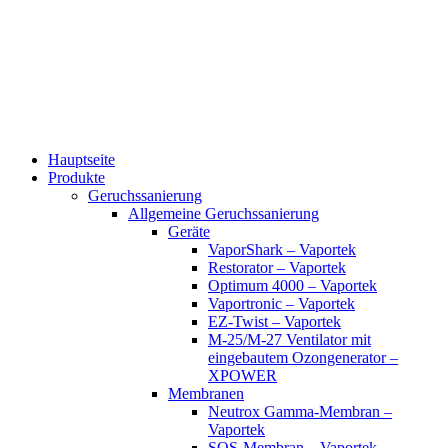
Zum
Inhalt
wechseln
Hauptseite
Produkte
Geruchssanierung
Allgemeine Geruchssanierung
Geräte
VaporShark – Vaportek
Restorator – Vaportek
Optimum 4000 – Vaportek
Vaportronic – Vaportek
EZ-Twist – Vaportek
M-25/M-27 Ventilator mit
eingebautem Ozongenerator –
XPOWER
Membranen
Neutrox Gamma-Membran –
Vaportek
SOS-Membran – Vaportek