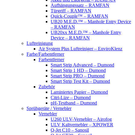
Aufhängungssatz – RAMFAN
Türgriff – RAMFAN
Quick-Couple™ – RAMFAN
UB20 M.E.D.™ – Manhole Entry Device
– RAMFAN
UB20xx M.E.D.™ – Manhole Entry
Device – RAMFAN
Luftreinigung
Air System Plus Luftreiniger – EnviroKlenz
Farbe/Farbentferner
Farbentferner
Smart Strip Advanced – Dumond
Smart Strip 1 HD – Dumond
Smart Strip PRO – Dumond
Smart Strip Test Kit – Dumond
Zubehör
Laminiertes Papier – Dumond
Citri-Lize – Dumond
pH-Testband – Dumond
Sprühgeräte / Vernebler
Vernebler
U260 ULV-Vernebler – Airofog
ULV Kaltvernebler – XPOWER
Q-Jet C10 – Sanosil