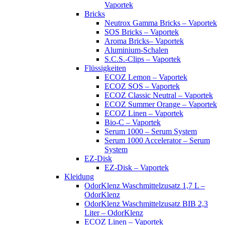
Vaportek
Bricks
Neutrox Gamma Bricks – Vaportek
SOS Bricks – Vaportek
Aroma Bricks– Vaportek
Aluminium-Schalen
S.C.S.-Clips – Vaportek
Flüssigkeiten
ECOZ Lemon – Vaportek
ECOZ SOS – Vaportek
ECOZ Classic Neutral – Vaportek
ECOZ Summer Orange – Vaportek
ECOZ Linen – Vaportek
Bio-C – Vaportek
Serum 1000 – Serum System
Serum 1000 Accelerator – Serum
System
EZ-Disk
EZ-Disk – Vaportek
Kleidung
OdorKlenz Waschmittelzusatz 1,7 L –
OdorKlenz
OdorKlenz Waschmittelzusatz BIB 2,3
Liter – OdorKlenz
ECOZ Linen – Vaportek