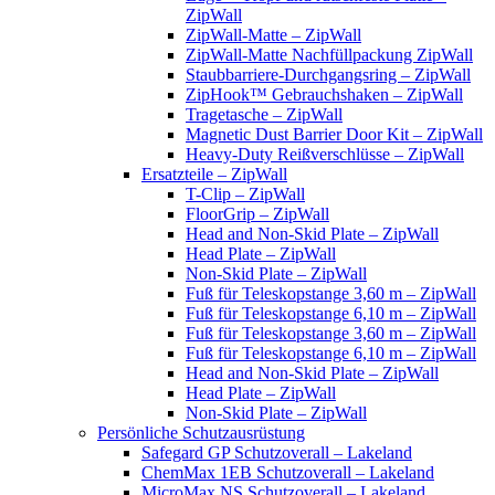
ZipWall
ZipWall-Matte – ZipWall
ZipWall-Matte Nachfüllpackung ZipWall
Staubbarriere-Durchgangsring – ZipWall
ZipHook™ Gebrauchshaken – ZipWall
Tragetasche – ZipWall
Magnetic Dust Barrier Door Kit – ZipWall
Heavy-Duty Reißverschlüsse – ZipWall
Ersatzteile – ZipWall
T-Clip – ZipWall
FloorGrip – ZipWall
Head and Non-Skid Plate – ZipWall
Head Plate – ZipWall
Non-Skid Plate – ZipWall
Fuß für Teleskopstange 3,60 m – ZipWall
Fuß für Teleskopstange 6,10 m – ZipWall
Fuß für Teleskopstange 3,60 m – ZipWall
Fuß für Teleskopstange 6,10 m – ZipWall
Head and Non-Skid Plate – ZipWall
Head Plate – ZipWall
Non-Skid Plate – ZipWall
Persönliche Schutzausrüstung
Safegard GP Schutzoverall – Lakeland
ChemMax 1EB Schutzoverall – Lakeland
MicroMax NS Schutzoverall – Lakeland