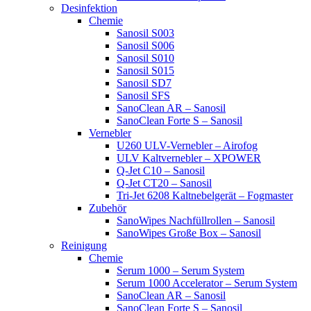
Desinfektion
Chemie
Sanosil S003
Sanosil S006
Sanosil S010
Sanosil S015
Sanosil SD7
Sanosil SFS
SanoClean AR – Sanosil
SanoClean Forte S – Sanosil
Vernebler
U260 ULV-Vernebler – Airofog
ULV Kaltvernebler – XPOWER
Q-Jet C10 – Sanosil
Q-Jet CT20 – Sanosil
Tri-Jet 6208 Kaltnebelgerät – Fogmaster
Zubehör
SanoWipes Nachfüllrollen – Sanosil
SanoWipes Große Box – Sanosil
Reinigung
Chemie
Serum 1000 – Serum System
Serum 1000 Accelerator – Serum System
SanoClean AR – Sanosil
SanoClean Forte S – Sanosil