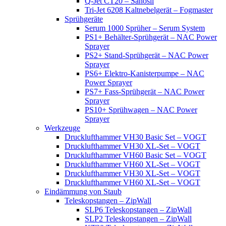
Q-Jet CT20 – Sanosil
Tri-Jet 6208 Kaltnebelgerät – Fogmaster
Sprühgeräte
Serum 1000 Sprüher – Serum System
PS1+ Behälter-Sprühgerät – NAC Power
Sprayer
PS2+ Stand-Sprühgerät – NAC Power
Sprayer
PS6+ Elektro-Kanisterpumpe – NAC
Power Sprayer
PS7+ Fass-Sprühgerät – NAC Power
Sprayer
PS10+ Sprühwagen – NAC Power
Sprayer
Werkzeuge
Drucklufthammer VH30 Basic Set – VOGT
Drucklufthammer VH30 XL-Set – VOGT
Drucklufthammer VH60 Basic Set – VOGT
Drucklufthammer VH60 XL-Set – VOGT
Drucklufthammer VH30 XL-Set – VOGT
Drucklufthammer VH60 XL-Set – VOGT
Eindämmung von Staub
Teleskopstangen – ZipWall
SLP6 Teleskopstangen – ZipWall
SLP2 Teleskopstangen – ZipWall