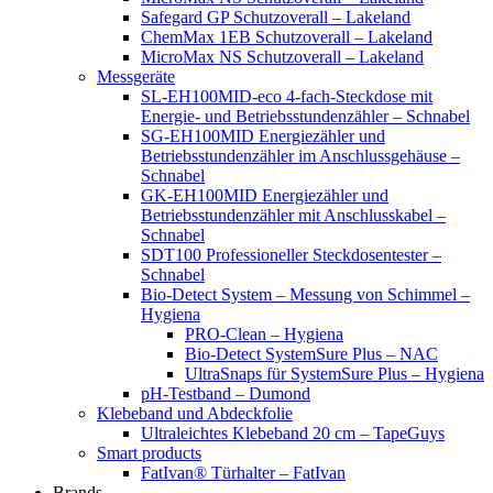
Safegard GP Schutzoverall – Lakeland
ChemMax 1EB Schutzoverall – Lakeland
MicroMax NS Schutzoverall – Lakeland
Messgeräte
SL-EH100MID-eco 4-fach-Steckdose mit
Energie- und Betriebsstundenzähler – Schnabel
SG-EH100MID Energiezähler und
Betriebsstundenzähler im Anschlussgehäuse –
Schnabel
GK-EH100MID Energiezähler und
Betriebsstundenzähler mit Anschlusskabel –
Schnabel
SDT100 Professioneller Steckdosentester –
Schnabel
Bio-Detect System – Messung von Schimmel –
Hygiena
PRO-Clean – Hygiena
Bio-Detect SystemSure Plus – NAC
UltraSnaps für SystemSure Plus – Hygiena
pH-Testband – Dumond
Klebeband und Abdeckfolie
Ultraleichtes Klebeband 20 cm – TapeGuys
Smart products
FatIvan® Türhalter – FatIvan
Brands