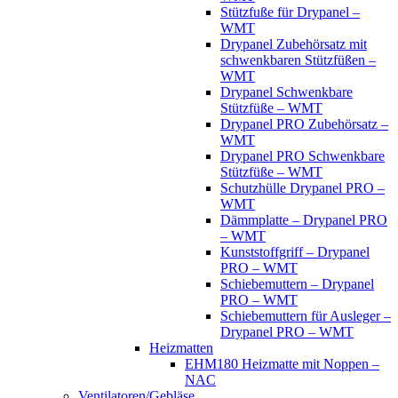
Stützfuße für Drypanel –
WMT
Drypanel Zubehörsatz mit
schwenkbaren Stützfüßen –
WMT
Drypanel Schwenkbare
Stützfüße – WMT
Drypanel PRO Zubehörsatz –
WMT
Drypanel PRO Schwenkbare
Stützfüße – WMT
Schutzhülle Drypanel PRO –
WMT
Dämmplatte – Drypanel PRO
– WMT
Kunststoffgriff – Drypanel
PRO – WMT
Schiebemuttern – Drypanel
PRO – WMT
Schiebemuttern für Ausleger –
Drypanel PRO – WMT
Heizmatten
EHM180 Heizmatte mit Noppen –
NAC
Ventilatoren/Gebläse