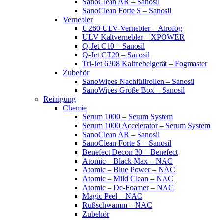
SanoClean AR – Sanosil
SanoClean Forte S – Sanosil
Vernebler
U260 ULV-Vernebler – Airofog
ULV Kaltvernebler – XPOWER
Q-Jet C10 – Sanosil
Q-Jet CT20 – Sanosil
Tri-Jet 6208 Kaltnebelgerät – Fogmaster
Zubehör
SanoWipes Nachfüllrollen – Sanosil
SanoWipes Große Box – Sanosil
Reinigung
Chemie
Serum 1000 – Serum System
Serum 1000 Accelerator – Serum System
SanoClean AR – Sanosil
SanoClean Forte S – Sanosil
Benefect Decon 30 – Benefect
Atomic – Black Max – NAC
Atomic – Blue Power – NAC
Atomic – Mild Clean – NAC
Atomic – De-Foamer – NAC
Magic Peel – NAC
Rußschwamm – NAC
Zubehör