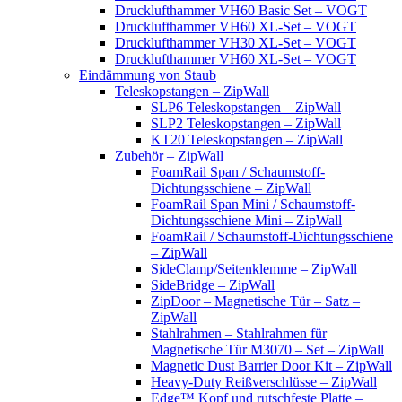
Drucklufthammer VH60 Basic Set – VOGT
Drucklufthammer VH60 XL-Set – VOGT
Drucklufthammer VH30 XL-Set – VOGT
Drucklufthammer VH60 XL-Set – VOGT
Eindämmung von Staub
Teleskopstangen – ZipWall
SLP6 Teleskopstangen – ZipWall
SLP2 Teleskopstangen – ZipWall
KT20 Teleskopstangen – ZipWall
Zubehör – ZipWall
FoamRail Span / Schaumstoff-
Dichtungsschiene – ZipWall
FoamRail Span Mini / Schaumstoff-
Dichtungsschiene Mini – ZipWall
FoamRail / Schaumstoff-Dichtungsschiene
– ZipWall
SideClamp/Seitenklemme – ZipWall
SideBridge – ZipWall
ZipDoor – Magnetische Tür – Satz –
ZipWall
Stahlrahmen – Stahlrahmen für
Magnetische Tür M3070 – Set – ZipWall
Magnetic Dust Barrier Door Kit – ZipWall
Heavy-Duty Reißverschlüsse – ZipWall
Edge™ Kopf und rutschfeste Platte –