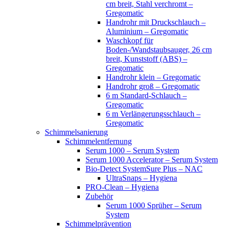
cm breit, Stahl verchromt –
Gregomatic
Handrohr mit Druckschlauch –
Aluminium – Gregomatic
Waschkopf für
Boden-/Wandstaubsauger, 26 cm
breit, Kunststoff (ABS) –
Gregomatic
Handrohr klein – Gregomatic
Handrohr groß – Gregomatic
6 m Standard-Schlauch –
Gregomatic
6 m Verlängerungsschlauch –
Gregomatic
Schimmelsanierung
Schimmelentfernung
Serum 1000 – Serum System
Serum 1000 Accelerator – Serum System
Bio-Detect SystemSure Plus – NAC
UltraSnaps – Hygiena
PRO-Clean – Hygiena
Zubehör
Serum 1000 Sprüher – Serum
System
Schimmelprävention