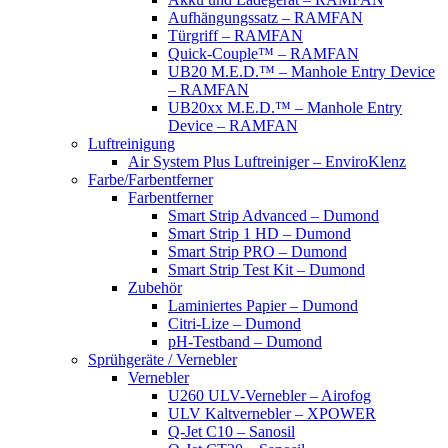
Aufhängungssatz – RAMFAN
Türgriff – RAMFAN
Quick-Couple™ – RAMFAN
UB20 M.E.D.™ – Manhole Entry Device
– RAMFAN
UB20xx M.E.D.™ – Manhole Entry
Device – RAMFAN
Luftreinigung
Air System Plus Luftreiniger – EnviroKlenz
Farbe/Farbentferner
Farbentferner
Smart Strip Advanced – Dumond
Smart Strip 1 HD – Dumond
Smart Strip PRO – Dumond
Smart Strip Test Kit – Dumond
Zubehör
Laminiertes Papier – Dumond
Citri-Lize – Dumond
pH-Testband – Dumond
Sprühgeräte / Vernebler
Vernebler
U260 ULV-Vernebler – Airofog
ULV Kaltvernebler – XPOWER
Q-Jet C10 – Sanosil