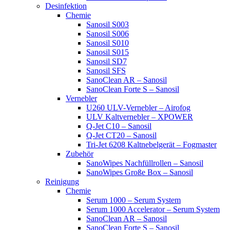
Desinfektion
Chemie
Sanosil S003
Sanosil S006
Sanosil S010
Sanosil S015
Sanosil SD7
Sanosil SFS
SanoClean AR – Sanosil
SanoClean Forte S – Sanosil
Vernebler
U260 ULV-Vernebler – Airofog
ULV Kaltvernebler – XPOWER
Q-Jet C10 – Sanosil
Q-Jet CT20 – Sanosil
Tri-Jet 6208 Kaltnebelgerät – Fogmaster
Zubehör
SanoWipes Nachfüllrollen – Sanosil
SanoWipes Große Box – Sanosil
Reinigung
Chemie
Serum 1000 – Serum System
Serum 1000 Accelerator – Serum System
SanoClean AR – Sanosil
SanoClean Forte S – Sanosil