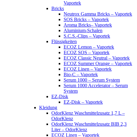
Vaportek
Bricks
Neutrox Gamma Bricks – Vaportek
SOS Bricks – Vaportek
Aroma Bricks– Vaportek
Aluminium-Schalen
S.C.S.-Clips – Vaportek
Flüssigkeiten
ECOZ Lemon – Vaportek
ECOZ SOS – Vaportek
ECOZ Classic Neutral – Vaportek
ECOZ Summer Orange – Vaportek
ECOZ Linen – Vaportek
Bio-C – Vaportek
Serum 1000 – Serum System
Serum 1000 Accelerator – Serum
System
EZ-Disk
EZ-Disk – Vaportek
Kleidung
OdorKlenz Waschmittelzusatz 1,7 L –
OdorKlenz
OdorKlenz Waschmittelzusatz BIB 2,3
Liter – OdorKlenz
ECOZ Linen – Vaportek