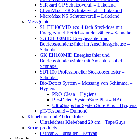
Safegard GP Schutzoverall – Lakeland
ChemMax 1EB Schutzoverall – Lakeland
MicroMax NS Schutzoverall – Lakeland
Messgeräte
SL-EH100MID-eco 4-fach-Steckdose mit
Energie- und Betriebsstundenzähler – Schnabel
SG-EH100MID Energiezähler und
Betriebsstundenzähler im Anschlussgehäuse –
Schnabel
GK-EH100MID Energiezähler und
Betriebsstundenzähler mit Anschlusskabel –
Schnabel
SDT100 Professioneller Steckdosentester –
Schnabel
Bio-Detect System – Messung von Schimmel –
Hygiena
PRO-Clean – Hygiena
Bio-Detect SystemSure Plus – NAC
UltraSnaps für SystemSure Plus – Hygiena
pH-Testband – Dumond
Klebeband und Abdeckfolie
Ultraleichtes Klebeband 20 cm – TapeGuys
Smart products
FatIvan® Türhalter – FatIvan
Brands