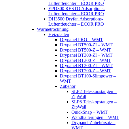
Luftentfeuchter – ECOR PRO
EPD300 RESTO Adsorptions-
Luftentfeuchter – ECOR PRO
DH3500 Dryfan Adsorptions-
Luftentfeuchter – ECOR PRO
Wärmetrocknung
Heizplatten
Drypanel PRO – WMT
Drypanel BT500-ZI – WMT
Drypanel BT500-Z – WMT
Drypanel BT300-ZI – WMT
Drypanel BT300-Z – WMT
Drypanel BT200-ZI – WMT
Drypanel BT200-Z – WMT
Drypanel BT100-Slimpower –
WMT
Zubehör
SLP2 Teleskopstangen –
ZipWall
SLP6 Teleskopstangen –
ZipWall
QuickSnap – WMT
Wandhalterungen – WMT
Drypanel Zubehörsatz –
WMT