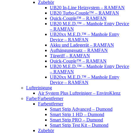
Zubehör
UB20 In-Line Heizsystem – RAMFAN
UB20 Turbo-Couple™ – RAMFAN
Quick-Couple™ – RAMFAN
UB20 M.E.D.™ – Manhole Entry Device
– RAMFAN
UB20xx M.E.D.™ – Manhole Entry
Device – RAMFAN
Akku und Ladegerät – RAMFAN
Aufhängungssatz – RAMFAN
Türgriff – RAMFAN
Quick-Couple™ – RAMFAN
UB20 M.E.D.™ – Manhole Entry Device
– RAMFAN
UB20xx M.E.D.™ – Manhole Entry
Device – RAMFAN
Luftreinigung
Air System Plus Luftreiniger – EnviroKlenz
Farbe/Farbentferner
Farbentferner
Smart Strip Advanced – Dumond
Smart Strip 1 HD – Dumond
Smart Strip PRO – Dumond
Smart Strip Test Kit – Dumond
Zubehör