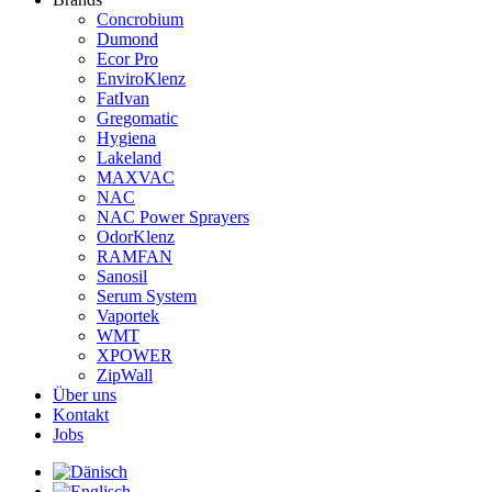
Concrobium
Dumond
Ecor Pro
EnviroKlenz
FatIvan
Gregomatic
Hygiena
Lakeland
MAXVAC
NAC
NAC Power Sprayers
OdorKlenz
RAMFAN
Sanosil
Serum System
Vaportek
WMT
XPOWER
ZipWall
Über uns
Kontakt
Jobs