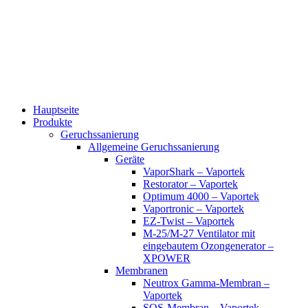
Zum
Inhalt
wechseln
Hauptseite
Produkte
Geruchssanierung
Allgemeine Geruchssanierung
Geräte
VaporShark – Vaportek
Restorator – Vaportek
Optimum 4000 – Vaportek
Vaportronic – Vaportek
EZ-Twist – Vaportek
M-25/M-27 Ventilator mit
eingebautem Ozongenerator –
XPOWER
Membranen
Neutrox Gamma-Membran –
Vaportek
SOS-Membran – Vaportek