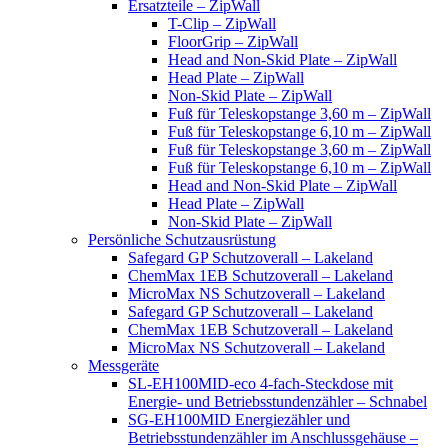
Ersatzteile – ZipWall
T-Clip – ZipWall
FloorGrip – ZipWall
Head and Non-Skid Plate – ZipWall
Head Plate – ZipWall
Non-Skid Plate – ZipWall
Fuß für Teleskopstange 3,60 m – ZipWall
Fuß für Teleskopstange 6,10 m – ZipWall
Fuß für Teleskopstange 3,60 m – ZipWall
Fuß für Teleskopstange 6,10 m – ZipWall
Head and Non-Skid Plate – ZipWall
Head Plate – ZipWall
Non-Skid Plate – ZipWall
Persönliche Schutzausrüstung
Safegard GP Schutzoverall – Lakeland
ChemMax 1EB Schutzoverall – Lakeland
MicroMax NS Schutzoverall – Lakeland
Safegard GP Schutzoverall – Lakeland
ChemMax 1EB Schutzoverall – Lakeland
MicroMax NS Schutzoverall – Lakeland
Messgeräte
SL-EH100MID-eco 4-fach-Steckdose mit
Energie- und Betriebsstundenzähler – Schnabel
SG-EH100MID Energiezähler und
Betriebsstundenzähler im Anschlussgehäuse –