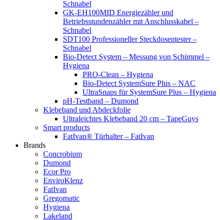
Schnabel
GK-EH100MID Energiezähler und
Betriebsstundenzähler mit Anschlusskabel –
Schnabel
SDT100 Professioneller Steckdosentester –
Schnabel
Bio-Detect System – Messung von Schimmel –
Hygiena
PRO-Clean – Hygiena
Bio-Detect SystemSure Plus – NAC
UltraSnaps für SystemSure Plus – Hygiena
pH-Testband – Dumond
Klebeband und Abdeckfolie
Ultraleichtes Klebeband 20 cm – TapeGuys
Smart products
FatIvan® Türhalter – FatIvan
Brands
Concrobium
Dumond
Ecor Pro
EnviroKlenz
FatIvan
Gregomatic
Hygiena
Lakeland