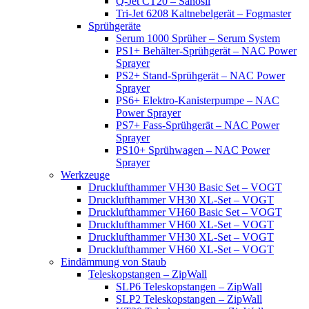
Q-Jet CT20 – Sanosil
Tri-Jet 6208 Kaltnebelgerät – Fogmaster
Sprühgeräte
Serum 1000 Sprüher – Serum System
PS1+ Behälter-Sprühgerät – NAC Power
Sprayer
PS2+ Stand-Sprühgerät – NAC Power
Sprayer
PS6+ Elektro-Kanisterpumpe – NAC
Power Sprayer
PS7+ Fass-Sprühgerät – NAC Power
Sprayer
PS10+ Sprühwagen – NAC Power
Sprayer
Werkzeuge
Drucklufthammer VH30 Basic Set – VOGT
Drucklufthammer VH30 XL-Set – VOGT
Drucklufthammer VH60 Basic Set – VOGT
Drucklufthammer VH60 XL-Set – VOGT
Drucklufthammer VH30 XL-Set – VOGT
Drucklufthammer VH60 XL-Set – VOGT
Eindämmung von Staub
Teleskopstangen – ZipWall
SLP6 Teleskopstangen – ZipWall
SLP2 Teleskopstangen – ZipWall