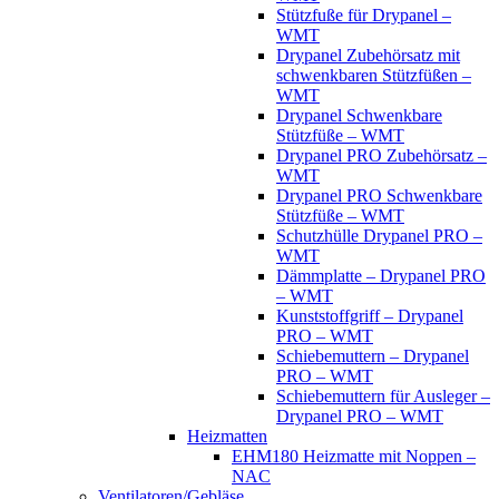
Stützfuße für Drypanel –
WMT
Drypanel Zubehörsatz mit
schwenkbaren Stützfüßen –
WMT
Drypanel Schwenkbare
Stützfüße – WMT
Drypanel PRO Zubehörsatz –
WMT
Drypanel PRO Schwenkbare
Stützfüße – WMT
Schutzhülle Drypanel PRO –
WMT
Dämmplatte – Drypanel PRO
– WMT
Kunststoffgriff – Drypanel
PRO – WMT
Schiebemuttern – Drypanel
PRO – WMT
Schiebemuttern für Ausleger –
Drypanel PRO – WMT
Heizmatten
EHM180 Heizmatte mit Noppen –
NAC
Ventilatoren/Gebläse