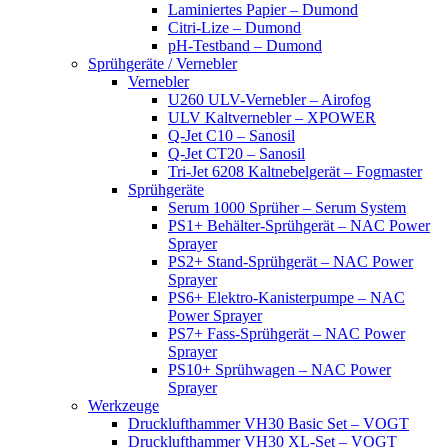
Laminiertes Papier – Dumond
Citri-Lize – Dumond
pH-Testband – Dumond
Sprühgeräte / Vernebler
Vernebler
U260 ULV-Vernebler – Airofog
ULV Kaltvernebler – XPOWER
Q-Jet C10 – Sanosil
Q-Jet CT20 – Sanosil
Tri-Jet 6208 Kaltnebelgerät – Fogmaster
Sprühgeräte
Serum 1000 Sprüher – Serum System
PS1+ Behälter-Sprühgerät – NAC Power
Sprayer
PS2+ Stand-Sprühgerät – NAC Power
Sprayer
PS6+ Elektro-Kanisterpumpe – NAC
Power Sprayer
PS7+ Fass-Sprühgerät – NAC Power
Sprayer
PS10+ Sprühwagen – NAC Power
Sprayer
Werkzeuge
Drucklufthammer VH30 Basic Set – VOGT
Drucklufthammer VH30 XL-Set – VOGT