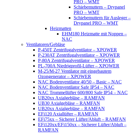
PRO – WMT
Schiebemuttern – Drypanel
PRO – WMT
Schiebemuttern für Ausleger –
Drypanel PRO – WMT
Heizmatten
EHM180 Heizmatte mit Noppen –
NAC
Ventilatoren/Gebläse
P-450T Zentrifugalventilator – XPOWER
P-230AT Zentrifugalventilator – XPOWER
P-80A Zentrifugalventilator – XPOWER
PL-700A Niedrigprofil-Lüfter – XPOWER
M-25/M-27 Ventilator mit eingebautem
Ozongenerator – XPOWER
NAC Bodenventilator 40/50 – Basic – NAC
NAC Bodenventilator Safe IP54 – NAC
NAC Trommellüfter 600/800 Safe IP54 – NAC
UB20xx Axialgebläse – RAMFAN
UB30 Axialgebläse – RAMFAN
UB20xx Axialgebläse – RAMFAN
EFi120 Axiallüfter – RAMFAN
EFi75xx – Sicherer Lüfter/Abluft – RAMFAN
EFi120xx/EFi150xx – Sicherer Lüfter/Abluft –
RAMFAN