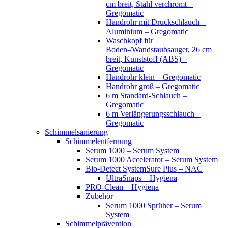
cm breit, Stahl verchromt –
Gregomatic
Handrohr mit Druckschlauch –
Aluminium – Gregomatic
Waschkopf für
Boden-/Wandstaubsauger, 26 cm
breit, Kunststoff (ABS) –
Gregomatic
Handrohr klein – Gregomatic
Handrohr groß – Gregomatic
6 m Standard-Schlauch –
Gregomatic
6 m Verlängerungsschlauch –
Gregomatic
Schimmelsanierung
Schimmelentfernung
Serum 1000 – Serum System
Serum 1000 Accelerator – Serum System
Bio-Detect SystemSure Plus – NAC
UltraSnaps – Hygiena
PRO-Clean – Hygiena
Zubehör
Serum 1000 Sprüher – Serum
System
Schimmelprävention