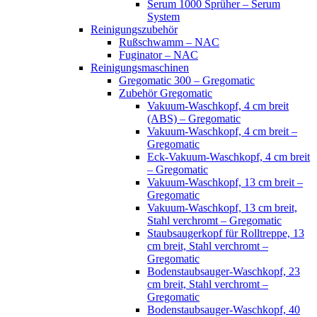
Serum 1000 Sprüher – Serum
System
Reinigungszubehör
Rußschwamm – NAC
Fuginator – NAC
Reinigungsmaschinen
Gregomatic 300 – Gregomatic
Zubehör Gregomatic
Vakuum-Waschkopf, 4 cm breit
(ABS) – Gregomatic
Vakuum-Waschkopf, 4 cm breit –
Gregomatic
Eck-Vakuum-Waschkopf, 4 cm breit
– Gregomatic
Vakuum-Waschkopf, 13 cm breit –
Gregomatic
Vakuum-Waschkopf, 13 cm breit,
Stahl verchromt – Gregomatic
Staubsaugerkopf für Rolltreppe, 13
cm breit, Stahl verchromt –
Gregomatic
Bodenstaubsauger-Waschkopf, 23
cm breit, Stahl verchromt –
Gregomatic
Bodenstaubsauger-Waschkopf, 40