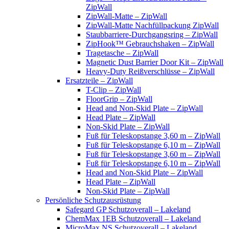
ZipWall
ZipWall-Matte – ZipWall
ZipWall-Matte Nachfüllpackung ZipWall
Staubbarriere-Durchgangsring – ZipWall
ZipHook™ Gebrauchshaken – ZipWall
Tragetasche – ZipWall
Magnetic Dust Barrier Door Kit – ZipWall
Heavy-Duty Reißverschlüsse – ZipWall
Ersatzteile – ZipWall
T-Clip – ZipWall
FloorGrip – ZipWall
Head and Non-Skid Plate – ZipWall
Head Plate – ZipWall
Non-Skid Plate – ZipWall
Fuß für Teleskopstange 3,60 m – ZipWall
Fuß für Teleskopstange 6,10 m – ZipWall
Fuß für Teleskopstange 3,60 m – ZipWall
Fuß für Teleskopstange 6,10 m – ZipWall
Head and Non-Skid Plate – ZipWall
Head Plate – ZipWall
Non-Skid Plate – ZipWall
Persönliche Schutzausrüstung
Safegard GP Schutzoverall – Lakeland
ChemMax 1EB Schutzoverall – Lakeland
MicroMax NS Schutzoverall – Lakeland