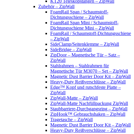
KT20 Teleskopstangen – ZipWall
Zubehör – ZipWall
FoamRail Span / Schaumstoff-
Dichtungsschiene – ZipWall
FoamRail Span Mini / Schaumstoff-
Dichtungsschiene Mini – ZipWall
FoamRail / Schaumstoff-Dichtungsschiene
– ZipWall
SideClamp/Seitenklemme – ZipWall
SideBridge – ZipWall
ZipDoor – Magnetische Tür – Satz –
ZipWall
Stahlrahmen – Stahlrahmen für
Magnetische Tür M3070 – Set – ZipWall
Magnetic Dust Barrier Door Kit – ZipWall
Heavy-Duty Reißverschlüsse – ZipWall
Edge™ Kopf und rutschfeste Platte –
ZipWall
ZipWall-Matte – ZipWall
ZipWall-Matte Nachfüllpackung ZipWall
Staubbarriere-Durchgangsring – ZipWall
ZipHook™ Gebrauchshaken – ZipWall
Tragetasche – ZipWall
Magnetic Dust Barrier Door Kit – ZipWall
Heavy-Duty Reißverschlüsse – ZipWall