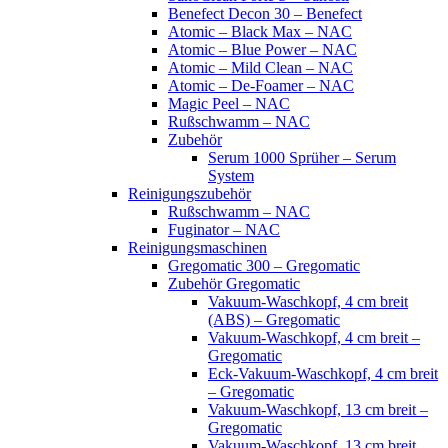
Benefect Decon 30 – Benefect
Atomic – Black Max – NAC
Atomic – Blue Power – NAC
Atomic – Mild Clean – NAC
Atomic – De-Foamer – NAC
Magic Peel – NAC
Rußschwamm – NAC
Zubehör
Serum 1000 Sprüher – Serum
System
Reinigungszubehör
Rußschwamm – NAC
Fuginator – NAC
Reinigungsmaschinen
Gregomatic 300 – Gregomatic
Zubehör Gregomatic
Vakuum-Waschkopf, 4 cm breit
(ABS) – Gregomatic
Vakuum-Waschkopf, 4 cm breit –
Gregomatic
Eck-Vakuum-Waschkopf, 4 cm breit
– Gregomatic
Vakuum-Waschkopf, 13 cm breit –
Gregomatic
Vakuum-Waschkopf, 13 cm breit,