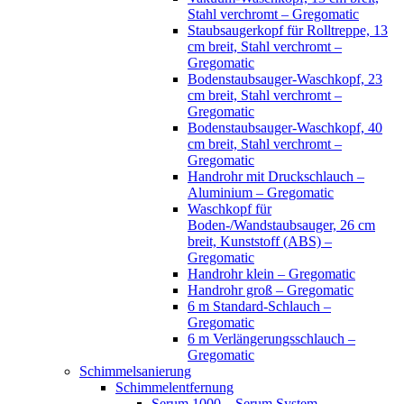
Stahl verchromt – Gregomatic
Staubsaugerkopf für Rolltreppe, 13
cm breit, Stahl verchromt –
Gregomatic
Bodenstaubsauger-Waschkopf, 23
cm breit, Stahl verchromt –
Gregomatic
Bodenstaubsauger-Waschkopf, 40
cm breit, Stahl verchromt –
Gregomatic
Handrohr mit Druckschlauch –
Aluminium – Gregomatic
Waschkopf für
Boden-/Wandstaubsauger, 26 cm
breit, Kunststoff (ABS) –
Gregomatic
Handrohr klein – Gregomatic
Handrohr groß – Gregomatic
6 m Standard-Schlauch –
Gregomatic
6 m Verlängerungsschlauch –
Gregomatic
Schimmelsanierung
Schimmelentfernung
Serum 1000 – Serum System