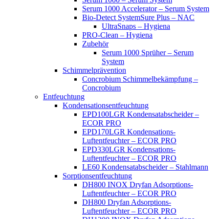
Serum 1000 Accelerator – Serum System
Bio-Detect SystemSure Plus – NAC
UltraSnaps – Hygiena
PRO-Clean – Hygiena
Zubehör
Serum 1000 Sprüher – Serum
System
Schimmelprävention
Concrobium Schimmelbekämpfung –
Concrobium
Entfeuchtung
Kondensationsentfeuchtung
EPD100LGR Kondensatabscheider –
ECOR PRO
EPD170LGR Kondensations-
Luftentfeuchter – ECOR PRO
EPD330LGR Kondensations-
Luftentfeuchter – ECOR PRO
LE60 Kondensatabscheider – Stahlmann
Sorptionsentfeuchtung
DH800 INOX Dryfan Adsorptions-
Luftentfeuchter – ECOR PRO
DH800 Dryfan Adsorptions-
Luftentfeuchter – ECOR PRO