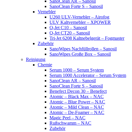
SanoClean AR – Sanosil
SanoClean Forte S – Sanosil
Vernebler
U260 ULV-Vernebler – Airofog
ULV Kaltvernebler – XPOWER
Q-Jet C10 – Sanosil
Q-Jet CT20 – Sanosil
Tri-Jet 6208 Kaltnebelgerät – Fogmaster
Zubehör
SanoWipes Nachfüllrollen – Sanosil
SanoWipes Große Box – Sanosil
Reinigung
Chemie
Serum 1000 – Serum System
Serum 1000 Accelerator – Serum System
SanoClean AR – Sanosil
SanoClean Forte S – Sanosil
Benefect Decon 30 – Benefect
Atomic – Black Max – NAC
Atomic – Blue Power – NAC
Atomic – Mild Clean – NAC
Atomic – De-Foamer – NAC
Magic Peel – NAC
Rußschwamm – NAC
Zubehör