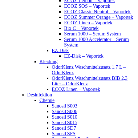
ECOZ Lemon – Vaportek
ECOZ SOS – Vaportek
ECOZ Classic Neutral – Vaportek
ECOZ Summer Orange – Vaportek
ECOZ Linen – Vaportek
Bio-C – Vaportek
Serum 1000 – Serum System
Serum 1000 Accelerator – Serum
System
EZ-Disk
EZ-Disk – Vaportek
Kleidung
OdorKlenz Waschmittelzusatz 1,7 L –
OdorKlenz
OdorKlenz Waschmittelzusatz BIB 2,3
Liter – OdorKlenz
ECOZ Linen – Vaportek
Desinfektion
Chemie
Sanosil S003
Sanosil S006
Sanosil S010
Sanosil S015
Sanosil SD7
Sanosil SFS