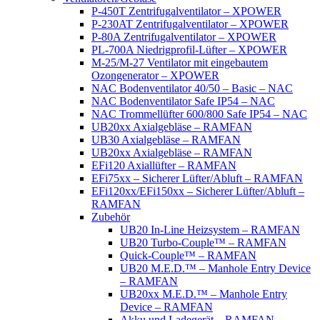
P-450T Zentrifugalventilator – XPOWER
P-230AT Zentrifugalventilator – XPOWER
P-80A Zentrifugalventilator – XPOWER
PL-700A Niedrigprofil-Lüfter – XPOWER
M-25/M-27 Ventilator mit eingebautem
Ozongenerator – XPOWER
NAC Bodenventilator 40/50 – Basic – NAC
NAC Bodenventilator Safe IP54 – NAC
NAC Trommellüfter 600/800 Safe IP54 – NAC
UB20xx Axialgebläse – RAMFAN
UB30 Axialgebläse – RAMFAN
UB20xx Axialgebläse – RAMFAN
EFi120 Axiallüfter – RAMFAN
EFi75xx – Sicherer Lüfter/Abluft – RAMFAN
EFi120xx/EFi150xx – Sicherer Lüfter/Abluft –
RAMFAN
Zubehör
UB20 In-Line Heizsystem – RAMFAN
UB20 Turbo-Couple™ – RAMFAN
Quick-Couple™ – RAMFAN
UB20 M.E.D.™ – Manhole Entry Device
– RAMFAN
UB20xx M.E.D.™ – Manhole Entry
Device – RAMFAN
Akku und Ladegerät – RAMFAN