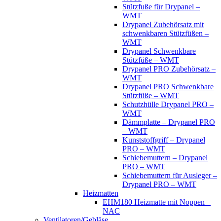
Stützfuße für Drypanel –
WMT
Drypanel Zubehörsatz mit
schwenkbaren Stützfüßen –
WMT
Drypanel Schwenkbare
Stützfüße – WMT
Drypanel PRO Zubehörsatz –
WMT
Drypanel PRO Schwenkbare
Stützfüße – WMT
Schutzhülle Drypanel PRO –
WMT
Dämmplatte – Drypanel PRO
– WMT
Kunststoffgriff – Drypanel
PRO – WMT
Schiebemuttern – Drypanel
PRO – WMT
Schiebemuttern für Ausleger –
Drypanel PRO – WMT
Heizmatten
EHM180 Heizmatte mit Noppen –
NAC
Ventilatoren/Gebläse