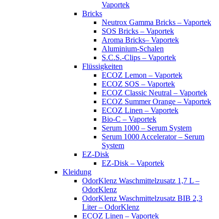
Vaportek
Bricks
Neutrox Gamma Bricks – Vaportek
SOS Bricks – Vaportek
Aroma Bricks– Vaportek
Aluminium-Schalen
S.C.S.-Clips – Vaportek
Flüssigkeiten
ECOZ Lemon – Vaportek
ECOZ SOS – Vaportek
ECOZ Classic Neutral – Vaportek
ECOZ Summer Orange – Vaportek
ECOZ Linen – Vaportek
Bio-C – Vaportek
Serum 1000 – Serum System
Serum 1000 Accelerator – Serum
System
EZ-Disk
EZ-Disk – Vaportek
Kleidung
OdorKlenz Waschmittelzusatz 1,7 L –
OdorKlenz
OdorKlenz Waschmittelzusatz BIB 2,3
Liter – OdorKlenz
ECOZ Linen – Vaportek