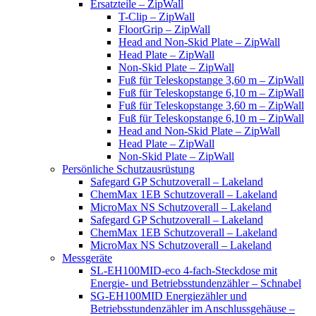
Ersatzteile – ZipWall
T-Clip – ZipWall
FloorGrip – ZipWall
Head and Non-Skid Plate – ZipWall
Head Plate – ZipWall
Non-Skid Plate – ZipWall
Fuß für Teleskopstange 3,60 m – ZipWall
Fuß für Teleskopstange 6,10 m – ZipWall
Fuß für Teleskopstange 3,60 m – ZipWall
Fuß für Teleskopstange 6,10 m – ZipWall
Head and Non-Skid Plate – ZipWall
Head Plate – ZipWall
Non-Skid Plate – ZipWall
Persönliche Schutzausrüstung
Safegard GP Schutzoverall – Lakeland
ChemMax 1EB Schutzoverall – Lakeland
MicroMax NS Schutzoverall – Lakeland
Safegard GP Schutzoverall – Lakeland
ChemMax 1EB Schutzoverall – Lakeland
MicroMax NS Schutzoverall – Lakeland
Messgeräte
SL-EH100MID-eco 4-fach-Steckdose mit
Energie- und Betriebsstundenzähler – Schnabel
SG-EH100MID Energiezähler und
Betriebsstundenzähler im Anschlussgehäuse –