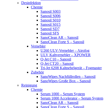
Desinfektion
Chemie
Sanosil S003
Sanosil S006
Sanosil S010
Sanosil S015
Sanosil SD7
Sanosil SFS
SanoClean AR – Sanosil
SanoClean Forte S – Sanosil
Vernebler
U260 ULV-Vernebler – Airofog
ULV Kaltvernebler – XPOWER
Q-Jet C10 – Sanosil
Q-Jet CT20 – Sanosil
Tri-Jet 6208 Kaltnebelgerät – Fogmaster
Zubehör
SanoWipes Nachfüllrollen – Sanosil
SanoWipes Große Box – Sanosil
Reinigung
Chemie
Serum 1000 – Serum System
Serum 1000 Accelerator – Serum System
SanoClean AR – Sanosil
SanoClean Forte S – Sanosil