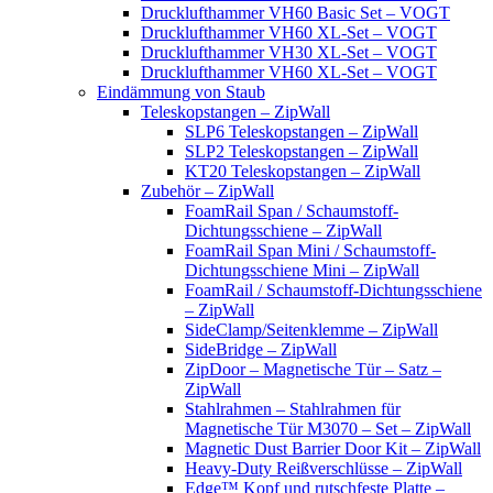
Drucklufthammer VH60 Basic Set – VOGT
Drucklufthammer VH60 XL-Set – VOGT
Drucklufthammer VH30 XL-Set – VOGT
Drucklufthammer VH60 XL-Set – VOGT
Eindämmung von Staub
Teleskopstangen – ZipWall
SLP6 Teleskopstangen – ZipWall
SLP2 Teleskopstangen – ZipWall
KT20 Teleskopstangen – ZipWall
Zubehör – ZipWall
FoamRail Span / Schaumstoff-
Dichtungsschiene – ZipWall
FoamRail Span Mini / Schaumstoff-
Dichtungsschiene Mini – ZipWall
FoamRail / Schaumstoff-Dichtungsschiene
– ZipWall
SideClamp/Seitenklemme – ZipWall
SideBridge – ZipWall
ZipDoor – Magnetische Tür – Satz –
ZipWall
Stahlrahmen – Stahlrahmen für
Magnetische Tür M3070 – Set – ZipWall
Magnetic Dust Barrier Door Kit – ZipWall
Heavy-Duty Reißverschlüsse – ZipWall
Edge™ Kopf und rutschfeste Platte –