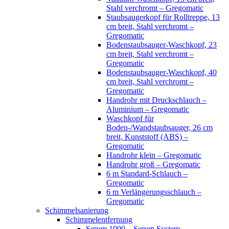
Stahl verchromt – Gregomatic
Staubsaugerkopf für Rolltreppe, 13
cm breit, Stahl verchromt –
Gregomatic
Bodenstaubsauger-Waschkopf, 23
cm breit, Stahl verchromt –
Gregomatic
Bodenstaubsauger-Waschkopf, 40
cm breit, Stahl verchromt –
Gregomatic
Handrohr mit Druckschlauch –
Aluminium – Gregomatic
Waschkopf für
Boden-/Wandstaubsauger, 26 cm
breit, Kunststoff (ABS) –
Gregomatic
Handrohr klein – Gregomatic
Handrohr groß – Gregomatic
6 m Standard-Schlauch –
Gregomatic
6 m Verlängerungsschlauch –
Gregomatic
Schimmelsanierung
Schimmelentfernung
Serum 1000 – Serum System