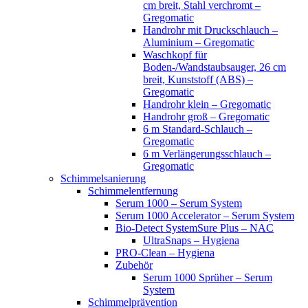
cm breit, Stahl verchromt –
Gregomatic
Handrohr mit Druckschlauch –
Aluminium – Gregomatic
Waschkopf für
Boden-/Wandstaubsauger, 26 cm
breit, Kunststoff (ABS) –
Gregomatic
Handrohr klein – Gregomatic
Handrohr groß – Gregomatic
6 m Standard-Schlauch –
Gregomatic
6 m Verlängerungsschlauch –
Gregomatic
Schimmelsanierung
Schimmelentfernung
Serum 1000 – Serum System
Serum 1000 Accelerator – Serum System
Bio-Detect SystemSure Plus – NAC
UltraSnaps – Hygiena
PRO-Clean – Hygiena
Zubehör
Serum 1000 Sprüher – Serum
System
Schimmelprävention