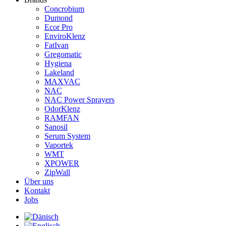
Concrobium
Dumond
Ecor Pro
EnviroKlenz
FatIvan
Gregomatic
Hygiena
Lakeland
MAXVAC
NAC
NAC Power Sprayers
OdorKlenz
RAMFAN
Sanosil
Serum System
Vaportek
WMT
XPOWER
ZipWall
Über uns
Kontakt
Jobs