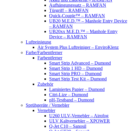
Aufhängungssatz – RAMFAN
Türgriff – RAMFAN
Quick-Couple™ – RAMFAN
UB20 M.E.D.™ – Manhole Entry Device
– RAMFAN
UB20xx M.E.D.™ – Manhole Entry
Device – RAMFAN
Luftreinigung
Air System Plus Luftreiniger – EnviroKlenz
Farbe/Farbentferner
Farbentferner
Smart Strip Advanced – Dumond
Smart Strip 1 HD – Dumond
Smart Strip PRO – Dumond
Smart Strip Test Kit – Dumond
Zubehör
Laminiertes Papier – Dumond
Citri-Lize – Dumond
pH-Testband – Dumond
Sprühgeräte / Vernebler
Vernebler
U260 ULV-Vernebler – Airofog
ULV Kaltvernebler – XPOWER
Q-Jet C10 – Sanosil