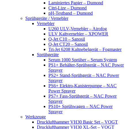
Laminiertes Papier – Dumond
Citri-Lize – Dumond
pH-Testband – Dumond
Sprühgeräte / Vernebler
Vernebler
U260 ULV-Vernebler – Airofog
ULV Kaltvernebler – XPOWER
Q-Jet C10 – Sanosil
Q-Jet CT20 – Sanosil
Tri-Jet 6208 Kaltnebelgerät – Fogmaster
Sprühgeräte
Serum 1000 Sprüher – Serum System
PS1+ Behälter-Sprühgerät – NAC Power
Sprayer
PS2+ Stand-Sprühgerät – NAC Power
Sprayer
PS6+ Elektro-Kanisterpumpe – NAC
Power Sprayer
PS7+ Fass-Sprühgerät – NAC Power
Sprayer
PS10+ Sprühwagen – NAC Power
Sprayer
Werkzeuge
Drucklufthammer VH30 Basic Set – VOGT
Drucklufthammer VH30 XL-Set – VOGT