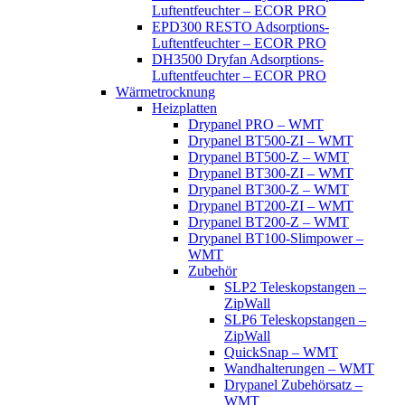
Luftentfeuchter – ECOR PRO
EPD300 RESTO Adsorptions-
Luftentfeuchter – ECOR PRO
DH3500 Dryfan Adsorptions-
Luftentfeuchter – ECOR PRO
Wärmetrocknung
Heizplatten
Drypanel PRO – WMT
Drypanel BT500-ZI – WMT
Drypanel BT500-Z – WMT
Drypanel BT300-ZI – WMT
Drypanel BT300-Z – WMT
Drypanel BT200-ZI – WMT
Drypanel BT200-Z – WMT
Drypanel BT100-Slimpower –
WMT
Zubehör
SLP2 Teleskopstangen –
ZipWall
SLP6 Teleskopstangen –
ZipWall
QuickSnap – WMT
Wandhalterungen – WMT
Drypanel Zubehörsatz –
WMT