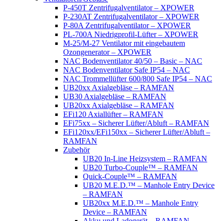
P-450T Zentrifugalventilator – XPOWER
P-230AT Zentrifugalventilator – XPOWER
P-80A Zentrifugalventilator – XPOWER
PL-700A Niedrigprofil-Lüfter – XPOWER
M-25/M-27 Ventilator mit eingebautem
Ozongenerator – XPOWER
NAC Bodenventilator 40/50 – Basic – NAC
NAC Bodenventilator Safe IP54 – NAC
NAC Trommellüfter 600/800 Safe IP54 – NAC
UB20xx Axialgebläse – RAMFAN
UB30 Axialgebläse – RAMFAN
UB20xx Axialgebläse – RAMFAN
EFi120 Axiallüfter – RAMFAN
EFi75xx – Sicherer Lüfter/Abluft – RAMFAN
EFi120xx/EFi150xx – Sicherer Lüfter/Abluft –
RAMFAN
Zubehör
UB20 In-Line Heizsystem – RAMFAN
UB20 Turbo-Couple™ – RAMFAN
Quick-Couple™ – RAMFAN
UB20 M.E.D.™ – Manhole Entry Device
– RAMFAN
UB20xx M.E.D.™ – Manhole Entry
Device – RAMFAN
Akku und Ladegerät – RAMFAN