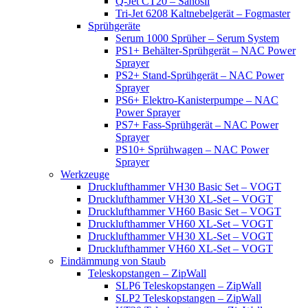
Q-Jet CT20 – Sanosil
Tri-Jet 6208 Kaltnebelgerät – Fogmaster
Sprühgeräte
Serum 1000 Sprüher – Serum System
PS1+ Behälter-Sprühgerät – NAC Power
Sprayer
PS2+ Stand-Sprühgerät – NAC Power
Sprayer
PS6+ Elektro-Kanisterpumpe – NAC
Power Sprayer
PS7+ Fass-Sprühgerät – NAC Power
Sprayer
PS10+ Sprühwagen – NAC Power
Sprayer
Werkzeuge
Drucklufthammer VH30 Basic Set – VOGT
Drucklufthammer VH30 XL-Set – VOGT
Drucklufthammer VH60 Basic Set – VOGT
Drucklufthammer VH60 XL-Set – VOGT
Drucklufthammer VH30 XL-Set – VOGT
Drucklufthammer VH60 XL-Set – VOGT
Eindämmung von Staub
Teleskopstangen – ZipWall
SLP6 Teleskopstangen – ZipWall
SLP2 Teleskopstangen – ZipWall