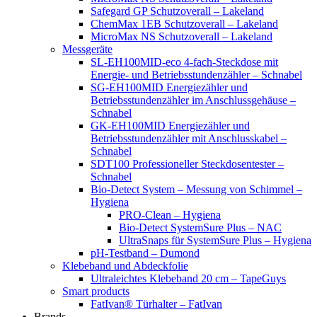
Safegard GP Schutzoverall – Lakeland
ChemMax 1EB Schutzoverall – Lakeland
MicroMax NS Schutzoverall – Lakeland
Messgeräte
SL-EH100MID-eco 4-fach-Steckdose mit
Energie- und Betriebsstundenzähler – Schnabel
SG-EH100MID Energiezähler und
Betriebsstundenzähler im Anschlussgehäuse –
Schnabel
GK-EH100MID Energiezähler und
Betriebsstundenzähler mit Anschlusskabel –
Schnabel
SDT100 Professioneller Steckdosentester –
Schnabel
Bio-Detect System – Messung von Schimmel –
Hygiena
PRO-Clean – Hygiena
Bio-Detect SystemSure Plus – NAC
UltraSnaps für SystemSure Plus – Hygiena
pH-Testband – Dumond
Klebeband und Abdeckfolie
Ultraleichtes Klebeband 20 cm – TapeGuys
Smart products
FatIvan® Türhalter – FatIvan
Brands