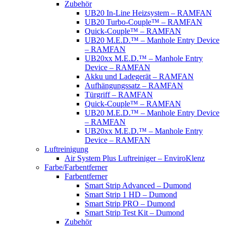
Zubehör
UB20 In-Line Heizsystem – RAMFAN
UB20 Turbo-Couple™ – RAMFAN
Quick-Couple™ – RAMFAN
UB20 M.E.D.™ – Manhole Entry Device
– RAMFAN
UB20xx M.E.D.™ – Manhole Entry
Device – RAMFAN
Akku und Ladegerät – RAMFAN
Aufhängungssatz – RAMFAN
Türgriff – RAMFAN
Quick-Couple™ – RAMFAN
UB20 M.E.D.™ – Manhole Entry Device
– RAMFAN
UB20xx M.E.D.™ – Manhole Entry
Device – RAMFAN
Luftreinigung
Air System Plus Luftreiniger – EnviroKlenz
Farbe/Farbentferner
Farbentferner
Smart Strip Advanced – Dumond
Smart Strip 1 HD – Dumond
Smart Strip PRO – Dumond
Smart Strip Test Kit – Dumond
Zubehör