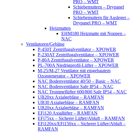
PRO – WMT
Schiebemuttern – Drypanel
PRO – WMT
Schiebemuttern für Ausleger –
Drypanel PRO – WMT
Heizmatten
EHM180 Heizmatte mit Noppen –
NAC
Ventilatoren/Gebläse
P-450T Zentrifugalventilator – XPOWER
P-230AT Zentrifugalventilator – XPOWER
P-80A Zentrifugalventilator – XPOWER
PL-700A Niedrigprofil-Lüfter – XPOWER
M-25/M-27 Ventilator mit eingebautem
Ozongenerator – XPOWER
NAC Bodenventilator 40/50 – Basic – NAC
NAC Bodenventilator Safe IP54 – NAC
NAC Trommellüfter 600/800 Safe IP54 – NAC
UB20xx Axialgebläse – RAMFAN
UB30 Axialgebläse – RAMFAN
UB20xx Axialgebläse – RAMFAN
EFi120 Axiallüfter – RAMFAN
EFi75xx – Sicherer Lüfter/Abluft – RAMFAN
EFi120xx/EFi150xx – Sicherer Lüfter/Abluft –
RAMFAN