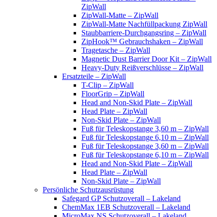
ZipWall
ZipWall-Matte – ZipWall
ZipWall-Matte Nachfüllpackung ZipWall
Staubbarriere-Durchgangsring – ZipWall
ZipHook™ Gebrauchshaken – ZipWall
Tragetasche – ZipWall
Magnetic Dust Barrier Door Kit – ZipWall
Heavy-Duty Reißverschlüsse – ZipWall
Ersatzteile – ZipWall
T-Clip – ZipWall
FloorGrip – ZipWall
Head and Non-Skid Plate – ZipWall
Head Plate – ZipWall
Non-Skid Plate – ZipWall
Fuß für Teleskopstange 3,60 m – ZipWall
Fuß für Teleskopstange 6,10 m – ZipWall
Fuß für Teleskopstange 3,60 m – ZipWall
Fuß für Teleskopstange 6,10 m – ZipWall
Head and Non-Skid Plate – ZipWall
Head Plate – ZipWall
Non-Skid Plate – ZipWall
Persönliche Schutzausrüstung
Safegard GP Schutzoverall – Lakeland
ChemMax 1EB Schutzoverall – Lakeland
MicroMax NS Schutzoverall – Lakeland