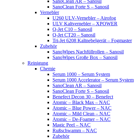
SanoClean AR – Sanosil
SanoClean Forte S – Sanosil
Vernebler
U260 ULV-Vernebler – Airofog
ULV Kaltvernebler – XPOWER
Q-Jet C10 – Sanosil
Q-Jet CT20 – Sanosil
Tri-Jet 6208 Kaltnebelgerät – Fogmaster
Zubehör
SanoWipes Nachfüllrollen – Sanosil
SanoWipes Große Box – Sanosil
Reinigung
Chemie
Serum 1000 – Serum System
Serum 1000 Accelerator – Serum System
SanoClean AR – Sanosil
SanoClean Forte S – Sanosil
Benefect Decon 30 – Benefect
Atomic – Black Max – NAC
Atomic – Blue Power – NAC
Atomic – Mild Clean – NAC
Atomic – De-Foamer – NAC
Magic Peel – NAC
Rußschwamm – NAC
Zubehör