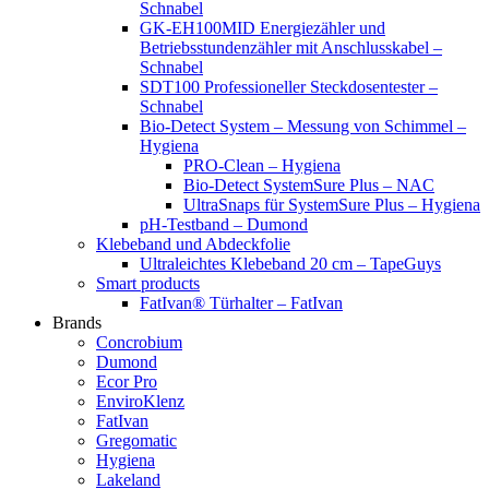
Schnabel
GK-EH100MID Energiezähler und
Betriebsstundenzähler mit Anschlusskabel –
Schnabel
SDT100 Professioneller Steckdosentester –
Schnabel
Bio-Detect System – Messung von Schimmel –
Hygiena
PRO-Clean – Hygiena
Bio-Detect SystemSure Plus – NAC
UltraSnaps für SystemSure Plus – Hygiena
pH-Testband – Dumond
Klebeband und Abdeckfolie
Ultraleichtes Klebeband 20 cm – TapeGuys
Smart products
FatIvan® Türhalter – FatIvan
Brands
Concrobium
Dumond
Ecor Pro
EnviroKlenz
FatIvan
Gregomatic
Hygiena
Lakeland