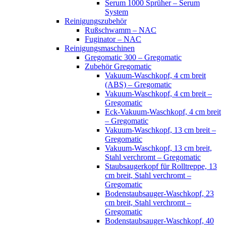
Serum 1000 Sprüher – Serum
System
Reinigungszubehör
Rußschwamm – NAC
Fuginator – NAC
Reinigungsmaschinen
Gregomatic 300 – Gregomatic
Zubehör Gregomatic
Vakuum-Waschkopf, 4 cm breit
(ABS) – Gregomatic
Vakuum-Waschkopf, 4 cm breit –
Gregomatic
Eck-Vakuum-Waschkopf, 4 cm breit
– Gregomatic
Vakuum-Waschkopf, 13 cm breit –
Gregomatic
Vakuum-Waschkopf, 13 cm breit,
Stahl verchromt – Gregomatic
Staubsaugerkopf für Rolltreppe, 13
cm breit, Stahl verchromt –
Gregomatic
Bodenstaubsauger-Waschkopf, 23
cm breit, Stahl verchromt –
Gregomatic
Bodenstaubsauger-Waschkopf, 40