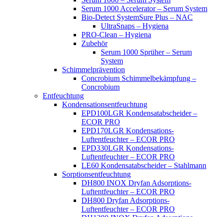
Serum 1000 Accelerator – Serum System
Bio-Detect SystemSure Plus – NAC
UltraSnaps – Hygiena
PRO-Clean – Hygiena
Zubehör
Serum 1000 Sprüher – Serum
System
Schimmelprävention
Concrobium Schimmelbekämpfung –
Concrobium
Entfeuchtung
Kondensationsentfeuchtung
EPD100LGR Kondensatabscheider –
ECOR PRO
EPD170LGR Kondensations-
Luftentfeuchter – ECOR PRO
EPD330LGR Kondensations-
Luftentfeuchter – ECOR PRO
LE60 Kondensatabscheider – Stahlmann
Sorptionsentfeuchtung
DH800 INOX Dryfan Adsorptions-
Luftentfeuchter – ECOR PRO
DH800 Dryfan Adsorptions-
Luftentfeuchter – ECOR PRO