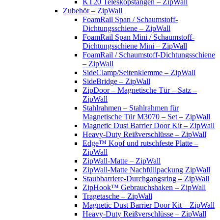
KT20 Teleskopstangen – ZipWall
Zubehör – ZipWall
FoamRail Span / Schaumstoff-
Dichtungsschiene – ZipWall
FoamRail Span Mini / Schaumstoff-
Dichtungsschiene Mini – ZipWall
FoamRail / Schaumstoff-Dichtungsschiene
– ZipWall
SideClamp/Seitenklemme – ZipWall
SideBridge – ZipWall
ZipDoor – Magnetische Tür – Satz –
ZipWall
Stahlrahmen – Stahlrahmen für
Magnetische Tür M3070 – Set – ZipWall
Magnetic Dust Barrier Door Kit – ZipWall
Heavy-Duty Reißverschlüsse – ZipWall
Edge™ Kopf und rutschfeste Platte –
ZipWall
ZipWall-Matte – ZipWall
ZipWall-Matte Nachfüllpackung ZipWall
Staubbarriere-Durchgangsring – ZipWall
ZipHook™ Gebrauchshaken – ZipWall
Tragetasche – ZipWall
Magnetic Dust Barrier Door Kit – ZipWall
Heavy-Duty Reißverschlüsse – ZipWall