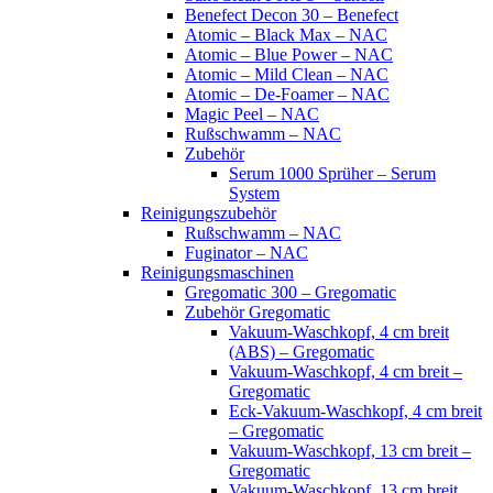
Benefect Decon 30 – Benefect
Atomic – Black Max – NAC
Atomic – Blue Power – NAC
Atomic – Mild Clean – NAC
Atomic – De-Foamer – NAC
Magic Peel – NAC
Rußschwamm – NAC
Zubehör
Serum 1000 Sprüher – Serum
System
Reinigungszubehör
Rußschwamm – NAC
Fuginator – NAC
Reinigungsmaschinen
Gregomatic 300 – Gregomatic
Zubehör Gregomatic
Vakuum-Waschkopf, 4 cm breit
(ABS) – Gregomatic
Vakuum-Waschkopf, 4 cm breit –
Gregomatic
Eck-Vakuum-Waschkopf, 4 cm breit
– Gregomatic
Vakuum-Waschkopf, 13 cm breit –
Gregomatic
Vakuum-Waschkopf, 13 cm breit,