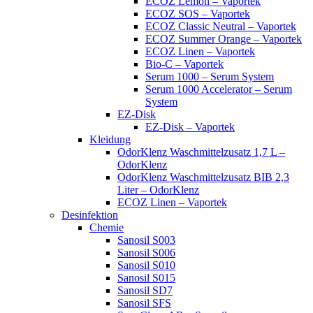
ECOZ Lemon – Vaportek
ECOZ SOS – Vaportek
ECOZ Classic Neutral – Vaportek
ECOZ Summer Orange – Vaportek
ECOZ Linen – Vaportek
Bio-C – Vaportek
Serum 1000 – Serum System
Serum 1000 Accelerator – Serum
System
EZ-Disk
EZ-Disk – Vaportek
Kleidung
OdorKlenz Waschmittelzusatz 1,7 L –
OdorKlenz
OdorKlenz Waschmittelzusatz BIB 2,3
Liter – OdorKlenz
ECOZ Linen – Vaportek
Desinfektion
Chemie
Sanosil S003
Sanosil S006
Sanosil S010
Sanosil S015
Sanosil SD7
Sanosil SFS