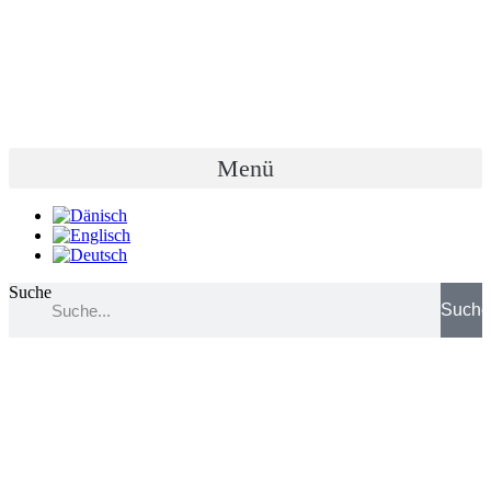
Zum
Inhalt
wechseln
Menü
Suche
Such