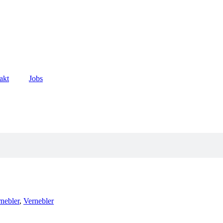
akt
Jobs
nebler
,
Vernebler