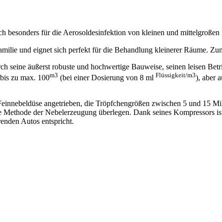
ich besonders für die Aerosoldesinfektion von kleinen und mittelgroße
amilie und eignet sich perfekt für die Behandlung kleinerer Räume. Zum
h seine äußerst robuste und hochwertige Bauweise, seinen leisen Betri
m3
Flüssigkeit/m3
bis zu max. 100
(bei einer Dosierung von 8 ml
), aber
innebeldüse angetrieben, die Tröpfchengrößen zwischen 5 und 15 Mik
ige Methode der Nebelerzeugung überlegen. Dank seines Kompressors ist
renden Autos entspricht.