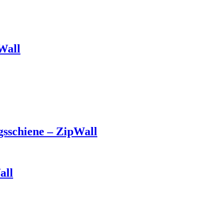
Wall
sschiene – ZipWall
all