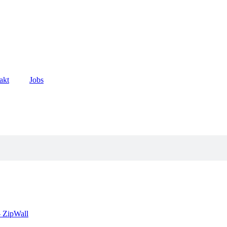
akt
Jobs
- ZipWall