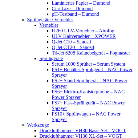
Laminiertes Papier – Dumond
Citri-Lize – Dumond
pH-Testband – Dumond
Sprühgeräte / Vernebler
Vernebler
U260 ULV-Vernebler – Airofog
ULV Kaltvernebler – XPOWER
Q-Jet C10 – Sanosil
Q-Jet CT20 – Sanosil
Tri-Jet 6208 Kaltnebelgerät – Fogmaster
Sprühgeräte
Serum 1000 Sprüher – Serum System
PS1+ Behälter-Sprühgerät – NAC Power
Sprayer
PS2+ Stand-Sprühgerät – NAC Power
Sprayer
PS6+ Elektro-Kanisterpumpe – NAC
Power Sprayer
PS7+ Fass-Sprühgerät – NAC Power
Sprayer
PS10+ Sprühwagen – NAC Power
Sprayer
Werkzeuge
Drucklufthammer VH30 Basic Set – VOGT
Drucklufthammer VH30 XL-Set – VOGT