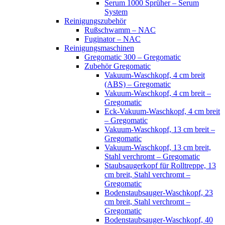
Serum 1000 Sprüher – Serum
System
Reinigungszubehör
Rußschwamm – NAC
Fuginator – NAC
Reinigungsmaschinen
Gregomatic 300 – Gregomatic
Zubehör Gregomatic
Vakuum-Waschkopf, 4 cm breit
(ABS) – Gregomatic
Vakuum-Waschkopf, 4 cm breit –
Gregomatic
Eck-Vakuum-Waschkopf, 4 cm breit
– Gregomatic
Vakuum-Waschkopf, 13 cm breit –
Gregomatic
Vakuum-Waschkopf, 13 cm breit,
Stahl verchromt – Gregomatic
Staubsaugerkopf für Rolltreppe, 13
cm breit, Stahl verchromt –
Gregomatic
Bodenstaubsauger-Waschkopf, 23
cm breit, Stahl verchromt –
Gregomatic
Bodenstaubsauger-Waschkopf, 40