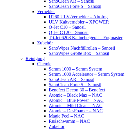
SanoClean AR – Sanosil
SanoClean Forte S – Sanosil
Vernebler
U260 ULV-Vernebler – Airofog
ULV Kaltvernebler – XPOWER
Q-Jet C10 – Sanosil
Q-Jet CT20 – Sanosil
Tri-Jet 6208 Kaltnebelgerät – Fogmaster
Zubehör
SanoWipes Nachfüllrollen – Sanosil
SanoWipes Große Box – Sanosil
Reinigung
Chemie
Serum 1000 – Serum System
Serum 1000 Accelerator – Serum System
SanoClean AR – Sanosil
SanoClean Forte S – Sanosil
Benefect Decon 30 – Benefect
Atomic – Black Max – NAC
Atomic – Blue Power – NAC
Atomic – Mild Clean – NAC
Atomic – De-Foamer – NAC
Magic Peel – NAC
Rußschwamm – NAC
Zubehör