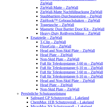
ZipWall
ZipWall-Matte – ZipWall
ZipWall-Matte Nachfüllpackung ZipWall
Staubbarriere-Durchgangsring – ZipWall
ZipHook™ Gebrauchshaken – ZipWall
Tragetasche – ZipWall
Magnetic Dust Barrier Door Kit – ZipWall
Heavy-Duty Reißverschlüsse – ZipWall
Ersatzteile – ZipWall
T-Clip – ZipWall
FloorGrip – ZipWall
Head and Non-Skid Plate – ZipWall
Head Plate – ZipWall
Non-Skid Plate – ZipWall
Fuß für Teleskopstange 3,60 m – ZipWall
Fuß für Teleskopstange 6,10 m – ZipWall
Fuß für Teleskopstange 3,60 m – ZipWall
Fuß für Teleskopstange 6,10 m – ZipWall
Head and Non-Skid Plate – ZipWall
Head Plate – ZipWall
Non-Skid Plate – ZipWall
Persönliche Schutzausrüstung
Safegard GP Schutzoverall – Lakeland
ChemMax 1EB Schutzoverall – Lakeland
MicroMax NS Schutzoverall – Lakeland