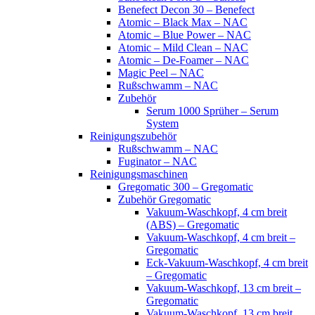
Benefect Decon 30 – Benefect
Atomic – Black Max – NAC
Atomic – Blue Power – NAC
Atomic – Mild Clean – NAC
Atomic – De-Foamer – NAC
Magic Peel – NAC
Rußschwamm – NAC
Zubehör
Serum 1000 Sprüher – Serum
System
Reinigungszubehör
Rußschwamm – NAC
Fuginator – NAC
Reinigungsmaschinen
Gregomatic 300 – Gregomatic
Zubehör Gregomatic
Vakuum-Waschkopf, 4 cm breit
(ABS) – Gregomatic
Vakuum-Waschkopf, 4 cm breit –
Gregomatic
Eck-Vakuum-Waschkopf, 4 cm breit
– Gregomatic
Vakuum-Waschkopf, 13 cm breit –
Gregomatic
Vakuum-Waschkopf, 13 cm breit,