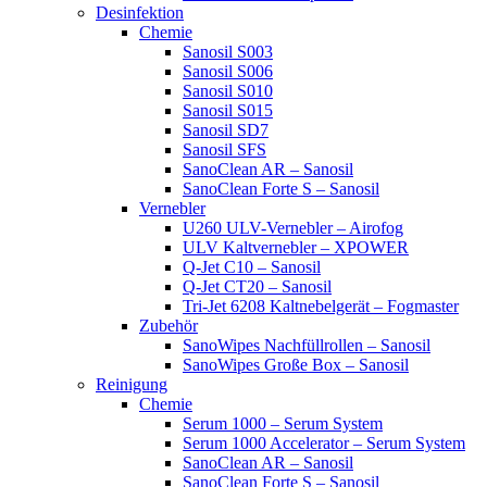
Desinfektion
Chemie
Sanosil S003
Sanosil S006
Sanosil S010
Sanosil S015
Sanosil SD7
Sanosil SFS
SanoClean AR – Sanosil
SanoClean Forte S – Sanosil
Vernebler
U260 ULV-Vernebler – Airofog
ULV Kaltvernebler – XPOWER
Q-Jet C10 – Sanosil
Q-Jet CT20 – Sanosil
Tri-Jet 6208 Kaltnebelgerät – Fogmaster
Zubehör
SanoWipes Nachfüllrollen – Sanosil
SanoWipes Große Box – Sanosil
Reinigung
Chemie
Serum 1000 – Serum System
Serum 1000 Accelerator – Serum System
SanoClean AR – Sanosil
SanoClean Forte S – Sanosil