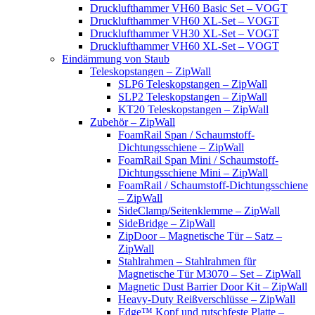
Drucklufthammer VH60 Basic Set – VOGT
Drucklufthammer VH60 XL-Set – VOGT
Drucklufthammer VH30 XL-Set – VOGT
Drucklufthammer VH60 XL-Set – VOGT
Eindämmung von Staub
Teleskopstangen – ZipWall
SLP6 Teleskopstangen – ZipWall
SLP2 Teleskopstangen – ZipWall
KT20 Teleskopstangen – ZipWall
Zubehör – ZipWall
FoamRail Span / Schaumstoff-
Dichtungsschiene – ZipWall
FoamRail Span Mini / Schaumstoff-
Dichtungsschiene Mini – ZipWall
FoamRail / Schaumstoff-Dichtungsschiene
– ZipWall
SideClamp/Seitenklemme – ZipWall
SideBridge – ZipWall
ZipDoor – Magnetische Tür – Satz –
ZipWall
Stahlrahmen – Stahlrahmen für
Magnetische Tür M3070 – Set – ZipWall
Magnetic Dust Barrier Door Kit – ZipWall
Heavy-Duty Reißverschlüsse – ZipWall
Edge™ Kopf und rutschfeste Platte –