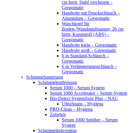
cm breit, Stahl verchromt –
Gregomatic
Handrohr mit Druckschlauch –
Aluminium – Gregomatic
Waschkopf für
Boden-/Wandstaubsauger, 26 cm
breit, Kunststoff (ABS) –
Gregomatic
Handrohr klein – Gregomatic
Handrohr groß – Gregomatic
6 m Standard-Schlauch –
Gregomatic
6 m Verlängerungsschlauch –
Gregomatic
Schimmelsanierung
Schimmelentfernung
Serum 1000 – Serum System
Serum 1000 Accelerator – Serum System
Bio-Detect SystemSure Plus – NAC
UltraSnaps – Hygiena
PRO-Clean – Hygiena
Zubehör
Serum 1000 Sprüher – Serum
System
Schimmelprävention