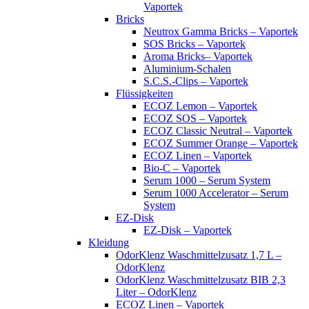
Vaportek
Bricks
Neutrox Gamma Bricks – Vaportek
SOS Bricks – Vaportek
Aroma Bricks– Vaportek
Aluminium-Schalen
S.C.S.-Clips – Vaportek
Flüssigkeiten
ECOZ Lemon – Vaportek
ECOZ SOS – Vaportek
ECOZ Classic Neutral – Vaportek
ECOZ Summer Orange – Vaportek
ECOZ Linen – Vaportek
Bio-C – Vaportek
Serum 1000 – Serum System
Serum 1000 Accelerator – Serum
System
EZ-Disk
EZ-Disk – Vaportek
Kleidung
OdorKlenz Waschmittelzusatz 1,7 L –
OdorKlenz
OdorKlenz Waschmittelzusatz BIB 2,3
Liter – OdorKlenz
ECOZ Linen – Vaportek