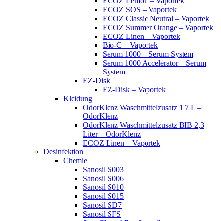
ECOZ Lemon – Vaportek
ECOZ SOS – Vaportek
ECOZ Classic Neutral – Vaportek
ECOZ Summer Orange – Vaportek
ECOZ Linen – Vaportek
Bio-C – Vaportek
Serum 1000 – Serum System
Serum 1000 Accelerator – Serum
System
EZ-Disk
EZ-Disk – Vaportek
Kleidung
OdorKlenz Waschmittelzusatz 1,7 L –
OdorKlenz
OdorKlenz Waschmittelzusatz BIB 2,3
Liter – OdorKlenz
ECOZ Linen – Vaportek
Desinfektion
Chemie
Sanosil S003
Sanosil S006
Sanosil S010
Sanosil S015
Sanosil SD7
Sanosil SFS