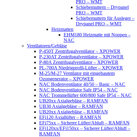
PRO – WMT
Schiebemuttern – Drypanel
PRO – WMT
Schiebemuttern für Ausleger –
Drypanel PRO – WMT
Heizmatten
EHM180 Heizmatte mit Noppen –
NAC
Ventilatoren/Gebläse
P-450T Zentrifugalventilator – XPOWER
P-230AT Zentrifugalventilator – XPOWER
P-80A Zentrifugalventilator – XPOWER
PL-700A Niedrigprofil-Lüfter – XPOWER
M-25/M-27 Ventilator mit eingebautem
Ozongenerator – XPOWER
NAC Bodenventilator 40/50 – Basic – NAC
NAC Bodenventilator Safe IP54 – NAC
NAC Trommellüfter 600/800 Safe IP54 – NAC
UB20xx Axialgebläse – RAMFAN
UB30 Axialgebläse – RAMFAN
UB20xx Axialgebläse – RAMFAN
EFi120 Axiallüfter – RAMFAN
EFi75xx – Sicherer Lüfter/Abluft – RAMFAN
EFi120xx/EFi150xx – Sicherer Lüfter/Abluft –
RAMFAN