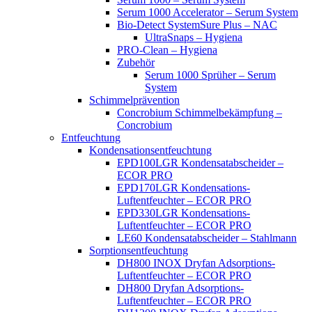
Serum 1000 Accelerator – Serum System
Bio-Detect SystemSure Plus – NAC
UltraSnaps – Hygiena
PRO-Clean – Hygiena
Zubehör
Serum 1000 Sprüher – Serum
System
Schimmelprävention
Concrobium Schimmelbekämpfung –
Concrobium
Entfeuchtung
Kondensationsentfeuchtung
EPD100LGR Kondensatabscheider –
ECOR PRO
EPD170LGR Kondensations-
Luftentfeuchter – ECOR PRO
EPD330LGR Kondensations-
Luftentfeuchter – ECOR PRO
LE60 Kondensatabscheider – Stahlmann
Sorptionsentfeuchtung
DH800 INOX Dryfan Adsorptions-
Luftentfeuchter – ECOR PRO
DH800 Dryfan Adsorptions-
Luftentfeuchter – ECOR PRO