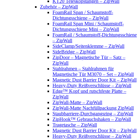
KT20 Teleskopstangen – ZipWall
Zubehör – ZipWall
FoamRail Span / Schaumstoff-
Dichtungsschiene – ZipWall
FoamRail Span Mini / Schaumstoff-
Dichtungsschiene Mini – ZipWall
FoamRail / Schaumstoff-Dichtungsschiene
– ZipWall
SideClamp/Seitenklemme – ZipWall
SideBridge – ZipWall
ZipDoor – Magnetische Tür – Satz –
ZipWall
Stahlrahmen – Stahlrahmen für
Magnetische Tür M3070 – Set – ZipWall
Magnetic Dust Barrier Door Kit – ZipWall
Heavy-Duty Reißverschlüsse – ZipWall
Edge™ Kopf und rutschfeste Platte –
ZipWall
ZipWall-Matte – ZipWall
ZipWall-Matte Nachfüllpackung ZipWall
Staubbarriere-Durchgangsring – ZipWall
ZipHook™ Gebrauchshaken – ZipWall
Tragetasche – ZipWall
Magnetic Dust Barrier Door Kit – ZipWall
Heavy-Duty Reißverschlüsse – ZipWall