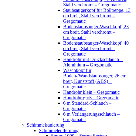
Stahl verchromt – Gregomatic
Staubsaugerkopf für Rolltreppe, 13
cm breit, Stahl verchromt –
Gregomatic
Bodenstaubsauger-Waschkopf, 23
cm breit, Stahl verchromt –
Gregomatic
Bodenstaubsauger-Waschkopf, 40
cm breit, Stahl verchromt –
Gregomatic
Handrohr mit Druckschlauch –
Aluminium – Gregomatic
Waschkopf für
Boden-/Wandstaubsauger, 26 cm
breit, Kunststoff (ABS) –
Gregomatic
Handrohr klein – Gregomatic
Handrohr groß – Gregomatic
6 m Standard-Schlauch –
Gregomatic
6 m Verlängerungsschlauch –
Gregomatic
Schimmelsanierung
Schimmelentfernung
Serum 1000 – Serum System