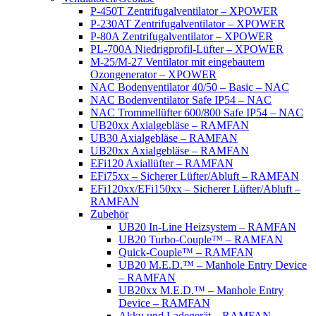
P-450T Zentrifugalventilator – XPOWER
P-230AT Zentrifugalventilator – XPOWER
P-80A Zentrifugalventilator – XPOWER
PL-700A Niedrigprofil-Lüfter – XPOWER
M-25/M-27 Ventilator mit eingebautem
Ozongenerator – XPOWER
NAC Bodenventilator 40/50 – Basic – NAC
NAC Bodenventilator Safe IP54 – NAC
NAC Trommellüfter 600/800 Safe IP54 – NAC
UB20xx Axialgebläse – RAMFAN
UB30 Axialgebläse – RAMFAN
UB20xx Axialgebläse – RAMFAN
EFi120 Axiallüfter – RAMFAN
EFi75xx – Sicherer Lüfter/Abluft – RAMFAN
EFi120xx/EFi150xx – Sicherer Lüfter/Abluft –
RAMFAN
Zubehör
UB20 In-Line Heizsystem – RAMFAN
UB20 Turbo-Couple™ – RAMFAN
Quick-Couple™ – RAMFAN
UB20 M.E.D.™ – Manhole Entry Device
– RAMFAN
UB20xx M.E.D.™ – Manhole Entry
Device – RAMFAN
Akku und Ladegerät – RAMFAN