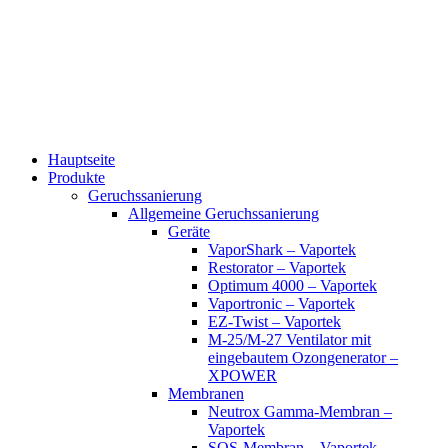
Zum
Inhalt
wechseln
Hauptseite
Produkte
Geruchssanierung
Allgemeine Geruchssanierung
Geräte
VaporShark – Vaportek
Restorator – Vaportek
Optimum 4000 – Vaportek
Vaportronic – Vaportek
EZ-Twist – Vaportek
M-25/M-27 Ventilator mit
eingebautem Ozongenerator –
XPOWER
Membranen
Neutrox Gamma-Membran –
Vaportek
SOS-Membran – Vaportek