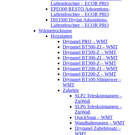
Luftentfeuchter – ECOR PRO
EPD300 RESTO Adsorptions-
Luftentfeuchter – ECOR PRO
DH3500 Dryfan Adsorptions-
Luftentfeuchter – ECOR PRO
Wärmetrocknung
Heizplatten
Drypanel PRO – WMT
Drypanel BT500-ZI – WMT
Drypanel BT500-Z – WMT
Drypanel BT300-ZI – WMT
Drypanel BT300-Z – WMT
Drypanel BT200-ZI – WMT
Drypanel BT200-Z – WMT
Drypanel BT100-Slimpower –
WMT
Zubehör
SLP2 Teleskopstangen –
ZipWall
SLP6 Teleskopstangen –
ZipWall
QuickSnap – WMT
Wandhalterungen – WMT
Drypanel Zubehörsatz –
WMT