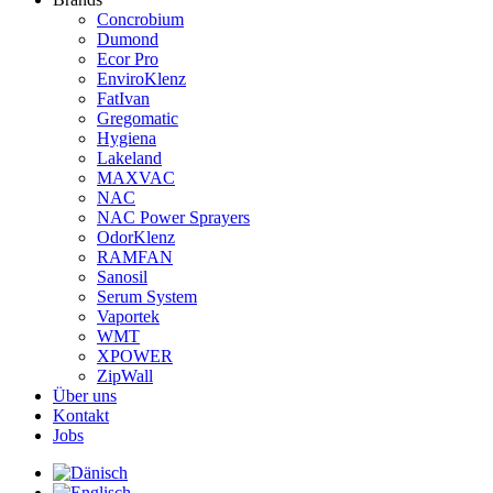
Concrobium
Dumond
Ecor Pro
EnviroKlenz
FatIvan
Gregomatic
Hygiena
Lakeland
MAXVAC
NAC
NAC Power Sprayers
OdorKlenz
RAMFAN
Sanosil
Serum System
Vaportek
WMT
XPOWER
ZipWall
Über uns
Kontakt
Jobs