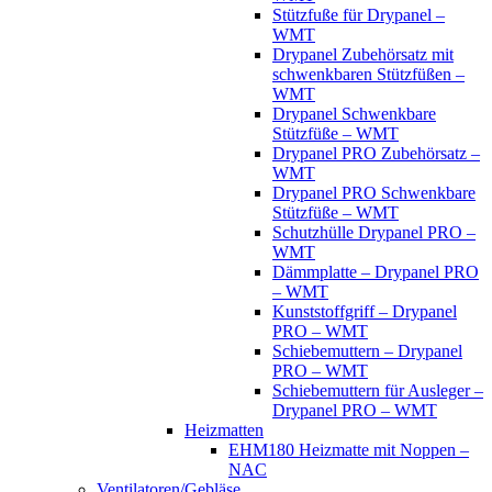
Stützfuße für Drypanel –
WMT
Drypanel Zubehörsatz mit
schwenkbaren Stützfüßen –
WMT
Drypanel Schwenkbare
Stützfüße – WMT
Drypanel PRO Zubehörsatz –
WMT
Drypanel PRO Schwenkbare
Stützfüße – WMT
Schutzhülle Drypanel PRO –
WMT
Dämmplatte – Drypanel PRO
– WMT
Kunststoffgriff – Drypanel
PRO – WMT
Schiebemuttern – Drypanel
PRO – WMT
Schiebemuttern für Ausleger –
Drypanel PRO – WMT
Heizmatten
EHM180 Heizmatte mit Noppen –
NAC
Ventilatoren/Gebläse