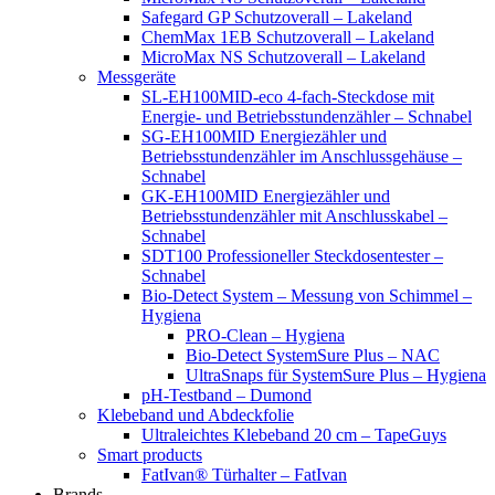
Safegard GP Schutzoverall – Lakeland
ChemMax 1EB Schutzoverall – Lakeland
MicroMax NS Schutzoverall – Lakeland
Messgeräte
SL-EH100MID-eco 4-fach-Steckdose mit
Energie- und Betriebsstundenzähler – Schnabel
SG-EH100MID Energiezähler und
Betriebsstundenzähler im Anschlussgehäuse –
Schnabel
GK-EH100MID Energiezähler und
Betriebsstundenzähler mit Anschlusskabel –
Schnabel
SDT100 Professioneller Steckdosentester –
Schnabel
Bio-Detect System – Messung von Schimmel –
Hygiena
PRO-Clean – Hygiena
Bio-Detect SystemSure Plus – NAC
UltraSnaps für SystemSure Plus – Hygiena
pH-Testband – Dumond
Klebeband und Abdeckfolie
Ultraleichtes Klebeband 20 cm – TapeGuys
Smart products
FatIvan® Türhalter – FatIvan
Brands