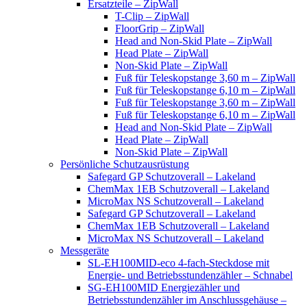
Ersatzteile – ZipWall
T-Clip – ZipWall
FloorGrip – ZipWall
Head and Non-Skid Plate – ZipWall
Head Plate – ZipWall
Non-Skid Plate – ZipWall
Fuß für Teleskopstange 3,60 m – ZipWall
Fuß für Teleskopstange 6,10 m – ZipWall
Fuß für Teleskopstange 3,60 m – ZipWall
Fuß für Teleskopstange 6,10 m – ZipWall
Head and Non-Skid Plate – ZipWall
Head Plate – ZipWall
Non-Skid Plate – ZipWall
Persönliche Schutzausrüstung
Safegard GP Schutzoverall – Lakeland
ChemMax 1EB Schutzoverall – Lakeland
MicroMax NS Schutzoverall – Lakeland
Safegard GP Schutzoverall – Lakeland
ChemMax 1EB Schutzoverall – Lakeland
MicroMax NS Schutzoverall – Lakeland
Messgeräte
SL-EH100MID-eco 4-fach-Steckdose mit
Energie- und Betriebsstundenzähler – Schnabel
SG-EH100MID Energiezähler und
Betriebsstundenzähler im Anschlussgehäuse –