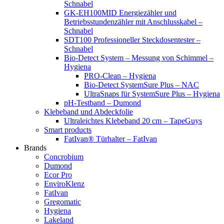
Schnabel
GK-EH100MID Energiezähler und
Betriebsstundenzähler mit Anschlusskabel –
Schnabel
SDT100 Professioneller Steckdosentester –
Schnabel
Bio-Detect System – Messung von Schimmel –
Hygiena
PRO-Clean – Hygiena
Bio-Detect SystemSure Plus – NAC
UltraSnaps für SystemSure Plus – Hygiena
pH-Testband – Dumond
Klebeband und Abdeckfolie
Ultraleichtes Klebeband 20 cm – TapeGuys
Smart products
FatIvan® Türhalter – FatIvan
Brands
Concrobium
Dumond
Ecor Pro
EnviroKlenz
FatIvan
Gregomatic
Hygiena
Lakeland