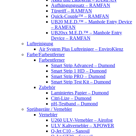
Aufhängungssatz – RAMFAN
Türgriff – RAMFAN
Quick-Couple™ – RAMFAN
UB20 M.E.D.™ – Manhole Entry Device
– RAMFAN
UB20xx M.E.D.™ – Manhole Entry
Device – RAMFAN
Luftreinigung
Air System Plus Luftreiniger – EnviroKlenz
Farbe/Farbentferner
Farbentferner
Smart Strip Advanced – Dumond
Smart Strip 1 HD – Dumond
Smart Strip PRO – Dumond
Smart Strip Test Kit – Dumond
Zubehör
Laminiertes Papier – Dumond
Citri-Lize – Dumond
pH-Testband – Dumond
Sprühgeräte / Vernebler
Vernebler
U260 ULV-Vernebler – Airofog
ULV Kaltvernebler – XPOWER
Q-Jet C10 – Sanosil