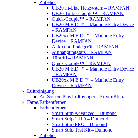
Zubehör
UB20 In-Line Heizsystem – RAMFAN
UB20 Turbo-Couple™ – RAMFAN
Quick-Couple™ – RAMFAN
UB20 M.E.D.™ – Manhole Entry Device
– RAMFAN
UB20xx M.E.D.™ – Manhole Entry
Device – RAMFAN
Akku und Ladegerät – RAMFAN
Aufhängungssatz – RAMFAN
Türgriff – RAMFAN
Quick-Couple™ – RAMFAN
UB20 M.E.D.™ – Manhole Entry Device
– RAMFAN
UB20xx M.E.D.™ – Manhole Entry
Device – RAMFAN
Luftreinigung
Air System Plus Luftreiniger – EnviroKlenz
Farbe/Farbentferner
Farbentferner
Smart Strip Advanced – Dumond
Smart Strip 1 HD – Dumond
Smart Strip PRO – Dumond
Smart Strip Test Kit – Dumond
Zubehör