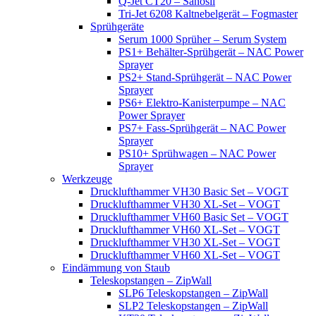
Q-Jet CT20 – Sanosil
Tri-Jet 6208 Kaltnebelgerät – Fogmaster
Sprühgeräte
Serum 1000 Sprüher – Serum System
PS1+ Behälter-Sprühgerät – NAC Power
Sprayer
PS2+ Stand-Sprühgerät – NAC Power
Sprayer
PS6+ Elektro-Kanisterpumpe – NAC
Power Sprayer
PS7+ Fass-Sprühgerät – NAC Power
Sprayer
PS10+ Sprühwagen – NAC Power
Sprayer
Werkzeuge
Drucklufthammer VH30 Basic Set – VOGT
Drucklufthammer VH30 XL-Set – VOGT
Drucklufthammer VH60 Basic Set – VOGT
Drucklufthammer VH60 XL-Set – VOGT
Drucklufthammer VH30 XL-Set – VOGT
Drucklufthammer VH60 XL-Set – VOGT
Eindämmung von Staub
Teleskopstangen – ZipWall
SLP6 Teleskopstangen – ZipWall
SLP2 Teleskopstangen – ZipWall