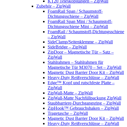
KT20 Teleskopstangen – ZipWall
Zubehör – ZipWall
FoamRail Span / Schaumstoff-
Dichtungsschiene – ZipWall
FoamRail Span Mini / Schaumstoff-
Dichtungsschiene Mini – ZipWall
FoamRail / Schaumstoff-Dichtungsschiene
– ZipWall
SideClamp/Seitenklemme – ZipWall
SideBridge – ZipWall
ZipDoor – Magnetische Tür – Satz –
ZipWall
Stahlrahmen – Stahlrahmen für
Magnetische Tür M3070 – Set – ZipWall
Magnetic Dust Barrier Door Kit – ZipWall
Heavy-Duty Reißverschlüsse – ZipWall
Edge™ Kopf und rutschfeste Platte –
ZipWall
ZipWall-Matte – ZipWall
ZipWall-Matte Nachfüllpackung ZipWall
Staubbarriere-Durchgangsring – ZipWall
ZipHook™ Gebrauchshaken – ZipWall
Tragetasche – ZipWall
Magnetic Dust Barrier Door Kit – ZipWall
Heavy-Duty Reißverschlüsse – ZipWall