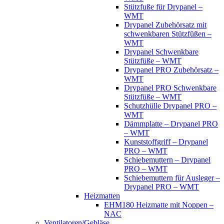
Stützfuße für Drypanel –
WMT
Drypanel Zubehörsatz mit
schwenkbaren Stützfüßen –
WMT
Drypanel Schwenkbare
Stützfüße – WMT
Drypanel PRO Zubehörsatz –
WMT
Drypanel PRO Schwenkbare
Stützfüße – WMT
Schutzhülle Drypanel PRO –
WMT
Dämmplatte – Drypanel PRO
– WMT
Kunststoffgriff – Drypanel
PRO – WMT
Schiebemuttern – Drypanel
PRO – WMT
Schiebemuttern für Ausleger –
Drypanel PRO – WMT
Heizmatten
EHM180 Heizmatte mit Noppen –
NAC
Ventilatoren/Gebläse