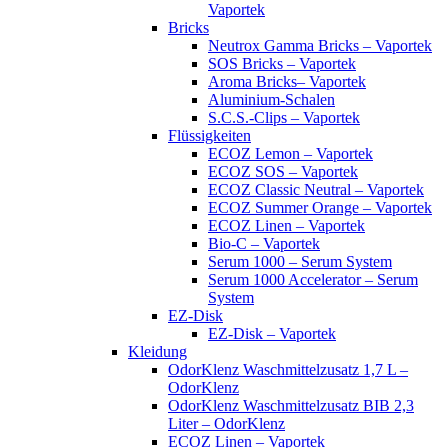
Vaportek
Bricks
Neutrox Gamma Bricks – Vaportek
SOS Bricks – Vaportek
Aroma Bricks– Vaportek
Aluminium-Schalen
S.C.S.-Clips – Vaportek
Flüssigkeiten
ECOZ Lemon – Vaportek
ECOZ SOS – Vaportek
ECOZ Classic Neutral – Vaportek
ECOZ Summer Orange – Vaportek
ECOZ Linen – Vaportek
Bio-C – Vaportek
Serum 1000 – Serum System
Serum 1000 Accelerator – Serum
System
EZ-Disk
EZ-Disk – Vaportek
Kleidung
OdorKlenz Waschmittelzusatz 1,7 L –
OdorKlenz
OdorKlenz Waschmittelzusatz BIB 2,3
Liter – OdorKlenz
ECOZ Linen – Vaportek