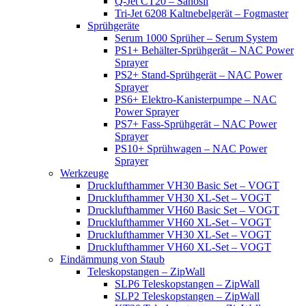
Q-Jet CT20 – Sanosil
Tri-Jet 6208 Kaltnebelgerät – Fogmaster
Sprühgeräte
Serum 1000 Sprüher – Serum System
PS1+ Behälter-Sprühgerät – NAC Power
Sprayer
PS2+ Stand-Sprühgerät – NAC Power
Sprayer
PS6+ Elektro-Kanisterpumpe – NAC
Power Sprayer
PS7+ Fass-Sprühgerät – NAC Power
Sprayer
PS10+ Sprühwagen – NAC Power
Sprayer
Werkzeuge
Drucklufthammer VH30 Basic Set – VOGT
Drucklufthammer VH30 XL-Set – VOGT
Drucklufthammer VH60 Basic Set – VOGT
Drucklufthammer VH60 XL-Set – VOGT
Drucklufthammer VH30 XL-Set – VOGT
Drucklufthammer VH60 XL-Set – VOGT
Eindämmung von Staub
Teleskopstangen – ZipWall
SLP6 Teleskopstangen – ZipWall
SLP2 Teleskopstangen – ZipWall