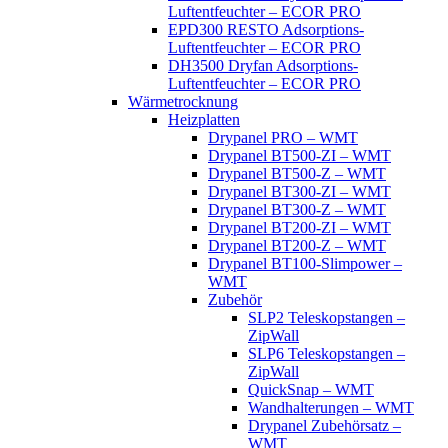
Luftentfeuchter – ECOR PRO
EPD300 RESTO Adsorptions-
Luftentfeuchter – ECOR PRO
DH3500 Dryfan Adsorptions-
Luftentfeuchter – ECOR PRO
Wärmetrocknung
Heizplatten
Drypanel PRO – WMT
Drypanel BT500-ZI – WMT
Drypanel BT500-Z – WMT
Drypanel BT300-ZI – WMT
Drypanel BT300-Z – WMT
Drypanel BT200-ZI – WMT
Drypanel BT200-Z – WMT
Drypanel BT100-Slimpower –
WMT
Zubehör
SLP2 Teleskopstangen –
ZipWall
SLP6 Teleskopstangen –
ZipWall
QuickSnap – WMT
Wandhalterungen – WMT
Drypanel Zubehörsatz –
WMT