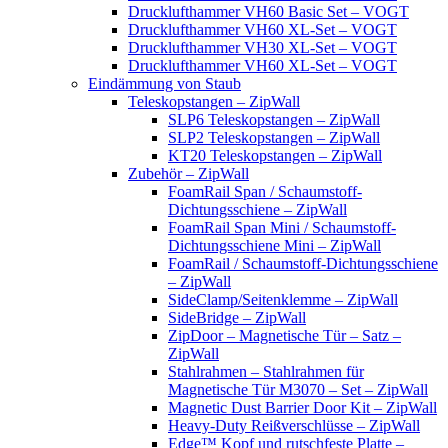
Drucklufthammer VH60 Basic Set – VOGT
Drucklufthammer VH60 XL-Set – VOGT
Drucklufthammer VH30 XL-Set – VOGT
Drucklufthammer VH60 XL-Set – VOGT
Eindämmung von Staub
Teleskopstangen – ZipWall
SLP6 Teleskopstangen – ZipWall
SLP2 Teleskopstangen – ZipWall
KT20 Teleskopstangen – ZipWall
Zubehör – ZipWall
FoamRail Span / Schaumstoff-
Dichtungsschiene – ZipWall
FoamRail Span Mini / Schaumstoff-
Dichtungsschiene Mini – ZipWall
FoamRail / Schaumstoff-Dichtungsschiene
– ZipWall
SideClamp/Seitenklemme – ZipWall
SideBridge – ZipWall
ZipDoor – Magnetische Tür – Satz –
ZipWall
Stahlrahmen – Stahlrahmen für
Magnetische Tür M3070 – Set – ZipWall
Magnetic Dust Barrier Door Kit – ZipWall
Heavy-Duty Reißverschlüsse – ZipWall
Edge™ Kopf und rutschfeste Platte –