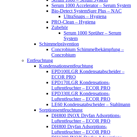
Serum 1000 Accelerator – Serum System
Bio-Detect SystemSure Plus – NAC
UltraSnaps – Hygiena
PRO-Clean – Hygiena
Zubehör
Serum 1000 Sprüher – Serum
System
Schimmelprävention
Concrobium Schimmelbekämpfung –
Concrobium
Entfeuchtung
Kondensationsentfeuchtung
EPD100LGR Kondensatabscheider –
ECOR PRO
EPD170LGR Kondensations-
Luftentfeuchter – ECOR PRO
EPD330LGR Kondensations-
Luftentfeuchter – ECOR PRO
LE60 Kondensatabscheider – Stahlmann
Sorptionsentfeuchtung
DH800 INOX Dryfan Adsorptions-
Luftentfeuchter – ECOR PRO
DH800 Dryfan Adsorptions-
Luftentfeuchter – ECOR PRO