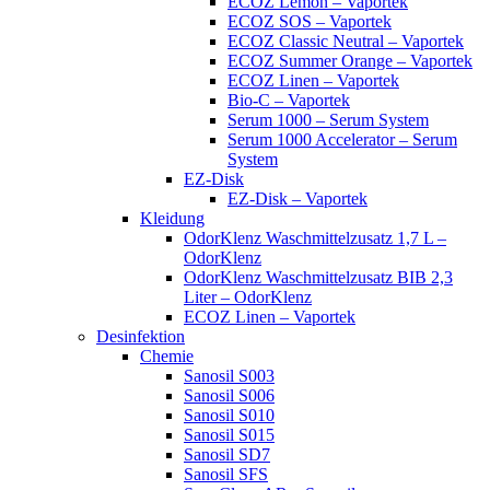
ECOZ Lemon – Vaportek
ECOZ SOS – Vaportek
ECOZ Classic Neutral – Vaportek
ECOZ Summer Orange – Vaportek
ECOZ Linen – Vaportek
Bio-C – Vaportek
Serum 1000 – Serum System
Serum 1000 Accelerator – Serum
System
EZ-Disk
EZ-Disk – Vaportek
Kleidung
OdorKlenz Waschmittelzusatz 1,7 L –
OdorKlenz
OdorKlenz Waschmittelzusatz BIB 2,3
Liter – OdorKlenz
ECOZ Linen – Vaportek
Desinfektion
Chemie
Sanosil S003
Sanosil S006
Sanosil S010
Sanosil S015
Sanosil SD7
Sanosil SFS