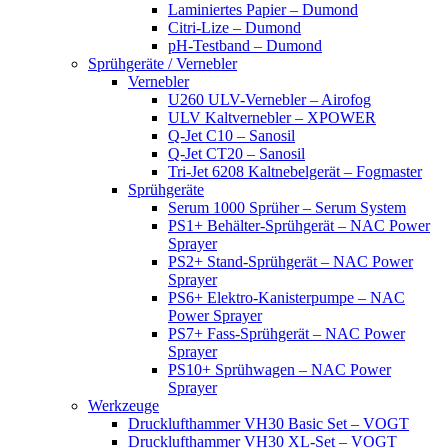
Laminiertes Papier – Dumond
Citri-Lize – Dumond
pH-Testband – Dumond
Sprühgeräte / Vernebler
Vernebler
U260 ULV-Vernebler – Airofog
ULV Kaltvernebler – XPOWER
Q-Jet C10 – Sanosil
Q-Jet CT20 – Sanosil
Tri-Jet 6208 Kaltnebelgerät – Fogmaster
Sprühgeräte
Serum 1000 Sprüher – Serum System
PS1+ Behälter-Sprühgerät – NAC Power
Sprayer
PS2+ Stand-Sprühgerät – NAC Power
Sprayer
PS6+ Elektro-Kanisterpumpe – NAC
Power Sprayer
PS7+ Fass-Sprühgerät – NAC Power
Sprayer
PS10+ Sprühwagen – NAC Power
Sprayer
Werkzeuge
Drucklufthammer VH30 Basic Set – VOGT
Drucklufthammer VH30 XL-Set – VOGT