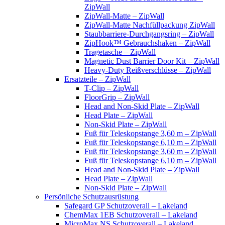
ZipWall
ZipWall-Matte – ZipWall
ZipWall-Matte Nachfüllpackung ZipWall
Staubbarriere-Durchgangsring – ZipWall
ZipHook™ Gebrauchshaken – ZipWall
Tragetasche – ZipWall
Magnetic Dust Barrier Door Kit – ZipWall
Heavy-Duty Reißverschlüsse – ZipWall
Ersatzteile – ZipWall
T-Clip – ZipWall
FloorGrip – ZipWall
Head and Non-Skid Plate – ZipWall
Head Plate – ZipWall
Non-Skid Plate – ZipWall
Fuß für Teleskopstange 3,60 m – ZipWall
Fuß für Teleskopstange 6,10 m – ZipWall
Fuß für Teleskopstange 3,60 m – ZipWall
Fuß für Teleskopstange 6,10 m – ZipWall
Head and Non-Skid Plate – ZipWall
Head Plate – ZipWall
Non-Skid Plate – ZipWall
Persönliche Schutzausrüstung
Safegard GP Schutzoverall – Lakeland
ChemMax 1EB Schutzoverall – Lakeland
MicroMax NS Schutzoverall – Lakeland