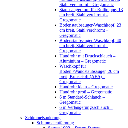
Stahl verchromt – Gregomatic
Staubsaugerkopf für Rolltreppe, 13
cm breit, Stahl verchromt –
Gregomatic
Bodenstaubsauger-Waschkopf, 23
cm breit, Stahl verchromt –
Gregomatic
Bodenstaubsauger-Waschkopf, 40
cm breit, Stahl verchromt –
Gregomatic
Handrohr mit Druckschlauch –
Aluminium – Gregomatic
Waschkopf für
Boden-/Wandstaubsauger, 26 cm
breit, Kunststoff (ABS) –
Gregomatic
Handrohr klein – Gregomatic
Handrohr groß – Gregomatic
6 m Standard-Schlauch –
Gregomatic
6 m Verlängerungsschlauch –
Gregomatic
Schimmelsanierung
Schimmelentfernung
Serum 1000 – Serum System