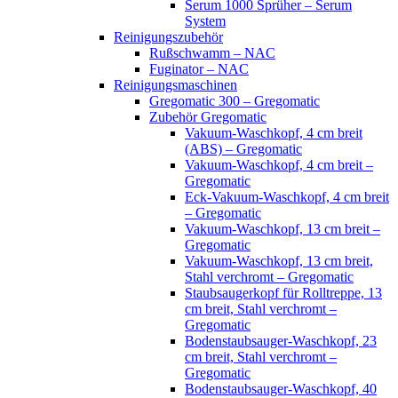
Serum 1000 Sprüher – Serum
System
Reinigungszubehör
Rußschwamm – NAC
Fuginator – NAC
Reinigungsmaschinen
Gregomatic 300 – Gregomatic
Zubehör Gregomatic
Vakuum-Waschkopf, 4 cm breit
(ABS) – Gregomatic
Vakuum-Waschkopf, 4 cm breit –
Gregomatic
Eck-Vakuum-Waschkopf, 4 cm breit
– Gregomatic
Vakuum-Waschkopf, 13 cm breit –
Gregomatic
Vakuum-Waschkopf, 13 cm breit,
Stahl verchromt – Gregomatic
Staubsaugerkopf für Rolltreppe, 13
cm breit, Stahl verchromt –
Gregomatic
Bodenstaubsauger-Waschkopf, 23
cm breit, Stahl verchromt –
Gregomatic
Bodenstaubsauger-Waschkopf, 40