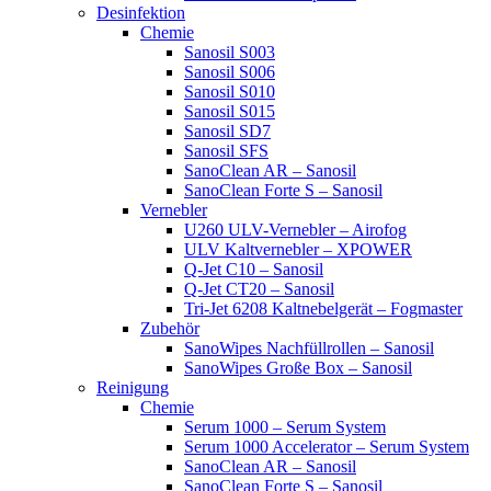
Desinfektion
Chemie
Sanosil S003
Sanosil S006
Sanosil S010
Sanosil S015
Sanosil SD7
Sanosil SFS
SanoClean AR – Sanosil
SanoClean Forte S – Sanosil
Vernebler
U260 ULV-Vernebler – Airofog
ULV Kaltvernebler – XPOWER
Q-Jet C10 – Sanosil
Q-Jet CT20 – Sanosil
Tri-Jet 6208 Kaltnebelgerät – Fogmaster
Zubehör
SanoWipes Nachfüllrollen – Sanosil
SanoWipes Große Box – Sanosil
Reinigung
Chemie
Serum 1000 – Serum System
Serum 1000 Accelerator – Serum System
SanoClean AR – Sanosil
SanoClean Forte S – Sanosil