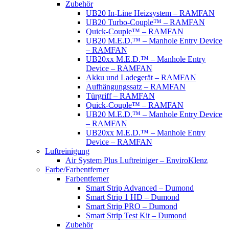
Zubehör
UB20 In-Line Heizsystem – RAMFAN
UB20 Turbo-Couple™ – RAMFAN
Quick-Couple™ – RAMFAN
UB20 M.E.D.™ – Manhole Entry Device
– RAMFAN
UB20xx M.E.D.™ – Manhole Entry
Device – RAMFAN
Akku und Ladegerät – RAMFAN
Aufhängungssatz – RAMFAN
Türgriff – RAMFAN
Quick-Couple™ – RAMFAN
UB20 M.E.D.™ – Manhole Entry Device
– RAMFAN
UB20xx M.E.D.™ – Manhole Entry
Device – RAMFAN
Luftreinigung
Air System Plus Luftreiniger – EnviroKlenz
Farbe/Farbentferner
Farbentferner
Smart Strip Advanced – Dumond
Smart Strip 1 HD – Dumond
Smart Strip PRO – Dumond
Smart Strip Test Kit – Dumond
Zubehör