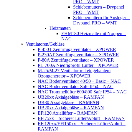
PRO – WMT
Schiebemuttern – Drypanel
PRO – WMT
Schiebemuttern für Ausleger –
Drypanel PRO – WMT
Heizmatten
EHM180 Heizmatte mit Noppen –
NAC
Ventilatoren/Gebläse
P-450T Zentrifugalventilator – XPOWER
P-230AT Zentrifugalventilator – XPOWER
P-80A Zentrifugalventilator – XPOWER
PL-700A Niedrigprofil-Lüfter – XPOWER
M-25/M-27 Ventilator mit eingebautem
Ozongenerator – XPOWER
NAC Bodenventilator 40/50 – Basic – NAC
NAC Bodenventilator Safe IP54 – NAC
NAC Trommellüfter 600/800 Safe IP54 – NAC
UB20xx Axialgebläse – RAMFAN
UB30 Axialgebläse – RAMFAN
UB20xx Axialgebläse – RAMFAN
EFi120 Axiallüfter – RAMFAN
EFi75xx – Sicherer Lüfter/Abluft – RAMFAN
EFi120xx/EFi150xx – Sicherer Lüfter/Abluft –
RAMFAN