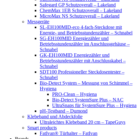
Safegard GP Schutzoverall – Lakeland
ChemMax 1EB Schutzoverall – Lakeland
MicroMax NS Schutzoverall – Lakeland
Messgeräte
SL-EH100MID-eco 4-fach-Steckdose mit
Energie- und Betriebsstundenzähler – Schnabel
SG-EH100MID Energiezähler und
Betriebsstundenzähler im Anschlussgehäuse –
Schnabel
GK-EH100MID Energiezähler und
Betriebsstundenzähler mit Anschlusskabel –
Schnabel
SDT100 Professioneller Steckdosentester –
Schnabel
Bio-Detect System – Messung von Schimmel –
Hygiena
PRO-Clean – Hygiena
Bio-Detect SystemSure Plus – NAC
UltraSnaps für SystemSure Plus – Hygiena
pH-Testband – Dumond
Klebeband und Abdeckfolie
Ultraleichtes Klebeband 20 cm – TapeGuys
Smart products
FatIvan® Türhalter – FatIvan
Brands