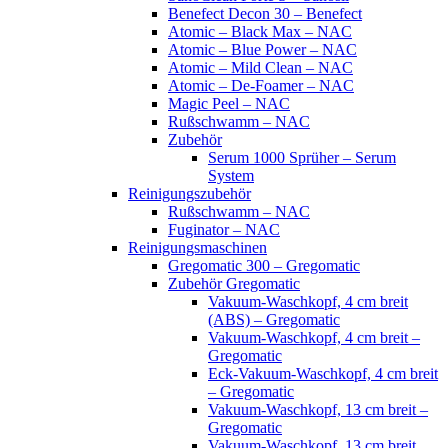
Benefect Decon 30 – Benefect
Atomic – Black Max – NAC
Atomic – Blue Power – NAC
Atomic – Mild Clean – NAC
Atomic – De-Foamer – NAC
Magic Peel – NAC
Rußschwamm – NAC
Zubehör
Serum 1000 Sprüher – Serum
System
Reinigungszubehör
Rußschwamm – NAC
Fuginator – NAC
Reinigungsmaschinen
Gregomatic 300 – Gregomatic
Zubehör Gregomatic
Vakuum-Waschkopf, 4 cm breit
(ABS) – Gregomatic
Vakuum-Waschkopf, 4 cm breit –
Gregomatic
Eck-Vakuum-Waschkopf, 4 cm breit
– Gregomatic
Vakuum-Waschkopf, 13 cm breit –
Gregomatic
Vakuum-Waschkopf, 13 cm breit,