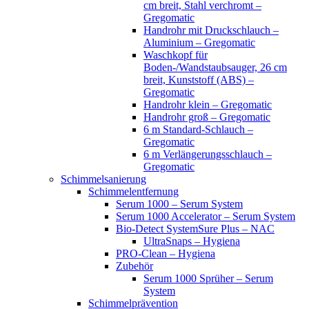
cm breit, Stahl verchromt –
Gregomatic
Handrohr mit Druckschlauch –
Aluminium – Gregomatic
Waschkopf für
Boden-/Wandstaubsauger, 26 cm
breit, Kunststoff (ABS) –
Gregomatic
Handrohr klein – Gregomatic
Handrohr groß – Gregomatic
6 m Standard-Schlauch –
Gregomatic
6 m Verlängerungsschlauch –
Gregomatic
Schimmelsanierung
Schimmelentfernung
Serum 1000 – Serum System
Serum 1000 Accelerator – Serum System
Bio-Detect SystemSure Plus – NAC
UltraSnaps – Hygiena
PRO-Clean – Hygiena
Zubehör
Serum 1000 Sprüher – Serum
System
Schimmelprävention