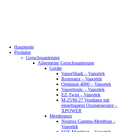
Zum
Inhalt
wechseln
Hauptseite
Produkte
Geruchssanierung
Allgemeine Geruchssanierung
Geräte
VaporShark – Vaportek
Restorator – Vaportek
Optimum 4000 – Vaportek
Vaportronic – Vaportek
EZ-Twist – Vaportek
M-25/M-27 Ventilator mit
eingebautem Ozongenerator –
XPOWER
Membranen
Neutrox Gamma-Membran –
Vaportek
SOS-Membran – Vaportek