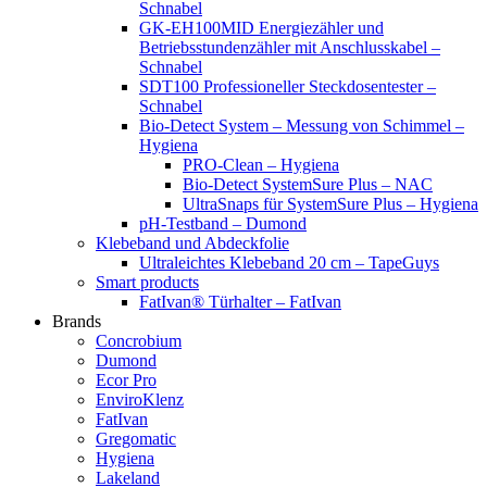
Schnabel
GK-EH100MID Energiezähler und
Betriebsstundenzähler mit Anschlusskabel –
Schnabel
SDT100 Professioneller Steckdosentester –
Schnabel
Bio-Detect System – Messung von Schimmel –
Hygiena
PRO-Clean – Hygiena
Bio-Detect SystemSure Plus – NAC
UltraSnaps für SystemSure Plus – Hygiena
pH-Testband – Dumond
Klebeband und Abdeckfolie
Ultraleichtes Klebeband 20 cm – TapeGuys
Smart products
FatIvan® Türhalter – FatIvan
Brands
Concrobium
Dumond
Ecor Pro
EnviroKlenz
FatIvan
Gregomatic
Hygiena
Lakeland