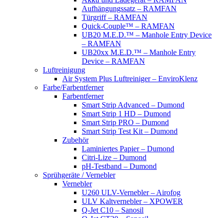
Aufhängungssatz – RAMFAN
Türgriff – RAMFAN
Quick-Couple™ – RAMFAN
UB20 M.E.D.™ – Manhole Entry Device
– RAMFAN
UB20xx M.E.D.™ – Manhole Entry
Device – RAMFAN
Luftreinigung
Air System Plus Luftreiniger – EnviroKlenz
Farbe/Farbentferner
Farbentferner
Smart Strip Advanced – Dumond
Smart Strip 1 HD – Dumond
Smart Strip PRO – Dumond
Smart Strip Test Kit – Dumond
Zubehör
Laminiertes Papier – Dumond
Citri-Lize – Dumond
pH-Testband – Dumond
Sprühgeräte / Vernebler
Vernebler
U260 ULV-Vernebler – Airofog
ULV Kaltvernebler – XPOWER
Q-Jet C10 – Sanosil