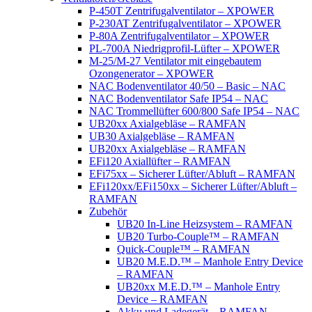
P-450T Zentrifugalventilator – XPOWER
P-230AT Zentrifugalventilator – XPOWER
P-80A Zentrifugalventilator – XPOWER
PL-700A Niedrigprofil-Lüfter – XPOWER
M-25/M-27 Ventilator mit eingebautem
Ozongenerator – XPOWER
NAC Bodenventilator 40/50 – Basic – NAC
NAC Bodenventilator Safe IP54 – NAC
NAC Trommellüfter 600/800 Safe IP54 – NAC
UB20xx Axialgebläse – RAMFAN
UB30 Axialgebläse – RAMFAN
UB20xx Axialgebläse – RAMFAN
EFi120 Axiallüfter – RAMFAN
EFi75xx – Sicherer Lüfter/Abluft – RAMFAN
EFi120xx/EFi150xx – Sicherer Lüfter/Abluft –
RAMFAN
Zubehör
UB20 In-Line Heizsystem – RAMFAN
UB20 Turbo-Couple™ – RAMFAN
Quick-Couple™ – RAMFAN
UB20 M.E.D.™ – Manhole Entry Device
– RAMFAN
UB20xx M.E.D.™ – Manhole Entry
Device – RAMFAN
Akku und Ladegerät – RAMFAN