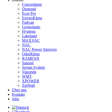
Concrobium
Dumond
Ecor Pro
EnviroKlenz
FatIvan
Gregomatic
Hygiena
Lakeland
MAXVAC
NAC
NAC Power Sprayers
OdorKlenz
RAMFAN
Sanosil
Serum System
Vaportek
WMT
XPOWER
ZipWall
Über uns
Kontakt
Jobs