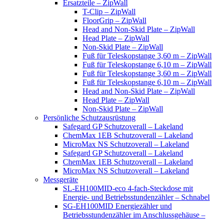
Ersatzteile – ZipWall
T-Clip – ZipWall
FloorGrip – ZipWall
Head and Non-Skid Plate – ZipWall
Head Plate – ZipWall
Non-Skid Plate – ZipWall
Fuß für Teleskopstange 3,60 m – ZipWall
Fuß für Teleskopstange 6,10 m – ZipWall
Fuß für Teleskopstange 3,60 m – ZipWall
Fuß für Teleskopstange 6,10 m – ZipWall
Head and Non-Skid Plate – ZipWall
Head Plate – ZipWall
Non-Skid Plate – ZipWall
Persönliche Schutzausrüstung
Safegard GP Schutzoverall – Lakeland
ChemMax 1EB Schutzoverall – Lakeland
MicroMax NS Schutzoverall – Lakeland
Safegard GP Schutzoverall – Lakeland
ChemMax 1EB Schutzoverall – Lakeland
MicroMax NS Schutzoverall – Lakeland
Messgeräte
SL-EH100MID-eco 4-fach-Steckdose mit
Energie- und Betriebsstundenzähler – Schnabel
SG-EH100MID Energiezähler und
Betriebsstundenzähler im Anschlussgehäuse –