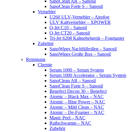
SanoClean AR – Sanosil
SanoClean Forte S – Sanosil
Vernebler
U260 ULV-Vernebler – Airofog
ULV Kaltvernebler – XPOWER
Q-Jet C10 – Sanosil
Q-Jet CT20 – Sanosil
Tri-Jet 6208 Kaltnebelgerät – Fogmaster
Zubehör
SanoWipes Nachfüllrollen – Sanosil
SanoWipes Große Box – Sanosil
Reinigung
Chemie
Serum 1000 – Serum System
Serum 1000 Accelerator – Serum System
SanoClean AR – Sanosil
SanoClean Forte S – Sanosil
Benefect Decon 30 – Benefect
Atomic – Black Max – NAC
Atomic – Blue Power – NAC
Atomic – Mild Clean – NAC
Atomic – De-Foamer – NAC
Magic Peel – NAC
Rußschwamm – NAC
Zubehör