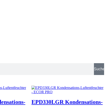
Suche
nsations-
EPD330LGR Kondensations-