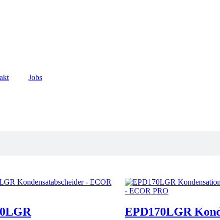
akt
Jobs
00LGR
EPD170LGR Konde