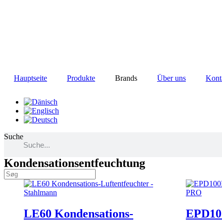
Zum
Inhalt
wechseln
Hauptseite
Produkte
Brands
Über uns
Kont
Suche
Kondensationsentfeuchtung
LE60 Kondensations-
EPD1