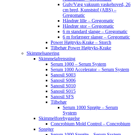
Gulv/Væg vakuum vaskehoved, 26
cm bred, Kunststof (ABS) –
Gregomatic
Håndrør lille – Gregomatic
Håndrør stor – Gregomatic
6 m standard slange – Gregomatic
6 m forlænger slange – Gregomatic
Power Højtryks-Krake – Storch
Tilbehør Power Højtryks-Krake
Skimmelsanering
Skimmelafrensning
Serum 1000 – Serum System
Serum 1000 Accelerator – Serum System
Sanosil S003
Sanosil S006
Sanosil S010
Sanosil S015
Sanosil SFS
Tilbehør
Serum 1000 Sprøjte – Serum
System
Skimmelforebyggelse
Concrobium Mold Control – Concrobium
Sprøjter
Serum 1000 Sprøjte – Serum System