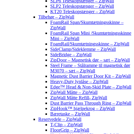
SLP6 Teleskopstænger – ZipWall
SLP2 Teleskopstænger – ZipWall
KT20 Teleskopstænger – ZipWall
Tilbehør – ZipWall
FoamRail Span/Skumtætningsskinne –
ZipWall
FoamRail Span Mini /Skumtætningsskinne
Mini – ZipWall
FoamRail/Skumtætningsskinne – ZipWall
SideClamp/Sideklemme – ZipWall
SideBridge – ZipWall
ZipDoor – Magnetisk dør – sæt – ZipWall
Steel Frame – Stålramme til magnetisk dør
M3070 – sæt – ZipWall
Magnetic Dust Barrier Door Kit – ZipWall
Heavy-Duty lynlåse – ZipWall
Edge™ Head & Non-Skid Plate – ZipWall
ZipWall Måtte – ZipWall
ZipWall Måtte Refill- ZipWall
Dust Barrier Pass Through Ring – ZipWall
ZipHook™ hjælpekrog – ZipWall
Bæretaske – ZipWall
Reservedele – ZipWall
T-Clip – ZipWall
FloorGrip – ZipWall