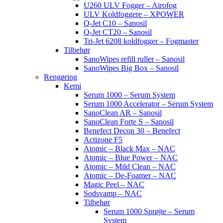
U260 ULV Fogger – Airofog
ULV Koldfoggere – XPOWER
Q-Jet C10 – Sanosil
Q-Jet CT20 – Sanosil
Tri-Jet 6208 koldfogger – Fogmaster
Tilbehør
SanoWipes refill ruller – Sanosil
SanoWipes Big Box – Sanosil
Rengøring
Kemi
Serum 1000 – Serum System
Serum 1000 Accelerator – Serum System
SanoClean AR – Sanosil
SanoClean Forte S – Sanosil
Benefect Decon 30 – Benefect
Actizone F5
Atomic – Black Max – NAC
Atomic – Blue Power – NAC
Atomic – Mild Clean – NAC
Atomic – De-Foamer – NAC
Magic Peel – NAC
Sodsvamp – NAC
Tilbehør
Serum 1000 Sprøjte – Serum
System