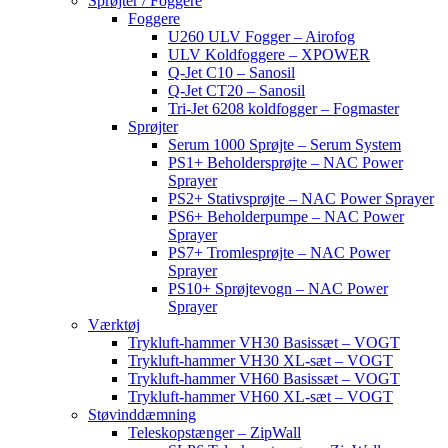
Sprøjter / Foggere
Foggere
U260 ULV Fogger – Airofog
ULV Koldfoggere – XPOWER
Q-Jet C10 – Sanosil
Q-Jet CT20 – Sanosil
Tri-Jet 6208 koldfogger – Fogmaster
Sprøjter
Serum 1000 Sprøjte – Serum System
PS1+ Beholdersprøjte – NAC Power
Sprayer
PS2+ Stativsprøjte – NAC Power Sprayer
PS6+ Beholderpumpe – NAC Power
Sprayer
PS7+ Tromlesprøjte – NAC Power
Sprayer
PS10+ Sprøjtevogn – NAC Power
Sprayer
Værktøj
Trykluft-hammer VH30 Basissæt – VOGT
Trykluft-hammer VH30 XL-sæt – VOGT
Trykluft-hammer VH60 Basissæt – VOGT
Trykluft-hammer VH60 XL-sæt – VOGT
Støvinddæmning
Teleskopstænger – ZipWall