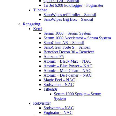
Q-Jet CT20 – Sanosil
Tri-Jet 6208 koldfogger – Fogmaster
Tilbehør
SanoWipes refill ruller – Sanosil
SanoWipes Big Box – Sanosil
Rengøring
Kemi
Serum 1000 – Serum System
Serum 1000 Accelerator – Serum System
SanoClean AR – Sanosil
SanoClean Forte S – Sanosil
Benefect Decon 30 – Benefect
Actizone F5
Atomic – Black Max – NAC
Atomic – Blue Power – NAC
Atomic – Mild Clean – NAC
Atomic – De-Foamer – NAC
Magic Peel – NAC
Sodsvamp – NAC
Tilbehør
Serum 1000 Sprøjte – Serum
System
Rekvisitter
Sodsvamp – NAC
Fuginator – NAC