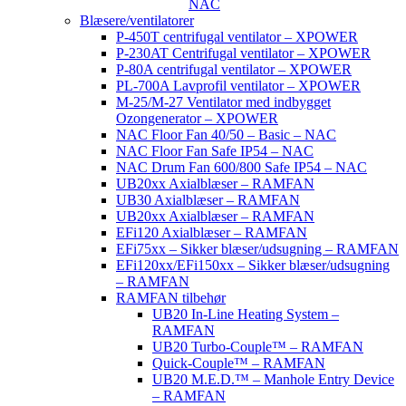
NAC
Blæsere/ventilatorer
P-450T centrifugal ventilator – XPOWER
P-230AT Centrifugal ventilator – XPOWER
P-80A centrifugal ventilator – XPOWER
PL-700A Lavprofil ventilator – XPOWER
M-25/M-27 Ventilator med indbygget
Ozongenerator – XPOWER
NAC Floor Fan 40/50 – Basic – NAC
NAC Floor Fan Safe IP54 – NAC
NAC Drum Fan 600/800 Safe IP54 – NAC
UB20xx Axialblæser – RAMFAN
UB30 Axialblæser – RAMFAN
UB20xx Axialblæser – RAMFAN
EFi120 Axialblæser – RAMFAN
EFi75xx – Sikker blæser/udsugning – RAMFAN
EFi120xx/EFi150xx – Sikker blæser/udsugning
– RAMFAN
RAMFAN tilbehør
UB20 In-Line Heating System –
RAMFAN
UB20 Turbo-Couple™ – RAMFAN
Quick-Couple™ – RAMFAN
UB20 M.E.D.™ – Manhole Entry Device
– RAMFAN