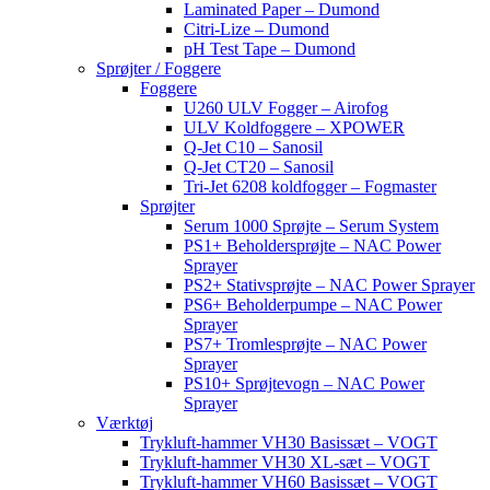
Laminated Paper – Dumond
Citri-Lize – Dumond
pH Test Tape – Dumond
Sprøjter / Foggere
Foggere
U260 ULV Fogger – Airofog
ULV Koldfoggere – XPOWER
Q-Jet C10 – Sanosil
Q-Jet CT20 – Sanosil
Tri-Jet 6208 koldfogger – Fogmaster
Sprøjter
Serum 1000 Sprøjte – Serum System
PS1+ Beholdersprøjte – NAC Power
Sprayer
PS2+ Stativsprøjte – NAC Power Sprayer
PS6+ Beholderpumpe – NAC Power
Sprayer
PS7+ Tromlesprøjte – NAC Power
Sprayer
PS10+ Sprøjtevogn – NAC Power
Sprayer
Værktøj
Trykluft-hammer VH30 Basissæt – VOGT
Trykluft-hammer VH30 XL-sæt – VOGT
Trykluft-hammer VH60 Basissæt – VOGT