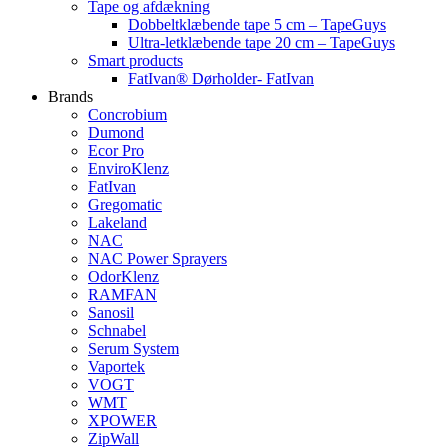
Tape og afdækning
Dobbeltklæbende tape 5 cm – TapeGuys
Ultra-letklæbende tape 20 cm – TapeGuys
Smart products
FatIvan® Dørholder- FatIvan
Brands
Concrobium
Dumond
Ecor Pro
EnviroKlenz
FatIvan
Gregomatic
Lakeland
NAC
NAC Power Sprayers
OdorKlenz
RAMFAN
Sanosil
Schnabel
Serum System
Vaportek
VOGT
WMT
XPOWER
ZipWall