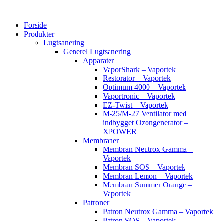
Videre
til
Forside
indhold
Produkter
Lugtsanering
Generel Lugtsanering
Apparater
VaporShark – Vaportek
Restorator – Vaportek
Optimum 4000 – Vaportek
Vaportronic – Vaportek
EZ-Twist – Vaportek
M-25/M-27 Ventilator med
indbygget Ozongenerator –
XPOWER
Membraner
Membran Neutrox Gamma –
Vaportek
Membran SOS – Vaportek
Membran Lemon – Vaportek
Membran Summer Orange –
Vaportek
Patroner
Patron Neutrox Gamma – Vaportek
Patron SOS – Vaportek