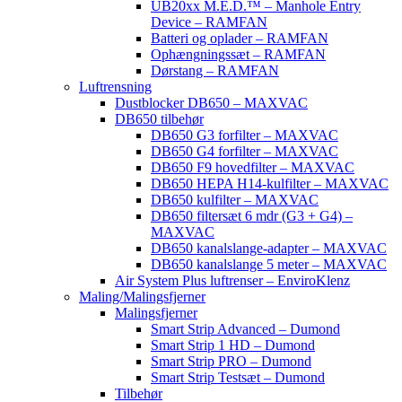
UB20xx M.E.D.™ – Manhole Entry
Device – RAMFAN
Batteri og oplader – RAMFAN
Ophængningssæt – RAMFAN
Dørstang – RAMFAN
Luftrensning
Dustblocker DB650 – MAXVAC
DB650 tilbehør
DB650 G3 forfilter – MAXVAC
DB650 G4 forfilter – MAXVAC
DB650 F9 hovedfilter – MAXVAC
DB650 HEPA H14-kulfilter – MAXVAC
DB650 kulfilter – MAXVAC
DB650 filtersæt 6 mdr (G3 + G4) –
MAXVAC
DB650 kanalslange-adapter – MAXVAC
DB650 kanalslange 5 meter – MAXVAC
Air System Plus luftrenser – EnviroKlenz
Maling/Malingsfjerner
Malingsfjerner
Smart Strip Advanced – Dumond
Smart Strip 1 HD – Dumond
Smart Strip PRO – Dumond
Smart Strip Testsæt – Dumond
Tilbehør