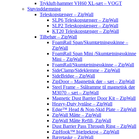
Trykluft-hammer VH60 XL-sæt – VOGT
Støvinddæmning
Teleskopstænger – ZipWall
SLP6 Teleskopstænger – ZipWall
SLP2 Teleskopstænger – ZipWall
KT20 Teleskopstænger – ZipWall
Tilbehør – ZipWall
FoamRail Span/Skumtætningsskinne –
ZipWall
FoamRail Span Mini /Skumtætningsskinne
Mini – ZipWall
FoamRail/Skumtætningsskinne – ZipWall
SideClamp/Sideklemme – ZipWall
SideBridge – ZipWall
ZipDoor – Magnetisk dør – sæt – ZipWall
Steel Frame – Stålramme til magnetisk dør
M3070 – sæt – ZipWall
Magnetic Dust Barrier Door Kit – ZipWall
Heavy-Duty lynlåse – ZipWall
Edge™ Head & Non-Skid Plate – ZipWall
ZipWall Måtte – ZipWall
ZipWall Måtte Refill- ZipWall
Dust Barrier Pass Through Ring – ZipWall
ZipHook™ hjælpekrog – ZipWall
Bæretaske – ZipWall