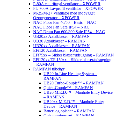
P-80A centrifugal ventilator – XPOWER
PL-700A Lavprofil ventilator – XPOWER
M-25/M-27 Ventilator med indbygget
Ozongenerator – XPOWER
NAC Floor Fan 40/50 – Basic – NAC
NAC Floor Fan Safe IP54 – NAC
NAC Drum Fan 600/800 Safe IP54 – NAC
UB20xx Axialblæser – RAMFAN
UB30 Axialblæser – RAMFAN
UB20xx Axialblæser – RAMFAN
EFi120 Axialblæser – RAMFAN
EFi75xx – Sikker blæser/udsugning – RAMFAN
EFi120xx/EFi150xx – Sikker blæser/udsugning
– RAMFAN
RAMFAN tilbehør
UB20 In-Line Heating System –
RAMFAN
UB20 Turbo-Couple™ – RAMFAN
Quick-Couple™ – RAMFAN
UB20 M.E.D.™ – Manhole Entry Device
– RAMFAN
UB20xx M.E.D.™ – Manhole Entry
Device – RAMFAN
Batteri og oplader – RAMFAN
Ophængningssæt – RAMFAN