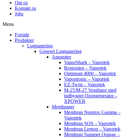
Om os
Kontakt os
Jobs
Menu
Forside
Produkter
Lugtsanering
Generel Lugtsanering
Apparater
VaporShark – Vaportek
Restorator – Vaportek
Optimum 4000 – Vaportek
Vaportronic – Vaportek
EZ-Twist – Vaportek
M-25/M-27 Ventilator med
indbygget Ozongenerator –
XPOWER
Membraner
Membran Neutrox Gamma –
Vaportek
Membran SOS – Vaportek
Membran Lemon – Vaportek
Membran Summer Orange –