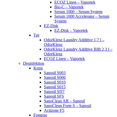
ECOZ Linen – Vaportek
Bio-C – Vaportek
Serum 1000 – Serum System
Serum 1000 Accelerator – Serum
System
EZ-Disk
EZ-Disk – Vaportek
Tøj
OdorKlenz Laundry Additive 1,7 l –
OdorKlenz
OdorKlenz Laundry Additive BIB 2,3 l –
OdorKlenz
ECOZ Linen – Vaportek
Desinfektion
Kemi
Sanosil S003
Sanosil S006
Sanosil S010
Sanosil S015
Sanosil SD7
Sanosil SFS
SanoClean AR – Sanosil
SanoClean Forte S – Sanosil
Actizone F5
Foggere