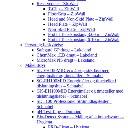
Reservedele – ZipWall
T-Clip – ZipWall
FloorGrip – ZipWall
Head and Non-Skid Plate – ZipWall
Head Plate – ZipWall
Non-Skid Plate – ZipWall
Fod til Teleskopstang 3,60 m – ZipWall
Fod til Teleskopstang 6,10 m – ZipWall
Personlig beskyttelse
Safegard GP dragt – Lakeland
ChemMax 1EB dragt – Lakeland
MicroMax NS dragt – Lakeland
Måleudstyr
SL-EH100MID-eco 4-vejs stikdåse med
energimåler og timetæller – Schnabel
SG-EH100MID Energimåler og timetæller i
tilslutningshus – Schnabel
GK-EH100MID Energimåler og timetæller med
tilslutningskabel – Schnabel
SDT100 Professionel Strømudtagstester –
Schnabel
pH Test Tape – Dumond
Bio-Detect System – Måling af skimmelsvamp –
Hygiena
PRO-Clean – Hygiena