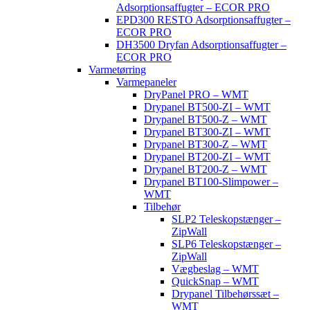
Adsorptionsaffugter – ECOR PRO
EPD300 RESTO Adsorptionsaffugter –
ECOR PRO
DH3500 Dryfan Adsorptionsaffugter –
ECOR PRO
Varmetørring
Varmepaneler
DryPanel PRO – WMT
Drypanel BT500-ZI – WMT
Drypanel BT500-Z – WMT
Drypanel BT300-ZI – WMT
Drypanel BT300-Z – WMT
Drypanel BT200-ZI – WMT
Drypanel BT200-Z – WMT
Drypanel BT100-Slimpower –
WMT
Tilbehør
SLP2 Teleskopstænger –
ZipWall
SLP6 Teleskopstænger –
ZipWall
Vægbeslag – WMT
QuickSnap – WMT
Drypanel Tilbehørssæt –
WMT