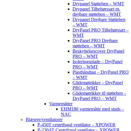
Drypanel Støtteben – WMT
Drypanel Tilbehørssæt m.
drejbare støtteben – WMT
Drypanel Drejbare Støtteben
– WMT
DryPanel PRO Tilbehørssæt –
WMT
DryPanel PRO Drejbare
støtteben – WMT
Beskyttelsescover DryPanel
PRO – WMT
Isoleringsplade – DryPanel
PRO – WMT
Plasthåndtag – DryPanel PRO
– WMT
Glidemøtrikker – DryPanel
PRO – WMT
Glidemøtrikker til støtteben –
DryPanel PRO – WMT
Varmemåtter
EHM180 varmemåtte med studs –
NAC
Blæsere/ventilatorer
P-450T centrifugal ventilator – XPOWER
P-230AT Centrifugal ventilator – XPOWER