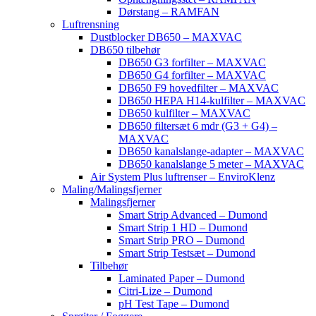
Dørstang – RAMFAN
Luftrensning
Dustblocker DB650 – MAXVAC
DB650 tilbehør
DB650 G3 forfilter – MAXVAC
DB650 G4 forfilter – MAXVAC
DB650 F9 hovedfilter – MAXVAC
DB650 HEPA H14-kulfilter – MAXVAC
DB650 kulfilter – MAXVAC
DB650 filtersæt 6 mdr (G3 + G4) –
MAXVAC
DB650 kanalslange-adapter – MAXVAC
DB650 kanalslange 5 meter – MAXVAC
Air System Plus luftrenser – EnviroKlenz
Maling/Malingsfjerner
Malingsfjerner
Smart Strip Advanced – Dumond
Smart Strip 1 HD – Dumond
Smart Strip PRO – Dumond
Smart Strip Testsæt – Dumond
Tilbehør
Laminated Paper – Dumond
Citri-Lize – Dumond
pH Test Tape – Dumond