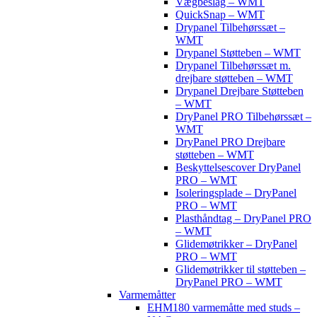
Vægbeslag – WMT
QuickSnap – WMT
Drypanel Tilbehørssæt –
WMT
Drypanel Støtteben – WMT
Drypanel Tilbehørssæt m.
drejbare støtteben – WMT
Drypanel Drejbare Støtteben
– WMT
DryPanel PRO Tilbehørssæt –
WMT
DryPanel PRO Drejbare
støtteben – WMT
Beskyttelsescover DryPanel
PRO – WMT
Isoleringsplade – DryPanel
PRO – WMT
Plasthåndtag – DryPanel PRO
– WMT
Glidemøtrikker – DryPanel
PRO – WMT
Glidemøtrikker til støtteben –
DryPanel PRO – WMT
Varmemåtter
EHM180 varmemåtte med studs –