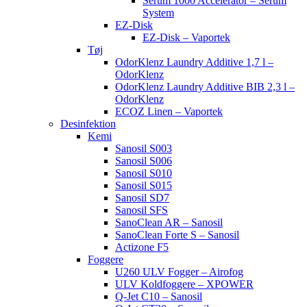
Serum 1000 Accelerator – Serum
System
EZ-Disk
EZ-Disk – Vaportek
Tøj
OdorKlenz Laundry Additive 1,7 l –
OdorKlenz
OdorKlenz Laundry Additive BIB 2,3 l –
OdorKlenz
ECOZ Linen – Vaportek
Desinfektion
Kemi
Sanosil S003
Sanosil S006
Sanosil S010
Sanosil S015
Sanosil SD7
Sanosil SFS
SanoClean AR – Sanosil
SanoClean Forte S – Sanosil
Actizone F5
Foggere
U260 ULV Fogger – Airofog
ULV Koldfoggere – XPOWER
Q-Jet C10 – Sanosil