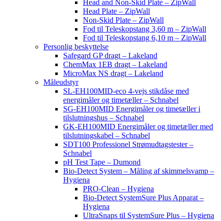
Head and Non-Skid Plate – ZipWall
Head Plate – ZipWall
Non-Skid Plate – ZipWall
Fod til Teleskopstang 3,60 m – ZipWall
Fod til Teleskopstang 6,10 m – ZipWall
Personlig beskyttelse
Safegard GP dragt – Lakeland
ChemMax 1EB dragt – Lakeland
MicroMax NS dragt – Lakeland
Måleudstyr
SL-EH100MID-eco 4-vejs stikdåse med
energimåler og timetæller – Schnabel
SG-EH100MID Energimåler og timetæller i
tilslutningshus – Schnabel
GK-EH100MID Energimåler og timetæller med
tilslutningskabel – Schnabel
SDT100 Professionel Strømudtagstester –
Schnabel
pH Test Tape – Dumond
Bio-Detect System – Måling af skimmelsvamp –
Hygiena
PRO-Clean – Hygiena
Bio-Detect SystemSure Plus Apparat –
Hygiena
UltraSnaps til SystemSure Plus – Hygiena