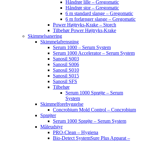
Håndrør lille – Gregomatic
Håndrør stor – Gregomatic
6 m standard slange – Gregomatic
6 m forlænger slange – Gregomatic
Power Højtryks-Krake – Storch
Tilbehør Power Højtryks-Krake
Skimmelsanering
Skimmelafrensning
Serum 1000 – Serum System
Serum 1000 Accelerator – Serum System
Sanosil S003
Sanosil S006
Sanosil S010
Sanosil S015
Sanosil SFS
Tilbehør
Serum 1000 Sprøjte – Serum
System
Skimmelforebyggelse
Concrobium Mold Control – Concrobium
Sprøjter
Serum 1000 Sprøjte – Serum System
Måleudstyr
PRO-Clean – Hygiena
Bio-Detect SystemSure Plus Apparat –