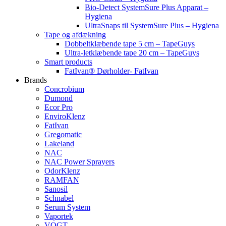
Bio-Detect SystemSure Plus Apparat –
Hygiena
UltraSnaps til SystemSure Plus – Hygiena
Tape og afdækning
Dobbeltklæbende tape 5 cm – TapeGuys
Ultra-letklæbende tape 20 cm – TapeGuys
Smart products
FatIvan® Dørholder- FatIvan
Brands
Concrobium
Dumond
Ecor Pro
EnviroKlenz
FatIvan
Gregomatic
Lakeland
NAC
NAC Power Sprayers
OdorKlenz
RAMFAN
Sanosil
Schnabel
Serum System
Vaportek
VOGT