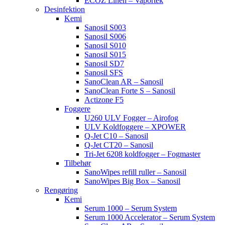
ECOZ Linen – Vaportek
Desinfektion
Kemi
Sanosil S003
Sanosil S006
Sanosil S010
Sanosil S015
Sanosil SD7
Sanosil SFS
SanoClean AR – Sanosil
SanoClean Forte S – Sanosil
Actizone F5
Foggere
U260 ULV Fogger – Airofog
ULV Koldfoggere – XPOWER
Q-Jet C10 – Sanosil
Q-Jet CT20 – Sanosil
Tri-Jet 6208 koldfogger – Fogmaster
Tilbehør
SanoWipes refill ruller – Sanosil
SanoWipes Big Box – Sanosil
Rengøring
Kemi
Serum 1000 – Serum System
Serum 1000 Accelerator – Serum System