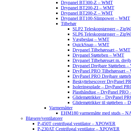
Drypanel BT300-Z – WMT
Drypanel BT200-ZI – WMT
Drypanel BT200-Z – WMT
Drypanel BT100-Slimpower – WMT
Tilbehør
SLP2 Teleskopstænger – ZipWa
SLP6 Teleskopstænger – ZipWa
Vægbeslag – WMT
QuickSnap – WMT
Drypanel Tilbehørssæt – WMT
Drypanel Støtteben – WMT
Drypanel Tilbehørssæt m. drej
Drypanel Drejbare Støtteben
DryPanel PRO Tilbehørssæt 
DryPanel PRO Drejbare støtt
Beskyttelsescover DryPanel
Isoleringsplade – DryPanel 
Plasthåndtag – DryPanel PR
Glidemøtrikker – DryPanel 
Glidemøtrikker til støtteben
Varmemåtter
EHM180 varmemåtte med studs – N
Blæsere/ventilatorer
P-450T centrifugal ventilator – XPOWER
P-230AT Centrifugal ventilator – XPOWER