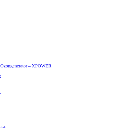
et Ozongenerator – XPOWER
k
k
tek