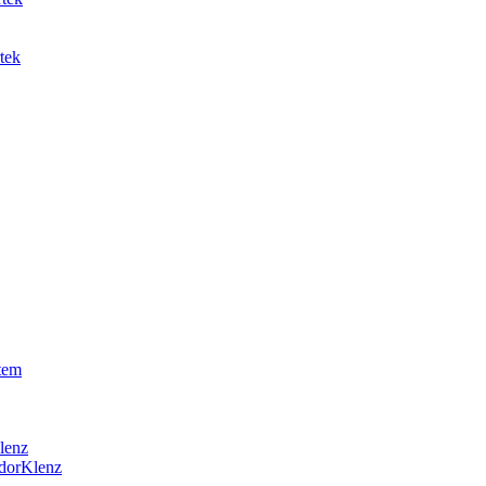
tek
tem
lenz
OdorKlenz