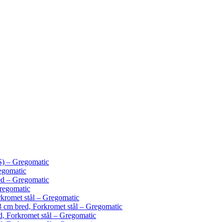
) – Gregomatic
egomatic
ed – Gregomatic
regomatic
kromet stål – Gregomatic
3 cm bred, Forkromet stål – Gregomatic
, Forkromet stål – Gregomatic