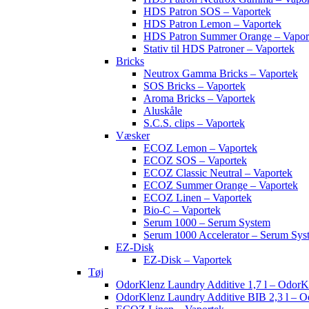
HDS Patron SOS – Vaportek
HDS Patron Lemon – Vaportek
HDS Patron Summer Orange – Vapor
Stativ til HDS Patroner – Vaportek
Bricks
Neutrox Gamma Bricks – Vaportek
SOS Bricks – Vaportek
Aroma Bricks – Vaportek
Aluskåle
S.C.S. clips – Vaportek
Væsker
ECOZ Lemon – Vaportek
ECOZ SOS – Vaportek
ECOZ Classic Neutral – Vaportek
ECOZ Summer Orange – Vaportek
ECOZ Linen – Vaportek
Bio-C – Vaportek
Serum 1000 – Serum System
Serum 1000 Accelerator – Serum Sys
EZ-Disk
EZ-Disk – Vaportek
Tøj
OdorKlenz Laundry Additive 1,7 l – OdorK
OdorKlenz Laundry Additive BIB 2,3 l – 