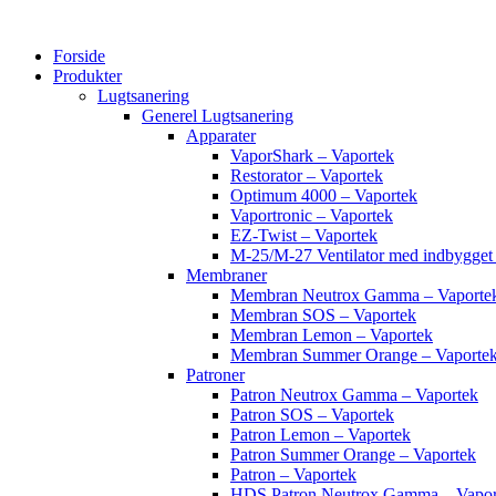
Videre
til
Forside
indhold
Produkter
Lugtsanering
Generel Lugtsanering
Apparater
VaporShark – Vaportek
Restorator – Vaportek
Optimum 4000 – Vaportek
Vaportronic – Vaportek
EZ-Twist – Vaportek
M-25/M-27 Ventilator med indbygg
Membraner
Membran Neutrox Gamma – Vaporte
Membran SOS – Vaportek
Membran Lemon – Vaportek
Membran Summer Orange – Vaporte
Patroner
Patron Neutrox Gamma – Vaportek
Patron SOS – Vaportek
Patron Lemon – Vaportek
Patron Summer Orange – Vaportek
Patron – Vaportek
HDS Patron Neutrox Gamma – Vapor