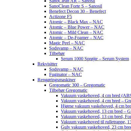
SanoClean AR – Sanosil
SanoClean Forte S – Sanosil
Benefect Decon 30 – Benefect
Actizone F5
Atomic – Black Max – NAC
Atomic – Blue Power – NAC
Atomic – Mild Clean – NAC
Atomic – De-Foamer – NAC
Magic Peel – NAC
Sodsvamp – NAC
Tilbehør
Serum 1000 Sprøjte – Serum System
Rekvisitter
Sodsvamp – NAC
Fuginator – NAC
Rengøringsmaskiner
Gregomatic 300 – Gregomatic
Tilbehør Gregomatic
Vakuum vaskehoved, 4 cm bred (ABS
Vakuum vaskehoved, 4 cm bred – Gr
Hjørne vakuum vaskehoved, 4 cm br
Vakuum vaskehoved, 13 cm bred – G
Vakuum vaskehoved, 13 cm bred, For
Vakuum vaskehoved til rulletrappe, 1
Gulv vakuum vaskehoved, 23 cm bred