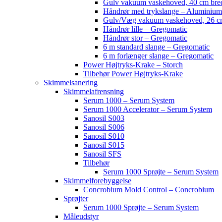
Gulv vakuum vaskehoved, 40 cm bred
Håndrør med trykslange – Aluminium
Gulv/Væg vakuum vaskehoved, 26 cm
Håndrør lille – Gregomatic
Håndrør stor – Gregomatic
6 m standard slange – Gregomatic
6 m forlænger slange – Gregomatic
Power Højtryks-Krake – Storch
Tilbehør Power Højtryks-Krake
Skimmelsanering
Skimmelafrensning
Serum 1000 – Serum System
Serum 1000 Accelerator – Serum System
Sanosil S003
Sanosil S006
Sanosil S010
Sanosil S015
Sanosil SFS
Tilbehør
Serum 1000 Sprøjte – Serum System
Skimmelforebyggelse
Concrobium Mold Control – Concrobium
Sprøjter
Serum 1000 Sprøjte – Serum System
Måleudstyr