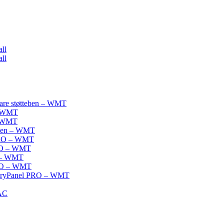
ll
ll
bare støtteben – WMT
 – WMT
– WMT
eben – WMT
 PRO – WMT
PRO – WMT
O – WMT
PRO – WMT
 – DryPanel PRO – WMT
AC