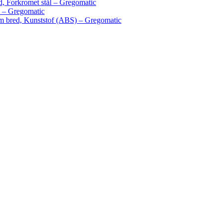
, Forkromet stål – Gregomatic
 – Gregomatic
 bred, Kunststof (ABS) – Gregomatic