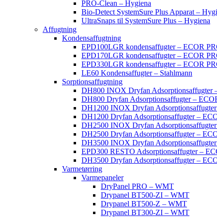
PRO-Clean – Hygiena
Bio-Detect SystemSure Plus Apparat – Hyg
UltraSnaps til SystemSure Plus – Hygiena
Affugtning
Kondensaffugtning
EPD100LGR kondensaffugter – ECOR P
EPD170LGR kondensaffugter – ECOR P
EPD330LGR kondensaffugter – ECOR P
LE60 Kondensaffugter – Stahlmann
Sorptionsaffugtning
DH800 INOX Dryfan Adsorptionsaffugte
DH800 Dryfan Adsorptionsaffugter – EC
DH1200 INOX Dryfan Adsorptionsaffugt
DH1200 Dryfan Adsorptionsaffugter – E
DH2500 INOX Dryfan Adsorptionsaffugt
DH2500 Dryfan Adsorptionsaffugter – E
DH3500 INOX Dryfan Adsorptionsaffugt
EPD300 RESTO Adsorptionsaffugter – 
DH3500 Dryfan Adsorptionsaffugter – E
Varmetørring
Varmepaneler
DryPanel PRO – WMT
Drypanel BT500-ZI – WMT
Drypanel BT500-Z – WMT
Drypanel BT300-ZI – WMT