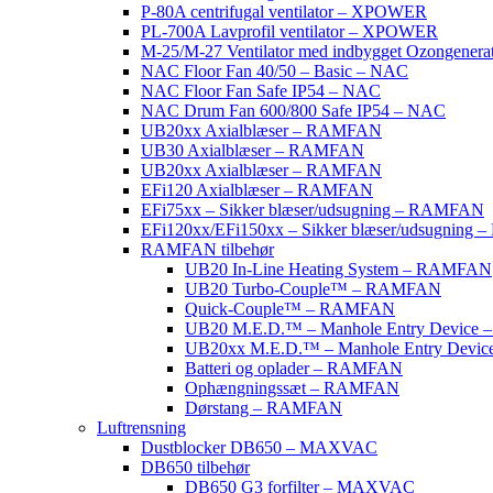
P-80A centrifugal ventilator – XPOWER
PL-700A Lavprofil ventilator – XPOWER
M-25/M-27 Ventilator med indbygget Ozongene
NAC Floor Fan 40/50 – Basic – NAC
NAC Floor Fan Safe IP54 – NAC
NAC Drum Fan 600/800 Safe IP54 – NAC
UB20xx Axialblæser – RAMFAN
UB30 Axialblæser – RAMFAN
UB20xx Axialblæser – RAMFAN
EFi120 Axialblæser – RAMFAN
EFi75xx – Sikker blæser/udsugning – RAMFAN
EFi120xx/EFi150xx – Sikker blæser/udsugnin
RAMFAN tilbehør
UB20 In-Line Heating System – RAMFAN
UB20 Turbo-Couple™ – RAMFAN
Quick-Couple™ – RAMFAN
UB20 M.E.D.™ – Manhole Entry Device
UB20xx M.E.D.™ – Manhole Entry Devi
Batteri og oplader – RAMFAN
Ophængningssæt – RAMFAN
Dørstang – RAMFAN
Luftrensning
Dustblocker DB650 – MAXVAC
DB650 tilbehør
DB650 G3 forfilter – MAXVAC