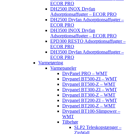
ECOR PRO
DH2500 INOX Dryfan
Adsorptionsaffugter – ECOR PRO
DH2500 Dryfan Adsorptionsaffugter –
ECOR PRO
DH3500 INOX Dryfan
Adsorptionsaffugter – ECOR PRO
EPD300 RESTO Adsorptionsaffugter –
ECOR PRO
DH3500 Dryfan Adsorptionsaffugter –
ECOR PRO
Varmetørring
Varmepaneler
DryPanel PRO – WMT
Drypanel BT500-ZI – WMT
Drypanel BT500-Z – WMT
Drypanel BT300-ZI – WMT
Drypanel BT300-Z – WMT
Drypanel BT200-ZI – WMT
Drypanel BT200-Z – WMT
Drypanel BT100-Slimpower –
WMT
Tilbehør
SLP2 Teleskopstænger –
ZipWall