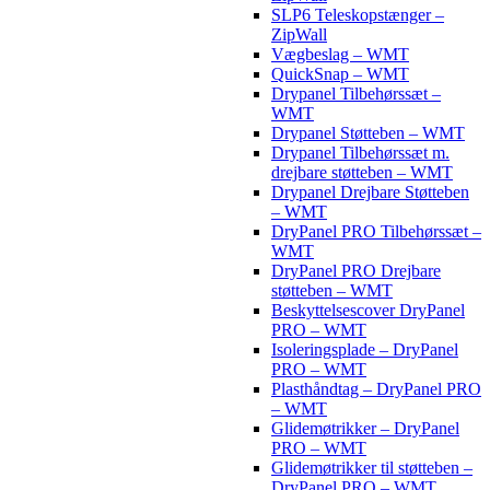
SLP6 Teleskopstænger –
ZipWall
Vægbeslag – WMT
QuickSnap – WMT
Drypanel Tilbehørssæt –
WMT
Drypanel Støtteben – WMT
Drypanel Tilbehørssæt m.
drejbare støtteben – WMT
Drypanel Drejbare Støtteben
– WMT
DryPanel PRO Tilbehørssæt –
WMT
DryPanel PRO Drejbare
støtteben – WMT
Beskyttelsescover DryPanel
PRO – WMT
Isoleringsplade – DryPanel
PRO – WMT
Plasthåndtag – DryPanel PRO
– WMT
Glidemøtrikker – DryPanel
PRO – WMT
Glidemøtrikker til støtteben –
DryPanel PRO – WMT