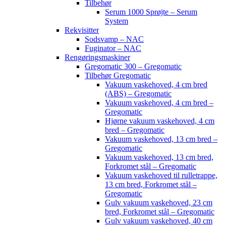
Tilbehør
Serum 1000 Sprøjte – Serum
System
Rekvisitter
Sodsvamp – NAC
Fuginator – NAC
Rengøringsmaskiner
Gregomatic 300 – Gregomatic
Tilbehør Gregomatic
Vakuum vaskehoved, 4 cm bred
(ABS) – Gregomatic
Vakuum vaskehoved, 4 cm bred –
Gregomatic
Hjørne vakuum vaskehoved, 4 cm
bred – Gregomatic
Vakuum vaskehoved, 13 cm bred –
Gregomatic
Vakuum vaskehoved, 13 cm bred,
Forkromet stål – Gregomatic
Vakuum vaskehoved til rulletrappe,
13 cm bred, Forkromet stål –
Gregomatic
Gulv vakuum vaskehoved, 23 cm
bred, Forkromet stål – Gregomatic
Gulv vakuum vaskehoved, 40 cm