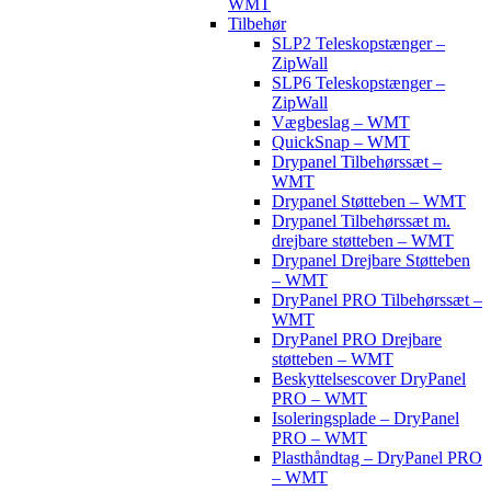
WMT
Tilbehør
SLP2 Teleskopstænger –
ZipWall
SLP6 Teleskopstænger –
ZipWall
Vægbeslag – WMT
QuickSnap – WMT
Drypanel Tilbehørssæt –
WMT
Drypanel Støtteben – WMT
Drypanel Tilbehørssæt m.
drejbare støtteben – WMT
Drypanel Drejbare Støtteben
– WMT
DryPanel PRO Tilbehørssæt –
WMT
DryPanel PRO Drejbare
støtteben – WMT
Beskyttelsescover DryPanel
PRO – WMT
Isoleringsplade – DryPanel
PRO – WMT
Plasthåndtag – DryPanel PRO
– WMT