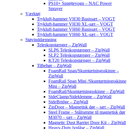
PS10+ Sprøjtevogn – NAC Power
Sprayer
Værktøj
Trykluft-hammer VH30 Basissæt – VOGT
Trykluft-hammer VH30 XL-sæt – VOGT
Trykluft-hammer VH60 Basissæt – VOGT
Trykluft-hammer VH60 XL-sæt – VOGT
Støvinddæmning
Teleskopstænger – ZipWall
SLP6 Teleskopstænger – ZipWall
SLP2 Teleskopstænger – ZipWall
KT20 Teleskopstænger – ZipWall
Tilbehør – ZipWall
FoamRail Span/Skumtætningsskinne –
ZipWall
FoamRail Span Mini /Skumtætningsskinne
Mini – ZipWall
FoamRail/Skumtætningsskinne – ZipWall
SideClamp/Sideklemme – ZipWall
SideBridge – ZipWall
ZipDoor – Magnetisk dør – sæt – ZipWall
Steel Frame – Stålramme til magnetisk dør
M3070 – sæt – ZipWall
Magnetic Dust Barrier Door Kit – ZipWall
Heavy-Duty lynlåse – ZipWall