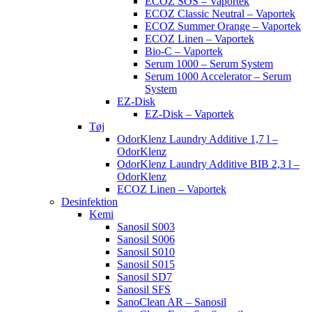
ECOZ SOS – Vaportek
ECOZ Classic Neutral – Vaportek
ECOZ Summer Orange – Vaportek
ECOZ Linen – Vaportek
Bio-C – Vaportek
Serum 1000 – Serum System
Serum 1000 Accelerator – Serum
System
EZ-Disk
EZ-Disk – Vaportek
Tøj
OdorKlenz Laundry Additive 1,7 l –
OdorKlenz
OdorKlenz Laundry Additive BIB 2,3 l –
OdorKlenz
ECOZ Linen – Vaportek
Desinfektion
Kemi
Sanosil S003
Sanosil S006
Sanosil S010
Sanosil S015
Sanosil SD7
Sanosil SFS
SanoClean AR – Sanosil