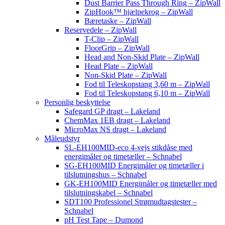
Dust Barrier Pass Through Ring – ZipWall
ZipHook™ hjælpekrog – ZipWall
Bæretaske – ZipWall
Reservedele – ZipWall
T-Clip – ZipWall
FloorGrip – ZipWall
Head and Non-Skid Plate – ZipWall
Head Plate – ZipWall
Non-Skid Plate – ZipWall
Fod til Teleskopstang 3,60 m – ZipWall
Fod til Teleskopstang 6,10 m – ZipWall
Personlig beskyttelse
Safegard GP dragt – Lakeland
ChemMax 1EB dragt – Lakeland
MicroMax NS dragt – Lakeland
Måleudstyr
SL-EH100MID-eco 4-vejs stikdåse med
energimåler og timetæller – Schnabel
SG-EH100MID Energimåler og timetæller i
tilslutningshus – Schnabel
GK-EH100MID Energimåler og timetæller med
tilslutningskabel – Schnabel
SDT100 Professionel Strømudtagstester –
Schnabel
pH Test Tape – Dumond