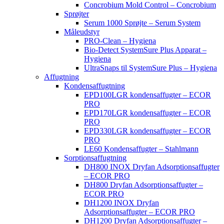
Concrobium Mold Control – Concrobium
Sprøjter
Serum 1000 Sprøjte – Serum System
Måleudstyr
PRO-Clean – Hygiena
Bio-Detect SystemSure Plus Apparat –
Hygiena
UltraSnaps til SystemSure Plus – Hygiena
Affugtning
Kondensaffugtning
EPD100LGR kondensaffugter – ECOR
PRO
EPD170LGR kondensaffugter – ECOR
PRO
EPD330LGR kondensaffugter – ECOR
PRO
LE60 Kondensaffugter – Stahlmann
Sorptionsaffugtning
DH800 INOX Dryfan Adsorptionsaffugter
– ECOR PRO
DH800 Dryfan Adsorptionsaffugter –
ECOR PRO
DH1200 INOX Dryfan
Adsorptionsaffugter – ECOR PRO
DH1200 Dryfan Adsorptionsaffugter –