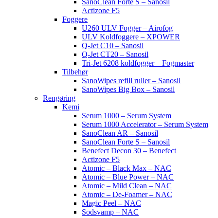
SanoClean Forte S – Sanosil
Actizone F5
Foggere
U260 ULV Fogger – Airofog
ULV Koldfoggere – XPOWER
Q-Jet C10 – Sanosil
Q-Jet CT20 – Sanosil
Tri-Jet 6208 koldfogger – Fogmaster
Tilbehør
SanoWipes refill ruller – Sanosil
SanoWipes Big Box – Sanosil
Rengøring
Kemi
Serum 1000 – Serum System
Serum 1000 Accelerator – Serum System
SanoClean AR – Sanosil
SanoClean Forte S – Sanosil
Benefect Decon 30 – Benefect
Actizone F5
Atomic – Black Max – NAC
Atomic – Blue Power – NAC
Atomic – Mild Clean – NAC
Atomic – De-Foamer – NAC
Magic Peel – NAC
Sodsvamp – NAC