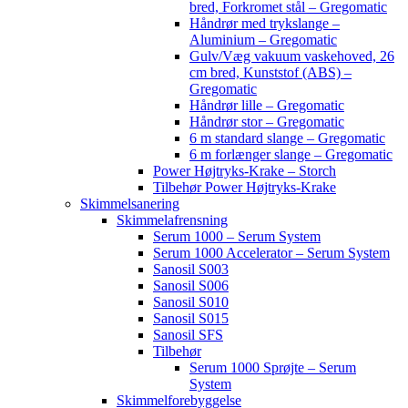
bred, Forkromet stål – Gregomatic
Håndrør med trykslange –
Aluminium – Gregomatic
Gulv/Væg vakuum vaskehoved, 26
cm bred, Kunststof (ABS) –
Gregomatic
Håndrør lille – Gregomatic
Håndrør stor – Gregomatic
6 m standard slange – Gregomatic
6 m forlænger slange – Gregomatic
Power Højtryks-Krake – Storch
Tilbehør Power Højtryks-Krake
Skimmelsanering
Skimmelafrensning
Serum 1000 – Serum System
Serum 1000 Accelerator – Serum System
Sanosil S003
Sanosil S006
Sanosil S010
Sanosil S015
Sanosil SFS
Tilbehør
Serum 1000 Sprøjte – Serum
System
Skimmelforebyggelse