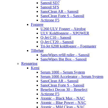
Sanosil SD7
Sanosil SFS
SanoClean AR – Sanosil
SanoClean Forte S – Sanosil
Actizone F5
Foggere
U260 ULV Fogger – Airofog
ULV Koldfoggere – XPOWER
Q-Jet C10 – Sanosil
Q-Jet CT20 – Sanosil
Tri-Jet 6208 koldfogger – Fogmaster
Tilbehør
SanoWipes refill ruller – Sanosil
SanoWipes Big Box – Sanosil
Rengøring
Kemi
Serum 1000 – Serum System
Serum 1000 Accelerator – Serum System
SanoClean AR – Sanosil
SanoClean Forte S – Sanosil
Benefect Decon 30 – Benefect
Actizone F5
Atomic – Black Max – NAC
Atomic – Blue Power – NAC
Atomic – Mild Clean – NAC