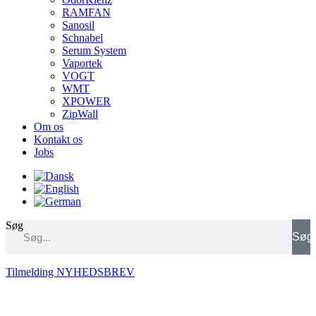
RAMFAN
Sanosil
Schnabel
Serum System
Vaportek
VOGT
WMT
XPOWER
ZipWall
Om os
Kontakt os
Jobs
Søg
Søg
Tilmelding NYHEDSBREV