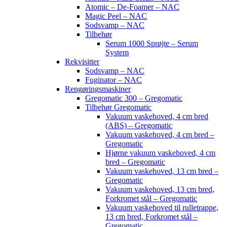
Atomic – De-Foamer – NAC
Magic Peel – NAC
Sodsvamp – NAC
Tilbehør
Serum 1000 Sprøjte – Serum
System
Rekvisitter
Sodsvamp – NAC
Fuginator – NAC
Rengøringsmaskiner
Gregomatic 300 – Gregomatic
Tilbehør Gregomatic
Vakuum vaskehoved, 4 cm bred
(ABS) – Gregomatic
Vakuum vaskehoved, 4 cm bred –
Gregomatic
Hjørne vakuum vaskehoved, 4 cm
bred – Gregomatic
Vakuum vaskehoved, 13 cm bred –
Gregomatic
Vakuum vaskehoved, 13 cm bred,
Forkromet stål – Gregomatic
Vakuum vaskehoved til rulletrappe,
13 cm bred, Forkromet stål –
Gregomatic