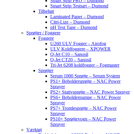
Smart Strip PRO – Dumond
Smart Strip Testsæt – Dumond
Tilbehør
Laminated Paper – Dumond
Citri-Lize – Dumond
pH Test Tape – Dumond
Sprøjter / Foggere
Foggere
U260 ULV Fogger – Airofog
ULV Koldfoggere – XPOWER
Q-Jet C10 – Sanosil
Q-Jet CT20 – Sanosil
Tri-Jet 6208 koldfogger – Fogmaster
Sprøjter
Serum 1000 Sprøjte – Serum System
PS1+ Beholdersprøjte – NAC Power
Sprayer
PS2+ Stativsprøjte – NAC Power Sprayer
PS6+ Beholderpumpe – NAC Power
Sprayer
PS7+ Tromlesprøjte – NAC Power
Sprayer
PS10+ Sprøjtevogn – NAC Power
Sprayer
Værktøj