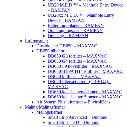
UB20 M.E.D.™ – Manhole Entry Device
– RAMFAN
UB20xx M.E.D.™ – Manhole Entry
Device – RAMFAN
Batteri og oplader – RAMFAN
Ophængningssæt – RAMFAN
Dørstang – RAMFAN
Luftrensning
Dustblocker DB650 – MAXVAC
DB650 tilbehør
DB650 G3 forfilter – MAXVAC
DB650 G4 forfilter – MAXVAC
DB650 F9 hovedfilter – MAXVAC
DB650 HEPA H14-kulfilter – MAXVAC
DB650 kulfilter – MAXVAC
DB650 filtersæt 6 mdr (G3 + G4) –
MAXVAC
DB650 kanalslange-adapter – MAXVAC
DB650 kanalslange 5 meter – MAXVAC
Air System Plus luftrenser – EnviroKlenz
Maling/Malingsfjerner
Malingsfjerner
Smart Strip Advanced – Dumond
Smart Strip 1 HD – Dumond