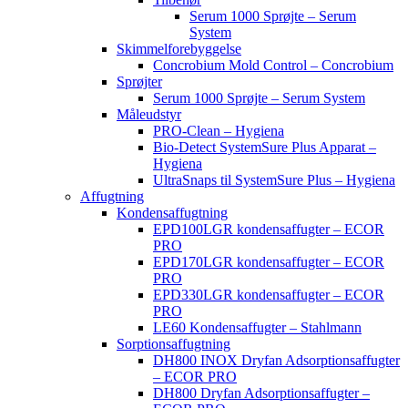
Serum 1000 Sprøjte – Serum
System
Skimmelforebyggelse
Concrobium Mold Control – Concrobium
Sprøjter
Serum 1000 Sprøjte – Serum System
Måleudstyr
PRO-Clean – Hygiena
Bio-Detect SystemSure Plus Apparat –
Hygiena
UltraSnaps til SystemSure Plus – Hygiena
Affugtning
Kondensaffugtning
EPD100LGR kondensaffugter – ECOR
PRO
EPD170LGR kondensaffugter – ECOR
PRO
EPD330LGR kondensaffugter – ECOR
PRO
LE60 Kondensaffugter – Stahlmann
Sorptionsaffugtning
DH800 INOX Dryfan Adsorptionsaffugter
– ECOR PRO
DH800 Dryfan Adsorptionsaffugter –