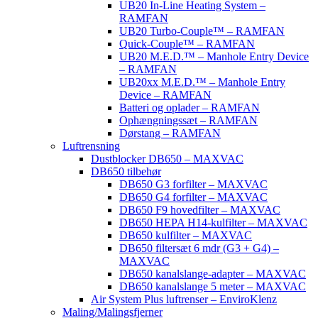
UB20 In-Line Heating System –
RAMFAN
UB20 Turbo-Couple™ – RAMFAN
Quick-Couple™ – RAMFAN
UB20 M.E.D.™ – Manhole Entry Device
– RAMFAN
UB20xx M.E.D.™ – Manhole Entry
Device – RAMFAN
Batteri og oplader – RAMFAN
Ophængningssæt – RAMFAN
Dørstang – RAMFAN
Luftrensning
Dustblocker DB650 – MAXVAC
DB650 tilbehør
DB650 G3 forfilter – MAXVAC
DB650 G4 forfilter – MAXVAC
DB650 F9 hovedfilter – MAXVAC
DB650 HEPA H14-kulfilter – MAXVAC
DB650 kulfilter – MAXVAC
DB650 filtersæt 6 mdr (G3 + G4) –
MAXVAC
DB650 kanalslange-adapter – MAXVAC
DB650 kanalslange 5 meter – MAXVAC
Air System Plus luftrenser – EnviroKlenz
Maling/Malingsfjerner