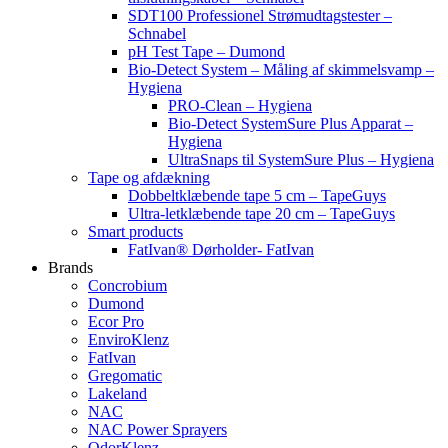
SDT100 Professionel Strømudtagstester –
Schnabel
pH Test Tape – Dumond
Bio-Detect System – Måling af skimmelsvamp –
Hygiena
PRO-Clean – Hygiena
Bio-Detect SystemSure Plus Apparat –
Hygiena
UltraSnaps til SystemSure Plus – Hygiena
Tape og afdækning
Dobbeltklæbende tape 5 cm – TapeGuys
Ultra-letklæbende tape 20 cm – TapeGuys
Smart products
FatIvan® Dørholder- FatIvan
Brands
Concrobium
Dumond
Ecor Pro
EnviroKlenz
FatIvan
Gregomatic
Lakeland
NAC
NAC Power Sprayers
OdorKlenz