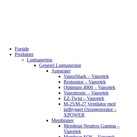
Videre
til
indhold
Forside
Produkter
Lugtsanering
Generel Lugtsanering
Apparater
VaporShark – Vaportek
Restorator – Vaportek
Optimum 4000 – Vaportek
Vaportronic – Vaportek
EZ-Twist – Vaportek
M-25/M-27 Ventilator med
indbygget Ozongenerator –
XPOWER
Membraner
Membran Neutrox Gamma –
Vaportek
Membran SOS – Vaportek