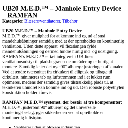
UB20 M.E.D.™ – Manhole Entry Device
– RAMFAN
Kategorier
Blæsere/ventilatorer
,
Tilbehør
UB20 M.E.D.™ – Manhole Entry Device
M.E.D.™ giver mulighed for at komme ind og ud af små
mandehulsåbninger samtidig med at der opretholdes en kontinuerlig
ventilation. Uden dette apparat, vil flexslangen fylde
mandehulsåbningen og dermed hindre hurtig ind- og udstigning.
RAMFAN’s M.E.D.™ er tæt integreret i UB-lines
ventilationsudstyr til pladsbegrænsede områder og er hurtig at
montere. Samtidig letter det nye 90° albuerør justeringen af kanalen.
Ved at ændre tværsnittet fra cirkulært til elliptisk og tilbage til
cirkulært, minimeres tab og luftstrømmen ind i et lukket rum
optimeres, medens der samtidig gives tilstrækkelig plads til, at
teknikeren uhindret kan komme ind og ud. Den robuste polyethylen
konstruktion holder i årevis.
RAMFAN M.E.D.™ systemet, der består af tre komponenter:
M.E.D.™, justerbart 90° albuerør og det universelle
monteringsbeslag, øger sikkerheden ved at opretholde en
kontinuerlig luftstrøm.
Ventilerer uden at blokere indgangen.