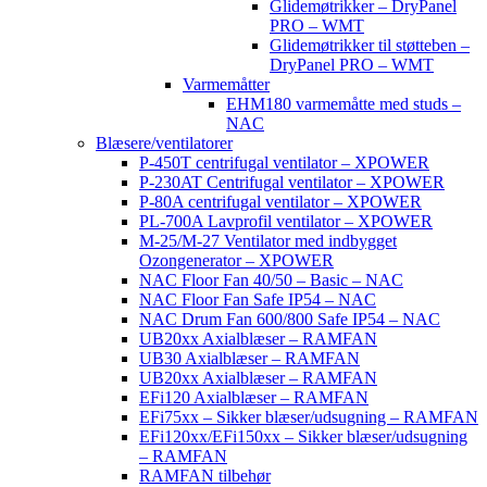
Glidemøtrikker – DryPanel
PRO – WMT
Glidemøtrikker til støtteben –
DryPanel PRO – WMT
Varmemåtter
EHM180 varmemåtte med studs –
NAC
Blæsere/ventilatorer
P-450T centrifugal ventilator – XPOWER
P-230AT Centrifugal ventilator – XPOWER
P-80A centrifugal ventilator – XPOWER
PL-700A Lavprofil ventilator – XPOWER
M-25/M-27 Ventilator med indbygget
Ozongenerator – XPOWER
NAC Floor Fan 40/50 – Basic – NAC
NAC Floor Fan Safe IP54 – NAC
NAC Drum Fan 600/800 Safe IP54 – NAC
UB20xx Axialblæser – RAMFAN
UB30 Axialblæser – RAMFAN
UB20xx Axialblæser – RAMFAN
EFi120 Axialblæser – RAMFAN
EFi75xx – Sikker blæser/udsugning – RAMFAN
EFi120xx/EFi150xx – Sikker blæser/udsugning
– RAMFAN
RAMFAN tilbehør