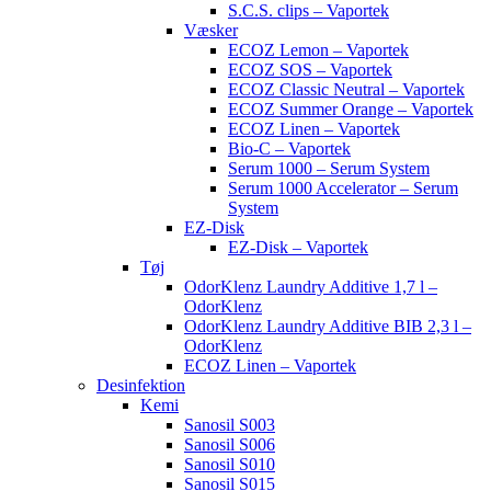
S.C.S. clips – Vaportek
Væsker
ECOZ Lemon – Vaportek
ECOZ SOS – Vaportek
ECOZ Classic Neutral – Vaportek
ECOZ Summer Orange – Vaportek
ECOZ Linen – Vaportek
Bio-C – Vaportek
Serum 1000 – Serum System
Serum 1000 Accelerator – Serum
System
EZ-Disk
EZ-Disk – Vaportek
Tøj
OdorKlenz Laundry Additive 1,7 l –
OdorKlenz
OdorKlenz Laundry Additive BIB 2,3 l –
OdorKlenz
ECOZ Linen – Vaportek
Desinfektion
Kemi
Sanosil S003
Sanosil S006
Sanosil S010
Sanosil S015