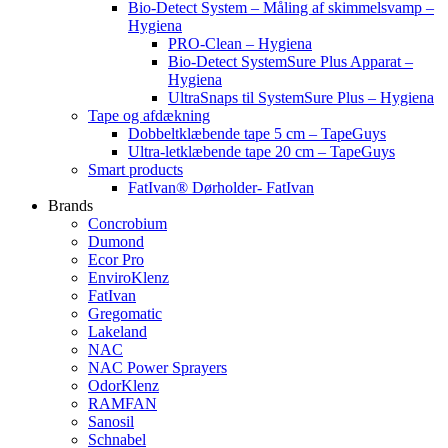
Bio-Detect System – Måling af skimmelsvamp –
Hygiena
PRO-Clean – Hygiena
Bio-Detect SystemSure Plus Apparat –
Hygiena
UltraSnaps til SystemSure Plus – Hygiena
Tape og afdækning
Dobbeltklæbende tape 5 cm – TapeGuys
Ultra-letklæbende tape 20 cm – TapeGuys
Smart products
FatIvan® Dørholder- FatIvan
Brands
Concrobium
Dumond
Ecor Pro
EnviroKlenz
FatIvan
Gregomatic
Lakeland
NAC
NAC Power Sprayers
OdorKlenz
RAMFAN
Sanosil
Schnabel