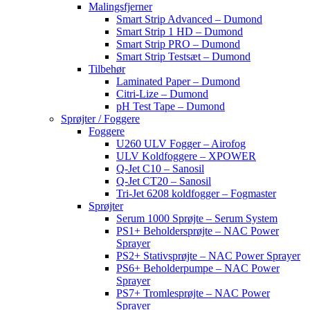
Malingsfjerner
Smart Strip Advanced – Dumond
Smart Strip 1 HD – Dumond
Smart Strip PRO – Dumond
Smart Strip Testsæt – Dumond
Tilbehør
Laminated Paper – Dumond
Citri-Lize – Dumond
pH Test Tape – Dumond
Sprøjter / Foggere
Foggere
U260 ULV Fogger – Airofog
ULV Koldfoggere – XPOWER
Q-Jet C10 – Sanosil
Q-Jet CT20 – Sanosil
Tri-Jet 6208 koldfogger – Fogmaster
Sprøjter
Serum 1000 Sprøjte – Serum System
PS1+ Beholdersprøjte – NAC Power
Sprayer
PS2+ Stativsprøjte – NAC Power Sprayer
PS6+ Beholderpumpe – NAC Power
Sprayer
PS7+ Tromlesprøjte – NAC Power
Sprayer