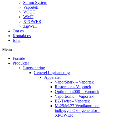
Serum System
Vaportek
VOGT
WMT
XPOWER
ZipWall
Om os
Kontakt os
Jobs
Menu
Forside
Produkter
Lugtsanering
Generel Lugtsanering
Apparater
VaporShark – Vaportek
Restorator – Vaportek
Optimum 4000 – Vaportek
Vaportronic – Vaportek
EZ-Twist – Vaportek
M-25/M-27 Ventilator med
indbygget Ozongenerator –
XPOWER