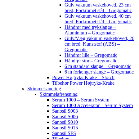
Gulv vakuum vaskehoved, 23 cm
bred, Forkromet stål – Gregomatic
Gulv vakuum vaskehoved, 40 cm
bred, Forkromet stål – Gregomatic
Håndrør med trykslange –
Aluminium – Gregomatic
Gulv/Væg vakuum vaskehoved, 26
cm bred, Kunststof (ABS) –
Gregomatic
Håndrør lille – Gregomatic
Håndrør stor – Gregomatic
6 m standard slange – Gregomatic
6 m forlænger slange – Gregomatic
Power Højtryks-Krake – Storch
Tilbehør Power Højtryks-Krake
Skimmelsanering
Skimmelafrensning
Serum 1000 – Serum System
Serum 1000 Accelerator – Serum System
Sanosil S003
Sanosil S006
Sanosil S010
Sanosil S015
Sanosil SFS
Tilbehør