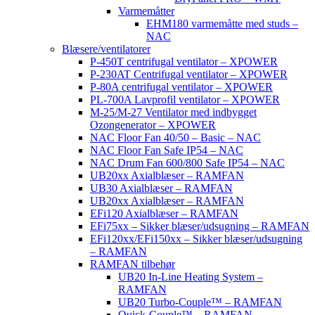
Varmemåtter
EHM180 varmemåtte med studs –
NAC
Blæsere/ventilatorer
P-450T centrifugal ventilator – XPOWER
P-230AT Centrifugal ventilator – XPOWER
P-80A centrifugal ventilator – XPOWER
PL-700A Lavprofil ventilator – XPOWER
M-25/M-27 Ventilator med indbygget
Ozongenerator – XPOWER
NAC Floor Fan 40/50 – Basic – NAC
NAC Floor Fan Safe IP54 – NAC
NAC Drum Fan 600/800 Safe IP54 – NAC
UB20xx Axialblæser – RAMFAN
UB30 Axialblæser – RAMFAN
UB20xx Axialblæser – RAMFAN
EFi120 Axialblæser – RAMFAN
EFi75xx – Sikker blæser/udsugning – RAMFAN
EFi120xx/EFi150xx – Sikker blæser/udsugning
– RAMFAN
RAMFAN tilbehør
UB20 In-Line Heating System –
RAMFAN
UB20 Turbo-Couple™ – RAMFAN
Quick-Couple™ – RAMFAN