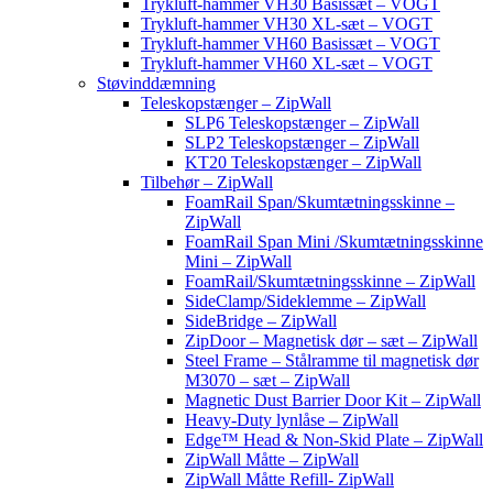
Trykluft-hammer VH30 Basissæt – VOGT
Trykluft-hammer VH30 XL-sæt – VOGT
Trykluft-hammer VH60 Basissæt – VOGT
Trykluft-hammer VH60 XL-sæt – VOGT
Støvinddæmning
Teleskopstænger – ZipWall
SLP6 Teleskopstænger – ZipWall
SLP2 Teleskopstænger – ZipWall
KT20 Teleskopstænger – ZipWall
Tilbehør – ZipWall
FoamRail Span/Skumtætningsskinne –
ZipWall
FoamRail Span Mini /Skumtætningsskinne
Mini – ZipWall
FoamRail/Skumtætningsskinne – ZipWall
SideClamp/Sideklemme – ZipWall
SideBridge – ZipWall
ZipDoor – Magnetisk dør – sæt – ZipWall
Steel Frame – Stålramme til magnetisk dør
M3070 – sæt – ZipWall
Magnetic Dust Barrier Door Kit – ZipWall
Heavy-Duty lynlåse – ZipWall
Edge™ Head & Non-Skid Plate – ZipWall
ZipWall Måtte – ZipWall
ZipWall Måtte Refill- ZipWall