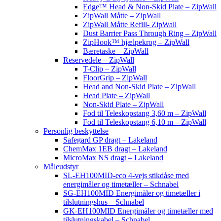
Edge™ Head & Non-Skid Plate – ZipWall
ZipWall Måtte – ZipWall
ZipWall Måtte Refill- ZipWall
Dust Barrier Pass Through Ring – ZipWall
ZipHook™ hjælpekrog – ZipWall
Bæretaske – ZipWall
Reservedele – ZipWall
T-Clip – ZipWall
FloorGrip – ZipWall
Head and Non-Skid Plate – ZipWall
Head Plate – ZipWall
Non-Skid Plate – ZipWall
Fod til Teleskopstang 3,60 m – ZipWall
Fod til Teleskopstang 6,10 m – ZipWall
Personlig beskyttelse
Safegard GP dragt – Lakeland
ChemMax 1EB dragt – Lakeland
MicroMax NS dragt – Lakeland
Måleudstyr
SL-EH100MID-eco 4-vejs stikdåse med
energimåler og timetæller – Schnabel
SG-EH100MID Energimåler og timetæller i
tilslutningshus – Schnabel
GK-EH100MID Energimåler og timetæller med
tilslutningskabel – Schnabel