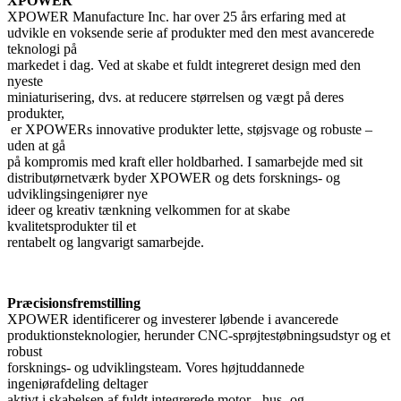
XPOWER
XPOWER Manufacture Inc. har over 25 års erfaring med at
udvikle en voksende serie af produkter med den mest avancerede
teknologi på
markedet i dag. Ved at skabe et fuldt integreret design med den
nyeste
miniaturisering, dvs. at reducere størrelsen og vægt på deres
produkter,
er XPOWERs innovative produkter lette, støjsvage og robuste –
uden at gå
på kompromis med kraft eller holdbarhed. I samarbejde med sit
distributørnetværk byder XPOWER og dets forsknings- og
udviklingsingeniører nye
ideer og kreativ tænkning velkommen for at skabe
kvalitetsprodukter til et
rentabelt og langvarigt samarbejde.
Præcisionsfremstilling
XPOWER identificerer og investerer løbende i avancerede
produktionsteknologier, herunder CNC-sprøjtestøbningsudstyr og et
robust
forsknings- og udviklingsteam. Vores højtuddannede
ingeniørafdeling deltager
aktivt i skabelsen af fuldt integrerede motor-, hus- og