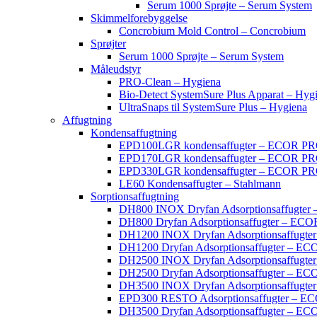
Serum 1000 Sprøjte – Serum System
Skimmelforebyggelse
Concrobium Mold Control – Concrobium
Sprøjter
Serum 1000 Sprøjte – Serum System
Måleudstyr
PRO-Clean – Hygiena
Bio-Detect SystemSure Plus Apparat – Hyg
UltraSnaps til SystemSure Plus – Hygiena
Affugtning
Kondensaffugtning
EPD100LGR kondensaffugter – ECOR P
EPD170LGR kondensaffugter – ECOR P
EPD330LGR kondensaffugter – ECOR P
LE60 Kondensaffugter – Stahlmann
Sorptionsaffugtning
DH800 INOX Dryfan Adsorptionsaffugte
DH800 Dryfan Adsorptionsaffugter – EC
DH1200 INOX Dryfan Adsorptionsaffugt
DH1200 Dryfan Adsorptionsaffugter – E
DH2500 INOX Dryfan Adsorptionsaffugt
DH2500 Dryfan Adsorptionsaffugter – E
DH3500 INOX Dryfan Adsorptionsaffugt
EPD300 RESTO Adsorptionsaffugter – 
DH3500 Dryfan Adsorptionsaffugter – E