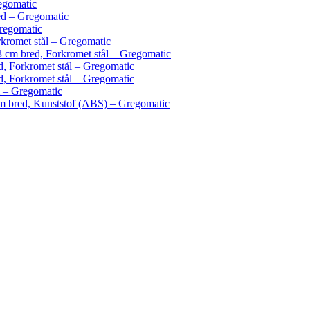
egomatic
ed – Gregomatic
regomatic
kromet stål – Gregomatic
3 cm bred, Forkromet stål – Gregomatic
, Forkromet stål – Gregomatic
, Forkromet stål – Gregomatic
 – Gregomatic
 bred, Kunststof (ABS) – Gregomatic