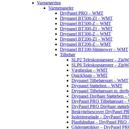
Varmetørring
Varmepaneler
DryPanel PRO – WMT
Drypanel BT500-ZI – WMT
Drypanel BT500-Z – WMT
Drypanel BT300-ZI – WMT
Drypanel BT300-Z – WMT
Drypanel BT200-ZI – WMT
Drypanel BT200-Z – WMT
Drypanel BT100-Slimpower – WMT
Tilbehør
SLP2 Teleskopstænger – ZipWa
SLP6 Teleskopstænger – ZipWa
Vægbeslag – WMT
QuickSnap – WMT
Drypanel Tilbehørssæt – WMT
Drypanel Støtteben – WMT
Drypanel Tilbehørssæt m. drej
Drypanel Drejbare Støtteben
DryPanel PRO Tilbehørssæt 
DryPanel PRO Drejbare støtt
Beskyttelsescover DryPanel
Isoleringsplade – DryPanel 
Plasthåndtag – DryPanel PR
Glidemøtrikker – DryPanel 