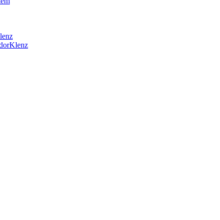
tem
lenz
OdorKlenz