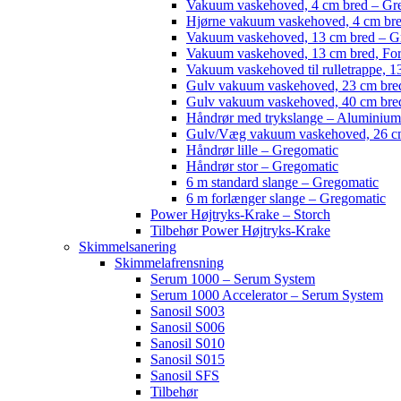
Vakuum vaskehoved, 4 cm bred – Gr
Hjørne vakuum vaskehoved, 4 cm br
Vakuum vaskehoved, 13 cm bred – G
Vakuum vaskehoved, 13 cm bred, For
Vakuum vaskehoved til rulletrappe, 1
Gulv vakuum vaskehoved, 23 cm bred
Gulv vakuum vaskehoved, 40 cm bred
Håndrør med trykslange – Aluminium
Gulv/Væg vakuum vaskehoved, 26 cm
Håndrør lille – Gregomatic
Håndrør stor – Gregomatic
6 m standard slange – Gregomatic
6 m forlænger slange – Gregomatic
Power Højtryks-Krake – Storch
Tilbehør Power Højtryks-Krake
Skimmelsanering
Skimmelafrensning
Serum 1000 – Serum System
Serum 1000 Accelerator – Serum System
Sanosil S003
Sanosil S006
Sanosil S010
Sanosil S015
Sanosil SFS
Tilbehør