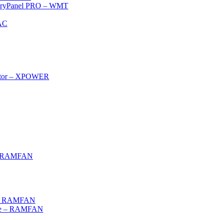
 – DryPanel PRO – WMT
AC
rator – XPOWER
g – RAMFAN
 – RAMFAN
ce – RAMFAN