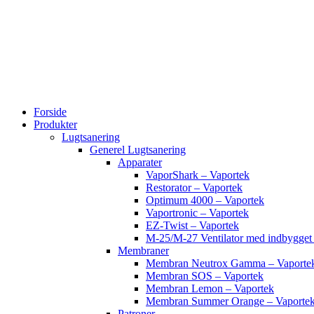
Videre
til
indhold
Forside
Produkter
Lugtsanering
Generel Lugtsanering
Apparater
VaporShark – Vaportek
Restorator – Vaportek
Optimum 4000 – Vaportek
Vaportronic – Vaportek
EZ-Twist – Vaportek
M-25/M-27 Ventilator med indbygg
Membraner
Membran Neutrox Gamma – Vaporte
Membran SOS – Vaportek
Membran Lemon – Vaportek
Membran Summer Orange – Vaporte
Patroner