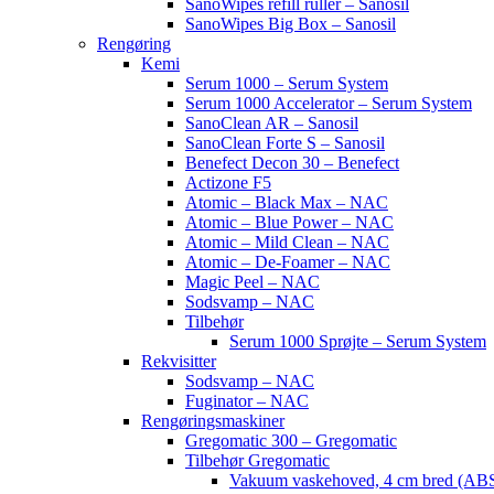
SanoWipes refill ruller – Sanosil
SanoWipes Big Box – Sanosil
Rengøring
Kemi
Serum 1000 – Serum System
Serum 1000 Accelerator – Serum System
SanoClean AR – Sanosil
SanoClean Forte S – Sanosil
Benefect Decon 30 – Benefect
Actizone F5
Atomic – Black Max – NAC
Atomic – Blue Power – NAC
Atomic – Mild Clean – NAC
Atomic – De-Foamer – NAC
Magic Peel – NAC
Sodsvamp – NAC
Tilbehør
Serum 1000 Sprøjte – Serum System
Rekvisitter
Sodsvamp – NAC
Fuginator – NAC
Rengøringsmaskiner
Gregomatic 300 – Gregomatic
Tilbehør Gregomatic
Vakuum vaskehoved, 4 cm bred (ABS