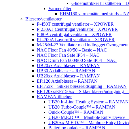
Glidemøtrikker til støtteben
Varmemåtter
EHM180 varmemåtte med studs – N
Blæsere/ventilatorer
P-450T centrifugal ventilator – XPOWER
P-230AT Centrifugal ventilator – XPOWER
P-80A centrifugal ventilator – XPOWER
PL-700A Lavprofil ventilator – XPOWER
M-25/M-27 Ventilator med indbygget Ozongene
NAC Floor Fan 40/50 – Basic – NAC
NAC Floor Fan Safe IP54 – NAC
NAC Drum Fan 600/800 Safe IP54 – NAC
UB20xx Axialblæser – RAMFAN
UB30 Axialblæser – RAMFAN
UB20xx Axialblæser – RAMFAN
EFi120 Axialblæser – RAMFAN
EFi75xx – Sikker blæser/udsugning – RAMFAN
EFi120xx/EFi150xx – Sikker blæser/udsugnin
RAMFAN tilbehør
UB20 In-Line Heating System – RAMFAN
UB20 Turbo-Couple™ – RAMFAN
Quick-Couple™ – RAMFAN
UB20 M.E.D.™ – Manhole Entry Device
UB20xx M.E.D.™ – Manhole Entry Devi
Batteri og oplader – RAMFAN