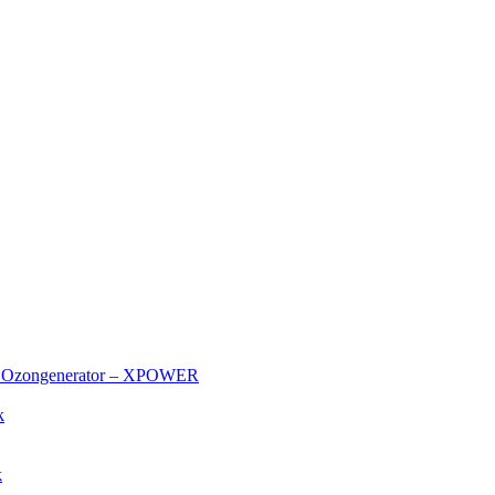
et Ozongenerator – XPOWER
k
k