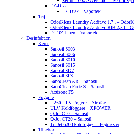
Serum 1000 Accelerator – Serum Sys
EZ-Disk
EZ-Disk – Vaportek
Tøj
OdorKlenz Laundry Additive 1,7 l – OdorK
OdorKlenz Laundry Additive BIB 2,3 l – 
ECOZ Linen – Vaportek
Desinfektion
Kemi
Sanosil S003
Sanosil S006
Sanosil S010
Sanosil S015
Sanosil SD7
Sanosil SFS
SanoClean AR – Sanosil
SanoClean Forte S – Sanosil
Actizone F5
Foggere
U260 ULV Fogger – Airofog
ULV Koldfoggere – XPOWER
Q-Jet C10 – Sanosil
Q-Jet CT20 – Sanosil
Tri-Jet 6208 koldfogger – Fogmaster
Tilbehør