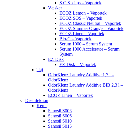
S.C.S. clips – Vaportek
Væsker
ECOZ Lemon – Vaportek
ECOZ SOS – Vaportek
ECOZ Classic Neutral – Vaportek
ECOZ Summer Orange – Vaportek
ECOZ Linen – Vaportek
Bio-C – Vaportek
Serum 1000 – Serum System
Serum 1000 Accelerator – Serum
System
EZ-Disk
EZ-Disk – Vaportek
Tøj
OdorKlenz Laundry Additive 1,7 l –
OdorKlenz
OdorKlenz Laundry Additive BIB 2,3 l –
OdorKlenz
ECOZ Linen – Vaportek
Desinfektion
Kemi
Sanosil S003
Sanosil S006
Sanosil S010
Sanosil S015