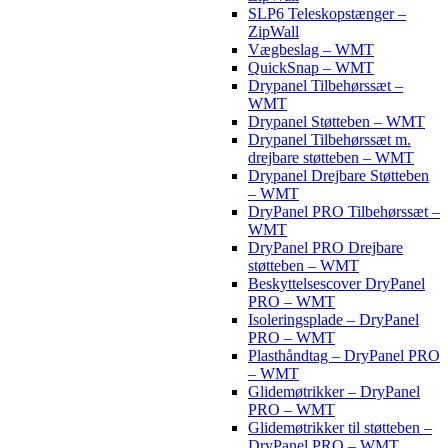
SLP6 Teleskopstænger –
ZipWall
Vægbeslag – WMT
QuickSnap – WMT
Drypanel Tilbehørssæt –
WMT
Drypanel Støtteben – WMT
Drypanel Tilbehørssæt m.
drejbare støtteben – WMT
Drypanel Drejbare Støtteben
– WMT
DryPanel PRO Tilbehørssæt –
WMT
DryPanel PRO Drejbare
støtteben – WMT
Beskyttelsescover DryPanel
PRO – WMT
Isoleringsplade – DryPanel
PRO – WMT
Plasthåndtag – DryPanel PRO
– WMT
Glidemøtrikker – DryPanel
PRO – WMT
Glidemøtrikker til støtteben –
DryPanel PRO – WMT