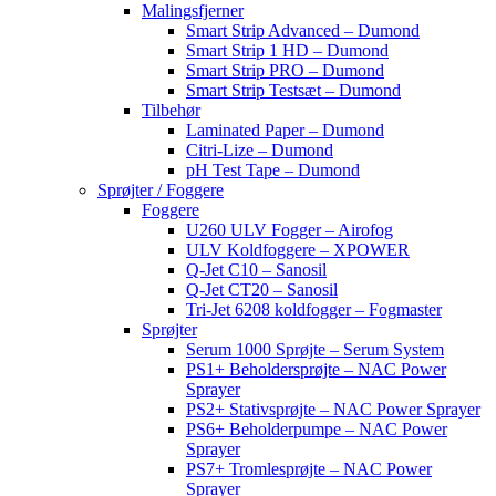
Malingsfjerner
Smart Strip Advanced – Dumond
Smart Strip 1 HD – Dumond
Smart Strip PRO – Dumond
Smart Strip Testsæt – Dumond
Tilbehør
Laminated Paper – Dumond
Citri-Lize – Dumond
pH Test Tape – Dumond
Sprøjter / Foggere
Foggere
U260 ULV Fogger – Airofog
ULV Koldfoggere – XPOWER
Q-Jet C10 – Sanosil
Q-Jet CT20 – Sanosil
Tri-Jet 6208 koldfogger – Fogmaster
Sprøjter
Serum 1000 Sprøjte – Serum System
PS1+ Beholdersprøjte – NAC Power
Sprayer
PS2+ Stativsprøjte – NAC Power Sprayer
PS6+ Beholderpumpe – NAC Power
Sprayer
PS7+ Tromlesprøjte – NAC Power
Sprayer