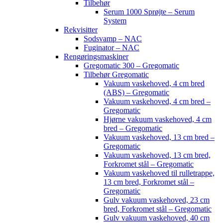
Tilbehør
Serum 1000 Sprøjte – Serum
System
Rekvisitter
Sodsvamp – NAC
Fuginator – NAC
Rengøringsmaskiner
Gregomatic 300 – Gregomatic
Tilbehør Gregomatic
Vakuum vaskehoved, 4 cm bred
(ABS) – Gregomatic
Vakuum vaskehoved, 4 cm bred –
Gregomatic
Hjørne vakuum vaskehoved, 4 cm
bred – Gregomatic
Vakuum vaskehoved, 13 cm bred –
Gregomatic
Vakuum vaskehoved, 13 cm bred,
Forkromet stål – Gregomatic
Vakuum vaskehoved til rulletrappe,
13 cm bred, Forkromet stål –
Gregomatic
Gulv vakuum vaskehoved, 23 cm
bred, Forkromet stål – Gregomatic
Gulv vakuum vaskehoved, 40 cm