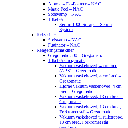
Atomic – De-Foamer – NAC
Magic Peel – NAC
Sodsvamp – NAC
Tilbehør
Serum 1000 Sprøjte – Serum
System
Rekvisitter
Sodsvamp – NAC
Fuginator – NAC
Rengøringsmaskiner
Gregomatic 300 – Gregomatic
Tilbehør Gregomatic
Vakuum vaskehoved, 4 cm bred
(ABS) – Gregomatic
Vakuum vaskehoved, 4 cm bred –
Gregomatic
Hjørne vakuum vaskehoved, 4 cm
bred – Gregomatic
Vakuum vaskehoved, 13 cm bred –
Gregomatic
Vakuum vaskehoved, 13 cm bred,
Forkromet stål – Gregomatic
Vakuum vaskehoved til rulletrappe,
13 cm bred, Forkromet stål –
Gregomatic