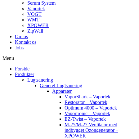
Serum System
Vaportek
VOGT
WMT
XPOWER
ZipWall
Om os
Kontakt os
Jobs
Menu
Forside
Produkter
Lugtsanering
Generel Lugtsanering
Apparater
VaporShark – Vaportek
Restorator – Vaportek
Optimum 4000 – Vaportek
Vaportronic – Vaportek
EZ-Twist – Vaportek
M-25/M-27 Ventilator med
indbygget Ozongenerator –
XPOWER