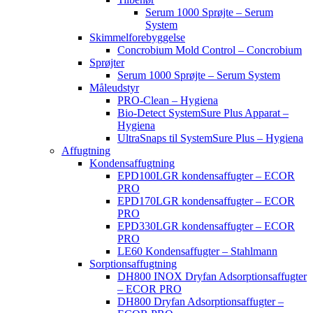
Serum 1000 Sprøjte – Serum
System
Skimmelforebyggelse
Concrobium Mold Control – Concrobium
Sprøjter
Serum 1000 Sprøjte – Serum System
Måleudstyr
PRO-Clean – Hygiena
Bio-Detect SystemSure Plus Apparat –
Hygiena
UltraSnaps til SystemSure Plus – Hygiena
Affugtning
Kondensaffugtning
EPD100LGR kondensaffugter – ECOR
PRO
EPD170LGR kondensaffugter – ECOR
PRO
EPD330LGR kondensaffugter – ECOR
PRO
LE60 Kondensaffugter – Stahlmann
Sorptionsaffugtning
DH800 INOX Dryfan Adsorptionsaffugter
– ECOR PRO
DH800 Dryfan Adsorptionsaffugter –