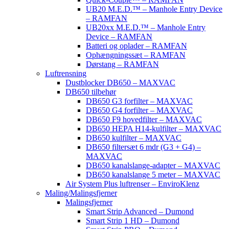
UB20 M.E.D.™ – Manhole Entry Device
– RAMFAN
UB20xx M.E.D.™ – Manhole Entry
Device – RAMFAN
Batteri og oplader – RAMFAN
Ophængningssæt – RAMFAN
Dørstang – RAMFAN
Luftrensning
Dustblocker DB650 – MAXVAC
DB650 tilbehør
DB650 G3 forfilter – MAXVAC
DB650 G4 forfilter – MAXVAC
DB650 F9 hovedfilter – MAXVAC
DB650 HEPA H14-kulfilter – MAXVAC
DB650 kulfilter – MAXVAC
DB650 filtersæt 6 mdr (G3 + G4) –
MAXVAC
DB650 kanalslange-adapter – MAXVAC
DB650 kanalslange 5 meter – MAXVAC
Air System Plus luftrenser – EnviroKlenz
Maling/Malingsfjerner
Malingsfjerner
Smart Strip Advanced – Dumond
Smart Strip 1 HD – Dumond