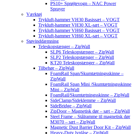
PS10+ Sprøjtevogn – NAC Power
Sprayer
Værktøj
Trykluft-hammer VH30 Basissæt – VOGT
Trykluft-hammer VH30 XL-sæt – VOGT
Trykluft-hammer VH60 Basissæt – VOGT
Trykluft-hammer VH60 XL-sæt – VOGT
Støvinddæmning
Teleskopstænger – ZipWall
SLP6 Teleskopstænger – ZipWall
SLP2 Teleskopstænger – ZipWall
KT20 Teleskopstænger – ZipWall
Tilbehør – ZipWall
FoamRail Span/Skumtætningsskinne –
ZipWall
FoamRail Span Mini /Skumtætningsskinne
Mini – ZipWall
FoamRail/Skumtætningsskinne – ZipWall
SideClamp/Sideklemme – ZipWall
SideBridge – ZipWall
ZipDoor – Magnetisk dør – sæt – ZipWall
Steel Frame – Stålramme til magnetisk dør
M3070 – sæt – ZipWall
Magnetic Dust Barrier Door Kit – ZipWall
Heavy-Duty lynlåse – ZipWall