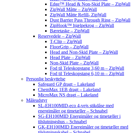
Edge™ Head & Non-Skid Plate – ZipWall
ZipWall Måtte – ZipWall
ZipWall Måtte Refill- ZipWall
Dust Barrier Pass Through Ring – ZipWall
ZipHook™ hjælpekrog – ZipWall
Bæretaske – ZipWall
Reservedele – ZipWall
T-Clip – ZipWall
FloorGrip – ZipWall
Head and Non-Skid Plate – ZipWall
Head Plate – ZipWall
Non-Skid Plate – ZipWall
Fod til Teleskopstang 3,60 m – ZipWall
Fod til Teleskopstang 6,10 m – ZipWall
Personlig beskyttelse
Safegard GP dragt – Lakeland
ChemMax 1EB dragt – Lakeland
MicroMax NS dragt – Lakeland
Måleudstyr
SL-EH100MID-eco 4-vejs stikdåse med
energimåler og timetæller – Schnabel
SG-EH100MID Energimåler og timetæller i
tilslutningshus – Schnabel
GK-EH100MID Energimåler og timetæller med
tilslutningskabel – Schnabel