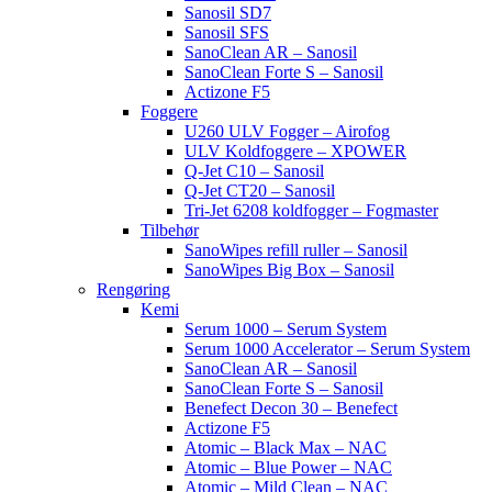
Sanosil SD7
Sanosil SFS
SanoClean AR – Sanosil
SanoClean Forte S – Sanosil
Actizone F5
Foggere
U260 ULV Fogger – Airofog
ULV Koldfoggere – XPOWER
Q-Jet C10 – Sanosil
Q-Jet CT20 – Sanosil
Tri-Jet 6208 koldfogger – Fogmaster
Tilbehør
SanoWipes refill ruller – Sanosil
SanoWipes Big Box – Sanosil
Rengøring
Kemi
Serum 1000 – Serum System
Serum 1000 Accelerator – Serum System
SanoClean AR – Sanosil
SanoClean Forte S – Sanosil
Benefect Decon 30 – Benefect
Actizone F5
Atomic – Black Max – NAC
Atomic – Blue Power – NAC
Atomic – Mild Clean – NAC