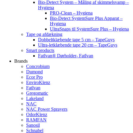
Bio-Detect System – Måling af skimmelsvamp –
Hygiena
PRO-Clean – Hygiena
Bio-Detect SystemSure Plus Apparat –
Hygiena
UltraSnaps til SystemSure Plus – Hygiena
Tape og afdækning
Dobbeltklæbende tape 5 cm – TapeGuys
Ultra-letklæbende tape 20 cm – TapeGuys
Smart products
FatIvan® Dørholder- FatIvan
Brands
Concrobium
Dumond
Ecor Pro
EnviroKlenz
FatIvan
Gregomatic
Lakeland
NAC
NAC Power Sprayers
OdorKlenz
RAMFAN
Sanosil
Schnabel