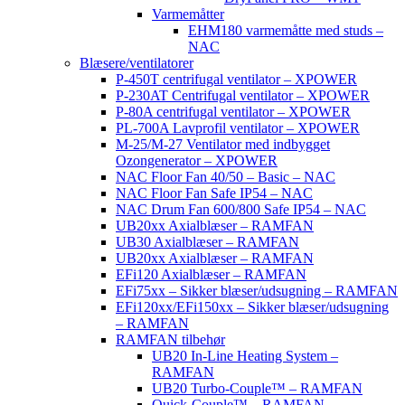
Varmemåtter
EHM180 varmemåtte med studs –
NAC
Blæsere/ventilatorer
P-450T centrifugal ventilator – XPOWER
P-230AT Centrifugal ventilator – XPOWER
P-80A centrifugal ventilator – XPOWER
PL-700A Lavprofil ventilator – XPOWER
M-25/M-27 Ventilator med indbygget
Ozongenerator – XPOWER
NAC Floor Fan 40/50 – Basic – NAC
NAC Floor Fan Safe IP54 – NAC
NAC Drum Fan 600/800 Safe IP54 – NAC
UB20xx Axialblæser – RAMFAN
UB30 Axialblæser – RAMFAN
UB20xx Axialblæser – RAMFAN
EFi120 Axialblæser – RAMFAN
EFi75xx – Sikker blæser/udsugning – RAMFAN
EFi120xx/EFi150xx – Sikker blæser/udsugning
– RAMFAN
RAMFAN tilbehør
UB20 In-Line Heating System –
RAMFAN
UB20 Turbo-Couple™ – RAMFAN
Quick-Couple™ – RAMFAN