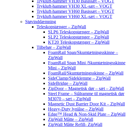
Trykluft-hammer VH30 Basissæt – VOGT
Trykluft-hammer VH30 XL-sæt – VOGT
Trykluft-hammer VH60 Basissæt – VOGT
Trykluft-hammer VH60 XL-sæt – VOGT
Støvinddæmning
Teleskopstænger – ZipWall
SLP6 Teleskopstænger – ZipWall
SLP2 Teleskopstænger – ZipWall
KT20 Teleskopstænger – ZipWall
Tilbehør – ZipWall
FoamRail Span/Skumtætningsskinne –
ZipWall
FoamRail Span Mini /Skumtætningsskinne
Mini – ZipWall
FoamRail/Skumtætningsskinne – ZipWall
SideClamp/Sideklemme – ZipWall
SideBridge – ZipWall
ZipDoor – Magnetisk dør – sæt – ZipWall
Steel Frame – Stålramme til magnetisk dør
M3070 – sæt – ZipWall
Magnetic Dust Barrier Door Kit – ZipWall
Heavy-Duty lynlåse – ZipWall
Edge™ Head & Non-Skid Plate – ZipWall
ZipWall Måtte – ZipWall
ZipWall Måtte Refill- ZipWall