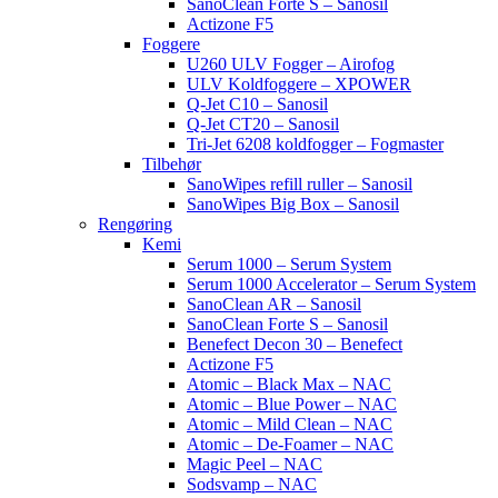
SanoClean Forte S – Sanosil
Actizone F5
Foggere
U260 ULV Fogger – Airofog
ULV Koldfoggere – XPOWER
Q-Jet C10 – Sanosil
Q-Jet CT20 – Sanosil
Tri-Jet 6208 koldfogger – Fogmaster
Tilbehør
SanoWipes refill ruller – Sanosil
SanoWipes Big Box – Sanosil
Rengøring
Kemi
Serum 1000 – Serum System
Serum 1000 Accelerator – Serum System
SanoClean AR – Sanosil
SanoClean Forte S – Sanosil
Benefect Decon 30 – Benefect
Actizone F5
Atomic – Black Max – NAC
Atomic – Blue Power – NAC
Atomic – Mild Clean – NAC
Atomic – De-Foamer – NAC
Magic Peel – NAC
Sodsvamp – NAC