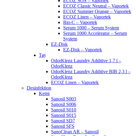
ECOZ SOS – Vaportek
ECOZ Classic Neutral – Vaportek
ECOZ Summer Orange – Vaportek
ECOZ Linen – Vaportek
Bio-C – Vaportek
Serum 1000 – Serum System
Serum 1000 Accelerator – Serum
System
EZ-Disk
EZ-Disk – Vaportek
Tøj
OdorKlenz Laundry Additive 1,7 l –
OdorKlenz
OdorKlenz Laundry Additive BIB 2,3 l –
OdorKlenz
ECOZ Linen – Vaportek
Desinfektion
Kemi
Sanosil S003
Sanosil S006
Sanosil S010
Sanosil S015
Sanosil SD7
Sanosil SFS
SanoClean AR – Sanosil