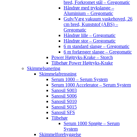
bred, Forkromet stål – Gregomatic
Håndrør med trykslange –
Aluminium – Gregomatic
Gulv/Væg vakuum vaskehoved, 26
cm bred, Kunststof (ABS) –
Gregomatic
Håndrør lille – Gregomatic
Håndrør stor – Gregomatic
6 m standard slange – Gregomatic
6 m forlænger slange – Gregomatic
Power Højtryks-Krake – Storch
Tilbehør Power Højtryks-Krake
Skimmelsanering
Skimmelafrensning
Serum 1000 – Serum System
Serum 1000 Accelerator – Serum System
Sanosil S003
Sanosil S006
Sanosil S010
Sanosil S015
Sanosil SFS
Tilbehør
Serum 1000 Sprøjte – Serum
System
Skimmelforebyggelse