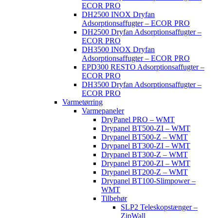
ECOR PRO
DH2500 INOX Dryfan
Adsorptionsaffugter – ECOR PRO
DH2500 Dryfan Adsorptionsaffugter –
ECOR PRO
DH3500 INOX Dryfan
Adsorptionsaffugter – ECOR PRO
EPD300 RESTO Adsorptionsaffugter –
ECOR PRO
DH3500 Dryfan Adsorptionsaffugter –
ECOR PRO
Varmetørring
Varmepaneler
DryPanel PRO – WMT
Drypanel BT500-ZI – WMT
Drypanel BT500-Z – WMT
Drypanel BT300-ZI – WMT
Drypanel BT300-Z – WMT
Drypanel BT200-ZI – WMT
Drypanel BT200-Z – WMT
Drypanel BT100-Slimpower –
WMT
Tilbehør
SLP2 Teleskopstænger –
ZipWall