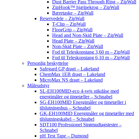
Dust Barrier Pass Through Ring – ZipWall
ZipHook™ hjælpekrog – ZipWall
Bæretaske – ZipWall
Reservedele – ZipWall
T-Clip – ZipWall
FloorGrip – ZipWall
Head and Non-Skid Plate – ZipWall
Head Plate – ZipWall
Non-Skid Plate – ZipWall
Fod til Teleskopstang 3,60 m – ZipWall
Fod til Teleskopstang 6,10 m – ZipWall
Personlig beskyttelse
Safegard GP dragt – Lakeland
ChemMax 1EB dragt – Lakeland
MicroMax NS dragt – Lakeland
Måleudstyr
SL-EH100MID-eco 4-vejs stikdåse med
energimåler og timetæller – Schnabel
SG-EH100MID Energimåler og timetæller i
tilslutningshus – Schnabel
GK-EH100MID Energimåler og timetæller med
tilslutningskabel – Schnabel
SDT100 Professionel Strømudtagstester –
Schnabel
pH Test Tape – Dumond