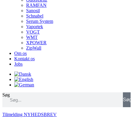
RAMFAN
Sanosil
Schnabel
Serum System
Vaportek
VOGT
WMT
XPOWER
ZipWall
Om os
Kontakt os
Jobs
Søg
Søg
Tilmelding NYHEDSBREV