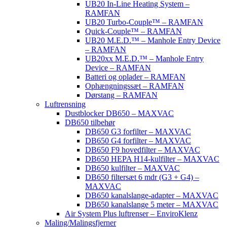
UB20 In-Line Heating System –
RAMFAN
UB20 Turbo-Couple™ – RAMFAN
Quick-Couple™ – RAMFAN
UB20 M.E.D.™ – Manhole Entry Device
– RAMFAN
UB20xx M.E.D.™ – Manhole Entry
Device – RAMFAN
Batteri og oplader – RAMFAN
Ophængningssæt – RAMFAN
Dørstang – RAMFAN
Luftrensning
Dustblocker DB650 – MAXVAC
DB650 tilbehør
DB650 G3 forfilter – MAXVAC
DB650 G4 forfilter – MAXVAC
DB650 F9 hovedfilter – MAXVAC
DB650 HEPA H14-kulfilter – MAXVAC
DB650 kulfilter – MAXVAC
DB650 filtersæt 6 mdr (G3 + G4) –
MAXVAC
DB650 kanalslange-adapter – MAXVAC
DB650 kanalslange 5 meter – MAXVAC
Air System Plus luftrenser – EnviroKlenz
Maling/Malingsfjerner