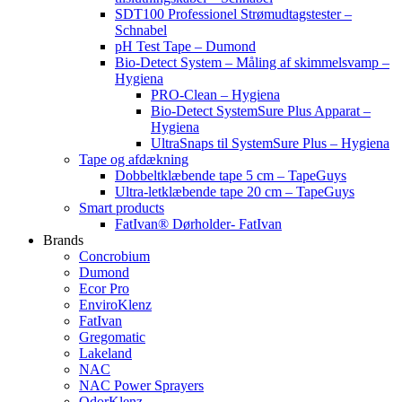
SDT100 Professionel Strømudtagstester –
Schnabel
pH Test Tape – Dumond
Bio-Detect System – Måling af skimmelsvamp –
Hygiena
PRO-Clean – Hygiena
Bio-Detect SystemSure Plus Apparat –
Hygiena
UltraSnaps til SystemSure Plus – Hygiena
Tape og afdækning
Dobbeltklæbende tape 5 cm – TapeGuys
Ultra-letklæbende tape 20 cm – TapeGuys
Smart products
FatIvan® Dørholder- FatIvan
Brands
Concrobium
Dumond
Ecor Pro
EnviroKlenz
FatIvan
Gregomatic
Lakeland
NAC
NAC Power Sprayers
OdorKlenz