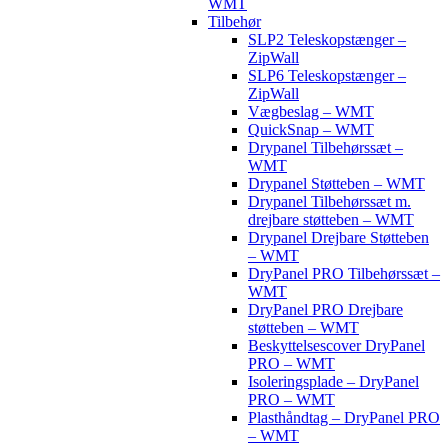
WMT
Tilbehør
SLP2 Teleskopstænger –
ZipWall
SLP6 Teleskopstænger –
ZipWall
Vægbeslag – WMT
QuickSnap – WMT
Drypanel Tilbehørssæt –
WMT
Drypanel Støtteben – WMT
Drypanel Tilbehørssæt m.
drejbare støtteben – WMT
Drypanel Drejbare Støtteben
– WMT
DryPanel PRO Tilbehørssæt –
WMT
DryPanel PRO Drejbare
støtteben – WMT
Beskyttelsescover DryPanel
PRO – WMT
Isoleringsplade – DryPanel
PRO – WMT
Plasthåndtag – DryPanel PRO
– WMT