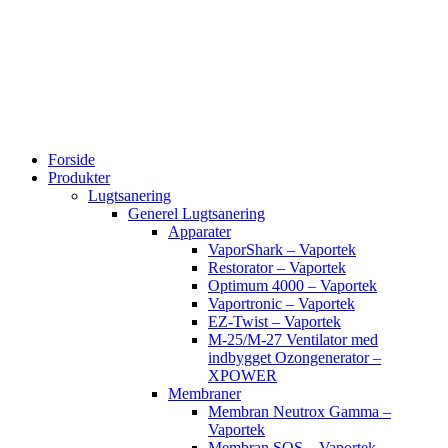
Videre
til
indhold
Forside
Produkter
Lugtsanering
Generel Lugtsanering
Apparater
VaporShark – Vaportek
Restorator – Vaportek
Optimum 4000 – Vaportek
Vaportronic – Vaportek
EZ-Twist – Vaportek
M-25/M-27 Ventilator med
indbygget Ozongenerator –
XPOWER
Membraner
Membran Neutrox Gamma –
Vaportek
Membran SOS – Vaportek