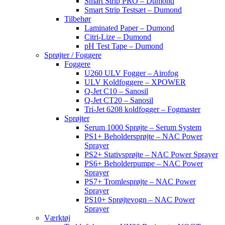
Smart Strip PRO – Dumond
Smart Strip Testsæt – Dumond
Tilbehør
Laminated Paper – Dumond
Citri-Lize – Dumond
pH Test Tape – Dumond
Sprøjter / Foggere
Foggere
U260 ULV Fogger – Airofog
ULV Koldfoggere – XPOWER
Q-Jet C10 – Sanosil
Q-Jet CT20 – Sanosil
Tri-Jet 6208 koldfogger – Fogmaster
Sprøjter
Serum 1000 Sprøjte – Serum System
PS1+ Beholdersprøjte – NAC Power
Sprayer
PS2+ Stativsprøjte – NAC Power Sprayer
PS6+ Beholderpumpe – NAC Power
Sprayer
PS7+ Tromlesprøjte – NAC Power
Sprayer
PS10+ Sprøjtevogn – NAC Power
Sprayer
Værktøj