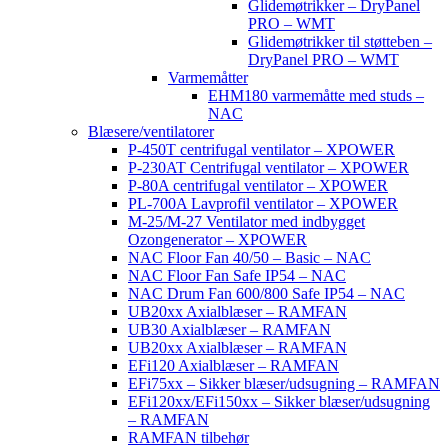
Glidemøtrikker – DryPanel
PRO – WMT
Glidemøtrikker til støtteben –
DryPanel PRO – WMT
Varmemåtter
EHM180 varmemåtte med studs –
NAC
Blæsere/ventilatorer
P-450T centrifugal ventilator – XPOWER
P-230AT Centrifugal ventilator – XPOWER
P-80A centrifugal ventilator – XPOWER
PL-700A Lavprofil ventilator – XPOWER
M-25/M-27 Ventilator med indbygget
Ozongenerator – XPOWER
NAC Floor Fan 40/50 – Basic – NAC
NAC Floor Fan Safe IP54 – NAC
NAC Drum Fan 600/800 Safe IP54 – NAC
UB20xx Axialblæser – RAMFAN
UB30 Axialblæser – RAMFAN
UB20xx Axialblæser – RAMFAN
EFi120 Axialblæser – RAMFAN
EFi75xx – Sikker blæser/udsugning – RAMFAN
EFi120xx/EFi150xx – Sikker blæser/udsugning
– RAMFAN
RAMFAN tilbehør