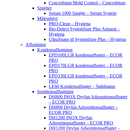
Concrobium Mold Control – Concrobium
Sprøjter
Serum 1000 Sprøjte – Serum System
Måleudstyr
PRO-Clean – Hygiena
Bio-Detect SystemSure Plus Apparat –
Hygiena
UltraSnaps til SystemSure Plus – Hygiena
Affugtning
Kondensaffugtning
EPD100LGR kondensaffugter – ECOR
PRO
EPD170LGR kondensaffugter – ECOR
PRO
EPD330LGR kondensaffugter – ECOR
PRO
LE60 Kondensaffugter – Stahlmann
Sorptionsaffugtning
DH800 INOX Dryfan Adsorptionsaffugter
– ECOR PRO
DH800 Dryfan Adsorptionsaffugter –
ECOR PRO
DH1200 INOX Dryfan
Adsorptionsaffugter – ECOR PRO
DH1200 Dryfan Adsorptionsaffugter –