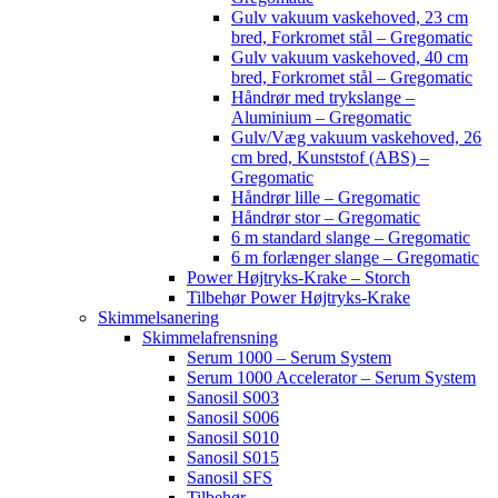
Gulv vakuum vaskehoved, 23 cm
bred, Forkromet stål – Gregomatic
Gulv vakuum vaskehoved, 40 cm
bred, Forkromet stål – Gregomatic
Håndrør med trykslange –
Aluminium – Gregomatic
Gulv/Væg vakuum vaskehoved, 26
cm bred, Kunststof (ABS) –
Gregomatic
Håndrør lille – Gregomatic
Håndrør stor – Gregomatic
6 m standard slange – Gregomatic
6 m forlænger slange – Gregomatic
Power Højtryks-Krake – Storch
Tilbehør Power Højtryks-Krake
Skimmelsanering
Skimmelafrensning
Serum 1000 – Serum System
Serum 1000 Accelerator – Serum System
Sanosil S003
Sanosil S006
Sanosil S010
Sanosil S015
Sanosil SFS
Tilbehør