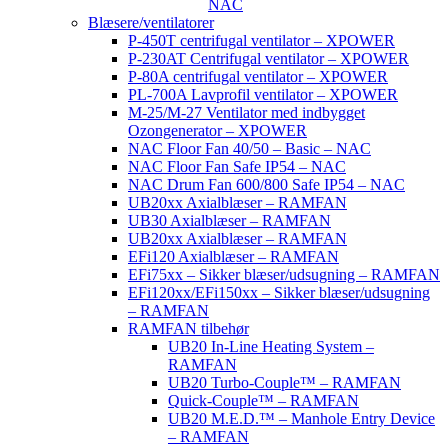
NAC
Blæsere/ventilatorer
P-450T centrifugal ventilator – XPOWER
P-230AT Centrifugal ventilator – XPOWER
P-80A centrifugal ventilator – XPOWER
PL-700A Lavprofil ventilator – XPOWER
M-25/M-27 Ventilator med indbygget
Ozongenerator – XPOWER
NAC Floor Fan 40/50 – Basic – NAC
NAC Floor Fan Safe IP54 – NAC
NAC Drum Fan 600/800 Safe IP54 – NAC
UB20xx Axialblæser – RAMFAN
UB30 Axialblæser – RAMFAN
UB20xx Axialblæser – RAMFAN
EFi120 Axialblæser – RAMFAN
EFi75xx – Sikker blæser/udsugning – RAMFAN
EFi120xx/EFi150xx – Sikker blæser/udsugning
– RAMFAN
RAMFAN tilbehør
UB20 In-Line Heating System –
RAMFAN
UB20 Turbo-Couple™ – RAMFAN
Quick-Couple™ – RAMFAN
UB20 M.E.D.™ – Manhole Entry Device
– RAMFAN