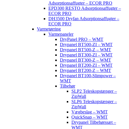
Adsorptionsaffugter – ECOR PRO
EPD300 RESTO Adsorptionsaffugter –
ECOR PRO
DH3500 Dryfan Adsorptionsaffugter –
ECOR PRO
Varmetørring
Varmepaneler
DryPanel PRO – WMT
Drypanel BT500-ZI – WMT
Drypanel BT500-Z – WMT
Drypanel BT300-ZI – WMT
Drypanel BT300-Z – WMT
Drypanel BT200-ZI – WMT
Drypanel BT200-Z – WMT
Drypanel BT100-Slimpower –
WMT
Tilbehør
SLP2 Teleskopstænger –
ZipWall
SLP6 Teleskopstænger –
ZipWall
Vægbeslag – WMT
QuickSnap – WMT
Drypanel Tilbehørssæt –
WMT