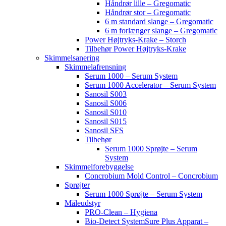
Håndrør lille – Gregomatic
Håndrør stor – Gregomatic
6 m standard slange – Gregomatic
6 m forlænger slange – Gregomatic
Power Højtryks-Krake – Storch
Tilbehør Power Højtryks-Krake
Skimmelsanering
Skimmelafrensning
Serum 1000 – Serum System
Serum 1000 Accelerator – Serum System
Sanosil S003
Sanosil S006
Sanosil S010
Sanosil S015
Sanosil SFS
Tilbehør
Serum 1000 Sprøjte – Serum
System
Skimmelforebyggelse
Concrobium Mold Control – Concrobium
Sprøjter
Serum 1000 Sprøjte – Serum System
Måleudstyr
PRO-Clean – Hygiena
Bio-Detect SystemSure Plus Apparat –