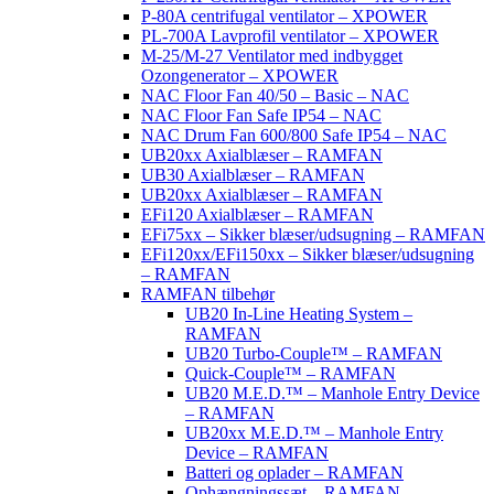
P-80A centrifugal ventilator – XPOWER
PL-700A Lavprofil ventilator – XPOWER
M-25/M-27 Ventilator med indbygget
Ozongenerator – XPOWER
NAC Floor Fan 40/50 – Basic – NAC
NAC Floor Fan Safe IP54 – NAC
NAC Drum Fan 600/800 Safe IP54 – NAC
UB20xx Axialblæser – RAMFAN
UB30 Axialblæser – RAMFAN
UB20xx Axialblæser – RAMFAN
EFi120 Axialblæser – RAMFAN
EFi75xx – Sikker blæser/udsugning – RAMFAN
EFi120xx/EFi150xx – Sikker blæser/udsugning
– RAMFAN
RAMFAN tilbehør
UB20 In-Line Heating System –
RAMFAN
UB20 Turbo-Couple™ – RAMFAN
Quick-Couple™ – RAMFAN
UB20 M.E.D.™ – Manhole Entry Device
– RAMFAN
UB20xx M.E.D.™ – Manhole Entry
Device – RAMFAN
Batteri og oplader – RAMFAN
Ophængningssæt – RAMFAN