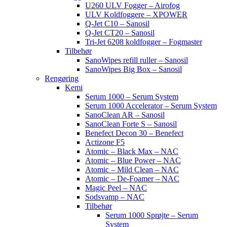
U260 ULV Fogger – Airofog
ULV Koldfoggere – XPOWER
Q-Jet C10 – Sanosil
Q-Jet CT20 – Sanosil
Tri-Jet 6208 koldfogger – Fogmaster
Tilbehør
SanoWipes refill ruller – Sanosil
SanoWipes Big Box – Sanosil
Rengøring
Kemi
Serum 1000 – Serum System
Serum 1000 Accelerator – Serum System
SanoClean AR – Sanosil
SanoClean Forte S – Sanosil
Benefect Decon 30 – Benefect
Actizone F5
Atomic – Black Max – NAC
Atomic – Blue Power – NAC
Atomic – Mild Clean – NAC
Atomic – De-Foamer – NAC
Magic Peel – NAC
Sodsvamp – NAC
Tilbehør
Serum 1000 Sprøjte – Serum
System