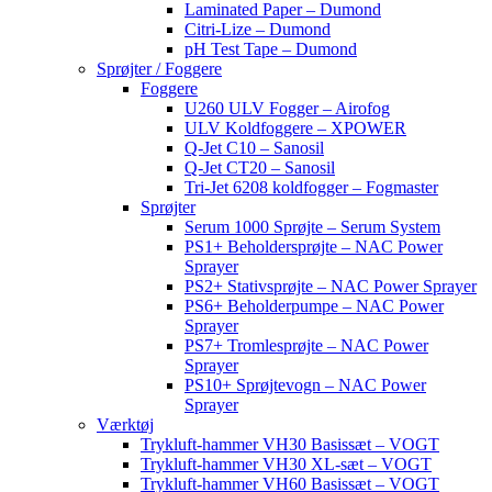
Laminated Paper – Dumond
Citri-Lize – Dumond
pH Test Tape – Dumond
Sprøjter / Foggere
Foggere
U260 ULV Fogger – Airofog
ULV Koldfoggere – XPOWER
Q-Jet C10 – Sanosil
Q-Jet CT20 – Sanosil
Tri-Jet 6208 koldfogger – Fogmaster
Sprøjter
Serum 1000 Sprøjte – Serum System
PS1+ Beholdersprøjte – NAC Power
Sprayer
PS2+ Stativsprøjte – NAC Power Sprayer
PS6+ Beholderpumpe – NAC Power
Sprayer
PS7+ Tromlesprøjte – NAC Power
Sprayer
PS10+ Sprøjtevogn – NAC Power
Sprayer
Værktøj
Trykluft-hammer VH30 Basissæt – VOGT
Trykluft-hammer VH30 XL-sæt – VOGT
Trykluft-hammer VH60 Basissæt – VOGT