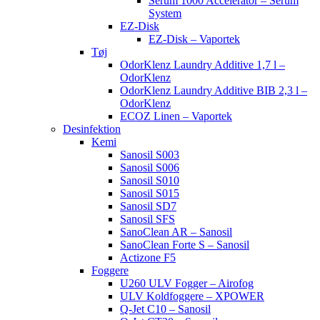
Serum 1000 Accelerator – Serum
System
EZ-Disk
EZ-Disk – Vaportek
Tøj
OdorKlenz Laundry Additive 1,7 l –
OdorKlenz
OdorKlenz Laundry Additive BIB 2,3 l –
OdorKlenz
ECOZ Linen – Vaportek
Desinfektion
Kemi
Sanosil S003
Sanosil S006
Sanosil S010
Sanosil S015
Sanosil SD7
Sanosil SFS
SanoClean AR – Sanosil
SanoClean Forte S – Sanosil
Actizone F5
Foggere
U260 ULV Fogger – Airofog
ULV Koldfoggere – XPOWER
Q-Jet C10 – Sanosil