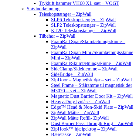
Trykluft-hammer VH60 XL-sæt – VOGT
Støvinddæmning
Teleskopstænger – ZipWall
SLP6 Teleskopstænger – ZipWall
SLP2 Teleskopstænger – ZipWall
KT20 Teleskopstænger – ZipWall
Tilbehør – ZipWall
FoamRail Span/Skumtætningsskinne –
ZipWall
FoamRail Span Mini /Skumtætningsskinne
Mini – ZipWall
FoamRail/Skumtætningsskinne – ZipWall
SideClamp/Sideklemme – ZipWall
SideBridge – ZipWall
ZipDoor – Magnetisk dør – sæt – ZipWall
Steel Frame – Stålramme til magnetisk dør
M3070 – sæt – ZipWall
Magnetic Dust Barrier Door Kit – ZipWall
Heavy-Duty lynlåse – ZipWall
Edge™ Head & Non-Skid Plate – ZipWall
ZipWall Måtte – ZipWall
ZipWall Måtte Refill- ZipWall
Dust Barrier Pass Through Ring – ZipWall
ZipHook™ hjælpekrog – ZipWall
Bæretaske – ZipWall