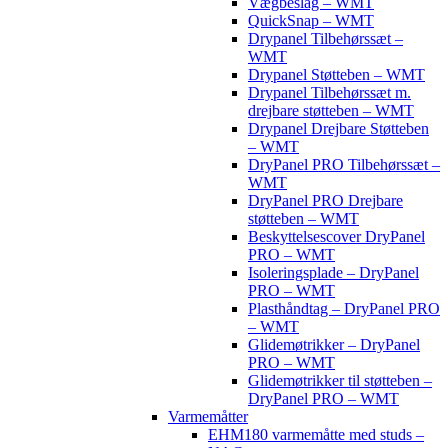
Vægbeslag – WMT
QuickSnap – WMT
Drypanel Tilbehørssæt –
WMT
Drypanel Støtteben – WMT
Drypanel Tilbehørssæt m.
drejbare støtteben – WMT
Drypanel Drejbare Støtteben
– WMT
DryPanel PRO Tilbehørssæt –
WMT
DryPanel PRO Drejbare
støtteben – WMT
Beskyttelsescover DryPanel
PRO – WMT
Isoleringsplade – DryPanel
PRO – WMT
Plasthåndtag – DryPanel PRO
– WMT
Glidemøtrikker – DryPanel
PRO – WMT
Glidemøtrikker til støtteben –
DryPanel PRO – WMT
Varmemåtter
EHM180 varmemåtte med studs –