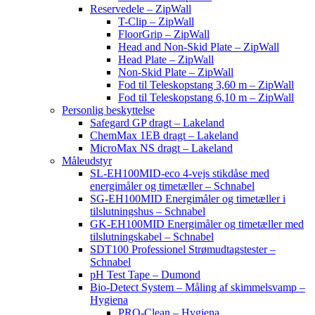
Reservedele – ZipWall
T-Clip – ZipWall
FloorGrip – ZipWall
Head and Non-Skid Plate – ZipWall
Head Plate – ZipWall
Non-Skid Plate – ZipWall
Fod til Teleskopstang 3,60 m – ZipWall
Fod til Teleskopstang 6,10 m – ZipWall
Personlig beskyttelse
Safegard GP dragt – Lakeland
ChemMax 1EB dragt – Lakeland
MicroMax NS dragt – Lakeland
Måleudstyr
SL-EH100MID-eco 4-vejs stikdåse med
energimåler og timetæller – Schnabel
SG-EH100MID Energimåler og timetæller i
tilslutningshus – Schnabel
GK-EH100MID Energimåler og timetæller med
tilslutningskabel – Schnabel
SDT100 Professionel Strømudtagstester –
Schnabel
pH Test Tape – Dumond
Bio-Detect System – Måling af skimmelsvamp –
Hygiena
PRO-Clean – Hygiena