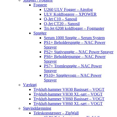
Sprøjter / Foggere
Foggere
U260 ULV Fogger – Airofog
ULV Koldfoggere – XPOWER
Q-Jet C10 – Sanosil
Q-Jet CT20 – Sanosil
Tri-Jet 6208 koldfogger – Fogmaster
Sprøjter
Serum 1000 Sprøjte – Serum System
PS1+ Beholdersprøjte – NAC Power
Sprayer
PS2+ Stativsprøjte – NAC Power Sprayer
PS6+ Beholderpumpe – NAC Power
Sprayer
PS7+ Tromlesprøjte – NAC Power
Sprayer
PS10+ Sprøjtevogn – NAC Power
Sprayer
Værktøj
Trykluft-hammer VH30 Basissæt – VOGT
Trykluft-hammer VH30 XL-sæt – VOGT
Trykluft-hammer VH60 Basissæt – VOGT
Trykluft-hammer VH60 XL-sæt – VOGT
Støvinddæmning
Teleskopstænger – ZipWall