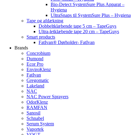
Bio-Detect SystemSure Plus Apparat –
Hygiena
UltraSnaps til SystemSure Plus – Hygiena
Tape og afdækning
Dobbeltklæbende tape 5 cm – TapeGuys
Ultra-letklæbende tape 20 cm – TapeGuys
Smart products
FatIvan® Dørholder- FatIvan
Brands
Concrobium
Dumond
Ecor Pro
EnviroKlenz
FatIvan
Gregomatic
Lakeland
NAC
NAC Power Sprayers
OdorKlenz
RAMFAN
Sanosil
Schnabel
Serum System
Vaportek
VOGT