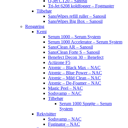
Q-Jet CT20 – Sanosil
Tri-Jet 6208 koldfogger – Fogmaster
Tilbehør
SanoWipes refill ruller – Sanosil
SanoWipes Big Box – Sanosil
Rengøring
Kemi
Serum 1000 – Serum System
Serum 1000 Accelerator – Serum System
SanoClean AR – Sanosil
SanoClean Forte S – Sanosil
Benefect Decon 30 – Benefect
Actizone F5
Atomic – Black Max – NAC
Atomic – Blue Power – NAC
Atomic – Mild Clean – NAC
Atomic – De-Foamer – NAC
Magic Peel – NAC
Sodsvamp – NAC
Tilbehør
Serum 1000 Sprøjte – Serum
System
Rekvisitter
Sodsvamp – NAC
Fuginator – NAC