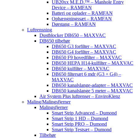
UB20xx M.E.D.™ – Manhole Entry
Device – RAMFAN
Batteri og oplader – RAMFAN
Ophængningssæt – RAMFAN
Dørstang – RAMFAN
Luftrensning
Dustblocker DB650 – MAXVAC
DB650 tilbehør
DB650 G3 forfilter – MAXVAC
DB650 G4 forfilter – MAXVAC
DB650 F9 hovedfilter – MAXVAC
DB650 HEPA H14-kulfilter – MAXVAC
DB650 kulfilter – MAXVAC
DB650 filtersæt 6 mdr (G3 + G4) –
MAXVAC
DB650 kanalslange-adapter – MAXVAC
DB650 kanalslange 5 meter – MAXVAC
Air System Plus luftrenser – EnviroKlenz
Maling/Malingsfjerner
Malingsfjerner
Smart Strip Advanced – Dumond
Smart Strip 1 HD – Dumond
Smart Strip PRO – Dumond
Smart Strip Testsæt – Dumond
Tilbehør