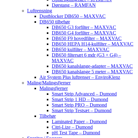
Dørstang – RAMFAN
Luftrensning
Dustblocker DB650 – MAXVAC
DB650 tilbehør
DB650 G3 forfilter – MAXVAC
DB650 G4 forfilter – MAXVAC
DB650 F9 hovedfilter – MAXVAC
DB650 HEPA H14-kulfilter – MAXVAC
DB650 kulfilter – MAXVAC
DB650 filtersæt 6 mdr (G3 + G4) –
MAXVAC
DB650 kanalslange-adapter – MAXVAC
DB650 kanalslange 5 meter – MAXVAC
Air System Plus luftrenser – EnviroKlenz
Maling/Malingsfjerner
Malingsfjerner
Smart Strip Advanced – Dumond
Smart Strip 1 HD – Dumond
Smart Strip PRO – Dumond
Smart Strip Testsæt – Dumond
Tilbehør
Laminated Paper – Dumond
Citri-Lize – Dumond
pH Test Tape – Dumond