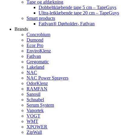
Tape og afdækning
Dobbeltklæbende tape 5 cm – TapeGuys
Ultra-letklæbende tape 20 cm – TapeGuys
Smart products
FatIvan® Dørholder- FatIvan
Brands
Concrobium
Dumond
Ecor Pro
EnviroKlenz
FatIvan
Gregomatic
Lakeland
NAC
NAC Power Sprayers
OdorKlenz
RAMFAN
Sanosil
Schnabel
Serum System
Vaportek
VOGT
WMT
XPOWER
ZipWall