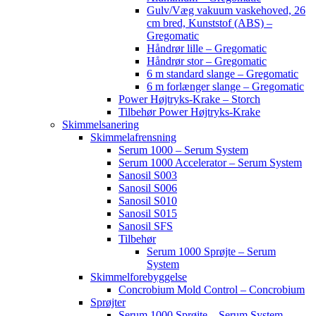
Gulv/Væg vakuum vaskehoved, 26
cm bred, Kunststof (ABS) –
Gregomatic
Håndrør lille – Gregomatic
Håndrør stor – Gregomatic
6 m standard slange – Gregomatic
6 m forlænger slange – Gregomatic
Power Højtryks-Krake – Storch
Tilbehør Power Højtryks-Krake
Skimmelsanering
Skimmelafrensning
Serum 1000 – Serum System
Serum 1000 Accelerator – Serum System
Sanosil S003
Sanosil S006
Sanosil S010
Sanosil S015
Sanosil SFS
Tilbehør
Serum 1000 Sprøjte – Serum
System
Skimmelforebyggelse
Concrobium Mold Control – Concrobium
Sprøjter
Serum 1000 Sprøjte – Serum System