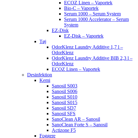
ECOZ Linen – Vaportek
Bio-C – Vaportek
Serum 1000 – Serum System
Serum 1000 Accelerator – Serum
System
EZ-Disk
EZ-Disk – Vaportek
Tøj
OdorKlenz Laundry Additive 1,7 l –
OdorKlenz
OdorKlenz Laundry Additive BIB 2,3 l –
OdorKlenz
ECOZ Linen – Vaportek
Desinfektion
Kemi
Sanosil S003
Sanosil S006
Sanosil S010
Sanosil S015
Sanosil SD7
Sanosil SFS
SanoClean AR – Sanosil
SanoClean Forte S – Sanosil
Actizone F5
Foggere