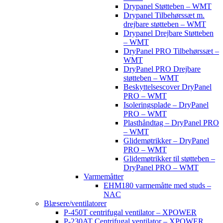
Drypanel Støtteben – WMT
Drypanel Tilbehørssæt m.
drejbare støtteben – WMT
Drypanel Drejbare Støtteben
– WMT
DryPanel PRO Tilbehørssæt –
WMT
DryPanel PRO Drejbare
støtteben – WMT
Beskyttelsescover DryPanel
PRO – WMT
Isoleringsplade – DryPanel
PRO – WMT
Plasthåndtag – DryPanel PRO
– WMT
Glidemøtrikker – DryPanel
PRO – WMT
Glidemøtrikker til støtteben –
DryPanel PRO – WMT
Varmemåtter
EHM180 varmemåtte med studs –
NAC
Blæsere/ventilatorer
P-450T centrifugal ventilator – XPOWER
P-230AT Centrifugal ventilator – XPOWER