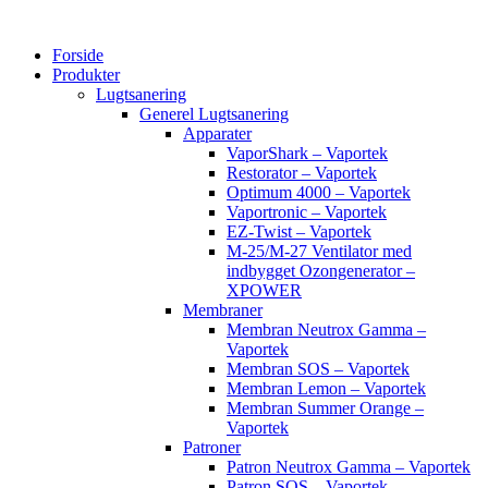
Videre
til
Forside
indhold
Produkter
Lugtsanering
Generel Lugtsanering
Apparater
VaporShark – Vaportek
Restorator – Vaportek
Optimum 4000 – Vaportek
Vaportronic – Vaportek
EZ-Twist – Vaportek
M-25/M-27 Ventilator med
indbygget Ozongenerator –
XPOWER
Membraner
Membran Neutrox Gamma –
Vaportek
Membran SOS – Vaportek
Membran Lemon – Vaportek
Membran Summer Orange –
Vaportek
Patroner
Patron Neutrox Gamma – Vaportek
Patron SOS – Vaportek