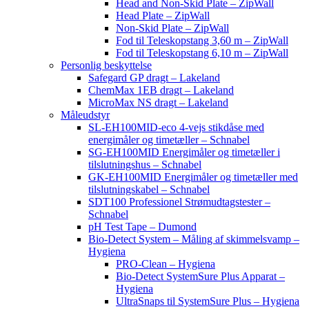
Head and Non-Skid Plate – ZipWall
Head Plate – ZipWall
Non-Skid Plate – ZipWall
Fod til Teleskopstang 3,60 m – ZipWall
Fod til Teleskopstang 6,10 m – ZipWall
Personlig beskyttelse
Safegard GP dragt – Lakeland
ChemMax 1EB dragt – Lakeland
MicroMax NS dragt – Lakeland
Måleudstyr
SL-EH100MID-eco 4-vejs stikdåse med
energimåler og timetæller – Schnabel
SG-EH100MID Energimåler og timetæller i
tilslutningshus – Schnabel
GK-EH100MID Energimåler og timetæller med
tilslutningskabel – Schnabel
SDT100 Professionel Strømudtagstester –
Schnabel
pH Test Tape – Dumond
Bio-Detect System – Måling af skimmelsvamp –
Hygiena
PRO-Clean – Hygiena
Bio-Detect SystemSure Plus Apparat –
Hygiena
UltraSnaps til SystemSure Plus – Hygiena