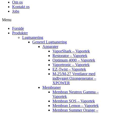
Om os
Kontakt os
Jobs
Menu
Forside
Produkter
Lugtsanering
Generel Lugtsanering
Apparater
VaporShark – Vaportek
Restorator – Vaportek
Optimum 4000 – Vaportek
Vaportronic – Vaportek
EZ-Twist – Vaportek
M-25/M-27 Ventilator med
indbygget Ozongenerator –
XPOWER
Membraner
Membran Neutrox Gamma –
Vaportek
Membran SOS – Vaportek
Membran Lemon – Vaportek
Membran Summer Orange –