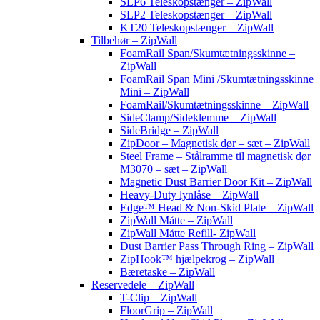
SLP6 Teleskopstænger – ZipWall
SLP2 Teleskopstænger – ZipWall
KT20 Teleskopstænger – ZipWall
Tilbehør – ZipWall
FoamRail Span/Skumtætningsskinne –
ZipWall
FoamRail Span Mini /Skumtætningsskinne
Mini – ZipWall
FoamRail/Skumtætningsskinne – ZipWall
SideClamp/Sideklemme – ZipWall
SideBridge – ZipWall
ZipDoor – Magnetisk dør – sæt – ZipWall
Steel Frame – Stålramme til magnetisk dør
M3070 – sæt – ZipWall
Magnetic Dust Barrier Door Kit – ZipWall
Heavy-Duty lynlåse – ZipWall
Edge™ Head & Non-Skid Plate – ZipWall
ZipWall Måtte – ZipWall
ZipWall Måtte Refill- ZipWall
Dust Barrier Pass Through Ring – ZipWall
ZipHook™ hjælpekrog – ZipWall
Bæretaske – ZipWall
Reservedele – ZipWall
T-Clip – ZipWall
FloorGrip – ZipWall