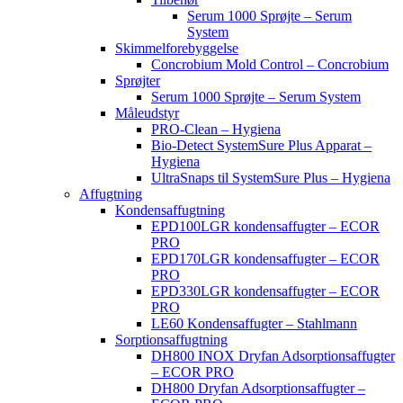
Serum 1000 Sprøjte – Serum
System
Skimmelforebyggelse
Concrobium Mold Control – Concrobium
Sprøjter
Serum 1000 Sprøjte – Serum System
Måleudstyr
PRO-Clean – Hygiena
Bio-Detect SystemSure Plus Apparat –
Hygiena
UltraSnaps til SystemSure Plus – Hygiena
Affugtning
Kondensaffugtning
EPD100LGR kondensaffugter – ECOR
PRO
EPD170LGR kondensaffugter – ECOR
PRO
EPD330LGR kondensaffugter – ECOR
PRO
LE60 Kondensaffugter – Stahlmann
Sorptionsaffugtning
DH800 INOX Dryfan Adsorptionsaffugter
– ECOR PRO
DH800 Dryfan Adsorptionsaffugter –