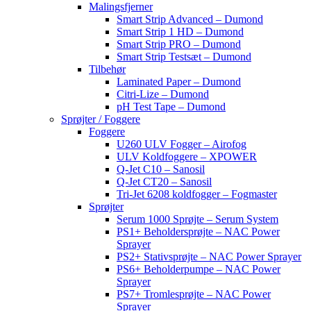
Malingsfjerner
Smart Strip Advanced – Dumond
Smart Strip 1 HD – Dumond
Smart Strip PRO – Dumond
Smart Strip Testsæt – Dumond
Tilbehør
Laminated Paper – Dumond
Citri-Lize – Dumond
pH Test Tape – Dumond
Sprøjter / Foggere
Foggere
U260 ULV Fogger – Airofog
ULV Koldfoggere – XPOWER
Q-Jet C10 – Sanosil
Q-Jet CT20 – Sanosil
Tri-Jet 6208 koldfogger – Fogmaster
Sprøjter
Serum 1000 Sprøjte – Serum System
PS1+ Beholdersprøjte – NAC Power
Sprayer
PS2+ Stativsprøjte – NAC Power Sprayer
PS6+ Beholderpumpe – NAC Power
Sprayer
PS7+ Tromlesprøjte – NAC Power
Sprayer