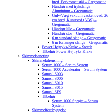
bred, Forkromet stål – Gregomatic
Håndrør med trykslange –
Aluminium – Gregomatic
Gulv/Væg vakuum vaskehoved, 26
cm bred, Kunststof (ABS) –
Gregomatic
Håndrør lille – Gregomatic
Håndrør stor – Gregomatic
6 m standard slange – Gregomatic
6 m forlænger slange – Gregomatic
Power Højtryks-Krake – Storch
Tilbehør Power Højtryks-Krake
Skimmelsanering
Skimmelafrensning
Serum 1000 – Serum System
Serum 1000 Accelerator – Serum System
Sanosil S003
Sanosil S006
Sanosil S010
Sanosil S015
Sanosil SFS
Tilbehør
Serum 1000 Sprøjte – Serum
System
Skimmelforebyggelse