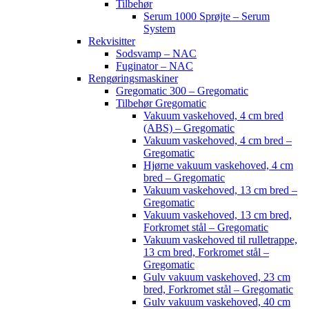
Tilbehør
Serum 1000 Sprøjte – Serum
System
Rekvisitter
Sodsvamp – NAC
Fuginator – NAC
Rengøringsmaskiner
Gregomatic 300 – Gregomatic
Tilbehør Gregomatic
Vakuum vaskehoved, 4 cm bred
(ABS) – Gregomatic
Vakuum vaskehoved, 4 cm bred –
Gregomatic
Hjørne vakuum vaskehoved, 4 cm
bred – Gregomatic
Vakuum vaskehoved, 13 cm bred –
Gregomatic
Vakuum vaskehoved, 13 cm bred,
Forkromet stål – Gregomatic
Vakuum vaskehoved til rulletrappe,
13 cm bred, Forkromet stål –
Gregomatic
Gulv vakuum vaskehoved, 23 cm
bred, Forkromet stål – Gregomatic
Gulv vakuum vaskehoved, 40 cm