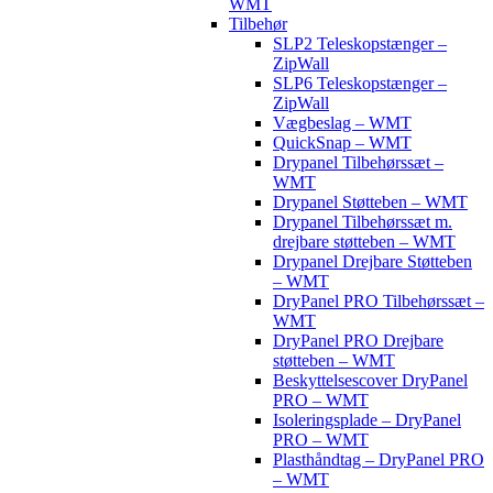
WMT
Tilbehør
SLP2 Teleskopstænger –
ZipWall
SLP6 Teleskopstænger –
ZipWall
Vægbeslag – WMT
QuickSnap – WMT
Drypanel Tilbehørssæt –
WMT
Drypanel Støtteben – WMT
Drypanel Tilbehørssæt m.
drejbare støtteben – WMT
Drypanel Drejbare Støtteben
– WMT
DryPanel PRO Tilbehørssæt –
WMT
DryPanel PRO Drejbare
støtteben – WMT
Beskyttelsescover DryPanel
PRO – WMT
Isoleringsplade – DryPanel
PRO – WMT
Plasthåndtag – DryPanel PRO
– WMT