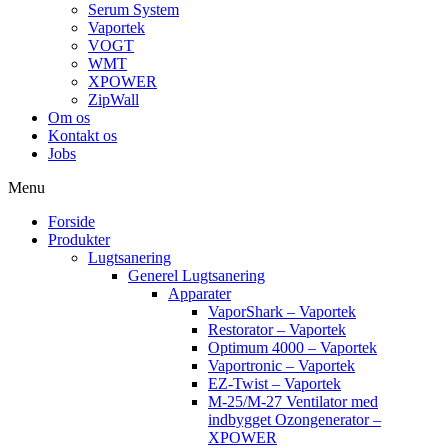
Serum System
Vaportek
VOGT
WMT
XPOWER
ZipWall
Om os
Kontakt os
Jobs
Menu
Forside
Produkter
Lugtsanering
Generel Lugtsanering
Apparater
VaporShark – Vaportek
Restorator – Vaportek
Optimum 4000 – Vaportek
Vaportronic – Vaportek
EZ-Twist – Vaportek
M-25/M-27 Ventilator med
indbygget Ozongenerator –
XPOWER