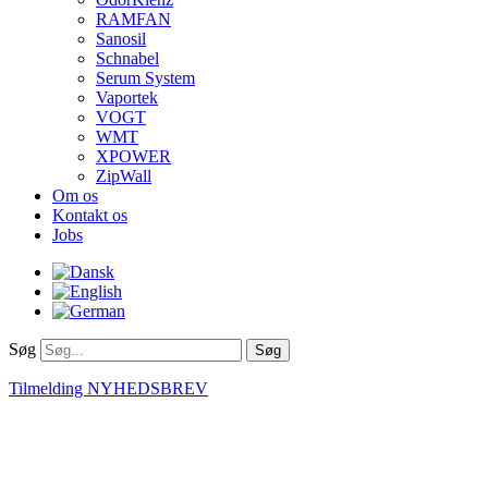
RAMFAN
Sanosil
Schnabel
Serum System
Vaportek
VOGT
WMT
XPOWER
ZipWall
Om os
Kontakt os
Jobs
Søg
Søg
Tilmelding NYHEDSBREV