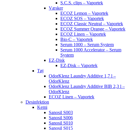
S.C.S. clips – Vaportek
Væsker
ECOZ Lemon – Vaportek
ECOZ SOS – Vaportek
ECOZ Classic Neutral – Vaportek
ECOZ Summer Orange – Vaportek
ECOZ Linen – Vaportek
Bio-C – Vaportek
Serum 1000 – Serum System
Serum 1000 Accelerator – Serum
System
EZ-Disk
EZ-Disk – Vaportek
Tøj
OdorKlenz Laundry Additive 1,7 l –
OdorKlenz
OdorKlenz Laundry Additive BIB 2,3 l –
OdorKlenz
ECOZ Linen – Vaportek
Desinfektion
Kemi
Sanosil S003
Sanosil S006
Sanosil S010
Sanosil S015