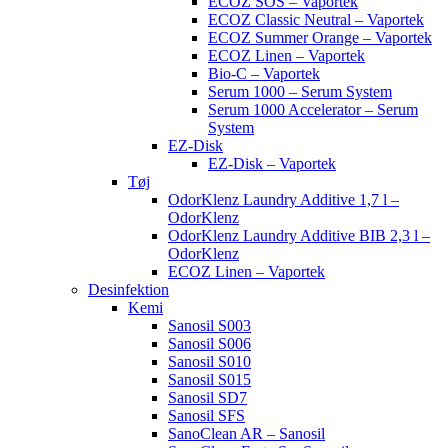
ECOZ SOS – Vaportek
ECOZ Classic Neutral – Vaportek
ECOZ Summer Orange – Vaportek
ECOZ Linen – Vaportek
Bio-C – Vaportek
Serum 1000 – Serum System
Serum 1000 Accelerator – Serum
System
EZ-Disk
EZ-Disk – Vaportek
Tøj
OdorKlenz Laundry Additive 1,7 l –
OdorKlenz
OdorKlenz Laundry Additive BIB 2,3 l –
OdorKlenz
ECOZ Linen – Vaportek
Desinfektion
Kemi
Sanosil S003
Sanosil S006
Sanosil S010
Sanosil S015
Sanosil SD7
Sanosil SFS
SanoClean AR – Sanosil