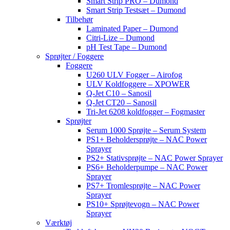
Smart Strip PRO – Dumond
Smart Strip Testsæt – Dumond
Tilbehør
Laminated Paper – Dumond
Citri-Lize – Dumond
pH Test Tape – Dumond
Sprøjter / Foggere
Foggere
U260 ULV Fogger – Airofog
ULV Koldfoggere – XPOWER
Q-Jet C10 – Sanosil
Q-Jet CT20 – Sanosil
Tri-Jet 6208 koldfogger – Fogmaster
Sprøjter
Serum 1000 Sprøjte – Serum System
PS1+ Beholdersprøjte – NAC Power
Sprayer
PS2+ Stativsprøjte – NAC Power Sprayer
PS6+ Beholderpumpe – NAC Power
Sprayer
PS7+ Tromlesprøjte – NAC Power
Sprayer
PS10+ Sprøjtevogn – NAC Power
Sprayer
Værktøj