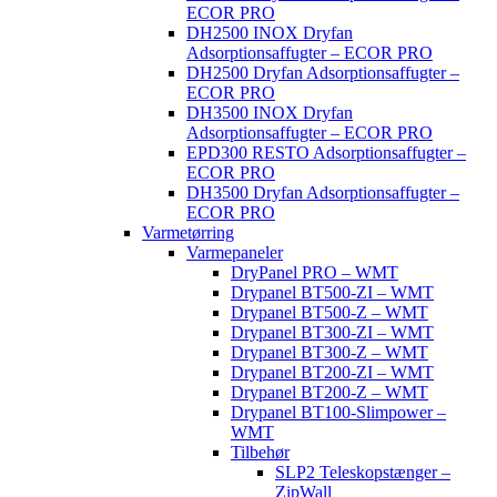
ECOR PRO
DH2500 INOX Dryfan
Adsorptionsaffugter – ECOR PRO
DH2500 Dryfan Adsorptionsaffugter –
ECOR PRO
DH3500 INOX Dryfan
Adsorptionsaffugter – ECOR PRO
EPD300 RESTO Adsorptionsaffugter –
ECOR PRO
DH3500 Dryfan Adsorptionsaffugter –
ECOR PRO
Varmetørring
Varmepaneler
DryPanel PRO – WMT
Drypanel BT500-ZI – WMT
Drypanel BT500-Z – WMT
Drypanel BT300-ZI – WMT
Drypanel BT300-Z – WMT
Drypanel BT200-ZI – WMT
Drypanel BT200-Z – WMT
Drypanel BT100-Slimpower –
WMT
Tilbehør
SLP2 Teleskopstænger –
ZipWall