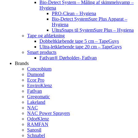
Bio-Detect System – Måling af skimmelsvamp –
Hygiena
PRO-Clean – Hygiena
Bio-Detect SystemSure Plus Apparat –
Hygiena
UltraSnaps til SystemSure Plus – Hygiena
Tape og afdækning
Dobbeltklæbende tape 5 cm – TapeGuys
Ultra-letklæbende tape 20 cm – TapeGuys
Smart products
FatIvan® Dørholder- FatIvan
Brands
Concrobium
Dumond
Ecor Pro
EnviroKlenz
FatIvan
Gregomatic
Lakeland
NAC
NAC Power Sprayers
OdorKlenz
RAMFAN
Sanosil
Schnabel