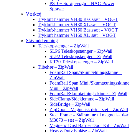
PS10+ Sprøjtevogn – NAC Power
Sprayer
Værktøj
Trykluft-hammer VH30 Basissæt – VOGT
Trykluft-hammer VH30 XL-sæt – VOGT
Trykluft-hammer VH60 Basissæt – VOGT
Trykluft-hammer VH60 XL-sæt – VOGT
Støvinddæmning
Teleskopstænger – ZipWall
SLP6 Teleskopstænger – ZipWall
SLP2 Teleskopstænger – ZipWall
KT20 Teleskopstænger – ZipWall
Tilbehør – ZipWall
FoamRail Span/Skumtætningsskinne –
ZipWall
FoamRail Span Mini /Skumtætningsskinne
Mini – ZipWall
FoamRail/Skumtætningsskinne – ZipWall
SideClamp/Sideklemme – ZipWall
SideBridge – ZipWall
ZipDoor – Magnetisk dør – sæt – ZipWall
Steel Frame – Stålramme til magnetisk dør
M3070 – sæt – ZipWall
Magnetic Dust Barrier Door Kit – ZipWall
Heavy-Duty lynlåse – ZipWall