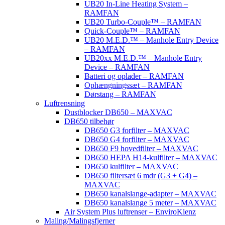
UB20 In-Line Heating System –
RAMFAN
UB20 Turbo-Couple™ – RAMFAN
Quick-Couple™ – RAMFAN
UB20 M.E.D.™ – Manhole Entry Device
– RAMFAN
UB20xx M.E.D.™ – Manhole Entry
Device – RAMFAN
Batteri og oplader – RAMFAN
Ophængningssæt – RAMFAN
Dørstang – RAMFAN
Luftrensning
Dustblocker DB650 – MAXVAC
DB650 tilbehør
DB650 G3 forfilter – MAXVAC
DB650 G4 forfilter – MAXVAC
DB650 F9 hovedfilter – MAXVAC
DB650 HEPA H14-kulfilter – MAXVAC
DB650 kulfilter – MAXVAC
DB650 filtersæt 6 mdr (G3 + G4) –
MAXVAC
DB650 kanalslange-adapter – MAXVAC
DB650 kanalslange 5 meter – MAXVAC
Air System Plus luftrenser – EnviroKlenz
Maling/Malingsfjerner