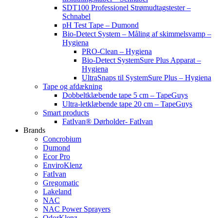
SDT100 Professionel Strømudtagstester –
Schnabel
pH Test Tape – Dumond
Bio-Detect System – Måling af skimmelsvamp –
Hygiena
PRO-Clean – Hygiena
Bio-Detect SystemSure Plus Apparat –
Hygiena
UltraSnaps til SystemSure Plus – Hygiena
Tape og afdækning
Dobbeltklæbende tape 5 cm – TapeGuys
Ultra-letklæbende tape 20 cm – TapeGuys
Smart products
FatIvan® Dørholder- FatIvan
Brands
Concrobium
Dumond
Ecor Pro
EnviroKlenz
FatIvan
Gregomatic
Lakeland
NAC
NAC Power Sprayers
OdorKlenz