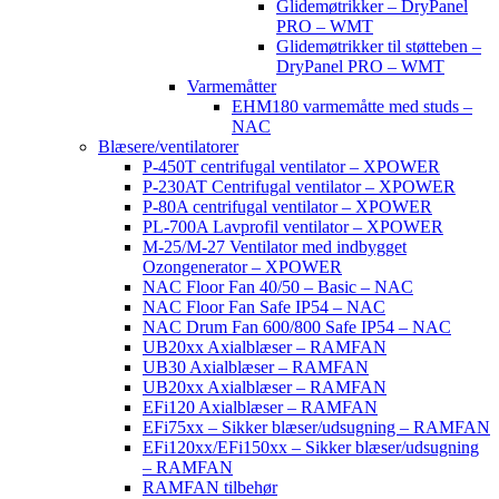
Glidemøtrikker – DryPanel
PRO – WMT
Glidemøtrikker til støtteben –
DryPanel PRO – WMT
Varmemåtter
EHM180 varmemåtte med studs –
NAC
Blæsere/ventilatorer
P-450T centrifugal ventilator – XPOWER
P-230AT Centrifugal ventilator – XPOWER
P-80A centrifugal ventilator – XPOWER
PL-700A Lavprofil ventilator – XPOWER
M-25/M-27 Ventilator med indbygget
Ozongenerator – XPOWER
NAC Floor Fan 40/50 – Basic – NAC
NAC Floor Fan Safe IP54 – NAC
NAC Drum Fan 600/800 Safe IP54 – NAC
UB20xx Axialblæser – RAMFAN
UB30 Axialblæser – RAMFAN
UB20xx Axialblæser – RAMFAN
EFi120 Axialblæser – RAMFAN
EFi75xx – Sikker blæser/udsugning – RAMFAN
EFi120xx/EFi150xx – Sikker blæser/udsugning
– RAMFAN
RAMFAN tilbehør