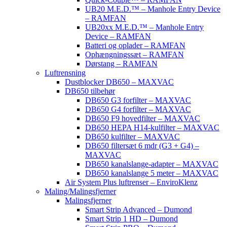
UB20 M.E.D.™ – Manhole Entry Device
– RAMFAN
UB20xx M.E.D.™ – Manhole Entry
Device – RAMFAN
Batteri og oplader – RAMFAN
Ophængningssæt – RAMFAN
Dørstang – RAMFAN
Luftrensning
Dustblocker DB650 – MAXVAC
DB650 tilbehør
DB650 G3 forfilter – MAXVAC
DB650 G4 forfilter – MAXVAC
DB650 F9 hovedfilter – MAXVAC
DB650 HEPA H14-kulfilter – MAXVAC
DB650 kulfilter – MAXVAC
DB650 filtersæt 6 mdr (G3 + G4) –
MAXVAC
DB650 kanalslange-adapter – MAXVAC
DB650 kanalslange 5 meter – MAXVAC
Air System Plus luftrenser – EnviroKlenz
Maling/Malingsfjerner
Malingsfjerner
Smart Strip Advanced – Dumond
Smart Strip 1 HD – Dumond