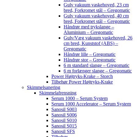
Gulv vakuum vaskehoved, 23 cm
bred, Forkromet stål – Gregomatic
Gulv vakuum vaskehoved, 40 cm
bred, Forkromet stål – Gregomatic
Håndrør med trykslange –
Aluminium – Gregomatic
Gulv/Væg vakuum vaskehoved, 26
cm bred, Kunststof (ABS) –
Gregomatic
Håndrør lille – Gregomatic
Håndrør stor – Gregomatic
6 m standard slange – Gregomatic
6 m forlænger slange – Gregomatic
Power Højtryks-Krake – Storch
Tilbehør Power Højtryks-Krake
Skimmelsanering
Skimmelafrensning
Serum 1000 – Serum System
Serum 1000 Accelerator – Serum System
Sanosil S003
Sanosil S006
Sanosil S010
Sanosil S015
Sanosil SFS
Tilbehør