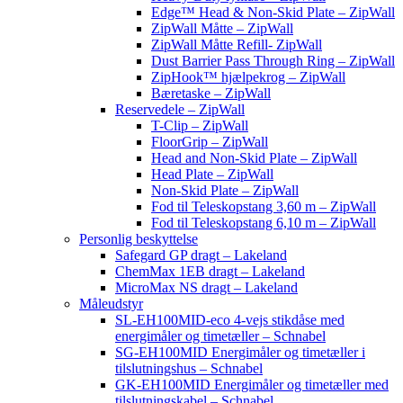
Edge™ Head & Non-Skid Plate – ZipWall
ZipWall Måtte – ZipWall
ZipWall Måtte Refill- ZipWall
Dust Barrier Pass Through Ring – ZipWall
ZipHook™ hjælpekrog – ZipWall
Bæretaske – ZipWall
Reservedele – ZipWall
T-Clip – ZipWall
FloorGrip – ZipWall
Head and Non-Skid Plate – ZipWall
Head Plate – ZipWall
Non-Skid Plate – ZipWall
Fod til Teleskopstang 3,60 m – ZipWall
Fod til Teleskopstang 6,10 m – ZipWall
Personlig beskyttelse
Safegard GP dragt – Lakeland
ChemMax 1EB dragt – Lakeland
MicroMax NS dragt – Lakeland
Måleudstyr
SL-EH100MID-eco 4-vejs stikdåse med
energimåler og timetæller – Schnabel
SG-EH100MID Energimåler og timetæller i
tilslutningshus – Schnabel
GK-EH100MID Energimåler og timetæller med
tilslutningskabel – Schnabel