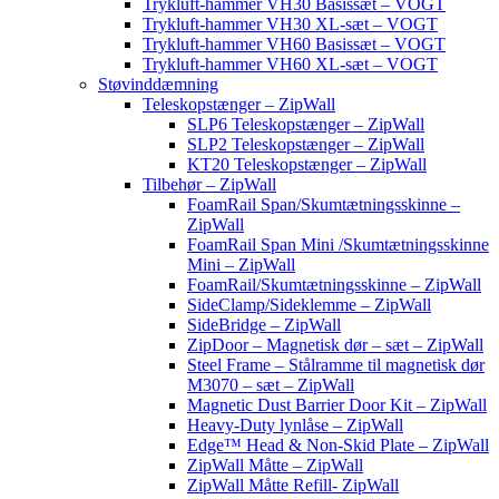
Trykluft-hammer VH30 Basissæt – VOGT
Trykluft-hammer VH30 XL-sæt – VOGT
Trykluft-hammer VH60 Basissæt – VOGT
Trykluft-hammer VH60 XL-sæt – VOGT
Støvinddæmning
Teleskopstænger – ZipWall
SLP6 Teleskopstænger – ZipWall
SLP2 Teleskopstænger – ZipWall
KT20 Teleskopstænger – ZipWall
Tilbehør – ZipWall
FoamRail Span/Skumtætningsskinne –
ZipWall
FoamRail Span Mini /Skumtætningsskinne
Mini – ZipWall
FoamRail/Skumtætningsskinne – ZipWall
SideClamp/Sideklemme – ZipWall
SideBridge – ZipWall
ZipDoor – Magnetisk dør – sæt – ZipWall
Steel Frame – Stålramme til magnetisk dør
M3070 – sæt – ZipWall
Magnetic Dust Barrier Door Kit – ZipWall
Heavy-Duty lynlåse – ZipWall
Edge™ Head & Non-Skid Plate – ZipWall
ZipWall Måtte – ZipWall
ZipWall Måtte Refill- ZipWall