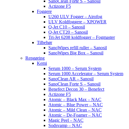
SanoClean Forte S – Sanosil
Actizone F5
Foggere
U260 ULV Fogger – Airofog
ULV Koldfoggere – XPOWER
Q-Jet C10 – Sanosil
Q-Jet CT20 – Sanosil
Tri-Jet 6208 koldfogger – Fogmaster
Tilbehør
SanoWipes refill ruller – Sanosil
SanoWipes Big Box – Sanosil
Rengøring
Kemi
Serum 1000 – Serum System
Serum 1000 Accelerator – Serum System
SanoClean AR – Sanosil
SanoClean Forte S – Sanosil
Benefect Decon 30 – Benefect
Actizone F5
Atomic – Black Max – NAC
Atomic – Blue Power – NAC
Atomic – Mild Clean – NAC
Atomic – De-Foamer – NAC
Magic Peel – NAC
Sodsvamp – NAC