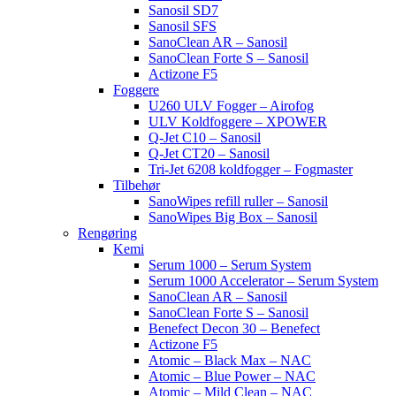
Sanosil SD7
Sanosil SFS
SanoClean AR – Sanosil
SanoClean Forte S – Sanosil
Actizone F5
Foggere
U260 ULV Fogger – Airofog
ULV Koldfoggere – XPOWER
Q-Jet C10 – Sanosil
Q-Jet CT20 – Sanosil
Tri-Jet 6208 koldfogger – Fogmaster
Tilbehør
SanoWipes refill ruller – Sanosil
SanoWipes Big Box – Sanosil
Rengøring
Kemi
Serum 1000 – Serum System
Serum 1000 Accelerator – Serum System
SanoClean AR – Sanosil
SanoClean Forte S – Sanosil
Benefect Decon 30 – Benefect
Actizone F5
Atomic – Black Max – NAC
Atomic – Blue Power – NAC
Atomic – Mild Clean – NAC