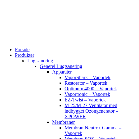
Videre
til
indhold
Forside
Produkter
Lugtsanering
Generel Lugtsanering
Apparater
VaporShark – Vaportek
Restorator – Vaportek
Optimum 4000 – Vaportek
Vaportronic – Vaportek
EZ-Twist – Vaportek
M-25/M-27 Ventilator med
indbygget Ozongenerator –
XPOWER
Membraner
Membran Neutrox Gamma –
Vaportek
Membran SOS – Vaportek