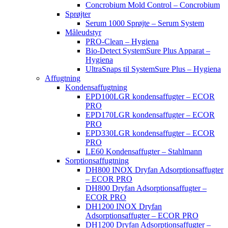
Concrobium Mold Control – Concrobium
Sprøjter
Serum 1000 Sprøjte – Serum System
Måleudstyr
PRO-Clean – Hygiena
Bio-Detect SystemSure Plus Apparat –
Hygiena
UltraSnaps til SystemSure Plus – Hygiena
Affugtning
Kondensaffugtning
EPD100LGR kondensaffugter – ECOR
PRO
EPD170LGR kondensaffugter – ECOR
PRO
EPD330LGR kondensaffugter – ECOR
PRO
LE60 Kondensaffugter – Stahlmann
Sorptionsaffugtning
DH800 INOX Dryfan Adsorptionsaffugter
– ECOR PRO
DH800 Dryfan Adsorptionsaffugter –
ECOR PRO
DH1200 INOX Dryfan
Adsorptionsaffugter – ECOR PRO
DH1200 Dryfan Adsorptionsaffugter –