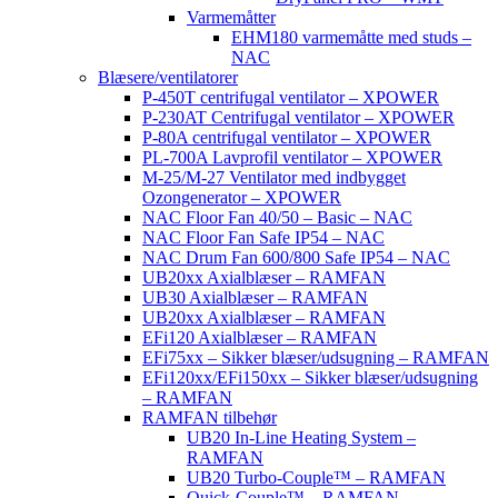
Varmemåtter
EHM180 varmemåtte med studs –
NAC
Blæsere/ventilatorer
P-450T centrifugal ventilator – XPOWER
P-230AT Centrifugal ventilator – XPOWER
P-80A centrifugal ventilator – XPOWER
PL-700A Lavprofil ventilator – XPOWER
M-25/M-27 Ventilator med indbygget
Ozongenerator – XPOWER
NAC Floor Fan 40/50 – Basic – NAC
NAC Floor Fan Safe IP54 – NAC
NAC Drum Fan 600/800 Safe IP54 – NAC
UB20xx Axialblæser – RAMFAN
UB30 Axialblæser – RAMFAN
UB20xx Axialblæser – RAMFAN
EFi120 Axialblæser – RAMFAN
EFi75xx – Sikker blæser/udsugning – RAMFAN
EFi120xx/EFi150xx – Sikker blæser/udsugning
– RAMFAN
RAMFAN tilbehør
UB20 In-Line Heating System –
RAMFAN
UB20 Turbo-Couple™ – RAMFAN
Quick-Couple™ – RAMFAN