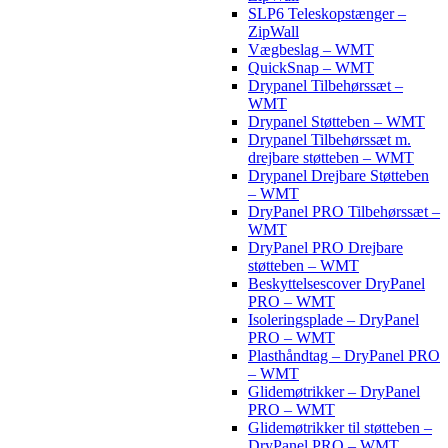
SLP6 Teleskopstænger –
ZipWall
Vægbeslag – WMT
QuickSnap – WMT
Drypanel Tilbehørssæt –
WMT
Drypanel Støtteben – WMT
Drypanel Tilbehørssæt m.
drejbare støtteben – WMT
Drypanel Drejbare Støtteben
– WMT
DryPanel PRO Tilbehørssæt –
WMT
DryPanel PRO Drejbare
støtteben – WMT
Beskyttelsescover DryPanel
PRO – WMT
Isoleringsplade – DryPanel
PRO – WMT
Plasthåndtag – DryPanel PRO
– WMT
Glidemøtrikker – DryPanel
PRO – WMT
Glidemøtrikker til støtteben –
DryPanel PRO – WMT