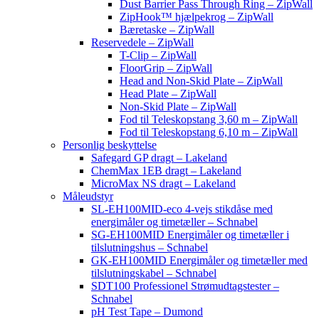
Dust Barrier Pass Through Ring – ZipWall
ZipHook™ hjælpekrog – ZipWall
Bæretaske – ZipWall
Reservedele – ZipWall
T-Clip – ZipWall
FloorGrip – ZipWall
Head and Non-Skid Plate – ZipWall
Head Plate – ZipWall
Non-Skid Plate – ZipWall
Fod til Teleskopstang 3,60 m – ZipWall
Fod til Teleskopstang 6,10 m – ZipWall
Personlig beskyttelse
Safegard GP dragt – Lakeland
ChemMax 1EB dragt – Lakeland
MicroMax NS dragt – Lakeland
Måleudstyr
SL-EH100MID-eco 4-vejs stikdåse med
energimåler og timetæller – Schnabel
SG-EH100MID Energimåler og timetæller i
tilslutningshus – Schnabel
GK-EH100MID Energimåler og timetæller med
tilslutningskabel – Schnabel
SDT100 Professionel Strømudtagstester –
Schnabel
pH Test Tape – Dumond