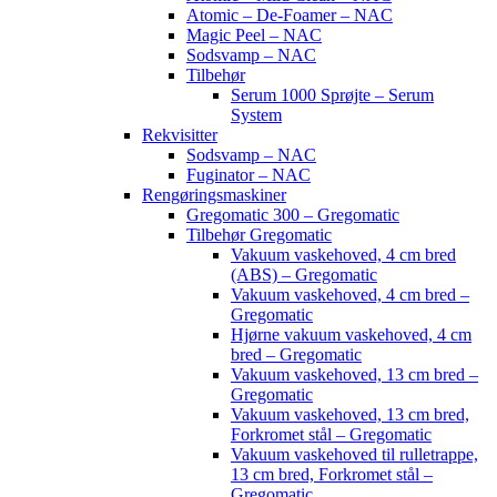
Atomic – De-Foamer – NAC
Magic Peel – NAC
Sodsvamp – NAC
Tilbehør
Serum 1000 Sprøjte – Serum
System
Rekvisitter
Sodsvamp – NAC
Fuginator – NAC
Rengøringsmaskiner
Gregomatic 300 – Gregomatic
Tilbehør Gregomatic
Vakuum vaskehoved, 4 cm bred
(ABS) – Gregomatic
Vakuum vaskehoved, 4 cm bred –
Gregomatic
Hjørne vakuum vaskehoved, 4 cm
bred – Gregomatic
Vakuum vaskehoved, 13 cm bred –
Gregomatic
Vakuum vaskehoved, 13 cm bred,
Forkromet stål – Gregomatic
Vakuum vaskehoved til rulletrappe,
13 cm bred, Forkromet stål –
Gregomatic