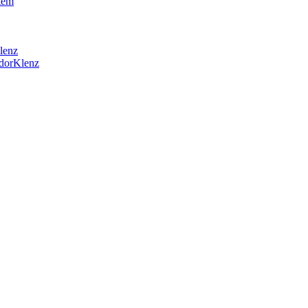
tem
lenz
OdorKlenz