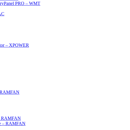
 – DryPanel PRO – WMT
AC
rator – XPOWER
g – RAMFAN
 – RAMFAN
ce – RAMFAN