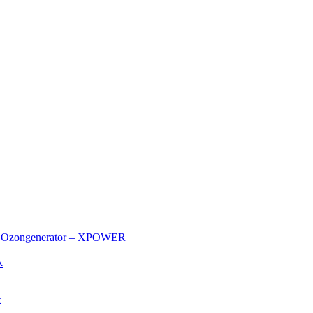
et Ozongenerator – XPOWER
k
k