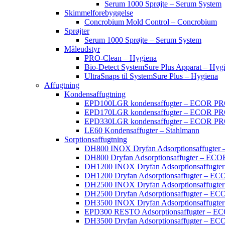
Serum 1000 Sprøjte – Serum System
Skimmelforebyggelse
Concrobium Mold Control – Concrobium
Sprøjter
Serum 1000 Sprøjte – Serum System
Måleudstyr
PRO-Clean – Hygiena
Bio-Detect SystemSure Plus Apparat – Hyg
UltraSnaps til SystemSure Plus – Hygiena
Affugtning
Kondensaffugtning
EPD100LGR kondensaffugter – ECOR P
EPD170LGR kondensaffugter – ECOR P
EPD330LGR kondensaffugter – ECOR P
LE60 Kondensaffugter – Stahlmann
Sorptionsaffugtning
DH800 INOX Dryfan Adsorptionsaffugte
DH800 Dryfan Adsorptionsaffugter – EC
DH1200 INOX Dryfan Adsorptionsaffugt
DH1200 Dryfan Adsorptionsaffugter – E
DH2500 INOX Dryfan Adsorptionsaffugt
DH2500 Dryfan Adsorptionsaffugter – E
DH3500 INOX Dryfan Adsorptionsaffugt
EPD300 RESTO Adsorptionsaffugter – 
DH3500 Dryfan Adsorptionsaffugter – E