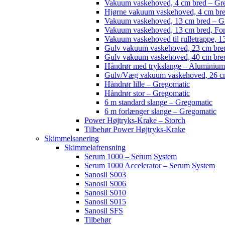
Vakuum vaskehoved, 4 cm bred – Gr
Hjørne vakuum vaskehoved, 4 cm br
Vakuum vaskehoved, 13 cm bred – G
Vakuum vaskehoved, 13 cm bred, For
Vakuum vaskehoved til rulletrappe, 1
Gulv vakuum vaskehoved, 23 cm bred
Gulv vakuum vaskehoved, 40 cm bred
Håndrør med trykslange – Aluminium
Gulv/Væg vakuum vaskehoved, 26 cm
Håndrør lille – Gregomatic
Håndrør stor – Gregomatic
6 m standard slange – Gregomatic
6 m forlænger slange – Gregomatic
Power Højtryks-Krake – Storch
Tilbehør Power Højtryks-Krake
Skimmelsanering
Skimmelafrensning
Serum 1000 – Serum System
Serum 1000 Accelerator – Serum System
Sanosil S003
Sanosil S006
Sanosil S010
Sanosil S015
Sanosil SFS
Tilbehør