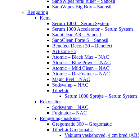
SanoWipes refill ruller – Sanosil
SanoWipes Big Box – Sanosil
Rengøring
Kemi
Serum 1000 – Serum System
Serum 1000 Accelerator – Serum System
SanoClean AR – Sanosil
SanoClean Forte S – Sanosil
Benefect Decon 30 – Benefect
Actizone F5
Atomic – Black Max – NAC
Atomic – Blue Power – NAC
Atomic – Mild Clean – NAC
Atomic – De-Foamer – NAC
Magic Peel – NAC
Sodsvamp – NAC
Tilbehør
Serum 1000 Sprøjte – Serum System
Rekvisitter
Sodsvamp – NAC
Fuginator – NAC
Rengøringsmaskiner
Gregomatic 300 – Gregomatic
Tilbehør Gregomatic
Vakuum vaskehoved, 4 cm bred (ABS