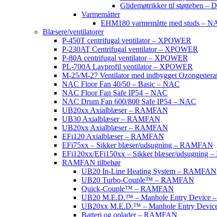
Glidemøtrikker til støtteben
Varmemåtter
EHM180 varmemåtte med studs – N
Blæsere/ventilatorer
P-450T centrifugal ventilator – XPOWER
P-230AT Centrifugal ventilator – XPOWER
P-80A centrifugal ventilator – XPOWER
PL-700A Lavprofil ventilator – XPOWER
M-25/M-27 Ventilator med indbygget Ozongene
NAC Floor Fan 40/50 – Basic – NAC
NAC Floor Fan Safe IP54 – NAC
NAC Drum Fan 600/800 Safe IP54 – NAC
UB20xx Axialblæser – RAMFAN
UB30 Axialblæser – RAMFAN
UB20xx Axialblæser – RAMFAN
EFi120 Axialblæser – RAMFAN
EFi75xx – Sikker blæser/udsugning – RAMFAN
EFi120xx/EFi150xx – Sikker blæser/udsugnin
RAMFAN tilbehør
UB20 In-Line Heating System – RAMFAN
UB20 Turbo-Couple™ – RAMFAN
Quick-Couple™ – RAMFAN
UB20 M.E.D.™ – Manhole Entry Device
UB20xx M.E.D.™ – Manhole Entry Devi
Batteri og oplader – RAMFAN