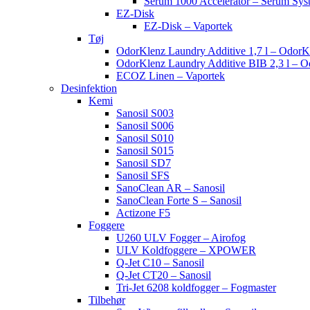
Serum 1000 Accelerator – Serum Sys
EZ-Disk
EZ-Disk – Vaportek
Tøj
OdorKlenz Laundry Additive 1,7 l – OdorK
OdorKlenz Laundry Additive BIB 2,3 l – 
ECOZ Linen – Vaportek
Desinfektion
Kemi
Sanosil S003
Sanosil S006
Sanosil S010
Sanosil S015
Sanosil SD7
Sanosil SFS
SanoClean AR – Sanosil
SanoClean Forte S – Sanosil
Actizone F5
Foggere
U260 ULV Fogger – Airofog
ULV Koldfoggere – XPOWER
Q-Jet C10 – Sanosil
Q-Jet CT20 – Sanosil
Tri-Jet 6208 koldfogger – Fogmaster
Tilbehør