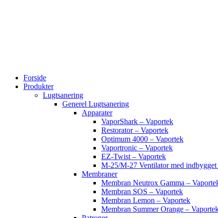
Videre
til
indhold
Forside
Produkter
Lugtsanering
Generel Lugtsanering
Apparater
VaporShark – Vaportek
Restorator – Vaportek
Optimum 4000 – Vaportek
Vaportronic – Vaportek
EZ-Twist – Vaportek
M-25/M-27 Ventilator med indbygg
Membraner
Membran Neutrox Gamma – Vaporte
Membran SOS – Vaportek
Membran Lemon – Vaportek
Membran Summer Orange – Vaporte
Patroner