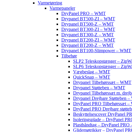
Varmetørring
Varmepaneler
DryPanel PRO – WMT
Drypanel BT500-ZI – WMT
Drypanel BT500-Z – WMT
Drypanel BT300-ZI – WMT
Drypanel BT300-Z – WMT
Drypanel BT200-ZI – WMT
Drypanel BT200-Z – WMT
Drypanel BT100-Slimpower – WMT
Tilbehør
SLP2 Teleskopstænger – ZipWa
SLP6 Teleskopstænger – ZipWa
Vægbeslag – WMT
QuickSnap – WMT
Drypanel Tilbehørssæt – WMT
Drypanel Støtteben – WMT
Drypanel Tilbehørssæt m. drej
Drypanel Drejbare Støtteben
DryPanel PRO Tilbehørssæt 
DryPanel PRO Drejbare støtt
Beskyttelsescover DryPanel
Isoleringsplade – DryPanel 
Plasthåndtag – DryPanel PR
Glidemøtrikker – DryPanel 