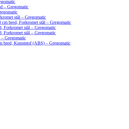
egomatic
ed – Gregomatic
regomatic
kromet stål – Gregomatic
3 cm bred, Forkromet stål – Gregomatic
, Forkromet stål – Gregomatic
, Forkromet stål – Gregomatic
 – Gregomatic
 bred, Kunststof (ABS) – Gregomatic