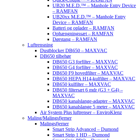
UB20 M.E.D.™ – Manhole Entry Device
– RAMFAN
UB20xx M.E.D.™ – Manhole Entry
Device – RAMFAN
Batteri og oplader – RAMFAN
Ophængningssæt – RAMFAN
Dørstang – RAMFAN
Luftrensning
Dustblocker DB650 – MAXVAC
DB650 tilbehør
DB650 G3 forfilter – MAXVAC
DB650 G4 forfilter – MAXVAC
DB650 F9 hovedfilter – MAXVAC
DB650 HEPA H14-kulfilter – MAXVAC
DB650 kulfilter – MAXVAC
DB650 filtersæt 6 mdr (G3 + G4) –
MAXVAC
DB650 kanalslange-adapter – MAXVAC
DB650 kanalslange 5 meter – MAXVAC
Air System Plus luftrenser – EnviroKlenz
Maling/Malingsfjerner
Malingsfjerner
Smart Strip Advanced – Dumond
Smart Strip 1 HD – Dumond