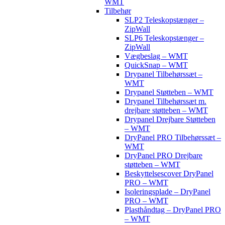
WMT
Tilbehør
SLP2 Teleskopstænger –
ZipWall
SLP6 Teleskopstænger –
ZipWall
Vægbeslag – WMT
QuickSnap – WMT
Drypanel Tilbehørssæt –
WMT
Drypanel Støtteben – WMT
Drypanel Tilbehørssæt m.
drejbare støtteben – WMT
Drypanel Drejbare Støtteben
– WMT
DryPanel PRO Tilbehørssæt –
WMT
DryPanel PRO Drejbare
støtteben – WMT
Beskyttelsescover DryPanel
PRO – WMT
Isoleringsplade – DryPanel
PRO – WMT
Plasthåndtag – DryPanel PRO
– WMT