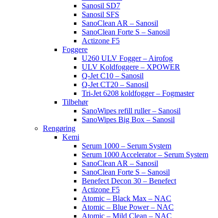
Sanosil SD7
Sanosil SFS
SanoClean AR – Sanosil
SanoClean Forte S – Sanosil
Actizone F5
Foggere
U260 ULV Fogger – Airofog
ULV Koldfoggere – XPOWER
Q-Jet C10 – Sanosil
Q-Jet CT20 – Sanosil
Tri-Jet 6208 koldfogger – Fogmaster
Tilbehør
SanoWipes refill ruller – Sanosil
SanoWipes Big Box – Sanosil
Rengøring
Kemi
Serum 1000 – Serum System
Serum 1000 Accelerator – Serum System
SanoClean AR – Sanosil
SanoClean Forte S – Sanosil
Benefect Decon 30 – Benefect
Actizone F5
Atomic – Black Max – NAC
Atomic – Blue Power – NAC
Atomic – Mild Clean – NAC