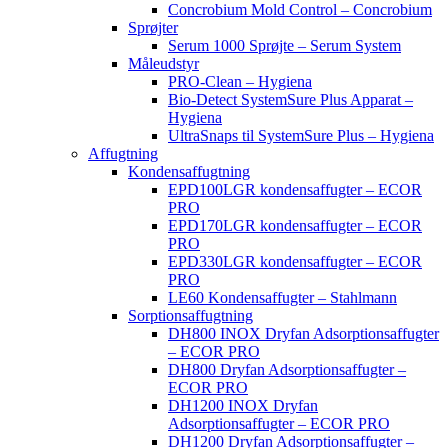
Concrobium Mold Control – Concrobium
Sprøjter
Serum 1000 Sprøjte – Serum System
Måleudstyr
PRO-Clean – Hygiena
Bio-Detect SystemSure Plus Apparat –
Hygiena
UltraSnaps til SystemSure Plus – Hygiena
Affugtning
Kondensaffugtning
EPD100LGR kondensaffugter – ECOR
PRO
EPD170LGR kondensaffugter – ECOR
PRO
EPD330LGR kondensaffugter – ECOR
PRO
LE60 Kondensaffugter – Stahlmann
Sorptionsaffugtning
DH800 INOX Dryfan Adsorptionsaffugter
– ECOR PRO
DH800 Dryfan Adsorptionsaffugter –
ECOR PRO
DH1200 INOX Dryfan
Adsorptionsaffugter – ECOR PRO
DH1200 Dryfan Adsorptionsaffugter –