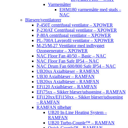
Varmemåtter
EHM180 varmemåtte med studs –
NAC
Blæsere/ventilatorer
P-450T centrifugal ventilator – XPOWER
P-230AT Centrifugal ventilator – XPOWER
P-80A centrifugal ventilator – XPOWER
PL-700A Lavprofil ventilator – XPOWER
M-25/M-27 Ventilator med indbygget
Ozongenerator – XPOWER
NAC Floor Fan 40/50 – Basic – NAC
NAC Floor Fan Safe IP54 – NAC
NAC Drum Fan 600/800 Safe IP54 – NAC
UB20xx Axialblæser – RAMFAN
UB30 Axialblæser – RAMFAN
UB20xx Axialblæser – RAMFAN
EFi120 Axialblæser – RAMFAN
EFi75xx – Sikker blæser/udsugning – RAMFAN
EFi120xx/EFi150xx – Sikker blæser/udsugning
– RAMFAN
RAMFAN tilbehør
UB20 In-Line Heating System –
RAMFAN
UB20 Turbo-Couple™ – RAMFAN
Quick-Couple™ – RAMFAN