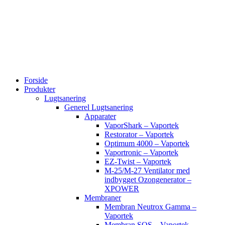
Videre
til
indhold
Forside
Produkter
Lugtsanering
Generel Lugtsanering
Apparater
VaporShark – Vaportek
Restorator – Vaportek
Optimum 4000 – Vaportek
Vaportronic – Vaportek
EZ-Twist – Vaportek
M-25/M-27 Ventilator med
indbygget Ozongenerator –
XPOWER
Membraner
Membran Neutrox Gamma –
Vaportek
Membran SOS – Vaportek