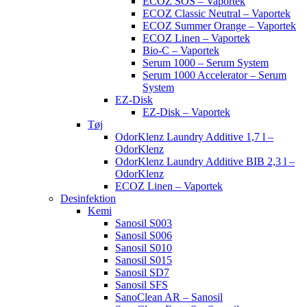
ECOZ SOS – Vaportek
ECOZ Classic Neutral – Vaportek
ECOZ Summer Orange – Vaportek
ECOZ Linen – Vaportek
Bio-C – Vaportek
Serum 1000 – Serum System
Serum 1000 Accelerator – Serum
System
EZ-Disk
EZ-Disk – Vaportek
Tøj
OdorKlenz Laundry Additive 1,7 l –
OdorKlenz
OdorKlenz Laundry Additive BIB 2,3 l –
OdorKlenz
ECOZ Linen – Vaportek
Desinfektion
Kemi
Sanosil S003
Sanosil S006
Sanosil S010
Sanosil S015
Sanosil SD7
Sanosil SFS
SanoClean AR – Sanosil