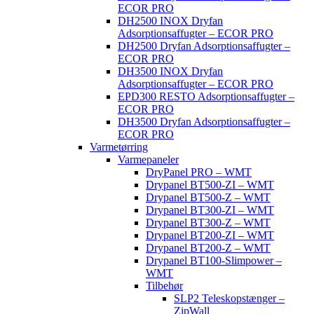
ECOR PRO
DH2500 INOX Dryfan
Adsorptionsaffugter – ECOR PRO
DH2500 Dryfan Adsorptionsaffugter –
ECOR PRO
DH3500 INOX Dryfan
Adsorptionsaffugter – ECOR PRO
EPD300 RESTO Adsorptionsaffugter –
ECOR PRO
DH3500 Dryfan Adsorptionsaffugter –
ECOR PRO
Varmetørring
Varmepaneler
DryPanel PRO – WMT
Drypanel BT500-ZI – WMT
Drypanel BT500-Z – WMT
Drypanel BT300-ZI – WMT
Drypanel BT300-Z – WMT
Drypanel BT200-ZI – WMT
Drypanel BT200-Z – WMT
Drypanel BT100-Slimpower –
WMT
Tilbehør
SLP2 Teleskopstænger –
ZipWall