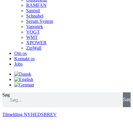
RAMFAN
Sanosil
Schnabel
Serum System
Vaportek
VOGT
WMT
XPOWER
ZipWall
Om os
Kontakt os
Jobs
Søg
Søg
Tilmelding NYHEDSBREV