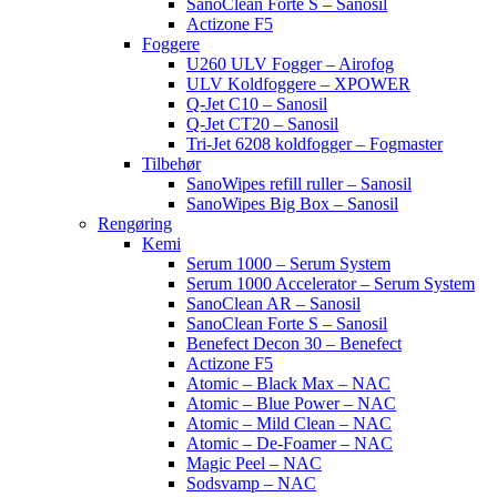
SanoClean Forte S – Sanosil
Actizone F5
Foggere
U260 ULV Fogger – Airofog
ULV Koldfoggere – XPOWER
Q-Jet C10 – Sanosil
Q-Jet CT20 – Sanosil
Tri-Jet 6208 koldfogger – Fogmaster
Tilbehør
SanoWipes refill ruller – Sanosil
SanoWipes Big Box – Sanosil
Rengøring
Kemi
Serum 1000 – Serum System
Serum 1000 Accelerator – Serum System
SanoClean AR – Sanosil
SanoClean Forte S – Sanosil
Benefect Decon 30 – Benefect
Actizone F5
Atomic – Black Max – NAC
Atomic – Blue Power – NAC
Atomic – Mild Clean – NAC
Atomic – De-Foamer – NAC
Magic Peel – NAC
Sodsvamp – NAC