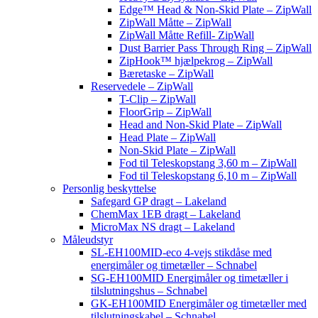
Edge™ Head & Non-Skid Plate – ZipWall
ZipWall Måtte – ZipWall
ZipWall Måtte Refill- ZipWall
Dust Barrier Pass Through Ring – ZipWall
ZipHook™ hjælpekrog – ZipWall
Bæretaske – ZipWall
Reservedele – ZipWall
T-Clip – ZipWall
FloorGrip – ZipWall
Head and Non-Skid Plate – ZipWall
Head Plate – ZipWall
Non-Skid Plate – ZipWall
Fod til Teleskopstang 3,60 m – ZipWall
Fod til Teleskopstang 6,10 m – ZipWall
Personlig beskyttelse
Safegard GP dragt – Lakeland
ChemMax 1EB dragt – Lakeland
MicroMax NS dragt – Lakeland
Måleudstyr
SL-EH100MID-eco 4-vejs stikdåse med
energimåler og timetæller – Schnabel
SG-EH100MID Energimåler og timetæller i
tilslutningshus – Schnabel
GK-EH100MID Energimåler og timetæller med
tilslutningskabel – Schnabel