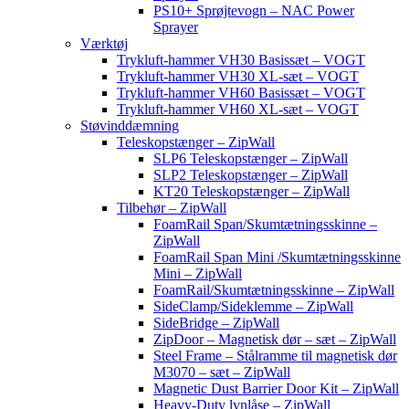
PS10+ Sprøjtevogn – NAC Power
Sprayer
Værktøj
Trykluft-hammer VH30 Basissæt – VOGT
Trykluft-hammer VH30 XL-sæt – VOGT
Trykluft-hammer VH60 Basissæt – VOGT
Trykluft-hammer VH60 XL-sæt – VOGT
Støvinddæmning
Teleskopstænger – ZipWall
SLP6 Teleskopstænger – ZipWall
SLP2 Teleskopstænger – ZipWall
KT20 Teleskopstænger – ZipWall
Tilbehør – ZipWall
FoamRail Span/Skumtætningsskinne –
ZipWall
FoamRail Span Mini /Skumtætningsskinne
Mini – ZipWall
FoamRail/Skumtætningsskinne – ZipWall
SideClamp/Sideklemme – ZipWall
SideBridge – ZipWall
ZipDoor – Magnetisk dør – sæt – ZipWall
Steel Frame – Stålramme til magnetisk dør
M3070 – sæt – ZipWall
Magnetic Dust Barrier Door Kit – ZipWall
Heavy-Duty lynlåse – ZipWall