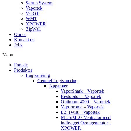
Serum System
Vaportek
VOGT
WMT
XPOWER
ZipWall
Om os
Kontakt os
Jobs
Menu
Forside
Produkter
Lugtsanering
Generel Lugtsanering
Apparater
VaporShark – Vaportek
Restorator – Vaportek
Optimum 4000 – Vaportek
Vaportronic – Vaportek
EZ-Twist – Vaportek
M-25/M-27 Ventilator med
indbygget Ozongenerator –
XPOWER