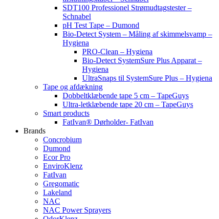
SDT100 Professionel Strømudtagstester –
Schnabel
pH Test Tape – Dumond
Bio-Detect System – Måling af skimmelsvamp –
Hygiena
PRO-Clean – Hygiena
Bio-Detect SystemSure Plus Apparat –
Hygiena
UltraSnaps til SystemSure Plus – Hygiena
Tape og afdækning
Dobbeltklæbende tape 5 cm – TapeGuys
Ultra-letklæbende tape 20 cm – TapeGuys
Smart products
FatIvan® Dørholder- FatIvan
Brands
Concrobium
Dumond
Ecor Pro
EnviroKlenz
FatIvan
Gregomatic
Lakeland
NAC
NAC Power Sprayers
OdorKlenz