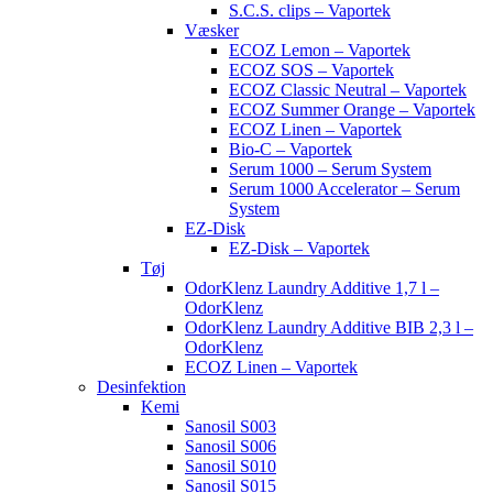
S.C.S. clips – Vaportek
Væsker
ECOZ Lemon – Vaportek
ECOZ SOS – Vaportek
ECOZ Classic Neutral – Vaportek
ECOZ Summer Orange – Vaportek
ECOZ Linen – Vaportek
Bio-C – Vaportek
Serum 1000 – Serum System
Serum 1000 Accelerator – Serum
System
EZ-Disk
EZ-Disk – Vaportek
Tøj
OdorKlenz Laundry Additive 1,7 l –
OdorKlenz
OdorKlenz Laundry Additive BIB 2,3 l –
OdorKlenz
ECOZ Linen – Vaportek
Desinfektion
Kemi
Sanosil S003
Sanosil S006
Sanosil S010
Sanosil S015