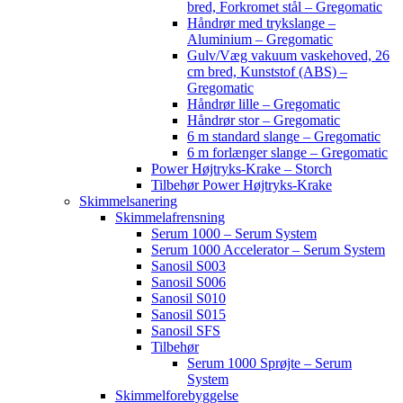
bred, Forkromet stål – Gregomatic
Håndrør med trykslange –
Aluminium – Gregomatic
Gulv/Væg vakuum vaskehoved, 26
cm bred, Kunststof (ABS) –
Gregomatic
Håndrør lille – Gregomatic
Håndrør stor – Gregomatic
6 m standard slange – Gregomatic
6 m forlænger slange – Gregomatic
Power Højtryks-Krake – Storch
Tilbehør Power Højtryks-Krake
Skimmelsanering
Skimmelafrensning
Serum 1000 – Serum System
Serum 1000 Accelerator – Serum System
Sanosil S003
Sanosil S006
Sanosil S010
Sanosil S015
Sanosil SFS
Tilbehør
Serum 1000 Sprøjte – Serum
System
Skimmelforebyggelse