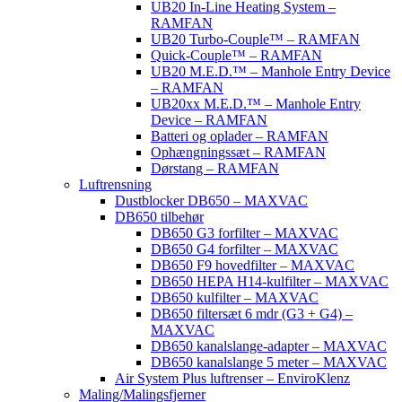
UB20 In-Line Heating System –
RAMFAN
UB20 Turbo-Couple™ – RAMFAN
Quick-Couple™ – RAMFAN
UB20 M.E.D.™ – Manhole Entry Device
– RAMFAN
UB20xx M.E.D.™ – Manhole Entry
Device – RAMFAN
Batteri og oplader – RAMFAN
Ophængningssæt – RAMFAN
Dørstang – RAMFAN
Luftrensning
Dustblocker DB650 – MAXVAC
DB650 tilbehør
DB650 G3 forfilter – MAXVAC
DB650 G4 forfilter – MAXVAC
DB650 F9 hovedfilter – MAXVAC
DB650 HEPA H14-kulfilter – MAXVAC
DB650 kulfilter – MAXVAC
DB650 filtersæt 6 mdr (G3 + G4) –
MAXVAC
DB650 kanalslange-adapter – MAXVAC
DB650 kanalslange 5 meter – MAXVAC
Air System Plus luftrenser – EnviroKlenz
Maling/Malingsfjerner