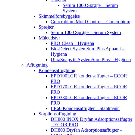
Serum 1000 Sprøjte – Serum
System
Skimmelforebyggelse
Concrobium Mold Control – Concrobium
Sprøjter
Serum 1000 Sprøjte – Serum System
Måleudstyr
PRO-Clean – Hygiena
Bio-Detect SystemSure Plus Apparat –
Hygiena
UltraSnaps til SystemSure Plus – Hygiena
Affugtning
Kondensaffugtning
EPD100LGR kondensaffugter – ECOR
PRO
EPD170LGR kondensaffugter – ECOR
PRO
EPD330LGR kondensaffugter – ECOR
PRO
LE60 Kondensaffugter – Stahlmann
Sorptionsaffugtning
DH800 INOX Dryfan Adsorptionsaffugter
– ECOR PRO
DH800 Dryfan Adsorptionsaffugter –