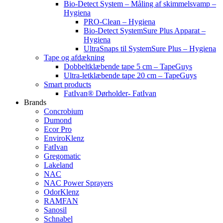
Bio-Detect System – Måling af skimmelsvamp –
Hygiena
PRO-Clean – Hygiena
Bio-Detect SystemSure Plus Apparat –
Hygiena
UltraSnaps til SystemSure Plus – Hygiena
Tape og afdækning
Dobbeltklæbende tape 5 cm – TapeGuys
Ultra-letklæbende tape 20 cm – TapeGuys
Smart products
FatIvan® Dørholder- FatIvan
Brands
Concrobium
Dumond
Ecor Pro
EnviroKlenz
FatIvan
Gregomatic
Lakeland
NAC
NAC Power Sprayers
OdorKlenz
RAMFAN
Sanosil
Schnabel