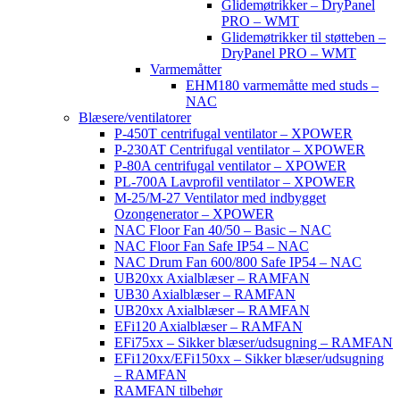
Glidemøtrikker – DryPanel
PRO – WMT
Glidemøtrikker til støtteben –
DryPanel PRO – WMT
Varmemåtter
EHM180 varmemåtte med studs –
NAC
Blæsere/ventilatorer
P-450T centrifugal ventilator – XPOWER
P-230AT Centrifugal ventilator – XPOWER
P-80A centrifugal ventilator – XPOWER
PL-700A Lavprofil ventilator – XPOWER
M-25/M-27 Ventilator med indbygget
Ozongenerator – XPOWER
NAC Floor Fan 40/50 – Basic – NAC
NAC Floor Fan Safe IP54 – NAC
NAC Drum Fan 600/800 Safe IP54 – NAC
UB20xx Axialblæser – RAMFAN
UB30 Axialblæser – RAMFAN
UB20xx Axialblæser – RAMFAN
EFi120 Axialblæser – RAMFAN
EFi75xx – Sikker blæser/udsugning – RAMFAN
EFi120xx/EFi150xx – Sikker blæser/udsugning
– RAMFAN
RAMFAN tilbehør