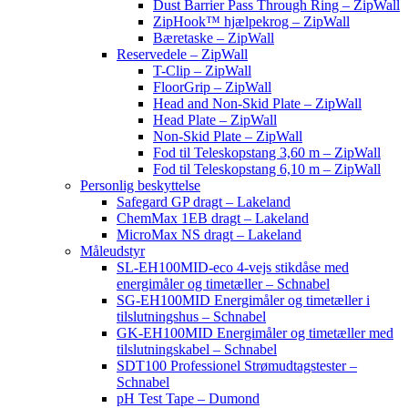
Dust Barrier Pass Through Ring – ZipWall
ZipHook™ hjælpekrog – ZipWall
Bæretaske – ZipWall
Reservedele – ZipWall
T-Clip – ZipWall
FloorGrip – ZipWall
Head and Non-Skid Plate – ZipWall
Head Plate – ZipWall
Non-Skid Plate – ZipWall
Fod til Teleskopstang 3,60 m – ZipWall
Fod til Teleskopstang 6,10 m – ZipWall
Personlig beskyttelse
Safegard GP dragt – Lakeland
ChemMax 1EB dragt – Lakeland
MicroMax NS dragt – Lakeland
Måleudstyr
SL-EH100MID-eco 4-vejs stikdåse med
energimåler og timetæller – Schnabel
SG-EH100MID Energimåler og timetæller i
tilslutningshus – Schnabel
GK-EH100MID Energimåler og timetæller med
tilslutningskabel – Schnabel
SDT100 Professionel Strømudtagstester –
Schnabel
pH Test Tape – Dumond