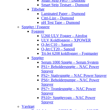
Smart Strip PRO – Dumond
Smart Strip Testsæt – Dumond
Tilbehør
Laminated Paper – Dumond
Citri-Lize – Dumond
pH Test Tape – Dumond
Sprøjter / Foggere
Foggere
U260 ULV Fogger – Airofog
ULV Koldfoggere – XPOWER
Q-Jet C10 – Sanosil
Q-Jet CT20 – Sanosil
Tri-Jet 6208 koldfogger – Fogmaster
Sprøjter
Serum 1000 Sprøjte – Serum System
PS1+ Beholdersprøjte – NAC Power
Sprayer
PS2+ Stativsprøjte – NAC Power Sprayer
PS6+ Beholderpumpe – NAC Power
Sprayer
PS7+ Tromlesprøjte – NAC Power
Sprayer
PS10+ Sprøjtevogn – NAC Power
Sprayer
Værktøj