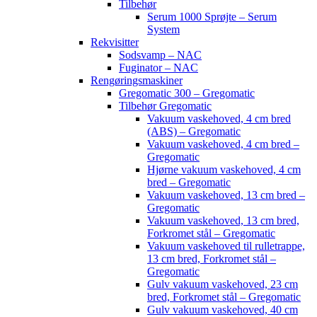
Tilbehør
Serum 1000 Sprøjte – Serum
System
Rekvisitter
Sodsvamp – NAC
Fuginator – NAC
Rengøringsmaskiner
Gregomatic 300 – Gregomatic
Tilbehør Gregomatic
Vakuum vaskehoved, 4 cm bred
(ABS) – Gregomatic
Vakuum vaskehoved, 4 cm bred –
Gregomatic
Hjørne vakuum vaskehoved, 4 cm
bred – Gregomatic
Vakuum vaskehoved, 13 cm bred –
Gregomatic
Vakuum vaskehoved, 13 cm bred,
Forkromet stål – Gregomatic
Vakuum vaskehoved til rulletrappe,
13 cm bred, Forkromet stål –
Gregomatic
Gulv vakuum vaskehoved, 23 cm
bred, Forkromet stål – Gregomatic
Gulv vakuum vaskehoved, 40 cm