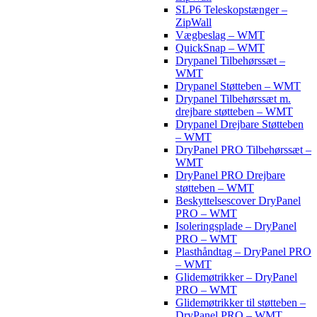
SLP6 Teleskopstænger –
ZipWall
Vægbeslag – WMT
QuickSnap – WMT
Drypanel Tilbehørssæt –
WMT
Drypanel Støtteben – WMT
Drypanel Tilbehørssæt m.
drejbare støtteben – WMT
Drypanel Drejbare Støtteben
– WMT
DryPanel PRO Tilbehørssæt –
WMT
DryPanel PRO Drejbare
støtteben – WMT
Beskyttelsescover DryPanel
PRO – WMT
Isoleringsplade – DryPanel
PRO – WMT
Plasthåndtag – DryPanel PRO
– WMT
Glidemøtrikker – DryPanel
PRO – WMT
Glidemøtrikker til støtteben –
DryPanel PRO – WMT