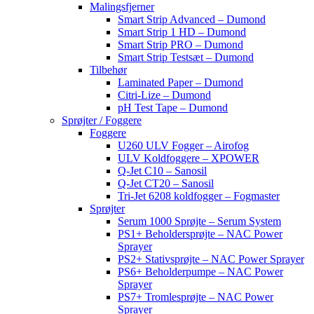
Malingsfjerner
Smart Strip Advanced – Dumond
Smart Strip 1 HD – Dumond
Smart Strip PRO – Dumond
Smart Strip Testsæt – Dumond
Tilbehør
Laminated Paper – Dumond
Citri-Lize – Dumond
pH Test Tape – Dumond
Sprøjter / Foggere
Foggere
U260 ULV Fogger – Airofog
ULV Koldfoggere – XPOWER
Q-Jet C10 – Sanosil
Q-Jet CT20 – Sanosil
Tri-Jet 6208 koldfogger – Fogmaster
Sprøjter
Serum 1000 Sprøjte – Serum System
PS1+ Beholdersprøjte – NAC Power
Sprayer
PS2+ Stativsprøjte – NAC Power Sprayer
PS6+ Beholderpumpe – NAC Power
Sprayer
PS7+ Tromlesprøjte – NAC Power
Sprayer