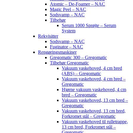
Atomic – De-Foamer – NAC
Magic Peel – NAC
Sodsvamp – NAC
Tilbehør
Serum 1000 Sprøjte – Serum
System
Rekvisitter
Sodsvamp – NAC
Fuginator – NAC
Rengøringsmaskiner
Gregomatic 300 – Gregomatic
Tilbehør Gregomatic
Vakuum vaskehoved, 4 cm bred
(ABS) – Gregomatic
Vakuum vaskehoved, 4 cm bred –
Gregomatic
Hjørne vakuum vaskehoved, 4 cm
bred – Gregomatic
Vakuum vaskehoved, 13 cm bred –
Gregomatic
Vakuum vaskehoved, 13 cm bred,
Forkromet stål – Gregomatic
Vakuum vaskehoved til rulletrappe,
13 cm bred, Forkromet stål –
Gregomatic