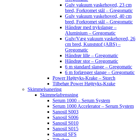
Gulv vakuum vaskehoved, 23 cm
bred, Forkromet stål – Gregomatic
Gulv vakuum vaskehoved, 40 cm
bred, Forkromet stål – Gregomatic
Håndrør med trykslange –
Aluminium – Gregomatic
Gulv/Væg vakuum vaskehoved, 26
cm bred, Kunststof (ABS) –
Gregomatic
Håndrør lille – Gregomatic
Håndrør stor – Gregomatic
6 m standard slange – Gregomatic
6 m forlænger slange – Gregomatic
Power Højtryks-Krake – Storch
Tilbehør Power Højtryks-Krake
Skimmelsanering
Skimmelafrensning
Serum 1000 – Serum System
Serum 1000 Accelerator – Serum System
Sanosil S003
Sanosil S006
Sanosil S010
Sanosil S015
Sanosil SFS
Tilbehør