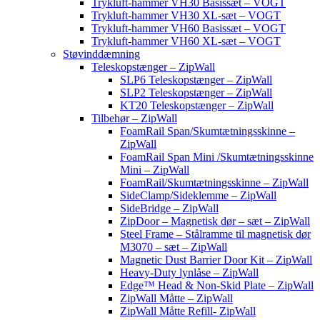
Trykluft-hammer VH30 Basissæt – VOGT
Trykluft-hammer VH30 XL-sæt – VOGT
Trykluft-hammer VH60 Basissæt – VOGT
Trykluft-hammer VH60 XL-sæt – VOGT
Støvinddæmning
Teleskopstænger – ZipWall
SLP6 Teleskopstænger – ZipWall
SLP2 Teleskopstænger – ZipWall
KT20 Teleskopstænger – ZipWall
Tilbehør – ZipWall
FoamRail Span/Skumtætningsskinne –
ZipWall
FoamRail Span Mini /Skumtætningsskinne
Mini – ZipWall
FoamRail/Skumtætningsskinne – ZipWall
SideClamp/Sideklemme – ZipWall
SideBridge – ZipWall
ZipDoor – Magnetisk dør – sæt – ZipWall
Steel Frame – Stålramme til magnetisk dør
M3070 – sæt – ZipWall
Magnetic Dust Barrier Door Kit – ZipWall
Heavy-Duty lynlåse – ZipWall
Edge™ Head & Non-Skid Plate – ZipWall
ZipWall Måtte – ZipWall
ZipWall Måtte Refill- ZipWall