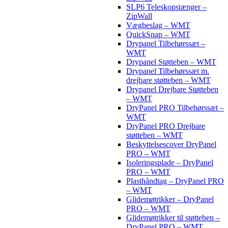
SLP6 Teleskopstænger –
ZipWall
Vægbeslag – WMT
QuickSnap – WMT
Drypanel Tilbehørssæt –
WMT
Drypanel Støtteben – WMT
Drypanel Tilbehørssæt m.
drejbare støtteben – WMT
Drypanel Drejbare Støtteben
– WMT
DryPanel PRO Tilbehørssæt –
WMT
DryPanel PRO Drejbare
støtteben – WMT
Beskyttelsescover DryPanel
PRO – WMT
Isoleringsplade – DryPanel
PRO – WMT
Plasthåndtag – DryPanel PRO
– WMT
Glidemøtrikker – DryPanel
PRO – WMT
Glidemøtrikker til støtteben –
DryPanel PRO – WMT