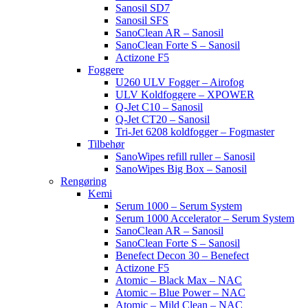
Sanosil SD7
Sanosil SFS
SanoClean AR – Sanosil
SanoClean Forte S – Sanosil
Actizone F5
Foggere
U260 ULV Fogger – Airofog
ULV Koldfoggere – XPOWER
Q-Jet C10 – Sanosil
Q-Jet CT20 – Sanosil
Tri-Jet 6208 koldfogger – Fogmaster
Tilbehør
SanoWipes refill ruller – Sanosil
SanoWipes Big Box – Sanosil
Rengøring
Kemi
Serum 1000 – Serum System
Serum 1000 Accelerator – Serum System
SanoClean AR – Sanosil
SanoClean Forte S – Sanosil
Benefect Decon 30 – Benefect
Actizone F5
Atomic – Black Max – NAC
Atomic – Blue Power – NAC
Atomic – Mild Clean – NAC