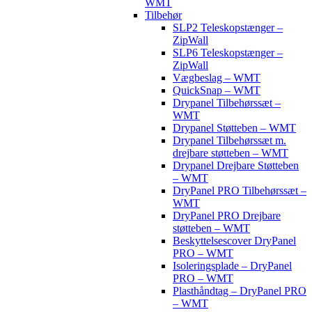
WMT
Tilbehør
SLP2 Teleskopstænger –
ZipWall
SLP6 Teleskopstænger –
ZipWall
Vægbeslag – WMT
QuickSnap – WMT
Drypanel Tilbehørssæt –
WMT
Drypanel Støtteben – WMT
Drypanel Tilbehørssæt m.
drejbare støtteben – WMT
Drypanel Drejbare Støtteben
– WMT
DryPanel PRO Tilbehørssæt –
WMT
DryPanel PRO Drejbare
støtteben – WMT
Beskyttelsescover DryPanel
PRO – WMT
Isoleringsplade – DryPanel
PRO – WMT
Plasthåndtag – DryPanel PRO
– WMT