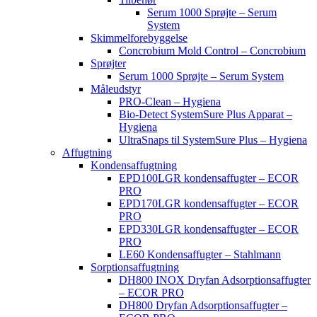
Serum 1000 Sprøjte – Serum
System
Skimmelforebyggelse
Concrobium Mold Control – Concrobium
Sprøjter
Serum 1000 Sprøjte – Serum System
Måleudstyr
PRO-Clean – Hygiena
Bio-Detect SystemSure Plus Apparat –
Hygiena
UltraSnaps til SystemSure Plus – Hygiena
Affugtning
Kondensaffugtning
EPD100LGR kondensaffugter – ECOR
PRO
EPD170LGR kondensaffugter – ECOR
PRO
EPD330LGR kondensaffugter – ECOR
PRO
LE60 Kondensaffugter – Stahlmann
Sorptionsaffugtning
DH800 INOX Dryfan Adsorptionsaffugter
– ECOR PRO
DH800 Dryfan Adsorptionsaffugter –