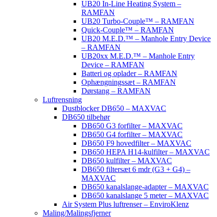
UB20 In-Line Heating System –
RAMFAN
UB20 Turbo-Couple™ – RAMFAN
Quick-Couple™ – RAMFAN
UB20 M.E.D.™ – Manhole Entry Device
– RAMFAN
UB20xx M.E.D.™ – Manhole Entry
Device – RAMFAN
Batteri og oplader – RAMFAN
Ophængningssæt – RAMFAN
Dørstang – RAMFAN
Luftrensning
Dustblocker DB650 – MAXVAC
DB650 tilbehør
DB650 G3 forfilter – MAXVAC
DB650 G4 forfilter – MAXVAC
DB650 F9 hovedfilter – MAXVAC
DB650 HEPA H14-kulfilter – MAXVAC
DB650 kulfilter – MAXVAC
DB650 filtersæt 6 mdr (G3 + G4) –
MAXVAC
DB650 kanalslange-adapter – MAXVAC
DB650 kanalslange 5 meter – MAXVAC
Air System Plus luftrenser – EnviroKlenz
Maling/Malingsfjerner