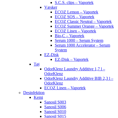
S.C.S. clips – Vaportek
Væsker
ECOZ Lemon – Vaportek
ECOZ SOS – Vaportek
ECOZ Classic Neutral – Vaportek
ECOZ Summer Orange – Vaportek
ECOZ Linen – Vaportek
Bio-C – Vaportek
Serum 1000 – Serum System
Serum 1000 Accelerator – Serum
System
EZ-Disk
EZ-Disk – Vaportek
Tøj
OdorKlenz Laundry Additive 1,7 l –
OdorKlenz
OdorKlenz Laundry Additive BIB 2,3 l –
OdorKlenz
ECOZ Linen – Vaportek
Desinfektion
Kemi
Sanosil S003
Sanosil S006
Sanosil S010
Sanosil S015