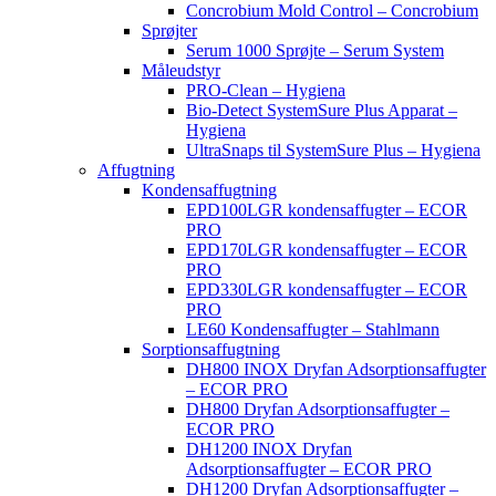
Concrobium Mold Control – Concrobium
Sprøjter
Serum 1000 Sprøjte – Serum System
Måleudstyr
PRO-Clean – Hygiena
Bio-Detect SystemSure Plus Apparat –
Hygiena
UltraSnaps til SystemSure Plus – Hygiena
Affugtning
Kondensaffugtning
EPD100LGR kondensaffugter – ECOR
PRO
EPD170LGR kondensaffugter – ECOR
PRO
EPD330LGR kondensaffugter – ECOR
PRO
LE60 Kondensaffugter – Stahlmann
Sorptionsaffugtning
DH800 INOX Dryfan Adsorptionsaffugter
– ECOR PRO
DH800 Dryfan Adsorptionsaffugter –
ECOR PRO
DH1200 INOX Dryfan
Adsorptionsaffugter – ECOR PRO
DH1200 Dryfan Adsorptionsaffugter –