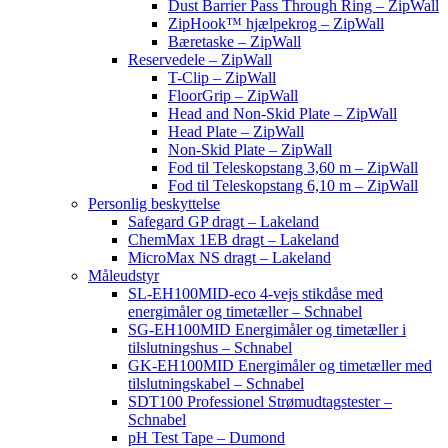
Dust Barrier Pass Through Ring – ZipWall
ZipHook™ hjælpekrog – ZipWall
Bæretaske – ZipWall
Reservedele – ZipWall
T-Clip – ZipWall
FloorGrip – ZipWall
Head and Non-Skid Plate – ZipWall
Head Plate – ZipWall
Non-Skid Plate – ZipWall
Fod til Teleskopstang 3,60 m – ZipWall
Fod til Teleskopstang 6,10 m – ZipWall
Personlig beskyttelse
Safegard GP dragt – Lakeland
ChemMax 1EB dragt – Lakeland
MicroMax NS dragt – Lakeland
Måleudstyr
SL-EH100MID-eco 4-vejs stikdåse med
energimåler og timetæller – Schnabel
SG-EH100MID Energimåler og timetæller i
tilslutningshus – Schnabel
GK-EH100MID Energimåler og timetæller med
tilslutningskabel – Schnabel
SDT100 Professionel Strømudtagstester –
Schnabel
pH Test Tape – Dumond