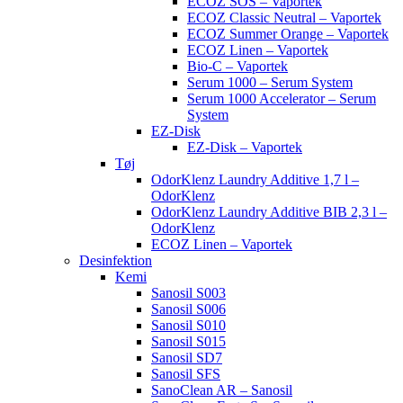
ECOZ SOS – Vaportek
ECOZ Classic Neutral – Vaportek
ECOZ Summer Orange – Vaportek
ECOZ Linen – Vaportek
Bio-C – Vaportek
Serum 1000 – Serum System
Serum 1000 Accelerator – Serum
System
EZ-Disk
EZ-Disk – Vaportek
Tøj
OdorKlenz Laundry Additive 1,7 l –
OdorKlenz
OdorKlenz Laundry Additive BIB 2,3 l –
OdorKlenz
ECOZ Linen – Vaportek
Desinfektion
Kemi
Sanosil S003
Sanosil S006
Sanosil S010
Sanosil S015
Sanosil SD7
Sanosil SFS
SanoClean AR – Sanosil