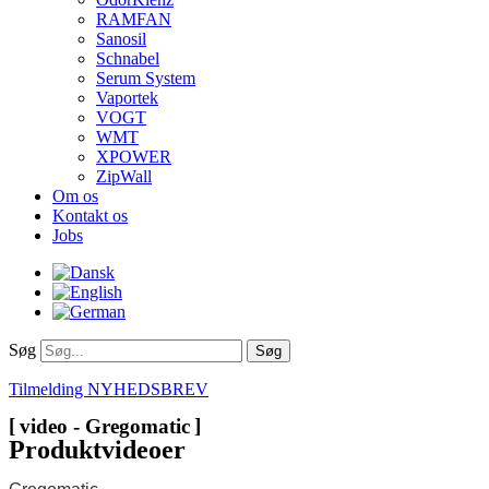
RAMFAN
Sanosil
Schnabel
Serum System
Vaportek
VOGT
WMT
XPOWER
ZipWall
Om os
Kontakt os
Jobs
Søg
Søg
Tilmelding NYHEDSBREV
video - Gregomatic
Produktvideoer