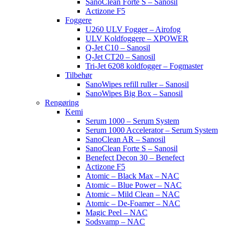
SanoClean Forte S – Sanosil
Actizone F5
Foggere
U260 ULV Fogger – Airofog
ULV Koldfoggere – XPOWER
Q-Jet C10 – Sanosil
Q-Jet CT20 – Sanosil
Tri-Jet 6208 koldfogger – Fogmaster
Tilbehør
SanoWipes refill ruller – Sanosil
SanoWipes Big Box – Sanosil
Rengøring
Kemi
Serum 1000 – Serum System
Serum 1000 Accelerator – Serum System
SanoClean AR – Sanosil
SanoClean Forte S – Sanosil
Benefect Decon 30 – Benefect
Actizone F5
Atomic – Black Max – NAC
Atomic – Blue Power – NAC
Atomic – Mild Clean – NAC
Atomic – De-Foamer – NAC
Magic Peel – NAC
Sodsvamp – NAC