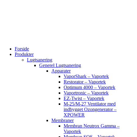
Videre
til
indhold
Forside
Produkter
Lugtsanering
Generel Lugtsanering
Apparater
VaporShark – Vaportek
Restorator – Vaportek
Optimum 4000 – Vaportek
Vaportronic – Vaportek
EZ-Twist – Vaportek
M-25/M-27 Ventilator med
indbygget Ozongenerator –
XPOWER
Membraner
Membran Neutrox Gamma –
Vaportek
Membran SOS – Vaportek