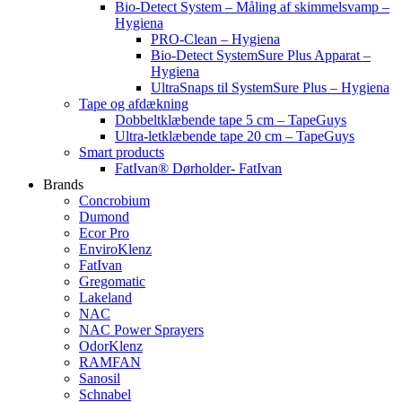
Bio-Detect System – Måling af skimmelsvamp –
Hygiena
PRO-Clean – Hygiena
Bio-Detect SystemSure Plus Apparat –
Hygiena
UltraSnaps til SystemSure Plus – Hygiena
Tape og afdækning
Dobbeltklæbende tape 5 cm – TapeGuys
Ultra-letklæbende tape 20 cm – TapeGuys
Smart products
FatIvan® Dørholder- FatIvan
Brands
Concrobium
Dumond
Ecor Pro
EnviroKlenz
FatIvan
Gregomatic
Lakeland
NAC
NAC Power Sprayers
OdorKlenz
RAMFAN
Sanosil
Schnabel