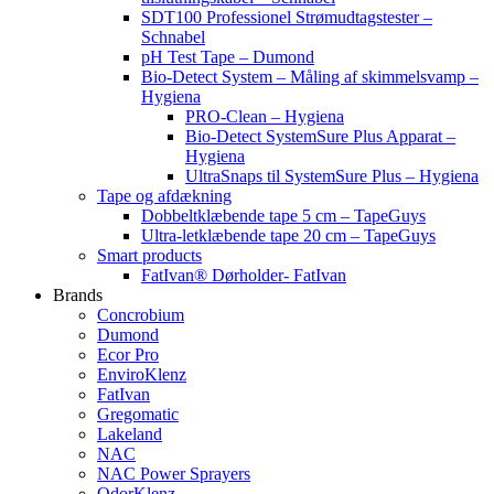
SDT100 Professionel Strømudtagstester –
Schnabel
pH Test Tape – Dumond
Bio-Detect System – Måling af skimmelsvamp –
Hygiena
PRO-Clean – Hygiena
Bio-Detect SystemSure Plus Apparat –
Hygiena
UltraSnaps til SystemSure Plus – Hygiena
Tape og afdækning
Dobbeltklæbende tape 5 cm – TapeGuys
Ultra-letklæbende tape 20 cm – TapeGuys
Smart products
FatIvan® Dørholder- FatIvan
Brands
Concrobium
Dumond
Ecor Pro
EnviroKlenz
FatIvan
Gregomatic
Lakeland
NAC
NAC Power Sprayers
OdorKlenz