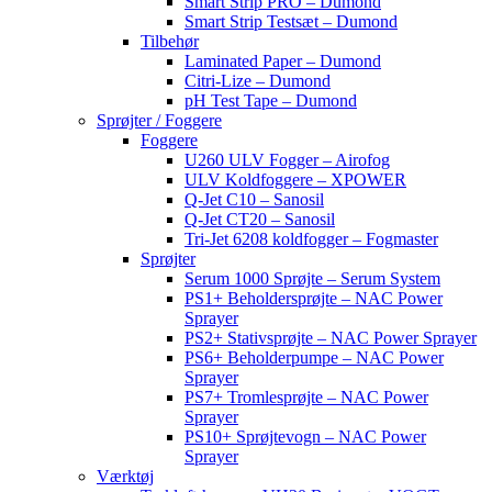
Smart Strip PRO – Dumond
Smart Strip Testsæt – Dumond
Tilbehør
Laminated Paper – Dumond
Citri-Lize – Dumond
pH Test Tape – Dumond
Sprøjter / Foggere
Foggere
U260 ULV Fogger – Airofog
ULV Koldfoggere – XPOWER
Q-Jet C10 – Sanosil
Q-Jet CT20 – Sanosil
Tri-Jet 6208 koldfogger – Fogmaster
Sprøjter
Serum 1000 Sprøjte – Serum System
PS1+ Beholdersprøjte – NAC Power
Sprayer
PS2+ Stativsprøjte – NAC Power Sprayer
PS6+ Beholderpumpe – NAC Power
Sprayer
PS7+ Tromlesprøjte – NAC Power
Sprayer
PS10+ Sprøjtevogn – NAC Power
Sprayer
Værktøj