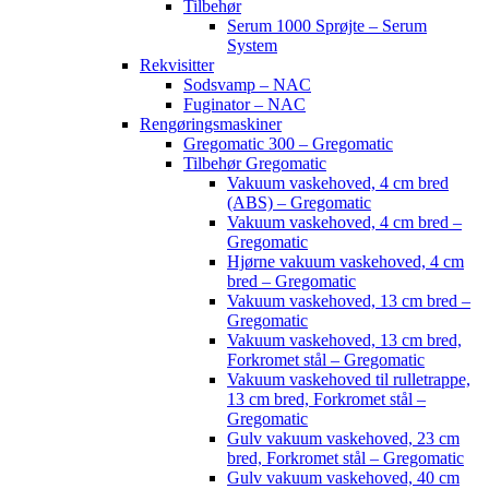
Tilbehør
Serum 1000 Sprøjte – Serum
System
Rekvisitter
Sodsvamp – NAC
Fuginator – NAC
Rengøringsmaskiner
Gregomatic 300 – Gregomatic
Tilbehør Gregomatic
Vakuum vaskehoved, 4 cm bred
(ABS) – Gregomatic
Vakuum vaskehoved, 4 cm bred –
Gregomatic
Hjørne vakuum vaskehoved, 4 cm
bred – Gregomatic
Vakuum vaskehoved, 13 cm bred –
Gregomatic
Vakuum vaskehoved, 13 cm bred,
Forkromet stål – Gregomatic
Vakuum vaskehoved til rulletrappe,
13 cm bred, Forkromet stål –
Gregomatic
Gulv vakuum vaskehoved, 23 cm
bred, Forkromet stål – Gregomatic
Gulv vakuum vaskehoved, 40 cm