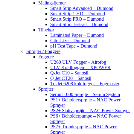
Malingsfjerner
Smart Strip Advanced – Dumond
Smart Strip 1 HD – Dumond
Smart Strip PRO – Dumond
Smart Strip Testsæt – Dumond
Tilbehør
Laminated Paper – Dumond
Citri-Lize – Dumond
pH Test Tape – Dumond
Sprøjter / Foggere
Foggere
U260 ULV Fogger – Airofog
ULV Koldfoggere – XPOWER
Q-Jet C10 – Sanosil
Q-Jet CT20 – Sanosil
Tri-Jet 6208 koldfogger – Fogmaster
Sprøjter
Serum 1000 Sprøjte – Serum System
PS1+ Beholdersprøjte – NAC Power
Sprayer
PS2+ Stativsprøjte – NAC Power Sprayer
PS6+ Beholderpumpe – NAC Power
Sprayer
PS7+ Tromlesprøjte – NAC Power
Sprayer