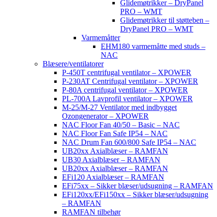
Glidemøtrikker – DryPanel
PRO – WMT
Glidemøtrikker til støtteben –
DryPanel PRO – WMT
Varmemåtter
EHM180 varmemåtte med studs –
NAC
Blæsere/ventilatorer
P-450T centrifugal ventilator – XPOWER
P-230AT Centrifugal ventilator – XPOWER
P-80A centrifugal ventilator – XPOWER
PL-700A Lavprofil ventilator – XPOWER
M-25/M-27 Ventilator med indbygget
Ozongenerator – XPOWER
NAC Floor Fan 40/50 – Basic – NAC
NAC Floor Fan Safe IP54 – NAC
NAC Drum Fan 600/800 Safe IP54 – NAC
UB20xx Axialblæser – RAMFAN
UB30 Axialblæser – RAMFAN
UB20xx Axialblæser – RAMFAN
EFi120 Axialblæser – RAMFAN
EFi75xx – Sikker blæser/udsugning – RAMFAN
EFi120xx/EFi150xx – Sikker blæser/udsugning
– RAMFAN
RAMFAN tilbehør