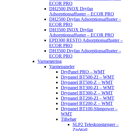
ECOR PRO
DH2500 INOX Dryfan
Adsorptionsaffugter – ECOR PRO
DH2500 Dryfan Adsorptionsaffugter –
ECOR PRO
DH3500 INOX Dryfan
Adsorptionsaffugter – ECOR PRO
EPD300 RESTO Adsorptionsaffugter –
ECOR PRO
DH3500 Dryfan Adsorptionsaffugter –
ECOR PRO
Varmetørring
Varmepaneler
DryPanel PRO – WMT
Drypanel BT500-ZI – WMT
Drypanel BT500-Z – WMT
Drypanel BT300-ZI – WMT
Drypanel BT300-Z – WMT
Drypanel BT200-ZI – WMT
Drypanel BT200-Z – WMT
Drypanel BT100-Slimpower –
WMT
Tilbehør
SLP2 Teleskopstænger –
ZipWall