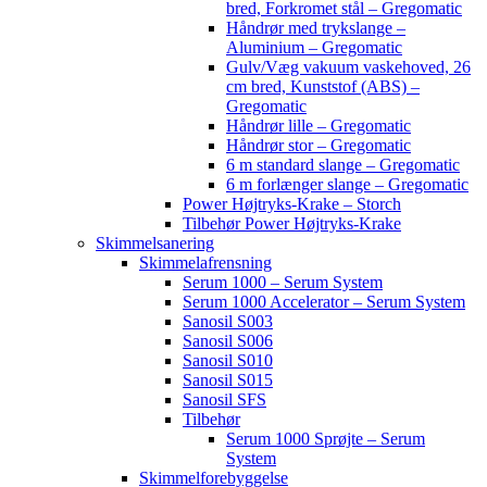
bred, Forkromet stål – Gregomatic
Håndrør med trykslange –
Aluminium – Gregomatic
Gulv/Væg vakuum vaskehoved, 26
cm bred, Kunststof (ABS) –
Gregomatic
Håndrør lille – Gregomatic
Håndrør stor – Gregomatic
6 m standard slange – Gregomatic
6 m forlænger slange – Gregomatic
Power Højtryks-Krake – Storch
Tilbehør Power Højtryks-Krake
Skimmelsanering
Skimmelafrensning
Serum 1000 – Serum System
Serum 1000 Accelerator – Serum System
Sanosil S003
Sanosil S006
Sanosil S010
Sanosil S015
Sanosil SFS
Tilbehør
Serum 1000 Sprøjte – Serum
System
Skimmelforebyggelse