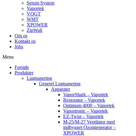
Serum System
Vaportek
VOGT
WMT
XPOWER
ZipWall
Om os
Kontakt os
Jobs
Menu
Forside
Produkter
Lugtsanering
Generel Lugtsanering
Apparater
VaporShark – Vaportek
Restorator – Vaportek
Optimum 4000 – Vaportek
Vaportronic – Vaportek
EZ-Twist – Vaportek
M-25/M-27 Ventilator med
indbygget Ozongenerator –
XPOWER