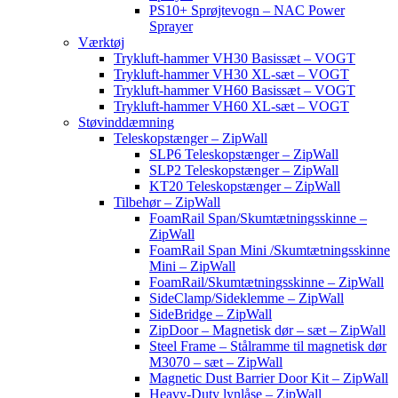
PS10+ Sprøjtevogn – NAC Power
Sprayer
Værktøj
Trykluft-hammer VH30 Basissæt – VOGT
Trykluft-hammer VH30 XL-sæt – VOGT
Trykluft-hammer VH60 Basissæt – VOGT
Trykluft-hammer VH60 XL-sæt – VOGT
Støvinddæmning
Teleskopstænger – ZipWall
SLP6 Teleskopstænger – ZipWall
SLP2 Teleskopstænger – ZipWall
KT20 Teleskopstænger – ZipWall
Tilbehør – ZipWall
FoamRail Span/Skumtætningsskinne –
ZipWall
FoamRail Span Mini /Skumtætningsskinne
Mini – ZipWall
FoamRail/Skumtætningsskinne – ZipWall
SideClamp/Sideklemme – ZipWall
SideBridge – ZipWall
ZipDoor – Magnetisk dør – sæt – ZipWall
Steel Frame – Stålramme til magnetisk dør
M3070 – sæt – ZipWall
Magnetic Dust Barrier Door Kit – ZipWall
Heavy-Duty lynlåse – ZipWall