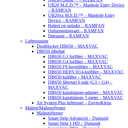
UB20 M.E.D.™ – Manhole Entry Device
– RAMFAN
UB20xx M.E.D.™ – Manhole Entry
Device – RAMFAN
Batteri og oplader – RAMFAN
Ophængningssæt – RAMFAN
Dørstang – RAMFAN
Luftrensning
Dustblocker DB650 – MAXVAC
DB650 tilbehør
DB650 G3 forfilter – MAXVAC
DB650 G4 forfilter – MAXVAC
DB650 F9 hovedfilter – MAXVAC
DB650 HEPA H14-kulfilter – MAXVAC
DB650 kulfilter – MAXVAC
DB650 filtersæt 6 mdr (G3 + G4) –
MAXVAC
DB650 kanalslange-adapter – MAXVAC
DB650 kanalslange 5 meter – MAXVAC
Air System Plus luftrenser – EnviroKlenz
Maling/Malingsfjerner
Malingsfjerner
Smart Strip Advanced – Dumond
Smart Strip 1 HD – Dumond