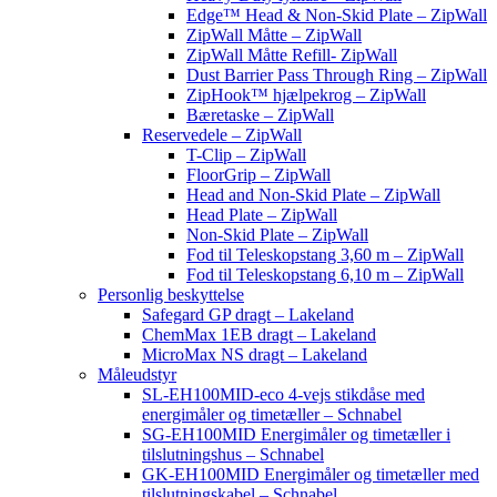
Edge™ Head & Non-Skid Plate – ZipWall
ZipWall Måtte – ZipWall
ZipWall Måtte Refill- ZipWall
Dust Barrier Pass Through Ring – ZipWall
ZipHook™ hjælpekrog – ZipWall
Bæretaske – ZipWall
Reservedele – ZipWall
T-Clip – ZipWall
FloorGrip – ZipWall
Head and Non-Skid Plate – ZipWall
Head Plate – ZipWall
Non-Skid Plate – ZipWall
Fod til Teleskopstang 3,60 m – ZipWall
Fod til Teleskopstang 6,10 m – ZipWall
Personlig beskyttelse
Safegard GP dragt – Lakeland
ChemMax 1EB dragt – Lakeland
MicroMax NS dragt – Lakeland
Måleudstyr
SL-EH100MID-eco 4-vejs stikdåse med
energimåler og timetæller – Schnabel
SG-EH100MID Energimåler og timetæller i
tilslutningshus – Schnabel
GK-EH100MID Energimåler og timetæller med
tilslutningskabel – Schnabel