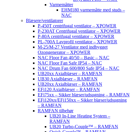
Varmemåtter
EHM180 varmemåtte med studs –
NAC
Blæsere/ventilatorer
P-450T centrifugal ventilator – XPOWER
P-230AT Centrifugal ventilator – XPOWER
P-80A centrifugal ventilator – XPOWER
PL-700A Lavprofil ventilator – XPOWER
M-25/M-27 Ventilator med indbygget
Ozongenerator – XPOWER
NAC Floor Fan 40/50 – Basic – NAC
NAC Floor Fan Safe IP54 – NAC
NAC Drum Fan 600/800 Safe IP54 – NAC
UB20xx Axialblæser – RAMFAN
UB30 Axialblæser – RAMFAN
UB20xx Axialblæser – RAMFAN
EFi120 Axialblæser – RAMFAN
EFi75xx – Sikker blæser/udsugning – RAMFAN
EFi120xx/EFi150xx – Sikker blæser/udsugning
– RAMFAN
RAMFAN tilbehør
UB20 In-Line Heating System –
RAMFAN
UB20 Turbo-Couple™ – RAMFAN
Quick-Couple™ – RAMFAN