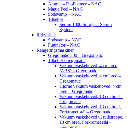
Atomic – De-Foamer – NAC
Magic Peel – NAC
Sodsvamp – NAC
Tilbehør
Serum 1000 Sprøjte – Serum
System
Rekvisitter
Sodsvamp – NAC
Fuginator – NAC
Rengøringsmaskiner
Gregomatic 300 – Gregomatic
Tilbehør Gregomatic
Vakuum vaskehoved, 4 cm bred
(ABS) – Gregomatic
Vakuum vaskehoved, 4 cm bred –
Gregomatic
Hjørne vakuum vaskehoved, 4 cm
bred – Gregomatic
Vakuum vaskehoved, 13 cm bred –
Gregomatic
Vakuum vaskehoved, 13 cm bred,
Forkromet stål – Gregomatic
Vakuum vaskehoved til rulletrappe,
13 cm bred, Forkromet stål –
Gregomatic