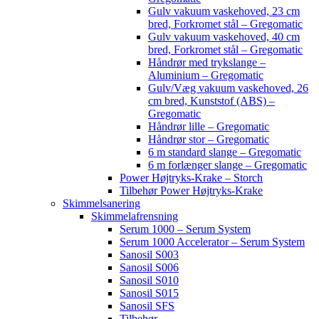
Gulv vakuum vaskehoved, 23 cm
bred, Forkromet stål – Gregomatic
Gulv vakuum vaskehoved, 40 cm
bred, Forkromet stål – Gregomatic
Håndrør med trykslange –
Aluminium – Gregomatic
Gulv/Væg vakuum vaskehoved, 26
cm bred, Kunststof (ABS) –
Gregomatic
Håndrør lille – Gregomatic
Håndrør stor – Gregomatic
6 m standard slange – Gregomatic
6 m forlænger slange – Gregomatic
Power Højtryks-Krake – Storch
Tilbehør Power Højtryks-Krake
Skimmelsanering
Skimmelafrensning
Serum 1000 – Serum System
Serum 1000 Accelerator – Serum System
Sanosil S003
Sanosil S006
Sanosil S010
Sanosil S015
Sanosil SFS
Tilbehør