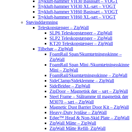
Trykluft-hammer VH30 Basissæt – VOGT
Trykluft-hammer VH30 XL-sæt – VOGT
Trykluft-hammer VH60 Basissæt – VOGT
Trykluft-hammer VH60 XL-sæt – VOGT
Støvinddæmning
Teleskopstænger – ZipWall
SLP6 Teleskopstænger – ZipWall
SLP2 Teleskopstænger – ZipWall
KT20 Teleskopstænger – ZipWall
Tilbehør – ZipWall
FoamRail Span/Skumtætningsskinne –
ZipWall
FoamRail Span Mini /Skumtætningsskinne
Mini – ZipWall
FoamRail/Skumtætningsskinne – ZipWall
SideClamp/Sideklemme – ZipWall
SideBridge – ZipWall
ZipDoor – Magnetisk dør – sæt – ZipWall
Steel Frame – Stålramme til magnetisk dør
M3070 – sæt – ZipWall
Magnetic Dust Barrier Door Kit – ZipWall
Heavy-Duty lynlåse – ZipWall
Edge™ Head & Non-Skid Plate – ZipWall
ZipWall Måtte – ZipWall
ZipWall Måtte Refill- ZipWall